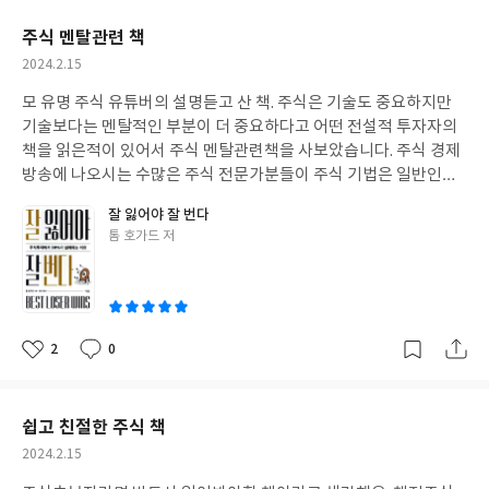
요
일
주식 멘탈관련 책
작
2024.2.15
성
모 유명 주식 유튜버의 설명듣고 산 책. 주식은 기술도 중요하지만
일
기술보다는 멘탈적인 부분이 더 중요하다고 어떤 전설적 투자자의
책을 읽은적이 있어서 주식 멘탈관련책을 사보았습니다. 주식 경제
방송에 나오시는 수많은 주식 전문가분들이 주식 기법은 일반인들
보다 훠얼씬 많이 알고 잘 하실건데 어째서 아침마다 나와서 일하시
잘 잃어야 잘 번다
는건지 의문이 생겼습니다. 그에 비해 주식으로 성공하신 일반인 분
글
톰 호가드 저
들은 다른 생업에 종사하시느라 전문가분들보다 주식 정보나 기술
쓴
을 덜 알고 계실텐데 어째서 돈을 많이 버는걸까 생각해보니 결국 기
이
술이 중요한게 아니라 멘탈이지 않을까란 결론에 도달했습니다. 그
래서 이 책을 구매했고 도움이 되었습니다.
2
0
좋
댓
작
아
글
성
요
일
쉽고 친절한 주식 책
작
2024.2.15
성