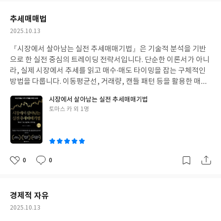
요
일
추세매매법
작
2025.10.13
성
『시장에서 살아남는 실전 추세매매기법』은 기술적 분석을 기반
일
으로 한 실전 중심의 트레이딩 전략서입니다. 단순한 이론서가 아니
라, 실제 시장에서 추세를 읽고 매수·매도 타이밍을 잡는 구체적인
방법을 다룹니다. 이동평균선, 거래량, 캔들 패턴 등을 활용한 매매
전략이 체계적으로 정리되어 있으며, 초보보다는 실전 감각을 키우
시장에서 살아남는 실전 추세매매기법
려는 중급자 이상 투자자에게 적합합니다. 저자의 경험담과 실전 차
글
토마스 카 외 1명
트 사례가 풍부해 이해가 쉽고 응용이 가능합니다. 다만 단기 매매
쓴
중심이라 장기 투자자에게는 맞지 않을 수 있습니다. 실전 감각과 시
이
장 대응력을 높이고 싶은 투자자에게 유용한 지침서입니다.
0
0
좋
댓
작
아
글
성
요
일
경제적 자유
작
2025.10.13
성