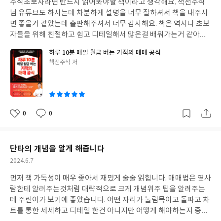
주식초보자라면 반드시 읽어봐야할 책이라고 생각해요. 책전주식
일
님 유튜브도 하시는데 차분하게 설명을 너무 잘하셔서 책을 내주시
면 좋을거 같았는데 출판해주셔서 너무 감사해요. 책은 역시나 초보
자들을 위해 친절하고 쉽고 디테일해서 많은걸 배워가는거 같아요.
이책으로 기본을 쌓고 실전 파이팅을 하면서 경제적 자유를 이루고
하루 10분 매일 월급 버는 기적의 매매 공식
싶어요. 주식 전문가 아니어도 주식성공하신 일반인분들도 많은걸
글
책전주식 저
로 알고 있는데 책 한권으로 내가 그 주인공이 될 수 있다는 희망이
쓴
너무 좋아요.
이
0
0
좋
댓
작
아
글
성
요
일
단타의 개념을 알게 해줍니다
작
2024.6.7
성
먼저 책 가독성이 매우 좋아서 재밌게 술술 읽힙니다. 매매법은 옆사
일
람한테 알려주는것처럼 대략적으로 크게 개념위주 팁을 알려주는
데 주린이가 보기에 좋았습니다. 어떤 자리가 눌림목이고 돌파고 차
트를 통한 세세하고 디테일 한건 아니지만 어떻게 해야하는지 중요