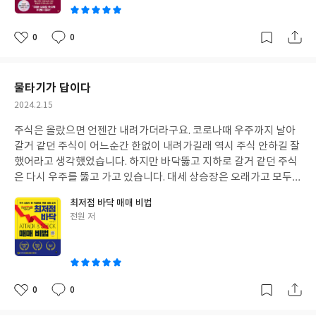
이다.
0
0
좋
댓
작
아
글
성
요
일
물타기가 답이다
작
2024.2.15
성
주식은 올랐으면 언젠간 내려가더라구요. 코로나때 우주까지 날아
일
갈거 같던 주식이 어느순간 한없이 내려가길래 역시 주식 안하길 잘
했어라고 생각했었습니다. 하지만 바닥뚫고 지하로 갈거 같던 주식
은 다시 우주를 뚫고 가고 있습니다. 대세 상승장은 오래가고 모두가
멸망을 외칠때 바닥이 지금이니 하고 들어갔다면 저는 지금쯤 경제
최저점 바닥 매매 비법
적 자유를 이루고 모히또가서 몰디브한잔 하고 있었을거에요. 주식
글
전원 저
은 내려가면 올라갑니다. 그 내려간 주식의 회사가 망하거나 비전이
쓴
없지 않은이상 주식은 다시 올라갑니다. 언젠가 올라갈 그 주식의 가
이
치를 알고 모두가 공포에 떨때 용기를 내서 물타기 하면 경제적 자유
이룰 수 있다고 생각해요. 이 책은 그 방법을 쉽게 알려줍니다.
0
0
좋
댓
작
아
글
성