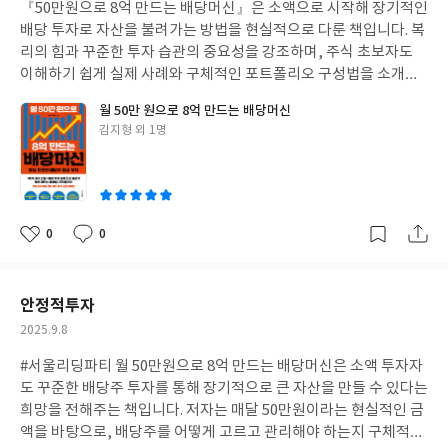
『50만원으로 8억 만드는 배당머신』은 소액으로 시작해 장기적인
일
배당 투자로 자산을 불려가는 방법을 현실적으로 다룬 책입니다. 복
리의 힘과 꾸준한 투자 습관의 중요성을 강조하며, 주식 초보자도
이해하기 쉽게 실제 사례와 구체적인 포트폴리오 구성법을 소개합
니다. 다만 제목만큼 극적인 수익을 기대하기보다는 “시간을味方으
월 50만 원으로 8억 만드는 배당머신
로 만드는 법”을 배우는 책으로 보는 게 좋습니다. 단기 수익보다는
글
김지형 외 1명
안정적 자산 증식과 배당 중심의 투자 철학을 알려주는 실용적인 안
쓴
내서입니다. 투자 마인드 정립용으로 읽기 좋은 입문서입니다.
이
0
0
좋
댓
작
아
글
성
요
일
안정적투자
작
2025.9.8
성
#서울리딩파티 월 50만원으로 8억 만드는 배당머신은 소액 투자자
일
도 꾸준한 배당주 투자를 통해 장기적으로 큰 자산을 만들 수 있다는
희망을 전해주는 책입니다. 저자는 매달 50만원이라는 현실적인 금
액을 바탕으로, 배당주를 어떻게 고르고 관리해야 하는지 구체적인