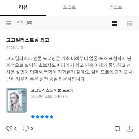
리뷰
포스트
리스트
목
선
전체 (69)
록
택
보
된
기
고고일러스트님 최고
분
선
류
택
작
2026.1.15
성
고고일러스트 인물 드로잉은 기초 비례부터 얼굴·포즈 표현까지 단
일
계적으로 설명해 초보자도 따라가기 쉽고 연습 예제가 풍부하고 선
사용 설명이 명확해 독학에 적합한거 같아요. 실제 드로잉 감각을 차
근히 키우기 좋은 실전 중심 입문서입니다.
고고일러스트 인물 드로잉
글
고고일러스트(고지은) 저
쓴
이
0
0
좋
댓
작
아
글
성