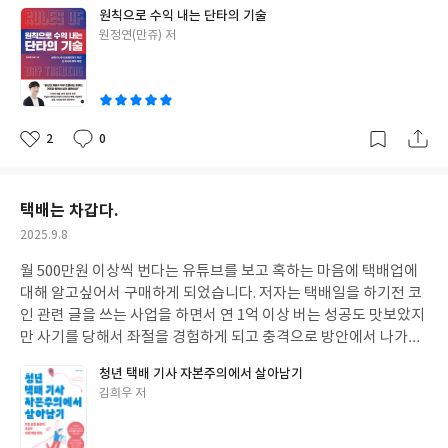
포인트 설명은 잘 되어있었습니다. 그밖에 주식하면서 마음가짐이
원칙으로 수익 내는 단타의 기술
나 분산투자, 손절, 매매 복귀등 매매법 아니더라도 꼭 알아야하고
글
원정연(만쥬) 저
필요한 꿀팁들을 알려줘서 도움이 많이되는 책이었습니다.
쓴
이
2
0
좋
댓
작
아
글
성
요
일
택배는 차갑다.
작
2025.9.8
성
월 500만원 이상씩 번다는 유튜브를 보고 혹하는 마음에 택배업에
일
대해 알고싶어서 구매하게 되었습니다. 저자는 택배일을 하기전 코
인 관련 글을 쓰는 사업을 하면서 연 1억 이상 버는 성공도 맛보았지
만 사기를 당해서 좌절을 경험하게 되고 충격으로 방안에서 나가지
못하고 은둔 생활을 하기도 합니다. 그러다 살아보고 싶은 열망으로
청년 택배 기사 자본주의에서 살아남기
중고 택배트럭을 사서 아무도 가르쳐주지 않은 택배일을 맨땅에 헤
글
김희우 저
딩하는식으로 여러 우여곡절에도 근성과 끈기로 멋지게 이겨나가
쓴
는 소중한 경험담이 담겨있습니다. 삶의 동기부여가 되는 아주 귀중
이
한 책이라고 생각합니다.