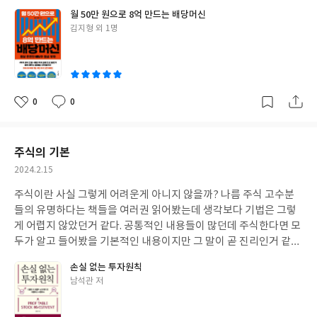
전략을 제시합니다. 단순한 이론에 그치지 않고 실제 계산과 시뮬레
월 50만 원으로 8억 만드는 배당머신
이션으로 복리의 힘을 설득력 있게 보여주며, 안정적인 자산 증식을
글
김지형 외 1명
원하는 초보 투자자에게 길잡이가 되어줍니다. 단기 차익보다는 꾸
쓴
준한 배당 수익과 장기적 성장에 초점을 맞춘 점이 특히 인상적입니
이
다. 이 책은 투자 경험이 적은 사람도 실천할 수 있는 현실적인 로드
맵을 제시하며, 배당주 투자에 대한 올바른 마인드를 길러줍니다.
저자가 직접 경험해본 배당투자 금액이 1억 원이 넘어가는 시점이
0
0
좋
댓
작
면 배당머신의 뿌리를 가지게 된다는 말이 인상 깊었습니다. #서울
아
글
성
리딩파티
요
일
주식의 기본
작
2024.2.15
성
주식이란 사실 그렇게 어려운게 아니지 않을까? 나름 주식 고수분
일
들의 유명하다는 책들을 여러권 읽어봤는데 생각보다 기법은 그렇
게 어렵지 않았던거 같다. 공통적인 내용들이 많던데 주식한다면 모
두가 알고 들어봤을 기본적인 내용이지만 그 말이 곧 진리인거 같다.
상승장에 추세를 타고 안되면 손절치고 기본적분석과 성장성있는
손실 없는 투자원칙
기업 결론은 이거다. 일반 개미들은 수백, 수천만원으로 주식하면서
글
남석관 저
공부들을 잘 안하고 기본을 알아도 분위기에 휩쓸려 너도나도 원숭
쓴
이가 되버린다. 이 책은 주식의 핵심과 멘탈을 알려주는 좋은 주식책
이