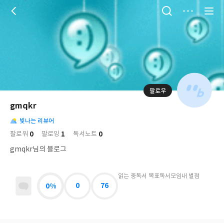
저
장
팔로우
나
의
gmqkr
님
대
사
의
빛나는 리뷰어
표
락
사
사
배
0
1
0
팔로워
팔로잉
독서노트
진
경
락
gmqkr님의 블로그
읽는 중
독서 목표
독서모임
내 별점
0%
0
76