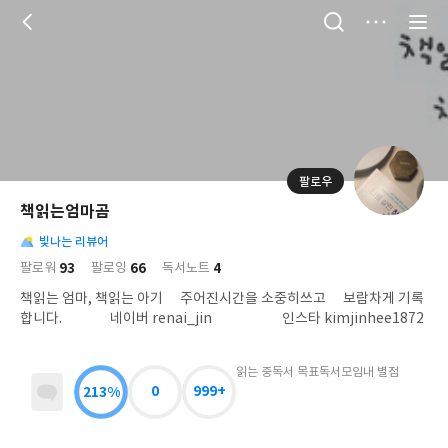
저
장
팔로우
나
의
책읽는엄마곰
님
대
사
의
빛나는 리뷰어
표
락
사
사
배
93
66
4
팔로워
팔로잉
독서노트
진
경
락
책읽는 엄마, 책읽는 아기 주어진시간을 소중히쓰고 보람차게 기록
합니다. 네이버 renai_jin 인스타 kimjinhee1872
읽는 중
독서 목표
독서모임
내 별점
213%
0
999+