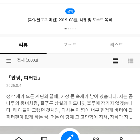
공지
(파워블로그 미션) 2019. 08월, 리뷰 및 포스트 목록
리뷰
포스트
리스트
목
선
전체 (3,002)
록
택
보
된
기
『안녕, 피터팬』
분
선
류
택
작
2026.8.4
성
정작 제가 오른 계단의 끝에, 가장 큰 숙제가 남아 있습니다. 저는 곰
일
나루의 웅녀처럼, 짙푸른 상실의 미드나잇 블루에 잠기지 않겠습니
다. 제 아들이 그랬던 것처럼, 다시는 이 땅에 너무 힘겹게 버터야 할
피터팬이 없게 하는 꿈. 더는 이 땅에 그 고단함에 지쳐, 자식과 자신
을 포기하는 부모가 없어야 하는 소명. 아들이 빈자리 대신, 제게 남
겨준 큰 과제입니다. 제가 찾아야 할, 눈 시리게 푸른 스카이 블루의
청산입니다.제게는 아직 2026년이 온전히 필요합니다.(p.241) 사