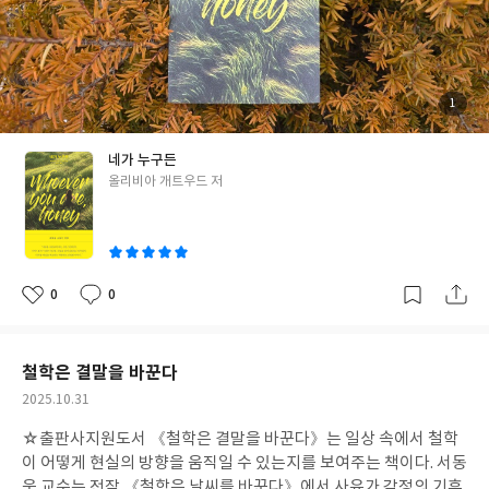
가?’를 의심하는 표정. 그런 그녀에게 오래된 집의 미티와 베델이 다
가가고, 그 순간부터 소설은 여성들이 서로를 통해 자신을 재구성해
가는 여정을 은은하게 보여준다. 미티는 레나를 동경도, 질투도 아
닌 묘한 친밀함으로 바라본다. 그것은 여성을 사랑해서가 아니라 여
성을 이해하기 때문이다. 누군가에게 갇혀 스스로의 역사를 의심해
첨
1
부
야 하는 삶을, 이미 어느 정도 지나온 사람만이 느끼는 감각. 그 감정
된
사
진
의 실루엣은, 시인이 언어를 다루듯, 묵묵히 그러나 깊게 페이지에
네가 누구든
스며든다. 레나가 말하는 순간들, “내 과거가 내 것이 아닐지도 몰라
글
올리비아 개트우드 저
요.” 이 문장을 읽으며, 우리는 늘 누군가의 기억 속에서 살아가지
쓴
만, 미티와의 연대는 레나에게 처음으로 ‘나’라는 감각을 준다. 서로
이
의 상처가 조심스레 맞닿을 때, 아이를 키우며 종종 느꼈던 ‘나도 사
라지고 누군가의 그릇으로만 사는 건 아닐까’ 하는 감정도 조용히 떠
오른다. 그리고 베델. 세월이 남긴 그림자를 품고 있으면서도, 두 젊
0
0
좋
댓
작
은 여자를 굳이 잡지도 밀어내지도 않는 존재. 그녀는 이 이야기에서
아
글
성
요
일
가장 단단한 리듬을 만들어낸다. 어쩌면 여성을 지키는 방식은 늘 이
런 것인지도 모르겠다. 크게 울지 않고, 크게 말하지 않고, 다만 곁에
철학은 결말을 바꾼다
있어주는 일. 소설은 스릴러의 문법을 따르지만, 나는 이것을 ‘여성
작
2025.10.31
의 자기 복원 서사’로 읽었다. 의심하고, 벗어나고, 서로를 통해 스스
성
로를 다시 쌓아 올리는 일. 그런 각성의 순간들을 이렇게 조용한 문
☆출판사지원도서
《철학은 결말을 바꾼다》는 일상 속에서 철학
일
장으로, 그러나 이토록 날카롭게 보여준다는 점에서 시인의 첫 장편
이 어떻게 현실의 방향을 움직일 수 있는지를 보여주는 책이다. 서동
은 놀랍도록 단단하다. 더욱이 영화화가 확정되었다니,,, 심장은 더
욱 교수는 전작 《철학은 날씨를 바꾼다》에서 사유가 감정의 기후