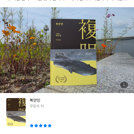
올렸다. 우리가 버린 그 작은 플라스틱들이 모여, 바다 한가운데
‘섬’을 이룬다. 그리고 그 섬은 언젠가 다시 우리에게 돌아온다. 우밍
이는 이 끔찍한 순환을 신화의 언어로 번역한다. 와요와요의 소년 아
트리에와 타이완의 여성 앨리스가 만나는 순간, 바다는 더 이상 배
경이 아니다. 그것은 인간의 죄를 기억하는 의식 있는 존재로 변한
다. “자연은 반격하지 않는다. 그저 해야 할 일을 할 뿐이다.” 이 문장
은 소설 속에서 가장 잔인하고도 진실하다. 인간이 자연을 파괴할
때, 그것은 ‘공격’이지만 자연의 변화는 ‘복수’가 아니다. 그저 균형의
복원일 뿐이다. 쓰레기 섬, 복안인, 카방의 신화, 그리고 앨리스의
절망은 모두 한 점으로 수렴한다. 그것은 보는 눈의 문제, 곧 ‘복안’의
의미다. 인간은 언제나 자신이 본 것만이 세계의 전부라 착각한다.
그러나 곤충의 겹눈처럼 세상을 입체적으로 본다면, 우리는 더 이상
개발과 소비를 ‘진보’라 부르지 못할 것이다. 읽는 내내 숨이 막혔다.
첨
1
부
아름다운 문장이 파도처럼 밀려오지만, 그 속에 섞인 냄새는 썩은
된
사
진
바다의 것이다. 아트리에는 죄가 없다. 그러나 문명의 죄는 그를 집
복안인
어삼킨다. 앨리스의 삶 또한 마찬가지다. 인간이 만든 재앙 속에서
글
우밍이 저
그녀는 고양이 ‘오하요’와 함께 미약한 생의 불씨를 지킨다. 읽고 나
쓴
면 다시는 "버린다"라는 말을 쉽게 쓸 수 없다. 우리의 쓰레기는 사
이
라지지 않는다. 그저 방향을 바꿔, 우리에게 되돌아올 뿐이다. #복안
인 #우밍이 #비채 #비채서포터즈3기 #리브르앵쉬레르상 #베를르