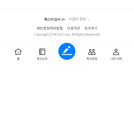
요
일
#아밀 #비채 #비채서포터즈3기
예스이십사 ㈜
사업자 정보
개인정보처리방침
이용약관
문의하기
Copyright ⓒYES24 Corp. All Rights Reserved.
홈
독서노트
독서모임
나의 사락