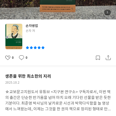
(勢)’를 관찰하는 인내. 손자가 말한 “형(形)과 세(勢)”의 조합은 결
국 보이는 실력과 보이지 않는 분위기의 조화다. 나의 직장에도 그런
형세가 있다. 숫자만이 전부가 아닌 팀의 사기, 신뢰의 흐름, 작은 성
첨
1
부
취들이 모여 만들어내는 에너지의 방향성. 손자는 이미 그것을 간파
된
사
진
하고 있었다. “지피지기 백전불태(知彼知己 百戰不殆)” 익숙한 고
손자병법
사성어가 이번엔 다르게 다가왔다. ‘적을 알고 나를 알라’는 말은 단
글
손자 저
순한 정보 수집이 아니라 상대의 논리를 이해하고 내 감정을 객관화
쓴
하는 일이다. 회의 중 감정적으로 반응하기 전에 상대의 의도를 읽
이
고, 시장 환경을 탓하기보다 우리 팀의 약점을 먼저 진단하는 것. 손
자의 전략은 결국 이성을 단련하는 훈련이었다. 이번 현대지성 판본
은 특히 인상 깊었다. 97가지 역사적 사례와 47장의 이미지가 어우
0
0
좋
댓
작
러져 고전을 ‘현장 매뉴얼’처럼 느끼게 한다. 노자 철학과의 연계, 비
아
글
성
요
일
즈니스와 투자 사례, 삼십육계 해설까지 더해져 ‘삶의 전략서’로서
깊이가 남다르다. 읽는 내내, 고전이 이렇게 현실적일 수 있다는 사
생존을 위한 최소한의 지리
실이 놀라웠다. 손자의 말은 전쟁터를 넘어, 회의실과 가정, 그리고
작
2025.10.2
인생의 무대 위에서도 통한다는 것을 보여준다. 회사에서 일하다 보
성
면 매일이 싸움처럼 느껴질 때가 있다. 성과, 평가, 인간관계…. 그러
☆교보문고지원도서 유튜브 <지구본 연구소> 구독자로서, 이번 책
일
나 『손자병법』은 말한다. “이겨야 하는 싸움보다, 피해야 하는 싸
의 출간은 단순한 반가움을 넘어 마치 오래 기다린 선물을 받은 듯한
움을 구분하라.” 그 말은 마치 오늘의 나에게 던지는 조언 같았다. 손
기분이다. 최준영 박사님의 날카로운 시선과 박학다식함을 늘 영상
자의 병법은 전쟁의 기술이 아니라 버티는 철학, 그리고 인생을 위
에서 느껴왔는데, 이제는 그것을 한 권의 책으로 정리된 형태로 만
한 생존의 지혜였다. “싸우지 않고 이기는 자가 진정한 승자다.” 오
날 수 있다니 더없이 소중하다. 이 책의 가장 큰 매력은, 흩어져 있던