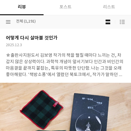
리뷰
포스트
리스트
목
선
전체 (1,191)
록
택
보
된
기
어떻게 다시 살아볼 것인가
분
선
류
택
작
2025.12.3
성
☆출판사지원도서
김보영 작가의 책을 펼칠 때마다 느끼는 건, 차
일
갑지 않은 상상력이다. 과학적 개념이 앞서기보다 인간과 비인간의
마음결을 끝까지 붙잡는, 특유의 따뜻한 단단함. 나는 그것을 오래
좋아해왔다. '책방소풍'에서 열렸던 북토크에서, 작가가 말하던 낮
고 단단한 목소리를 한 번 듣고 난 후로는 더더욱. 그때 들었던 말들
이 책 속 문장과 겹쳐 흐르는 느낌이 들어 더욱 친밀하게 읽었다.
『SF 작가의 사유와 글쓰기』는 소설이라는 세계를 살아 움직이게
하는 힘, 그리고 그 힘을 다루는 창작자의 태도를 정직하게 보여준
다. SF를 규정하려 들지 않고, SF가 어떤 방식으로 세계를 확장하
고 인간을 바라보게 만드는지, 작가가 직접 체화한 방법을 통해 보
여준다. “당신이 한껏 자유로워진다면 그 글은 어쩌면 SF에 가까워
질지도 모른다.” 마음을 움직이는 것에서 출발하고, 그 관심을 자유