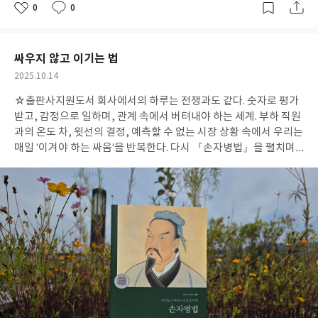
날레의책
0
0
좋
댓
작
아
글
성
요
일
싸우지 않고 이기는 법
작
2025.10.14
성
☆출판사지원도서
회사에서의 하루는 전쟁과도 같다. 숫자로 평가
일
받고, 감정으로 일하며, 관계 속에서 버텨내야 하는 세계. 부하 직원
과의 온도 차, 윗선의 결정, 예측할 수 없는 시장 상황 속에서 우리는
매일 ‘이겨야 하는 싸움’을 반복한다. 다시 『손자병법』을 펼치며
나는 깨달았다. 싸움에서 이기는 것보다 더 중요한 건, 무너지지 않
는 법을 배우는 일이라는 것을. “싸우면서 이기려 하지 말고, 이겨놓
고 싸워라.” 이 문장은 내 일상의 평정심과 닮아 있었다. 업무 현장에
서 우리는 종종 ‘당장 이기려는 마음’에 휘둘린다. 회의에서 논리로
상대를 꺾으려 하고, 프로젝트 성과로 인정받으려 하지만, 결국 중
요한 건 조직이 흔들리지 않도록 버티는 것이다. 항우의 몰락에서는
감정 조절의 중요성을, 제갈량의 전술에서는 냉철한 판단력을 배운
다. 나에게는 그 모든 이야기가 ‘조직 안의 인간관계’로 들렸다. 성과
보다 사람이 먼저 무너지지 않도록 살피는 것, 부하의 잠재력을 읽
어 적재적소에 배치하는 것, 때로는 한 발 물러서 조직의 ‘형세