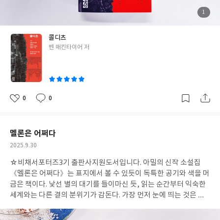
책을 덮고 나면 간절히 바라게 된다. 차라리 이것이 허구였기를, 존
재하지 않은 악몽이었기를. 하지만 이 모든 이야기는 실제로 일어났
첨
1
부
고, 수많은 기록과 증언 속에 여전히 남아 있다. 《콜디츠》는 냉혹
된
사
진
하게 우리를 붙잡고 말한다. “아니, 이것은 역사다. 너희가 외면하고
콜디츠
싶은 진실이자, 반드시 기억해야 할 현실이다.” 그 앞에서 우리는 스
글
벤 매킨타이어 저
스로에게 묻는다. 나라면, 당신이라면, 그 새장 같은 성 안에서 어떻
쓴
게 했을까. 용기를 냈을까, 비겁해졌을까, 혹은 그 둘 사이를 오가며
이
인간답게 버티려 했을까. 《콜디츠》는 전쟁을 다시금 낯설게 바라
보게 만든다. 기록된 역사 앞에서 “부디 사실이 아니었기를” 속으로
중얼거리게 하는 바로 그 불편한 감정이야말로, 이 책이 남긴 가장
0
0
좋
댓
작
뼈아픈 울림일 것이다. #콜디츠 #벤매킨타이어 #김승욱옮김 #열린
아
글
성
요
일
책들 #나치 #포로수용소 #생존의기록
멜론은 어쩌다
작
2025.9.30
성
☆비채서포터즈3기 출판사지원도서입니다.
아밀의 신작 소설집
일
《멜론은 어쩌다》는 표지에서 볼 수 있듯이 독특한 공기와 색을 머
금은 책이다. 낯선 별의 대기를 들이마신 듯, 읽는 순간부터 익숙한
세계와는 다른 결의 분위기가 감돈다. 가장 먼저 눈에 띄는 것은 이
소설집이 지닌 경쾌함과 묵직함의 기묘한 공존이다. 천연덕스러운
유머 속에 현실의 차별과 혐오가 스며 있고, 발랄한 캐릭터들이 뛰