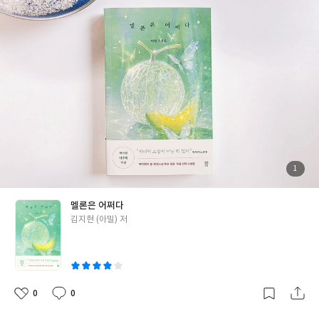
노는 무대 뒤편에는 우리가 외면하기 어려운 현실의 그림자가 드리
워져 있다. 특히 〈노 어덜트 헤븐〉은 ‘어린이만이 들어갈 수 있는
천국’이라는 발상부터가 묘하게 아름답다. 멜론이라는 소녀가 엄마
와 다시 마주하는 장면은 동화적이면서도 처연하다. 과일처럼 묘사
된 멜론이의 모습은 작품 전체에 특별한 온기를 더한다. 아밀은 이
소설을 통해 동심과 상처, 순수와 어둠을 절묘하게 교차시키며 오래
도록 잊히지 않을 이미지를 선물한다. 〈나의 레즈비언 뱀파이어 친
구〉, 〈어느 부치의 섹스로봇 사용기〉, 〈성별을 뛰어넘은 사
랑〉 등 다른 단편들도 경계를 비트는 대담한 상상력으로 가득하다.
현실에서는 불가능할 것 같은 설정들이 소설 속에서는 능청스럽게
펼쳐지고, “이렇게도 말할 수 있구나”라는 신선한 놀라움을 안겨준
첨
1
부
다. 《멜론은 어쩌다》는 SF적 장치를 활용하고 있지만 결국 인간
된
사
진
과 사회, 차별과 사랑이라는 본질적 질문으로 이어진다. 그러면서도
멜론은 어쩌다
무겁지 않게, 오히려 명랑하고 재치 있게 풀어내는 점이 가장 큰 매
글
김지현 (아밀) 저
력이다. 책을 덮고 나면 마음속에 묘한 진동이 남는다. 불편함과 사
쓴
랑스러움, 현실과 환상이 뒤섞여 만들어낸 여운. 이 독특한 공기야
이
말로 아밀의 작품을 특별하게 한다. 마치 한여름에 베어 문 멜론처럼
신선하고 낯설며, 동시에 씁쓸한 단맛이 오래도록 입안에 머문다.
새로운 공기 속에서 문학을 느끼고 싶고, 익숙한 세계를 다르게 비
0
0
좋
댓
작
춰줄 거울을 찾는 이들에게 이 책을 권한다. #멜론은어쩌다 #김지현
아
글
성