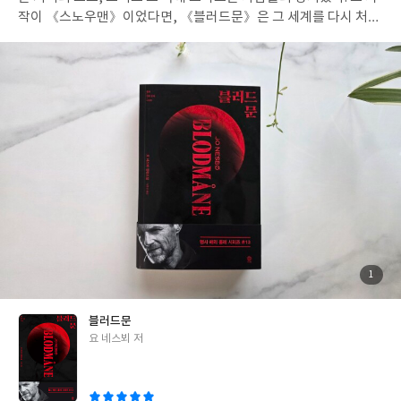
작이 《스노우맨》이었다면, 《블러드문》은 그 세계를 다시 처음
부터 새롭게 보게 만드는 작품이다. 삼 년 만에 돌아온 해리 홀레는
더 깊고 더 아픈 모습으로 오슬로의 밤을 다시 뒤흔든다. 예전보다
고뇌는 덜해 보이지만, 망가졌으면서도 이상하게 멋스러운 분위기
를 풍긴다. 번역이 달라서인지, 아니면 작가가 해리를 새로운 방향
으로 이끌고 있어서인지 모르겠지만, 낯설면서도 확실히 매력적이
다. 모든 것을 잃은 사람처럼 보이던 해리는 루실이라는 여성을 도와
준 작은 계기로, 오래 숨겨두었던 ‘본능’을 다시 깨운다. 그 본능은 그
를 다시 오슬로로 불러들이고, 또 한 번 어두운 사건의 중심으로 이
끈다. 이번 사건은 요 네스뵈 특유의 기괴한 분위기가 가장 강하게
드러난다. 기생충, 성범죄, 근친상간 같은 보기 힘든 내용들이 이야
기 속에서 자연스럽게 연결되며, 노르웨이의 차가운 공기와 ‘붉은
달’의 이미지가 겹쳐 읽는 내내 몸이 서늘해진다. 가장 눈에 띄는 변
화는, 여자를 사랑하던 해리가 아니라 ‘아들을 사랑하는 해리’가 다
첨
1
부
시 움직이기 시작했다는 점이다. 라켈을 잃고 완전히 무너졌던 그에
된
사
진
게, 다시 지켜야 할 사람이 생긴 것이다. 그동안 경찰 조직 안에서 활
블러드문
약하던 해리는 이번 책에서 경찰 밖에서 홀로 싸운다. 부패한 경찰,
글
요 네스뵈 저
죽음을 앞둔 심리학자, 택시 기사 같은 결점 많은 사람들이 해리와
쓴
함께 움직이는데, 이 팀은 어쩐지 해리 자신을 닮아 있다. 이들과 함
이
께하면서 시리즈의 분위기도 자연스럽게 달라진다. 이 변화가 해리