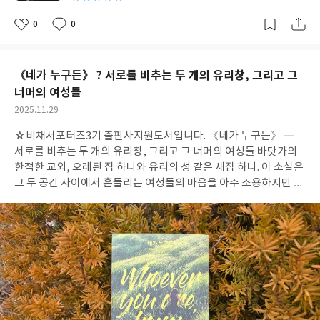
를 어디로 데려갈지 알 수 없기에 더 궁금해진다. 노르웨이의 거친
공기와 해리 홀레의 상처가 겹쳐지자, 다시 북유럽의 차가운 풍경
0
0
좋
댓
작
속으로 돌아가 보고 싶은 마음이 들었다. 《스노우맨》으로 처음 떠
아
글
성
요
일
올렸던 노르웨이의 이미지가 《블러드문》에서 다시 또렷하게 살
아난다. 언젠가 오슬로의 골목을 걸으며 해리가 지나갔을지도 모를
《네가 누구든》 ? 서로를 비추는 두 개의 유리창, 그리고 그
회색 풍경을 직접 보고 싶다는 생각까지 들었다. 요 네스뵈는 이번에
너머의 여성들
도 또 다른 연쇄살인범의 그림자를 남겨놓았다. 그것만으로도 이 길
작
2025.11.29
고 긴 시리즈의 다음 이야기를 기다릴 이유는 충분하다. #블러드문
성
#요네스뵈 #비채 #해리홀레
☆비채서포터즈3기 출판사지원도서입니다. 《네가 누구든》 —
일
서로를 비추는 두 개의 유리창, 그리고 그 너머의 여성들 바닷가의
한적한 교외, 오래된 집 하나와 유리의 성 같은 새집 하나. 이 소설은
그 두 공간 사이에서 흔들리는 여성들의 마음을 아주 조용하지만 날
카롭게 비춘다. 미티와 레나. 하나는 스스로 몸을 숨긴 여자, 하나는
누군가에게 숨겨진 여자. 나는 이 둘이 서로를 발견해가는 과정을 따
라가며, 어느새 그들의 두려움과 의심을 내 삶의 모서리에 겹쳐 놓
고 있었다. 회사에서의 시선들, 엄마로서의 역할들, 여성이라는 이
름 아래 요구되는 매끄러움들. 내가 매일 눌러 삼키던 감정들이 작품
속 유리창에 비치는 듯했다. 새로 지어 올린 집의 투명한 벽 너머로,
레나는 완벽한 존재처럼 보이지만 어딘가 잠겨 있는 듯한 눈빛을 하
고 있다. 어떤 자격이 있다고 믿는 확신이 아닌, ‘내가 이 삶의 주인인