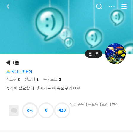
저
장
팔로우
나
의
책그늘
님
대
사
의
빛나는 리뷰어
표
락
사
사
배
3
1
0
팔로워
팔로잉
독서노트
진
경
락
휴식이 필요할 때 찾아가는 책 속으로의 여행
읽는 중
독서 목표
독서모임
내 별점
0%
0
420