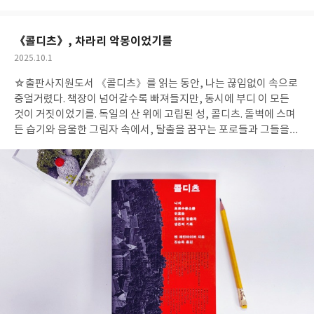
아
글
성
요
일
《콜디츠》, 차라리 악몽이었기를
작
2025.10.1
성
☆출판사지원도서 《콜디츠》를 읽는 동안, 나는 끊임없이 속으로
일
중얼거렸다. 책장이 넘어갈수록 빠져들지만, 동시에 부디 이 모든
것이 거짓이었기를. 독일의 산 위에 고립된 성, 콜디츠. 돌벽에 스며
든 습기와 음울한 그림자 속에서, 탈출을 꿈꾸는 포로들과 그들을
감시하는 독일 경비병이 맞부딪히며 매일 또 다른 전쟁이 이어졌다.
굴을 파고, 변장을 하고, 심지어 글라이더를 제작하며 탈출을 시도
한 포로들의 기상천외한 발상은 경탄스럽지만, 그것이 곧 절망의 또
다른 얼굴이었음에 마음이 무거워진다. 자유를 향한 갈망이 이토록
기괴하고 기발한 방식으로 드러날 수밖에 없었던 현실이 책 속에서
생생히 되살아난다. 그러나 《콜디츠》가 가장 날카롭게 드러내는
것은 화려한 영웅담이 아니라 그 뒤에 감춰진 인간 군상의 복잡한 그
림자다. 장교와 병사의 신분 차, 연합군 내부의 갈등, 인도인 의사 마
줌다르가 겪어야 했던 인종차별, 특권을 누린 프로미넨테와 이름 없
는 당번병들의 삶. 전쟁은 단순한 선과 악의 대결이 아니었고, 인간
의 나약함과 욕망, 그리고 모순이 적나라하게 드러나는 무대였다.