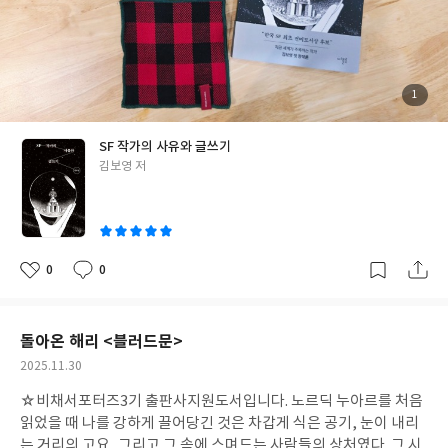
롭게 따라가라는 것. SF는 ‘모르는 것을 두려워하지 않는 용기’에서
태어난다고. 작가가 강조하는 ‘주설정’ 개념도 흥미롭다. 그의 소설
에서 배경이 단순한 무대가 아니라 또 하나의 주인공처럼 작동했던
이유가 설명된다. 《저 이승의 선지자》의 세계관이나 《종의 기원
담》의 감각은 바로 이 설정이 인물과 함께 서사를 이끌기 때문이
첨
1
부
다. 우리는 모두 자신의 삶이라는 설정 안에서 살아가는 존재이기도
된
사
진
하기에, 이 설명은 묘하게 현실과도 겹쳐진다. 가장 짜릿했던 부분
SF 작가의 사유와 글쓰기
은 ‘뻔뻔하게 틀리라’는 조언이었다. 핵심은 과감하게 틀리되, 나머
글
김보영 저
지는 철저히 엄밀하라는 것. SF의 쾌감이 바로 이 대비에서 온다는
쓴
설명은 작가의 작품을 떠올릴수록 고개가 끄덕여졌다. 또 하나 중요
이
한 비책은 이중 스토리라인이다. 과학적 서사와 감정의 서사를 동시
에 흐르게 하여 독자를 끝까지 붙잡는 방식. 〈인터스텔라〉의 부성
애가 블랙홀의 과학만큼 강렬했던 이유처럼, 김보영의 작품도 언제
0
0
좋
댓
작
나 감정의 줄기를 잃지 않는다. 삶도 소설과 닮아 있다. 정답을 말하
아
글
성
요
일
려 하기보다, 하루하루의 디테일이 결국 세계를 만든다. 작가의 이
조언은 단순한 창작론을 넘어, 세계와 다시 연결되는 방식에 대해
돌아온 해리 <블러드문>
속삭이는 듯했다. 오랫동안 김보영 작가를 사랑해온 독자로서, 이
작
2025.11.30
책은 ‘어떻게 쓸 것인가’를 가르치는 책이 아니라, ‘어떻게 다시 살아
성
볼 것인가’를 조용히 묻는 책이었다. #SF작가의사유와글쓰기 #김
☆비채서포터즈3기 출판사지원도서입니다.
노르딕 누아르를 처음
일
보영 #디플롯 #일파만파독서모임
읽었을 때 나를 강하게 끌어당긴 것은 차갑게 식은 공기, 눈이 내리
는 거리의 고요, 그리고 그 속에 스며드는 사람들의 상처였다. 그 시