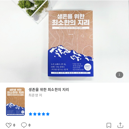
늘의 일터에서, 이 말만큼 필요한 전략이 또 있을까. #손자병법 #손
콘텐츠들이 ‘경제와 주택, 에너지, 인구, 기후’라는 다섯 가지 생존
자 #현대지성 #불태법칙 #현대지성클래식69
키워드 아래 깔끔하게 정리되어 있다는 점이다. 세계 각국의 사례를
통해 우리가 겪는 현실과 맞닿아 있는 문제들을 들여다보니, 단순한
지식이 아니라 삶에 직접적으로 도움이 되는 ‘생존 지도’를 손에 쥔
듯한 기분이 든다. 개인적으로는 캐나다와 쿠바, 그리고 최근 관심
이 많았던 플로리다 이야기가 특히 흥미로웠다. 유튜브에서 흘려보
듯 접했던 사례들이 책 속에서는 맥락과 배경이 더 촘촘히 설명되어
있어 이해가 훨씬 깊어졌다. 단순한 상식을 넘어, 앞으로 우리가 어
떤 선택을 해야 하는지를 생각하게 만드는 지리에 대한 통찰력이 담
겨 있다. 무엇보다 반가운 건, 이 책이 결코 어렵지 않고 재미있게 읽
힌다는 점이다. 지리와 지정학이라고 하면 다소 딱딱하고 학문적으
로만 느껴질 수 있는데, 박사님 특유의 스토리텔링 덕분에 책장이
첨
1
부
술술 넘어간다. 영상에서 느꼈던 그 생생함이 책 속에서도 그대로 살
된
사
진
아 있다. 구독자의 입장에서 보태자면, 이번 책은 단순한 출간물이
생존을 위한 최소한의 지리
아니라 <지구본 연구소> 채널의 또 다른 확장판으로, 오랜 시간 채
글
최준영 저
널을 사랑해 온 62만 구독자들의 응원과 호기심이 모여 만들어진 결
쓴
과물이라고 해도 과언이 아닐 것이다. 앞으로도 유튜브에서, 또 책
이
으로도 계속해서 지구의 이야기를 들려주시길 진심으로 응원한다.
세상은 넓고, 신기하고, 궁금한 일은 여전히 많으니까. #생존을위한
최소한의지리 #최준영 #교보문고 #일파만파독서모임
0
0
좋
댓
작