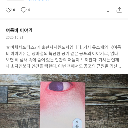
할 용기를 주는 것. 그래서 나는 이 책이 더 많은 사람들에게 닿았으
면 좋겠다. 바뀌는 건 결말뿐 아니라, 그 결말을 기다리는 우리의 시
0
0
좋
댓
작
선이기 때문이다. #철학은결말을바꾼다 #서동욱 #김영사
아
글
성
요
일
여름비 이야기
작
2025.10.31
성
☆비채서포터즈3기 출판사지원도서입니다.
기시 유스케의 《여름
일
비 이야기》는 장마철의 눅진한 공기 같은 공포의 이야기로, 읽다
보면 비 냄새 속에 숨어 있는 인간의 어둠이 느껴진다. 기시는 언제
나 초자연보다 인간을 택한다. 이번 책에서도 공포의 근원은 귀신이
아니라 사람이다. <5월의 어둠>의 하이쿠에 숨은 죄의식과 후회, <
보쿠토 기담>의 향락 속에 스며든 자기 파괴로 타락해가는 젊은이
가 등장하고, <버섯>에서는 버섯이 자라며 고립된 집을 덮어버리고
그 속에서 주인공은 악의를 느낀다. 세 이야기 모두 마음속의 어둠이
얼마나 무서울 수 있는지를 보여준다. 기시의 문장은 냉정하면서도
이상하게도 아름답다. 비가 내릴 때마다 기억이 사라지고, 버섯이
퍼지듯 죄책감이 확산된다. 현실적인 서스펜스와 환상의 경계가 흐
려지는 그 순간, 나는 서늘함보다 슬픔을 느꼈다. 인간의 악의는 결
국 외로움과 공허의 다른 이름이라는 걸 보여준다. 책을 덮은 뒤에도