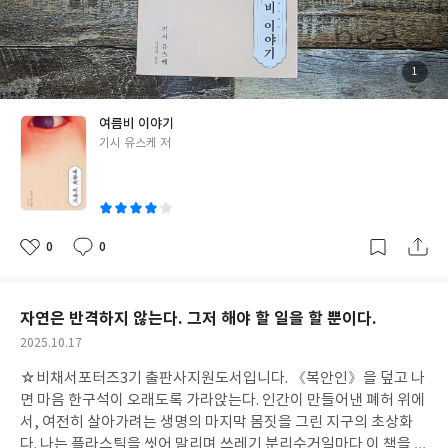
장마 소리가 머릿속에 오래 남았다. 《가을비 이야기》가 죽음의 냄
새를 품은 스산한 비였다면, 《여름비 이야기》의 비는 살아 있는
인간이 저지른 죄를 씻어내지 못한 채 흘러내리는 비다. 창밖의 빗줄
기가 현실의 균열처럼 느껴지는 경험은 기시 유스케가 만들어내는
첨
1
부
진짜 공포다. 악의를 통해 인간을 해부하는 냉혹한 실험 같은 책! 읽
된
사
진
는 동안 나는 ‘공포’가 아니라 ‘자각’에 몸서리쳤다. 나도 일상 속에서
여름비 이야기
저런 어둠을 키우고 있는 건 아닐까? 하는 생각이 오랫동안 잊히지
글
기시 유스케 저
않았다. #여름비이야기 #기시유스케 #비채 #호러소설 #가을비이야
쓴
기 #악의 #5월의어둠 #보쿠토기담 #암흑기담집 #이호러가대단하
이
다
0
0
좋
댓
작
아
글
성
요
일
자연은 반격하지 않는다. 그저 해야 할 일을 할 뿐이다.
작
2025.10.17
성
☆비채서포터즈3기 출판사지원도서입니다.
《복안인》을 덮고 나
일
면 마음 한구석이 오래도록 가라앉는다. 인간이 만들어낸 폐허 위에
서, 여전히 살아가려는 생명의 마지막 몸짓을 그린 지구의 초상화
다. 나는 플라스틱을 씻어 말리며 쓰레기 분리수거일마다 이 책을 떠