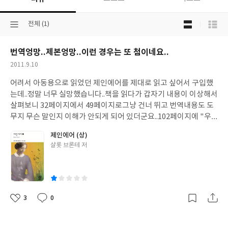
목
선
전체 (1)
록
택
보
된
기
번역엉망..제본엉망..이런 경우는 또 첨이네요..
분
선
류
택
작
2011.9.10
성
어려서 아동용으로 읽었던 제인에어를 제대로 읽고 싶어서 구입했
일
는데..정말 너무 실망했습니다..책을 읽다가 갑자기 내용이 이상해서
살펴보니 32페이지에서 49페이지로그냥 건너 뛰고 번역내용도 도
무지 무슨 말인지 이해가 안되게 되어 있더군요..102페이지에 "우
리 앞에 있는 어린아이들 모두 허영심 자체가 땋은 것처럼늘어뜨려
제인에어 (상)
놓은 머리카락을 한 오라기라도 전부 다 가지고 있소."도대체 이 게
글
샬롯 브론테 저
뭔 말인가요?그 외에도 읽다보면 너무 많은 오타와 잘못된 번역들..
쓴
그래도 출판사가 열린책들이라 믿고 샀는데 책읽다가 이렇게 짜증
이
나보기도정말 처음이군요..간만에 좋은 책 읽어보려 샀는데 정말 실
망이네요..추석지나서 환불해야겠습니다..
3
0
좋
댓
작
아
글
성
요
일