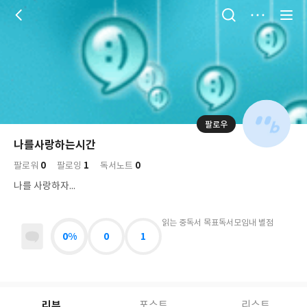
저
장
팔로우
나
의
나를사랑하는시간
님
대
사
0
1
0
의
팔로워
팔로잉
독서노트
표
락
사
사
배
나를 사랑하자...
진
경
락
읽는 중
독서 목표
독서모임
내 별점
0%
0
1
리뷰
포스트
리스트