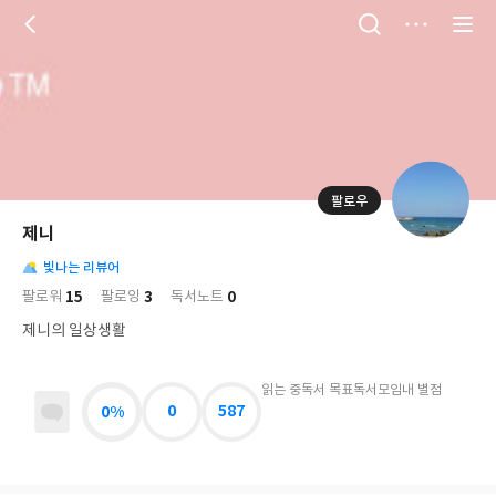
저
장
팔로우
나
의
제니
님
대
사
의
빛나는 리뷰어
표
락
사
사
배
15
3
0
팔로워
팔로잉
독서노트
진
경
락
제니의 일상생활
읽는 중
독서 목표
독서모임
내 별점
0%
0
587