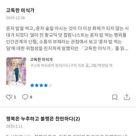
던 사춘기 시절을 떠오르게 했다.어른들끼리 시간을 보내는 사이 갖
요
일
은 역시 ‘단편’이라고 생각한다. 김애란은, 무조건 ‘단편’이라고 생각
게 되는 아이들끼리의 합법적인 자유로운 시간은 가볍고 달콤한 것
고독한 미식가
한다. 하루키의 장편이, 김중혁의 장편이, 김애란의 장편이 좋지 않
이어서 오랜 시간이 흐른 뒤에도 잘 잊혀 지지 않고 몸 속 어느 한 구
작
2019.12.26
다는 의미는 절대 아니다. 단지 나의 취향이 그렇다는 거다. 짧은 호
석에 남아 있다. ‘누나’를 읽으면서 방부 처리되었던 그것들을 무뎌
성
흡, 긴 여운.김애란 작가를 나는 아주 많이 좋아한다.
진 감성 속에서 발견하게 되었을 때의 놀라움은, 어느덧 세월이 흘
혼자 밥을 먹고, 혼자 술을 마시는 것이 더 이상 화제가 되지 않는 시
일
러 흰 머리가 하나 둘씩 늘어가는 나 자신에 대한 낯섦 때문에 배가
대가 되었다. 얼마 전 황교익 맛 칼럼니스트는 혼자 밥 먹는 행위를
되었다. ‘누나’는 여름 특유의 설렘과 사춘기 소년·소녀의 아슬아슬
인간관계의 단절, 소통의 부재라는 관점에서 보고 ‘혼자 밥 먹는
한 일탈이 어우러져 풋풋했던 사춘기 시절을 떠오르게 만든다. 사족
일’에 대한 위험성을 진지하게 말했지만 「고독한 미식가」를 읽다
인데.. 사춘기 아이 하나, 한참 더 어린 아이 하나를 키우는 마흔의 엄
보면 혼자먹는 밥은, 그저 혼자서 즐기는 쾌락의 일종으로 가볍게
고독한 미식가
마로 살다보니 자꾸만 엘렌에게 눈이 갔다. 재혼을 한 엄마는 유산을
생각하게 된다. 「고독한 미식가」의 에피소드는 단순하다. 무역업
글
구스미 마사유키 원저/다니구치 지로 글,그림/박정임 역
하고, 방학 동안 여러 나라에서 일하는 새아빠를 따라 외국에서 지
을 하는 주인공이 일을 마치고, 혹은 출장길에 혼자 밥을 먹는 내용
쓴
내는 엘렌. 지나친 염려에서 기인한 것일지도 모르지만, 그 아이의
이 전부이다. 혼자 일하다 배가 고파지면-만약 그 사람이 남성이라
이
행동 하나하나가 ‘결핍’의 증거처럼 느껴져서..
면- 메뉴에 대한 고민 없이 가까운 해장국집에 가서 해장국을 먹거
나 기사식당에 가서 백반을 사 먹는 게 보통이지 않을까 싶은데 주인
공은 전혀 다른 태도를 보인다. 방문한 지역의 특산물을 먹는 건 기
1
0
좋
댓
작
본이고, 먹는 즐거움 외에는 딱히 기쁨이 없는 여고생처럼 적극적으
아
글
성
로 주변을 둘러본 뒤 식당을 찾아 들어간다. 때로는 포장 한 음식을
요
일
공원에 홀로 앉아 맛있게 먹기도 하는데, 그런 모습들에서 주인공은
행복은 누추하고 불행은 찬란하다(2)
자기 자신에 대해 충실한 사람이라는 느낌을 받았다. 나는 혼자 옷을
작
2020.1.11
사러가고, 혼자 서점에 가고, 혼자 커피숍에 간다. 남편과 아이들과
성
함께 나가는 것도 물론 즐겁고 의미 있지만 나 혼자 움직일 때보다는