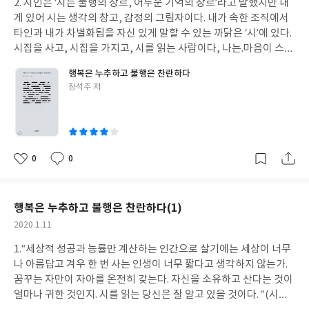
2. 시인은 ‘시는 불행의 장르, 어두운 기억의 장르’라고 말했지만 내
일
자유롭지 않다. 옷을 고를 때에도, 책을 고를 때에도 상대를 신경 써
게 있어 시는 생각의 창고, 감정의 그림자이다. 내가 속한 조직에서
야 한다. 책을 좀 더 골라 보고 싶어도 아이들이 피곤해하거나 남편
타인과 내가 차별화됨을 자신 있게 말할 수 있는 까닭은 ‘시’에 있다.
이 지루해하는 눈치가 있으면 그만 두어야 하고, 소화가 안 되서 중
시집을 사고, 시집을 가지고, 시를 읽는 사람이다, 나는.마음이 스산
국음식이 먹기 싫어도 아이들과 있으면 짜장면에 탕수육을 먹어야
할 때에는 소설이 눈에 들어오지 않는다. 그럴 땐 시집을 꺼내 읽는
행복은 누추하고 불행은 찬란하다
하는 나름의 고충이 있다. 그래서 기회가 될 때마다 혼자 나가는데
다. 시를 읽으면 소설과는 다른 느낌이 든다. 길이와 깊이의 차이가
글
장석주 저
생각보다 편하고 즐겁고 재밌다. 우선 나의 소박한 욕망에 충실할 수
아니다. 그건 설명하기 조금 어려운데 소설을 읽는 것이 작가가 만든
쓴
있고, 계획을 세우지 않아도 그 날의 일정이 순조롭게 풀린다. 또 직
방 안에 들어가는 느낌이라면, 시를 읽는 건 빈 방에 들어가는 느낌
이
장생활을 하다보면 내가 원하지 않아도 해야 하고, 먹어야 할 때가
이다. 그 방을 무엇으로 채우느냐는 오롯이 나의 선택. 그럴 때 느껴
많다. 동료들의 기분을 생각하지 않을 수 없는 내 경험에 비추어보면
지는 쾌감이 있다. 나만이 아는 느낌이지만. 『행복은 누추하고 불
「고독한 미식가」의 주인공의 혼자 식사하는 마음이 이해가 된다.
행은 찬란하다』에는 ‘2015년 2월16일에서 10월 12일까지 중앙일
0
0
좋
댓
작
무역업을 하는 사람이니 물건을 팔기 위해 자신의 본성을 내려놓고
보 ‘시가 있는 아침’에 소개된 것들, 그리고 2015년 한 해 동안 문화
아
글
성
상대방에게 많이 맞추며 살 테지. 그런 생활을 하는 사람이기 때문에
에술위원회의 ‘시배달’을 통해 배달한 시 일부’가 실려 있다. 전문全
요
일
다른 사람의 눈치를 보지 않고 자신이 먹고 싶은 대로 마음껏 음미하
文은 아니고 일부를 발췌했다. 왼쪽 면에는 시를, 오른쪽 면에는 시
행복은 누추하고 불행은 찬란하다(1)
며 먹을 수 있다는 것이 고생한 자신에게 줄 수 있는 소박하지만 특
인의 짧은 생각을 배치했다. 나는 왼쪽 면의 시를 책에 그대로 필사
작
2020.1.11
별한 ‘보상’이 아니었을까?
해가며 읽었는데 어떤 문장은 고개가 끄덕여졌고, 어떤 문장에선 고
성
개를 갸우뚱했다. 나만이 아는 느낌이지만.
1.“세상적 성공과 능률만 계산하는 인간으로 살기에는 세상이 너무
일
나 아름답고 겨우 한 번 사는 인생이 너무 짧다고 생각하지 않는가.
꿈꾸는 자만이 자아를 온전히 갖는다. 자신을 소유하고 산다는 것이
얼마나 귀한 것인지. 시를 읽는 당신은 잘 알고 있을 것이다. ”(시인