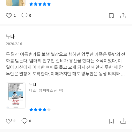
는 플라스틱 음료수병 같이 찾아왔다.이번 단편집을 읽으며 자주 절
절한 마음이 들었는데, 농도 짙고 무거운 분위기의 작품 때문일수도
있지만, 내가 아픈 상황이어서 더 그랬던 것 같다. 김애란의 소설은
2
0
좋
댓
작
눈으로 읽을 때보다 손으로 읽을 때가 더 좋다. 찬찬히 필사를 하며
아
글
성
읽다보면 소설 속 풍경 안에 내가 스민다. 이번 단편집은 특히 더 좋
요
일
았다. 몇 번이고 감탄사를 내뱉으며 읽었다. 너무 좋아서, 김애란 작
누나
가가 조금 얄미웠다. 어쩜 이렇게 잘 쓸 수 있지! 아이를 잃은 젊은 부
작
2020.2.16
부의 이야기를 그린 ‘입동’을 읽으면서는 내 아이들이 떠올라 저릿했
성
고, ‘노찬성과 에반’을 읽으면서는 아버지를 잃은 가여운 아이의 미
두 달간 여름휴가를 보낼 별장으로 향하던 앙투안 가족은 뜻밖의 전
일
래를 그려보고 마음 아파했다. 먼저 공무원 시험에 합격 한 후 결국
화를 받는다. 엄마의 친구인 실비가 유산을 했다는 소식이었다. 이
동거하던 남자친구와 헤어지는 ‘건너편’의 도화를 보고서는 ‘그래 잘
일이 자신에게 어떠한 여파를 몰고 오게 되지 전혀 알지 못한 채 앙
생각했다’고 토닥였고, ‘어디로 가고싶으신가요’의 명지씨에게는 다
투안은 별장에 도착한다. 이때까지만 해도 앙투안은 동생 티티와 진
정히 다가가 도란도란 이야기 나누며 장미색 비강진에 연고를 부드
화하기 전과 후의 포켓몬 그림을 주고받고 해변에 가서 함께 놀던 열
누나
럽게 발라주고 싶다고 생각했다.캐릭터들이 하나 같이 생동감 흘러
세 살, 순진한 소년이었다. 곧이어 실비와 그녀의 딸 엘렌이 별장에
글
바스티앙 비베스 글그림
넘쳐서 우리나라 어딘가에 살고 있을 것만 같다. 인간극장이나 다큐
도착하고, 엘렌은 앙투안 형제와 함께 한 방에서 지내게 된다. 엘렌
쓴
3일에 등장하는, 실존하는 사람처럼. 그녀가 만들어 놓은 일곱 개의
이 앙투안과 함께 시간을 보낸 그 며칠 사이 소년은 조금씩 이성에
이
방을 들락날락 하다 보니 어느 새 가을이 되었다. 눈으로 한 번 읽었
눈을 뜨게되고, 포켓몬 대신 엘렌의 초상화를 그리기 시작한다. 그
으니 늘 그래왔던 것처럼 손으로 한 번 더 읽어보려고 한다. 김애란
렇게 소년은 포켓몬이 진화하듯 아이에서 어른으로 조금씩 성숙해
의 소설은 나를 이런 식으로 고단하게 만든다. 자발적인 고단함. 사
간다. 바스티앙 비베스의 신작 ‘누나’는 여름 특유의 설렘과 사춘기
0
0
좋
댓
작
각사각 연필이 움직일 때마다 그녀가 꾸며 놓은 방 안을 구석구석 살
소년, 소녀의 아슬아슬한 일탈이어우러져 읽는 이로 하여금 풋풋했
아
글
성
펴 볼 수 있어 즐거운. 하루키는 역시 ‘에세이’라고 생각한다. 김중혁