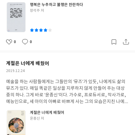
마종기) 소설 읽기를 좋아한다. 필사도 좋아한다. 시를 읽는 것도 좋
행복은 누추하고 불행은 찬란하다
아한다. 소설은 눈과 머리로 읽고, 필사를 하며 손끝으로도 읽는다.
글
장석주 저
시는 눈과 머리와 손 모두를 활용해서 읽는다. 나만의 독서법이다.
쓴
그래서 내가 가진 시집에는 모두 시 옆에 동그란 손 글씨가 나란히
이
쓰여 있다. 장석주의 『행복은 누추하고 불행은 찬란하다』 역시 마
찬가지. 『행복은 누추하고 불행은 찬란하다』 는 시의 전문이 아닌
일부분만 발췌해 편집했다는 점이 특이하다. 눈 먼 생쥐가 코끼리의
0
0
좋
댓
작
일부를 만져보는 것 같은 심정으로 잘려진 시의 조각을 읽었다. 워밍
아
글
성
업 없이 클라이막스에 바로 진입한 느낌이었다. 가만히 시 조각을 읽
요
일
어보고 써보고 옆 장에 쓰여진 해설을 읽었다. 단 한 문장에 전율을
계절은 너에게 배웠어
느끼기도 했고 맨송맨송하기도 했다. 때로는 해설이 시 읽는 것을 방
작
2019.12.24
해할 때도 있었지만 장석주 특유의 쌉쌀한 문장이 오히려 시 조각을
성
더 달콤하게 느껴지게 만들기도 했다. 이 책은 2015년 2월부터 10월
예술을 하는 사람들에게는 그들만의 ‘뮤즈’가 있듯, 나에게도 삶의
일
까지 중앙일보 ‘시가 있는 아침’에 소개된 것들과 2015년 한 해 동안
뮤즈가 있다. 매일 똑같은 일상을 지루하지 않게 만들어 주는 대상
문화예술위원회의 ‘시배달’을 통해 배달한 시 일부를 포함해서 엮은
중의 하나. 그게 바로 ‘윤종신’이다. 가수로, 프로듀서로, 작사가로,
것이다. 다 읽고 난 뒤 우리가 해야 할 일은 전문全文을 찾아보는 일
예능인으로, 세 아이의 아빠로 바쁘게 사는 그의 모습은지친 나에게
일테다.
힘이 되어준다. 특히 「월간 윤종신」이 나올 때마다 그의 부지런함
계절은 너에게 배웠어
에 감탄한다. 윤종신 스스로는 나름의 프로그램과 시스템이 갖추어
글
윤종신 저
진 상태라 한 달에 한 번씩 새로운 음악을 내는 것이 생각보다 고통
쓴
스럽지 않다고 말하지만. 어찌되었든 나는 열정적인 그의 삶의 태도
이
에 존경의 박수를 보낸다. 그리고 자극을 받는다, 그칠지 모르는 그