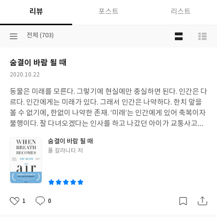
리뷰
포스트
리스트
목
선
전체 (703)
록
택
보
된
기
숨결이 바람 될 때
분
선
류
택
작
2020.10.22
성
동물은 미래를 모른다. 그렇기에 현실에만 충실하면 된다. 인간은 다
일
르다. 인간에게는 미래가 있다. 그래서 인간은 나약하다. 한치 앞을
볼 수 없기에, 한없이 나약한 존재. ‘미래’는 인간에게 있어 축복이자
불행이다. 잘 다녀오겠다는 인사를 하고 나갔던 아이가 교통사고로
주검이 되어 돌아오는 일과 레지던트 수련을 일 년 앞둔 창창한 인재
숨결이 바람 될 때
가 암 선고를 받아 피폐해져 돌아오는 일은 현재와 미래 모두를 잠식
글
폴 칼라니티 저
해나가는 슬픔이다. 『숨결이 바람 될 때』는 그래서 더 슬프다. 그
쓴
의 과거와 현재, 소멸된 미래 모두를 독자가 알게 되기 때문이다. “나
이
는 앉아서 의과 대학원 시절 루시와 함께 찍은 사진을 물끄러미 바라
보았다. 우리는 춤을 추며 웃고 있었다. 그 사진을 보고 있자니 너무
슬펐다. 이 두 사람은 자신들이 얼마나 무너지기 쉬운 존재인지도 모
1
0
좋
댓
작
르고 함께할 인생을 계획했다. ” (본문 중에서) 자신의 몸속에서 벌
아
글
성