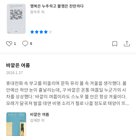
니 앉고 싶고, 앉으니 눕고 싶고, 누워보니 누운 방 전체를 차지하고
는 걸 꿈에도 생각하지 못했을 것이다.” (본문 중에서) 이 문장들은
행복은 누추하고 불행은 찬란하다
싶어 하는 일부 조직과도 함께 일하기 때문에 인간관계에 대한 스트
시간이 지나도 자꾸만 떠오르는 건 미래를 볼 수 없어 나약한 인간
글
장석주 저
레스가 마일리지 쌓이듯 차곡차곡 마음 한편에 쌓인다.그런 사람들
이, 미래를 알게 되면 오히려 강해진다는 사실을 증명하기 때문이
쓴
에 의해 마음이 다친 날은 유독 인생이 더 쓰리고 아프다. 『행복은
다.
이
누추하고 불행은 찬란하다』면 난 찬란하다. 이보다 더 찬란할 수
있을까 싶다. 장석주 시인의 『행복은 누추하고 불행은 찬란하다』
는 ‘2015년 2월 16일에서 10월 12일까지 중앙일보 ‘시가 있는 아
1
0
좋
댓
작
침’에 소개 한 것들과, 2015년 한 해 동안 문화예술위원회의 ‘시 배
아
글
성
달’을 통해 배달한 시를 일부 모아 엮은 책이다. 이 책의 왼쪽 면에는
요
일
시의 한 구절이, 오른쪽 면에는 장석주 시인의 짧은 해설이 있다.나
바깥은 여름
는 시의 한 구절을 책에 그대로 옮겨 적고, 짧은 해설을 천천히 읽었
작
2020.1.27
는데, 신기하게도 특별하지 않은 이런 방식의 읽기가 오그라들고 쪼
성
그라든 마음을 조금씩 펴주었다.그게 시의 힘인지, 장석주 시인의
휴대전화 속 부고를 떠올리며 문득 유리 볼 속 겨울을 생각했다. 볼
일
글이 가진 힘인지, 필사의 힘인지는 아직도 잘 모르겠다.하지만 확
안에선 하얀 눈이 흩날리는데, 구 바깥은 온통 여름일 누군가의 시
실한 것은 시에 쓰인 무수히 많은 단어들이, 나를 토닥여준 것.어쩌
차를 상상했다.’ 바깥이 여름이라도 스노우 볼 안은 항상 겨울이다.
면 사람보다 더 다정한 건 몇 개의 자음과 모음일지도.
모래가 달궈져 발을 데면 비명 소리가 절로 나올 정도로 태양이 뜨겁
게 내리쬐어도 스노우 볼 안은 항상 눈발이 날린다. 조금 벗어난 이
바깥은 여름
야기인데, 저 문장들을 읽으며 나는 조금 서글펐다. 사실은 내가 스
글
김애란 저
노우 볼 안에 갇힌 사람이니까. 이렇게 생각하는 까닭은 내가 앓고
쓴
있는 병과 무관하지 않다. 나의 병은 한여름 해수욕장 썰물에 밀려오
이