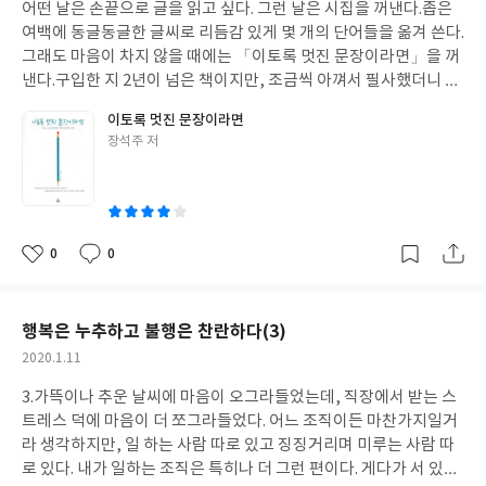
다. 거부감, 이질감이 전혀 없었던 까닭은 주인공 ‘나’와 내가 금세 동
어떤 날은 손끝으로 글을 읽고 싶다. 그런 날은 시집을 꺼낸다.좁은
일
을 잡고 따라 나서는 아이처럼 그의 글을 따라가며 읽고 있었는데..
일시되었기 때문이다.이건 흡입력과는 다르다. 주인공인 ‘내’가 부산
여백에 동글동글한 글씨로 리듬감 있게 몇 개의 단어들을 옮겨 쓴다.
누구나 삶이 유한하다는 사실을 알고 있지만 일상생활을 하면서 그
으로 내려갔다가 집으로 되돌아오는 큰 사건 없는 여정을 따라가면
그래도 마음이 차지 않을 때에는 「이토록 멋진 문장이라면」을 꺼
사실을 떠올리진 않는다. 그렇기 때문에 마치 영원히 살 것처럼 일을
서, 나는 나의 이십대가 떠올랐다. 내가 이 단편을 좋아하는 이유 중
낸다.구입한 지 2년이 넘은 책이지만, 조금씩 아껴서 필사했더니 아
하고 물건을 사고, 가족과 다툰다. 죽지 않을 거라고 생각한 나이에
하나이기도한데 ‘중복적인 동일시’ 정도로 표현하면 좋을 것 같다.
직 여러 장이 남아 있다. 장석주가 골라 엮은 산문들과 필사 할 수 있
죽게 되는 사람을 보면 잠시 삶의 유한성을 깨닫고 되새김질할 뿐이
이토록 멋진 문장이라면
소설 속의 주인공인 ‘나’는 실재하는 존재인 작가 김봉곤처럼 느껴졌
는 여백이 나란히 배열된 책인데, 이 책 안에서 나는 전영애, 김훈,
다. 매 순간 죽음을 염두에 두게 되면 삶이 더 아름다워진다. 죽음의
글
장석주 저
고, 또 독자인 ‘나’로 느끼는 것. 「시절과 기분」 이 포함된 이 책,
김애란, 최인호, 배수아를 만났다. ‘명문장을 베껴 쓰는 일은 그 작가
쓴
역설이다. 내가 죽으면 쓸 수 없는 물건들에 집착할 일도 없고, 더 이
〈소설 보다〉는 〈소설 보다〉의 첫 책으로 ‘이 계절의 소설’ 선정
에 대한 오마주라고, 베껴 쓰기는 교감을 나누는 것이라고’책의 서
이
상 만날 수 없는 사람을 원망하는 일도 없어진다. 죽음을 생각하면
작을 묶은 단행본 시리즈라고 한다. 문고본의 형태를 보이고 있고 작
문에서 장석주는 말했다. 나에게 ‘베껴 쓰기’는 작가가 만들어 놓은
오히려 평온해 질 수 있다. 주어진 상황에 충실한 삶을 사 수 있고 더
고 얇아서 핸드백 속에도 쏙 들어간다. 거기다 더할 나위 없이 충실
세상에 몸을 담갔다 빼는 것, 그 방에 잠시 들어갔다 나오는 일이다.
많이 사랑하고 더 많이 감사할 수 있다. 폴 칼라니티가 ‘사람들이 죽
한 내용물을 담고 있으니 마다할 이유가 없다. 옛 속담에 하나를 보
잠시 다른 세계에 다녀올 수 있는 ‘도라에몽’의 ‘어디로든 문’을 열고
0
0
음을 이해하고 언젠가 죽을 수밖에 없는 운명을 정면으로 마주할 수
좋
댓
작
면 열을 안다고 그랬다. 이후로 이어질 조남주의 「가출」, 김혜진
들어가는 일과 같은. 번잡한 마음을 잠시 가다듬을 수 있어서 좋다.
아
글
성
있도록 돕고 싶어 했다’는 건 이런 마음을 전하고 싶어서였기 때문이
의 「다른 기억」, 정지돈의 「빛은 어디에서나 온다」 또한 내가
오늘 밤에는 깊게 잠들 수 있을 것 같다.
요
일
아니었을까. “2015년 3월 9일 월요일, 폴은 가족들이 지켜보는 가운
「시절과 기분」을 읽고 느낀 것과 같은 기분일 것 같다. ‘오래도록
행복은 누추하고 불행은 찬란하다(3)
데 병원 침대에서 숨을 거두었다. 8개월 전 우리 딸 케이디가 태어난
옅게’ 기억에 남을 것 같은.
분만 병동에서 200미터도 채 떨어지지 않은 곳이었다. 누군가는 케
작
2020.1.11
이디가 태어나고 폴이 숨을 거둔 그 사이에 동네 바비큐 식당에서 우
성
3.가뜩이나 추운 날씨에 마음이 오그라들었는데, 직장에서 받는 스
일
리 식구를 보았을 것이다. 그곳에서 검은 머리에 긴 속눈썹을 가진
트레스 덕에 마음이 더 쪼그라들었다. 어느 조직이든 마찬가지일거
아기가 유모차에 탄 채 졸고 있는 동안, 맥주 한 잔을 나눠 마시고 갈
라 생각하지만, 일 하는 사람 따로 있고 징징거리며 미루는 사람 따
비를 뜯으며 서로에게 미소 짓던 우리 부부를 본 사람은 폴이 앞으로
로 있다. 내가 일하는 조직은 특히나 더 그런 편이다. 게다가 서 있으
살날이 1년도 채 남지 않았다는 걸, 또 우리가 그 사실을 알고 있다