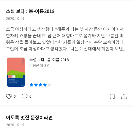
어지는 일을 모른 채 신경외과 레지던트 6년차 근무에 매진했던 폴
요
일
칼라니티. 극심한 요통과 함께 체중이 줄기 시작한다. 의료진으로 근
소설 보다 : 봄-여름2018
무하는 사람들은 암의 증상에 대해 매우 잘 알고 있지만, 그것이 자
작
2020.10.19
신에게 닥쳐올 일이란 것은 생각하지 못하는 경우가 많다. 그 까닭은
성
그 증상이 무조건 ‘암’때문인 것이 아닐 수도 있다는 사실을 알기 때
조금 이상하다고 생각했다. “해준과 나는 낮 시간 동안 이케아에서
일
문이다. (요통이 생기고 체중이 줄기 시작하는 증상은 암 때문 일수
한차례 쇼핑을 끝내고, 집 근처 대형마트로 옮겨와 지난 보름간 미
도 있지만 급성 디스크와 당뇨 때문 일수도 있다. 폴 칼라니티도 처
뤄온 장을 몰아보고 있었다.” 한 커플의 일상적인 주말 모습이었다.
음엔 그렇게 생각한다.) 의학적 지식이 많기 때문에 다른 경우의 수
그런데 조금 이상하다고 생각했다. “나는 계산대에서 혜인이 보낸
를 생각해보는 경우가 흔하다. 아는 게 병인 셈이다. 극심한 통증을
문자를 보았으나 당장에 손이 모자라 호주머니에 휴대전화를 쑤셔
소설 보다 : 봄-여름 2018
여러 차례 겪고 순식간에 체중이 79kg에서 66kg까지 줄어들면서
넣었다.”는 문장에서. 이케아에서 쇼핑했다는 문장에서 겨우 열 줄
글
김봉곤 외 3명
의심의 여지가 없다고 판단하지만, 그럼에도 그는 미리 예정되어 있
아래에 있는 문장이었다. 여성에게 하는 행동 묘사로 보기에는 조금
쓴
던 여행을 감행한다. 하루 이틀 쉬면 평범한 일상의 세계로 돌아올
거칠었다, ‘쑤셔 넣었다.’는 문장은. 혹시 ‘해준’이가 여성인가? 하는
이
것으로 기대했지만, 그 여행을 통해 그는 직감한다. 자신이 암에 걸
생각이 들었다. 내가 좋아하는 박연준 작가도 이름에 ‘준’이 들어가
렸다는 사실에 대해. 돈, 명예, 많은 물건들. 건강에 이상이 생기는
지만 여자니까. 저런.. 점점 분위기가 이게 아닌데 싶어서 읽던 책을
순간 하나 둘씩 거품이 퐁 하고 터지듯 사라져버린다. 삶의 정점은
뒤집어 놓고 검색창에 김봉곤 작가 이름을 넣어보니 ‘퀴어 문학’ ‘커
0
0
좋
댓
작
그러게 쉽게 사라진다. 독자는 암 선고를 받게 되기까지의 순간을 먼
밍아웃’이 떴다. 게이 소설가였구나. 한국 문학하는 소설가 중에 게
아
글
성
저 알게 된다. 그 다음에서야 그의 유년기, 의사가 되기로 결심한 순
이 소설가가 있었던가? 조금 이상하다고 생각했던 의문이 풀리고
요
일
간에 대해 읽게 된다. 그리고 다시 암 투병을 하는 폴 칼라니티의 이
나니 그 다음부터는 입구가 넓은 유리병에 들어있던 깨가 쏟아지듯
이토록 멋진 문장이라면
야기. 순조롭게 진행되던 폴 칼라니티의 글이 느닷없이 뚝 끊기고 그
순식간에 이 단편의 매력이 느껴졌다. 김봉곤 작가의 「시절과 기
작
2020.10.19
의 부인이 쓴 에필로그가 나타났다. 순간 나는 환자가 사망 하면
분」은 그의 사적인 생활이 어느 정도 개입 된 것 같은 단편소설이
성
‘삐-’하는 소리가 나는 기계가 떠올랐다. 아무런 의심 없이 부모의 손