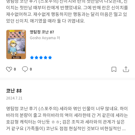
명탐정 코난 후기 (스포주의) 신이치와 란의 첫만남이 나오는데, 신
일
이치는 첫만남 때부터 란에게 반했었네요. 그에 반해 란은 신이치를
재수없어하고. 재수없게 행동하지만 행동과는 달리 마음은 떨고 있
었던 신이치. 애기였을 때라 둘 다 귀엽네요.
명탐정 코난 87
글
Gosho Aoyama 저
쓴
이
0
0
좋
댓
작
아
글
성
요
일
코난 88
작
2024.7.21
성
명탐정 코난 후기 (스포주의) 세라와 엮인 인물이 너무 많네요. 하이
일
바라의 분량이 줄고 하이바라의 역이 세라한테 간 거 같은데 세라는
호감형 캐릭터는 아닌듯 ㅎㅎ; 검은 조직과 세라와의 관계가 싶은
거 같구요 (가족들이) 코난도 점점 현실적인 것보다 비현실적인 내