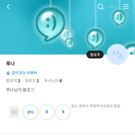
저
장
팔로우
나
의
루나
님
대
사
의
깊이 읽는 리뷰어
표
락
사
사
배
2
1
0
팔로워
팔로잉
독서노트
진
경
락
루나님의 블로그
읽는 중
독서 목표
독서모임
내 별점
0%
0
9