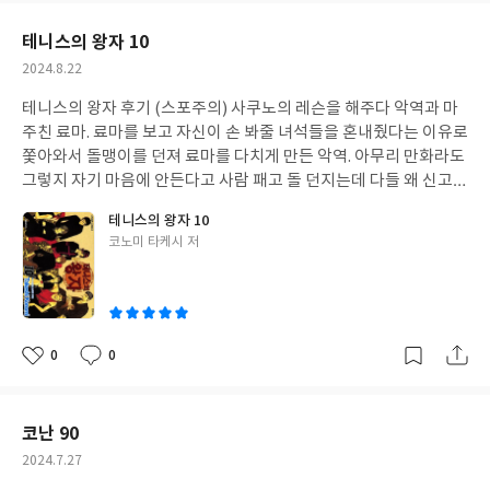
요
일
테니스의 왕자 10
작
2024.8.22
성
테니스의 왕자 후기 (스포주의) 사쿠노의 레슨을 해주다 악역과 마
일
주친 료마. 료마를 보고 자신이 손 봐줄 녀석들을 혼내줬다는 이유로
쫓아와서 돌맹이를 던져 료마를 다치게 만든 악역. 아무리 만화라도
그렇지 자기 마음에 안든다고 사람 패고 돌 던지는데 다들 왜 신고
안하는지 모를 ㅠ
테니스의 왕자 10
글
코노미 타케시 저
쓴
이
0
0
좋
댓
작
아
글
성
요
일
코난 90
작
2024.7.27
성