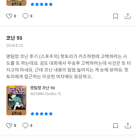
0
0
좋
댓
작
아
글
성
요
일
코난 93
작
2024.8.22
성
명탐정 코난 후기 (스포주의) 핫토리가 카즈하한테 고백하려는 시
일
도를 또 하는데요. 검도 대회에서 우승후 고백하려는데 사건은 또 터
지고야 마네요. 근데 코난 내용이 점점 늘어지는 게 눈에 보여요. 핫
토리에게 접근하는 이상한 여자애도 등장하고..
명탐정 코난 93
글
AOYAMA Gosho 저
쓴
이
0
0
좋
댓
작
아
글
성