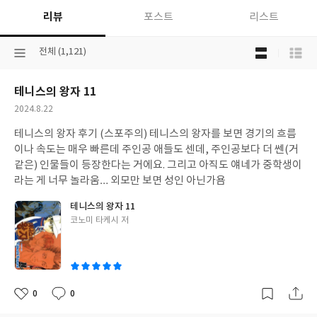
리뷰
포스트
리스트
목
선
전체 (1,121)
록
택
보
된
기
테니스의 왕자 11
분
선
류
택
작
2024.8.22
성
테니스의 왕자 후기 (스포주의) 테니스의 왕자를 보면 경기의 흐름
일
이나 속도는 매우 빠른데 주인공 애들도 센데, 주인공보다 더 쎈(거
같은) 인물들이 등장한다는 거에요. 그리고 아직도 얘네가 중학생이
라는 게 너무 놀라움… 외모만 보면 성인 아닌가욤
테니스의 왕자 11
글
코노미 타케시 저
쓴
이
0
0
좋
댓
작
아
글
성