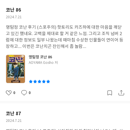
요
일
코난 86
작
2024.7.21
성
명탐정 코난 후기 (스포주의) 핫토리도 카즈하에 대한 마음을 깨닫
일
고 있긴 했네요. 고백을 제대로 할 거 같은 느낌. 그리고 조직 넘버 2
럼에 대한 정보도 일부 나왔는데 때마침 수상한 인물들이 연이어 등
장하고… 이번은 코난치곤 잔인해서 좀 놀람…
명탐정 코난 86
글
AOYAMA Gosho 저
쓴
이
0
0
좋
댓
작
아
글
성
요
일
코난 87
작
2024.7.21
성