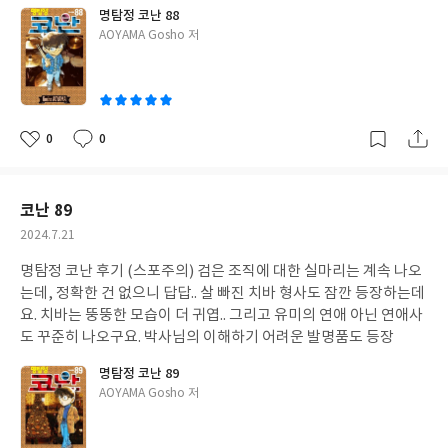
용들이 ㄴ오네요.
명탐정 코난 88
글
AOYAMA Gosho 저
쓴
이
0
0
좋
댓
작
아
글
성
요
일
코난 89
작
2024.7.21
성
명탐정 코난 후기 (스포주의) 검은 조직에 대한 실마리는 계속 나오
일
는데, 정확한 건 없으니 답답.. 살 빠진 치바 형사도 잠깐 등장하는데
요. 치바는 뚱뚱한 모습이 더 귀엽.. 그리고 유미의 연애 아닌 연애사
도 꾸준히 나오구요. 박사님의 이해하기 어려운 발명품도 등장
명탐정 코난 89
글
AOYAMA Gosho 저
쓴
이