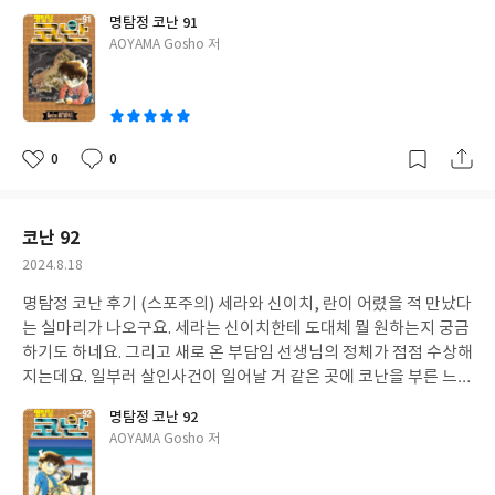
네요.
명탐정 코난 91
글
AOYAMA Gosho 저
쓴
이
0
0
좋
댓
작
아
글
성
요
일
코난 92
작
2024.8.18
성
명탐정 코난 후기 (스포주의) 세라와 신이치, 란이 어렸을 적 만났다
일
는 실마리가 나오구요. 세라는 신이치한테 도대체 뭘 원하는지 궁금
하기도 하네요. 그리고 새로 온 부담임 선생님의 정체가 점점 수상해
지는데요. 일부러 살인사건이 일어날 거 같은 곳에 코난을 부른 느
낌. 코난도 부담임을 수상한 눈으로 바보고 있네요.
명탐정 코난 92
글
AOYAMA Gosho 저
쓴
이