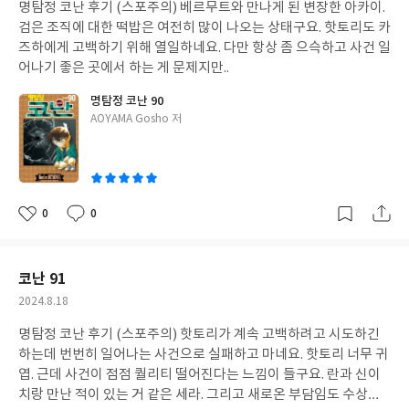
명탐정 코난 후기 (스포주의) 베르무트와 만나게 된 변장한 아카이.
일
검은 조직에 대한 떡밥은 여전히 많이 나오는 상태구요. 핫토리도 카
즈하에게 고백하기 위해 열일하네요. 다만 항상 좀 으슥하고 사건 일
어나기 좋은 곳에서 하는 게 문제지만..
명탐정 코난 90
글
AOYAMA Gosho 저
쓴
이
0
0
좋
댓
작
아
글
성
요
일
코난 91
작
2024.8.18
성
명탐정 코난 후기 (스포주의) 핫토리가 계속 고백하려고 시도하긴
일
하는데 번번히 일어나는 사건으로 실패하고 마네요. 핫토리 너무 귀
엽. 근데 사건이 점점 퀄리티 떨어진다는 느낌이 들구요. 란과 신이
치랑 만난 적이 있는 거 같은 세라. 그리고 새로온 부담임도 수상하