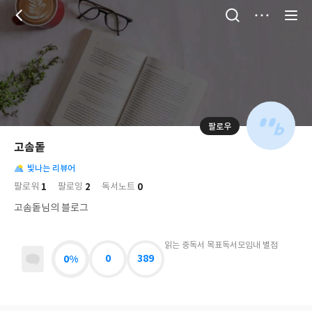
저
장
팔로우
나
의
고솜돝
님
대
사
의
빛나는 리뷰어
표
락
사
사
배
1
2
0
팔로워
팔로잉
독서노트
진
경
락
고솜돝님의 블로그
읽는 중
독서 목표
독서모임
내 별점
0%
0
389