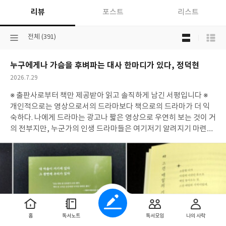
리뷰
포스트
리스트
목
선
전체 (391)
록
택
보
된
기
누구에게나 가슴을 후벼파는 대사 한마디가 있다, 정덕현
분
선
류
택
작
2026.7.29
성
※ 출판사로부터 책만 제공받아 읽고 솔직하게 남긴 서평입니다 ※
일
개인적으로는 영상으로서의 드라마보다 책으로의 드라마가 더 익
숙하다. 나에게 드라마는 광고나 짧은 영상으로 우연히 보는 것이 거
의 전부지만, 누군가의 인생 드라마들은 여기저기 알려지기 마련이
고 그렇게 궁금한 드라마가 생기면 영상보다 대본집이 출간되었는
지를 먼저 찾아봤다. 누군가 일 년에 몇 개쯤의 드라마를 주파할 동
안 나는 일 년에 몇 권쯤 드라마의 대본집을 읽어왔다. 그래서 많은
이들에게 사랑받은 k-드라마의 명대사와 명장면을 보여주는 이 책
이 나에겐 더 매력적으로 다가왔다. <누구에게나 가슴을 후벼파는
대사 한마디가 있다> 제목마저도 감정을 듬뿍 담아 만든 듯한 드라
마 명대사 필사집. 필사에 편리한 180도 완전히 펼쳐지는 제본은 기
홈
독서노트
독서모임
나의 사락
본, 필사 페이지 왼쪽에는 연노랑 배경에 명대사와 함께 해당 드라