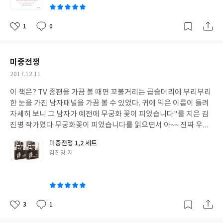
상을 향한 정진 13313 부처로서 출발 14414 악마의 항복 15515 성
도의 임박 16516 부처님의 출현 17517 최초의 설법 18718 성스러
운 중도 19919 타오르는 불 21120 승단의 출현 22421 마하가섭과
1
0
좋
댓
작
그의 아내 23622 계율이 제정되기까지 24823 우안거 규정 26024
아
글
성
부처님의 귀성 27225 석가족의 잇따른 출가 28126 부처님 선교의
요
일
근거지 29127 물싸움과 부왕의 죽음 30228 여성 출가의 문제점 31
미중전쟁
429 불교와 동시대의 종교 32530 사악한 박해 33531 손가락을 자
작
2017.12.11
른 청년의 출가 34732 분쟁을 수습하는 부처님 35933 부처님과 데
성
바닷타 37134 영취산의 설법 38235 파탈리 마을의 최후 설법 3923
이 책은? TV 종편을 가끔 볼 때면 꼬불거리는 곱슬머리에 부리부리
일
6 입적 전의 일들 40237 조용한 입적을 앞두고 41438 생애를 마치
한 눈을 가진 남자패널을 가끔 볼 수 있었다. 귀에 익은 이름이 들려
다 425 이 책의 내용은? 법정스님이 이 책 ‘불타석가모니’ 서문에서
자세히 보니 그 남자가 예전에 무궁화 꽃이 피었습니다"를 지은 김
도 밝혔듯이 요 근래 출간되었던 부처님의 전기들이 어떤것들은 지
진명 작가였다.무궁화꽃이 피었습니다를 읽으면서 아~~ 진짜 우리
나치게 실증적이고 상식적인데로 끌어내리는 바람에 종교가 가져
나라가 그랬단 말인가? 싶어 가슴 조리며 뛰던 때가 생각났고 그가
미중전쟁 1,2 세트
야 할 상징성과 종교 자체의 본질을 놓치고 마는 경향이 있는 듯한데
무슨 이야기를 하는지 자세히 귀 기울여 보았다샤드 이야기였다. 그
글
김진명 저
이 책은 그런 염려스러운 부분들을 많이 지양하고 있다는 부분에서
런 그가 이번에 샤드에 이어 책을 미중전쟁이란 책을 냈다.책을 펴기
쓴
눈여겨 볼만하다. 불교 창시자인 석가모니 한 사람의 인생만을 조명
전부터 기대가 된다. 이 책의 내용? 우선, 우리나라가 처한 지리적
이
하기 위해 쓴 편협하고 연대기적인 전기가 아니라 석가모니가 살았
위치에 대해 집고 넘어가 보자우리나라는 예전부터 강대국의 침입
던 당시이 시대상, 사회상, 여러 종교와 사상계의 움직임 더 나아가
을 자주 받았고 또 그럼에도 끈질기게 살아 남은 국가이다.역사는 반
서는 석가모니 부처님에게 감화를 받아 그를 따르게 된 출가승단과
복된다는 말이 가끔 무서울 때가 있다.대한민국이라는 이 나라에 전
3
1
좋
댓
작
재가신도들의 생활 규범에 이르기까지 아주 자세히 이야기하고 있
쟁이 다시 일어난다면 그때 잔인한 피를 흘리며 생지옥을 경험하게
아
글
성
다. 이 책의 저자의 생각이 강하게 묻어나는 부분이 있어 발췌하고자