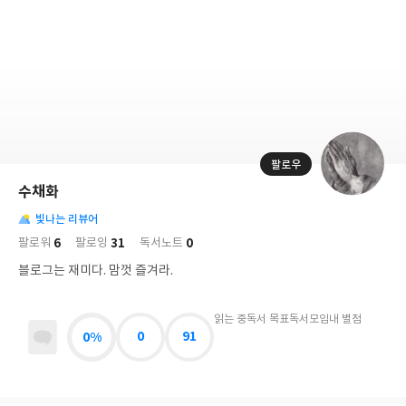
저
장
팔로우
나
의
수채화
님
대
사
의
빛나는 리뷰어
표
락
사
사
배
6
31
0
팔로워
팔로잉
독서노트
진
경
락
블로그는 재미다. 맘껏 즐겨라.
읽는 중
독서 목표
독서모임
내 별점
0%
0
91