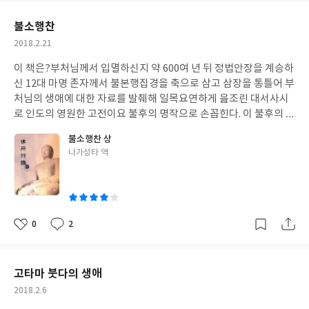
시다 9 4권 55명 비구와 빔비사라왕의 귀의 31 세 분 큰 제자님들의
요
일
출가 57 외로운 이 돕던 장가의 귀의 70 부처님의 귀향 95 외로운 이
불소행찬
돕던 절 116 술 취한 코끼리들 항복 받다 133 암마라를 교화하시다
작
2018.2.21
148 5권 신력으로써 사신 석 달 163 이차비를 떠나시다 179 반열반
성
에 드시며 193 열반에 드시며 214 열반을 한탄함 247 사리를 나누
이 책은?부처님께서 입멸하신지 약 600여 년 뒤 정법안장을 계승하
일
다 273 이 책의 내용은?중국의 조상은 복희씨인데 인도 부처님의
신 12대 마명 존자께서 불본행집경을 축으로 삼고 삼장을 통틀어 부
조상은 감자 씨인가보다.이 감자 씨를 중흥주로 등장시켜 부흥의 흥
처님의 생애에 대한 자료를 발췌해 일목요연하게 읊조린 대서사시
덕과 치세를 찬탄하고 부처님께서 정반왕을 부모로 선택하신 이유
로 인도의 영원한 고전이요 불후의 명작으로 손꼽힌다. 이 불후의 명
를 시작으로 부처님 생애의 근간을 빠짐없이 묘사했으며, 반열반하
작이라는 ‘불소행찬’을 조계종 나가성타 스님이 번역한 책으로 그 형
불소행찬 상
신 뒤 1차 결집과 부처님의 사리탑이 처음 10기였다가 100년뒤 아
식은 5언절구의 형태를 띠나 중간 중간 약간의 변형을 보이는 부분
글
나가성타 역
쇼카 왕이 10기의 탑 중에 7기를 해체하여 사리를 모셔내어 8만 4천
도 보인다. 이 책의 구성 및 목차?불소행찬 상 1권 부처님이 오시다
쓴
기의 탑을 세웠고, 끝으로 마명존자가 '명예나 이익을 위함이 아니
13 궁중생활 45 세속을 싫어하고 생사를 근심함 60 애욕을 떠나다 7
이
고 오직 경전의 내용을 불자들에게 알려 세상 사람들이 법열을 느끼
7 출가하시다 95 2권 찬다카가 돌아가다 121 고행림에 들어가시다
는 데 목적을 두었다'라고 쓰고 있다.한글대장경의 번역을 그대로
141 궁중의 슬픔 160 태자를 찾아 나서다 184 3권 빔비사라왕이 태
따르려고 했다는데 읽어보지 못한 한글대장경의 내용까지 유추해
자를 찾아가다 215 빔비사라왕에게 대답하다 228 아라다를 찾다 2
0
2
좋
댓
작
볼 수 있어서 좋았다. 이 책은 나에게?이 책 ‘불소행찬’을 읽으면서
51 악마의 항복 280 부처님이 되시다 299 불소행찬 하 3권 설법하
아
글
성
적응되지 않은 운율과 형식에 책을 읽기가 많이 불편했다. 그 동안
시다 9 4권 55명 비구와 빔비사라왕의 귀의 31 세 분 큰 제자님들의
요
일
눈으로 쭉쭉 훒으면서 내용파악을 했던 책들과 달리 내용면에서나
출가 57 외로운 이 돕던 장가의 귀의 70 부처님의 귀향 95 외로운 이
고타마 붓다의 생애
형식면에서 시조형식을 띠며 부처님의 조상들까지 찬탄하는 부분
돕던 절 116 술 취한 코끼리들 항복 받다 133 암마라를 교화하시다
작
2018.2.6
이 많이 어색하기 짝이 없었지만 천천히 음미하며 읽다보니 시간이
148 5권 신력으로써 사신 석 달 163 이차비를 떠나시다 179 반열반
성
지나면서 리듬을 탔고 서서히 적응이 되어간듯하다.