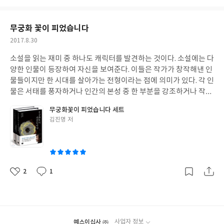
미. 이렇게 한 가지를 깊이 사유하고 사유하여 더 사유할 수 없는 경
아
글
성
지에 이르러 시공이 끊어진 상태, 즉 몰입된 상태를 선정이라하고
요
일
선정에 들고자 힘쓰는 것을 참선이라 한다. 참선이란, 간절한 마음
무궁화 꽃이 피었습니다
으로 사무쳐서 의심하고 의문이 사무쳐서 몰입하고 몰입하여 무아
작
2017.8.30
의 경지가 되고 무아의 경지에서 더욱 더 몰입하여 의문이 타파될 때
성
까지 몰입의 상태를 지속적으로 유지하는 것이다.여기에서 제게되
소설을 읽는 재미 중 하나도 캐릭터를 발견하는 것이다. 소설에는 다
일
는 의문은 우주의 실상, 생사의 자리, 나 자신의 참모습, 내가 태어
양한 인물이 등장하여 자신을 보여준다. 이들은 작가가 창작해낸 인
나기 이전의 모습, 움직이고 생각하는 주체, 현상계의 만물의 이치,
물들이지만 한 시대를 살아가는 전형이라는 점에 의미가 있다. 각 인
실상계의 만법의 이치등이 되어야 한다.결국, 사물에 대한 깊은 통
물은 서태를 풍자하거나 인간의 본성 중 한 부분을 강조하거나 작가
찰력을 기르고 자기 자신의 내면세계를 반조하여 투과하는 공부. 2.
가 추구하는 삶의 방식을 알려주는 역할을 한다. 소설을 읽는 중요한
무궁화꽃이 피었습니다 세트
선의 중요성 선을 하면 어떤 신통을 얻게 되고 남의 마음을 읽게 되
이유 중 하나가 인물이 살아가는 방식을 통해서 내가 사는 방식을 되
글
김진명 저
고 미래를 알게되고 전생을 알게 되고 심지어는 귀신을 보게되고 아
짚어보기 위함이다. 요즘처럼 삶의 방식이 획일화된 시대에는 남다
쓴
니면 다른 사람이 가지고 있지 않는 어떤 특별한 능력을 얻을것이라
른 방식으로 산다는 것에 큰 용기가 필요하다. 이때 소설 속의 인물
이
는 막연한 기대 속에서 선수행에 관심을 가지는 사람들이 많다. 또한
들은 그렇게 살아도 된다는 자신감을 심어주고 방황하는 마음을 위
막상 수행을 하여 이런 능력이 오지 않으면 수행에 자신을 갖지 못하
로해준다. 잘 읽어내기만 하면 자기만의 삶의 방식을 찾아내는 데 큰
고 회의까지도 느끼면서 고민을 한다. 이것이 요즘 사람들의 병통이
도움을 얻을 수 있다. 게다가 인물들을 살피는 과정에서 사람을 이해
2
1
좋
댓
작
다. 선에 대한 바른 안목을 키우기!!! 사실 부처는 누구에게나 있고
하는 눈이 깊어지고 이야기를 이해하는 수준도 높아진다. - 안상현
아
글
성
이 우주 어디에도 있다. 무지 때문에 어둠에 가려져 있기 때문에 보
의 통찰력을 길러주는 인문학 공부법 중에서 - 이 책은? 우물안 개구
요
일
지 못하고 알지 못하는 것이다. 마음의 속도는 빛의 속도보다 빠르다
리라는 한자 성어가 있다. 아마 井中之蛙(정중지와)라고 하는 듯 싶
고 한다. 집중된 마음을 어떠한 대상에 쏟으면 그 대상과 계합하게
다. "무궁화 꽃이 피었습니다" 전권을 읽는 동안 내 머리 속에서 그
된다. 그러므로 진리에 집중하고 바른법에 집중하여야 할 일이다.실
예스이십사 ㈜
사업자 정보
동안의 나는 우물안 개구리였구나 싶은 생각만이 계속해서 일었다.