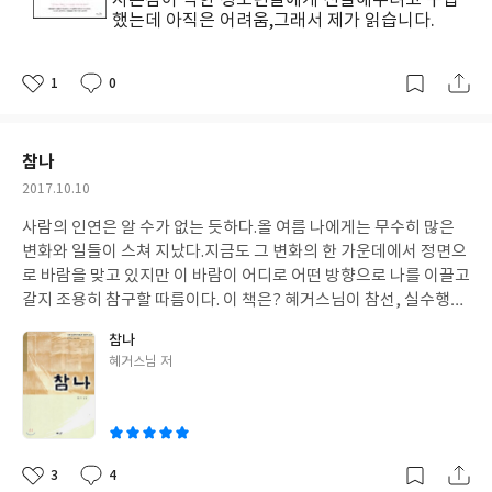
이어서 만든 의자 사진을 보면서 가끔 두런두런 대화를 나눌 때가 있
했는데 아직은 어려움,그래서 제가 읽습니다.
다.사람이 사람을 좋아하는데 생과 사는 따로 없는 듯싶다.예전 법정
스님 열반 후 그의 사진들을 몇장 검색하다컴퓨터 모니터에서 법정
스님 사진들 속에서 한꺼번에 쏟아져 나오는 후광과 에너지를 느낀
1
0
좋
댓
작
이후 하게 된 행동이다.법정 스님의 기운을 느낄 수 있어서나도 그런
아
글
성
요
일
기운을 느끼고 받아 이 삶에서 욕심 덜 부리고 사치 덜 하고 깔끔하
고 담백하게 살다 가고 싶어서.... 이 책에서 한가지 아쉬운 점은법정
참나
스님의 냄새를 물씬 맡을 수 있을까 했던 기대가 많이 무너져 아쉽다
작
2017.10.10
그의 생각과 가치관이 들어있는 글이 아닌 번역본이기에 그의 생각
성
을 많이는 읽어내지 못했다. 그러나 부분 부분 그의 어투를 느낄 수
사람의 인연은 알 수가 없는 듯하다.올 여름 나에게는 무수히 많은
일
있어서 나름 만족하려 한다.
변화와 일들이 스쳐 지났다.지금도 그 변화의 한 가운데에서 정면으
로 바람을 맞고 있지만 이 바람이 어디로 어떤 방향으로 나를 이끌고
갈지 조용히 참구할 따름이다. 이 책은? 혜거스님이 참선, 실수행에
대해서 쓴 책으로 참선의 A ~ Z까지 초보 참선수행자들의 지침서에
참나
가깝다고 할 정도로 세세하고 자세히 쉽게 풀어서 써 놓은 기초 참선
글
혜거스님 저
수행 책이다. 이 책의 내용? 좌선(선, 선정, 명상)선이란? 1. 선의 개
쓴
요 선이란 마음을 한결같이 어느 대상에 집중하여 가라 앉히고 한 생
이
각을 깊이 사유하여 사물의 본성을 궁구하는 길이라하겠다. 선을 선
정이라고하는데 선은 고요히 사유하는것, 정은 삼매를 가르킨다.정
은 마음이 한가지 상태에 집중하여 통일된 상태, 몰입된 상태를 의
3
4
좋
댓
작