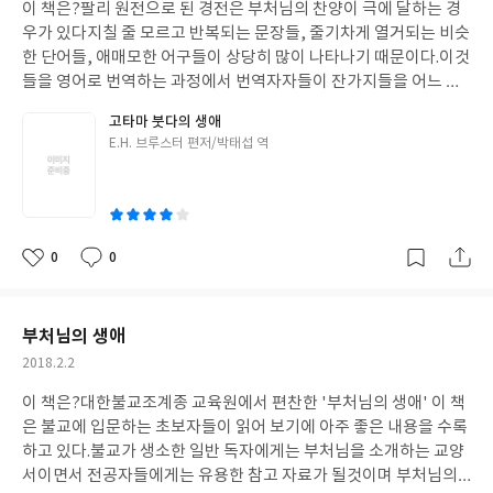
에 드시며 193 열반에 드시며 214 열반을 한탄함 247 사리를 나누
이 책은?팔리 원전으로 된 경전은 부처님의 찬양이 극에 달하는 경
일
다 273 이 책의 내용은?중국의 조상은 복희씨인데 인도 부처님의
우가 있다지칠 줄 모르고 반복되는 문장들, 줄기차게 열거되는 비슷
조상은 감자 씨인가보다.이 감자 씨를 중흥주로 등장시켜 부흥의 흥
한 단어들, 애매모한 어구들이 상당히 많이 나타나기 때문이다.이것
덕과 치세를 찬탄하고 부처님께서 정반왕을 부모로 선택하신 이유
들을 영어로 번역하는 과정에서 번역자자들이 잔가지들을 어느 정
를 시작으로 부처님 생애의 근간을 빠짐없이 묘사했으며, 반열반하
도 제거하고 핵심되는 쓸만한 가지들만 모아 번역한것을 박태섭 저
고타마 붓다의 생애
신 뒤 1차 결집과 부처님의 사리탑이 처음 10기였다가 100년뒤 아
자는 다시 우리말로 전문적인 용어를 쓰지 않고 쉽게 내용을 전달하
글
E.H. 브루스터 편저/박태섭 역
쇼카 왕이 10기의 탑 중에 7기를 해체하여 사리를 모셔내어 8만 4천
는 데에 중점을 두었다.결과적으로 너무 심플하고 싱거운 내용의 책
쓴
기의 탑을 세웠고, 끝으로 마명존자가 '명예나 이익을 위함이 아니
이 되었지만 그래도 한권의 책을 간단하게 살펴 볼 수 있는 기회를
이
고 오직 경전의 내용을 불자들에게 알려 세상 사람들이 법열을 느끼
제공해준 저자에게 감사의 말씀을 전하고 싶다. 이 책의 구성 및 목
는 데 목적을 두었다'라고 쓰고 있다.한글대장경의 번역을 그대로
차제제 1부 유년시절제 2부 수행과 깨달음제 3부 깨달음 뒤의 이야
따르려고 했다는데 읽어보지 못한 한글대장경의 내용까지 유추해
기제 4부 붓다와 제자들제 5부 붓다의 마지막 여정 이 책의 내용은
0
0
좋
댓
작
볼 수 있어서 좋았다. 이 책은 나에게?이 책 ‘불소행찬’을 읽으면서
붓타의 탄생에 아시타 선인의 예언으로 시작되는 이책은 붓타의 인
아
글
성
적응되지 않은 운율과 형식에 책을 읽기가 많이 불편했다. 그 동안
간적 측면보다는 탄생부터 깨달음을 얻고 열반에 드는 전과정을 신
요
일
눈으로 쭉쭉 훒으면서 내용파악을 했던 책들과 달리 내용면에서나
적인, 영웅적인 측면에서 묘사하는게 강하다.생사 해탈이라는 풀리
부처님의 생애
형식면에서 시조형식을 띠며 부처님의 조상들까지 찬탄하는 부분
진 않는 문제를 해결하기 위해 태어난 사람 같은.고타마 붓다의 생애
작
2018.2.2
이 많이 어색하기 짝이 없었지만 천천히 음미하며 읽다보니 시간이
이 책은 그런 붓타의 삶을 조용히 뒤따르며 차분히 묘사하고 있다.
성
지나면서 리듬을 탔고 서서히 적응이 되어간듯하다.
이 책은 나에게?예전 대승경전의 꽃이라 불리우는 법화경 책을 수
이 책은?대한불교조계종 교육원에서 편찬한 '부처님의 생애' 이 책
일
지 독송한 적이 있었다.경전이라는 것이 부처님의 말씀 즉 법을 담는
은 불교에 입문하는 초보자들이 읽어 보기에 아주 좋은 내용을 수록
그의 업적과 마음을 찬양하는 책이라는 지식이 부족하였을때는 한
하고 있다.불교가 생소한 일반 독자에게는 부처님을 소개하는 교양
상황에 대해서 3번씩 반복되는 문구가 지루하고 답답할때도 있었지
서이면서 전공자들에게는 유용한 참고 자료가 될것이며 부처님의