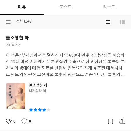
리뷰
포스트
리스트
목
선
전체 (148)
록
택
보
된
기
불소행찬 하
분
선
류
택
작
2018.2.21
성
이 책은?부처님께서 입멸하신지 약 600여 년 뒤 정법안장을 계승하
일
신 12대 마명 존자께서 불본행집경을 축으로 삼고 삼장을 통틀어 부
처님의 생애에 대한 자료를 발췌해 일목요연하게 읊조린 대서사시
로 인도의 영원한 고전이요 불후의 명작으로 손꼽힌다. 이 불후의 명
작이라는 ‘불소행찬’을 조계종 나가성타 스님이 번역한 책으로 그 형
불소행찬 하
식은 5언절구의 형태를 띠나 중간 중간 약간의 변형을 보이는 부분
글
나가성타 역
도 보인다. 이 책의 구성 및 목차?불소행찬 상 1권 부처님이 오시다
쓴
13 궁중생활 45 세속을 싫어하고 생사를 근심함 60 애욕을 떠나다 7
이
7 출가하시다 95 2권 찬다카가 돌아가다 121 고행림에 들어가시다
141 궁중의 슬픔 160 태자를 찾아 나서다 184 3권 빔비사라왕이 태
자를 찾아가다 215 빔비사라왕에게 대답하다 228 아라다를 찾다 2
0
0
좋
댓
작
51 악마의 항복 280 부처님이 되시다 299 불소행찬 하 3권 설법하
아
글
성