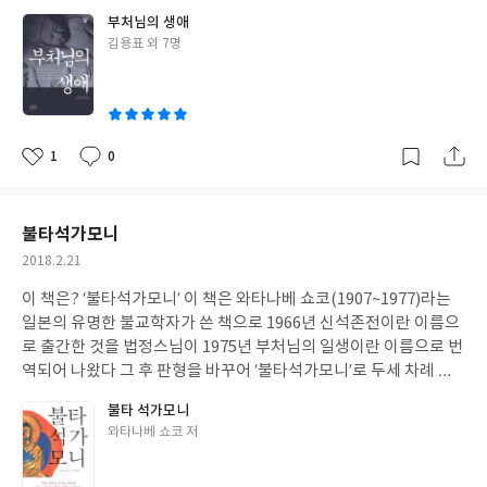
만 좀 더 여러 권의 경전들을 접하면서 이것이 불교의 핵심 인물인
삶과 깨달음, 전법의 가르침 속에서 진한 감동을 느낄 수 있을것이
부처님의 생애
붓타를 찬양하고 칭송할 수 있는 최대의 표현이라는 생각이 들자 모
다. 이 책의 구성 및 목차서문제 1장 탄생과 성장제 2장 구도의 길제
글
김용표 외 7명
든 부분들이 이해가 되었다.
3장 가장 높고 바른 깨달음제 4장 전법의 길제 5장 교화의 터전 라자
쓴
가하제 6장 고향에서의 전법제 7장 교단의 성장제 8장 지혜와 자비
이
의 가르침제 9장 평화와 평등의 가르침제 10장 마지막 유행 이 책의
내용은?'부처님의 생애' 이 책은 말 그대로 부처님의 일생을 그린
책이다.그 동안 절에 가서 대웅전의 한 중앙을 떡하고 차지하는 불상
1
0
좋
댓
작
앞에 얼마만큼의 보시를 하고 엎드려 절을 하며 "이거 주세요" "저
아
글
성
거 주세요" 하던 내 모습이 떠오른다.한 마디로 그 동안의 불교는 나
요
일
에게 기복신앙이였던듯 싶다. 불상에 대해 왜 존재하는지 어떤 의미
불타석가모니
를 가지고 있는지 나는 저 불상을 어떠한 시각으로 어떠한 의미를 가
작
2018.2.21
지고 바라보고 대해야 하는지 아는것도 생각도 없었으니 불교라는
성
종교에 무지했다고 할 수 있겠다.이 책은 불상의 원 모티브인 부처님
이 책은? ‘불타석가모니’ 이 책은 와타나베 쇼코(1907~1977)라는
일
에 대해 출생, 성장, 출가, 깨달음, 전법 그리고 열반에 이르는 전 과
일본의 유명한 불교학자가 쓴 책으로 1966년 신석존전이란 이름으
정을 자세하고도 섬세하게 표현하고 있다. 이 책은 나에게?종교계
로 출간한 것을 법정스님이 1975년 부처님의 일생이란 이름으로 번
에 몸 담고 있는 가까운 지인이 잠시 보관해 달라고 해 맡아 주었던
역되어 나왔다 그 후 판형을 바꾸어 ‘불타석가모니’로 두세 차례 출
것이 5년이란 시간 동안 내 책꽂이에서 잠을 자고 있었다. 작년 우연
간된 책이다. 이 책의 구성 및 목차? 이 책에 대하여1 전생 이야기 15
불타 석가모니
한 인연으로 불교 공부를 시작하게 되면서 이 책이 그 프로그램안에
2 부처님의 탄생 263 태자의 입성 364 태자의 환경 465 태자의 교육
글
와타나베 쇼코 저
교재였고 처음으로 꺼내서 읽게 되었다.읽는 내내 온 몸에 전율이 일
566 태자의 결혼 677 태자의 명상 778 태자의 출가 899 출가 직후
쓴
었다무엇이라고 딱히 꼬집어 말 할 수 없는 이 애매모호한 감정과 전
의 태자 10010 보살의 종교 체험 11111 6년 고행의 모습 12212 이
이
율 그리고 감동.