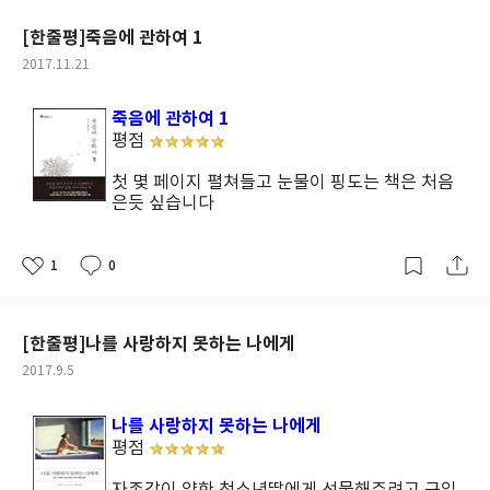
될 사람들은 힘 없는 여자들 그리고 어린아이들, 그리고 총알받이가
요
일
한다. 경전에 기록되어 있는 여러가지 사건, 특히 마라와의 싸움 같
될 힘없는 남자들... 이 책은 샤드배치 이후 강대국의 특히 미국과 중
[한줄평]죽음에 관하여 1
은 것을 전기 작가의 창작이거나 후세 사람이 첨가한 것이라고 단정
국 사이에서 물속에 몸을 숨긴 채 잠망경만 내놓고 눈치를 보는것 같
작
2017.11.21
하는 학자가 지금도 있다. 그러나 그러한 사고방식으로는 부처님의
은 엑션을 취하는 우리나라에 대해 다시 한번 생각해 보게 한다. 물
성
참다운 모습을 이해할 수 없을뿐더러 불교의 본질에 접근할 수 없다.
론 우리가 이번참에 미국과 더불어 북한 핵을 완전히 끝장내 버리자
일
사람들은 자신의 능력 범위 안에서만 사물을 생각하려고 한다.타고
죽음에 관하여 1
는 것도 아니고이 땅에 무슨일이 있어도 무력충돌만은 안된다는 마
난 장님이거나 귀머거리는 빛깔이나 소리를 알 수 없기 때문에, 그
평점
지노선을 지키자는 의견도 아니다. 소설책은 이야기를 알아버리면
것에 대한 설명을 듣더라도 자기 마음대로 판단할 수 밖에 없다.부처
김빠진 맥주나 다름 없다 생각하는 1인으로이 책을 읽어보기를 권
첫 몇 페이지 펼쳐들고 눈물이 핑도는 책은 처음
님에 대해서도 마찬가지다. 우리들은 부처님이 아니므로 부처님의
한다. 이 책은 나에게? 문자 한 통이 날아왔다.김진명 작가의 "미중
은듯 싶습니다
심경이나 그 경지를 실제로 알 수는 없다. 그러나 우리들이 알 수 없
전쟁"이란 소설이 나오는데 샘앤파커스에서 서평단 신청을 하라
다고 해서 부처님의 특수한 모습이 실재하지 않았다고 말 할 수는 없
는....김진명하면 우리나라에서 이름 알려진 소설가로 나는 알고 있
다. 경전에 기록된 내용을 통해서 어느 정도까지는 헤아려 볼 수 있
는데그런 그가 낸 책을 서평할 기회가 주어진다면 참 좋은 인연일거
1
0
좋
댓
작
다. 경전에 쓴 말의 표면적인 의미가 아니라, 진실한 뜻을 체득하려
라 생각하고 주저함 없이 신청했다. 역시 신기어린 소설가란 평을 들
아
글
성
고 노력하지 않으면 안 된다.--------------------------- 168쪽 이 책
요
일
을만 하구나 싶다그리고 그 동안 나의 짧은 지식과 소견으로 국제 정
은 나에게?나는 법정스님을 참 좋아했고 지금도 좋아한다.그를 한
세를 읽곤 했지만 그의 눈과 입을 빌어다시 한번 나의 세계관을 넓히
[한줄평]나를 사랑하지 못하는 나에게
번 본적도 없고 대화 한마디 해보지 못한 내가 어떻게 좋아할 수 있
는 기회가 된 것을 진심으로 고맙게 생각한다.
작
2017.9.5
을까? 그의 이름이나 유명세를 쫒은 일은 절대 아니다.오직 그가 쓴
성
책에서 느껴지는 그의 냉철하고 날카롭기 그지없는 사회 부조리의
일
나를 사랑하지 못하는 나에게
비판의식과 그 반대급부로 어렵고 소외된 부분을 인간미 넘치고 따
평점
뜻한 감성으로 표현하는 그의 글들이 좋아서다. 지금도 사무실 책상
유리 밑에 스님이 토방마루에 앉아 책을 보시는 사진과 나무토막을
자존감이 약한 청소년딸에게 선물해주려고 구입