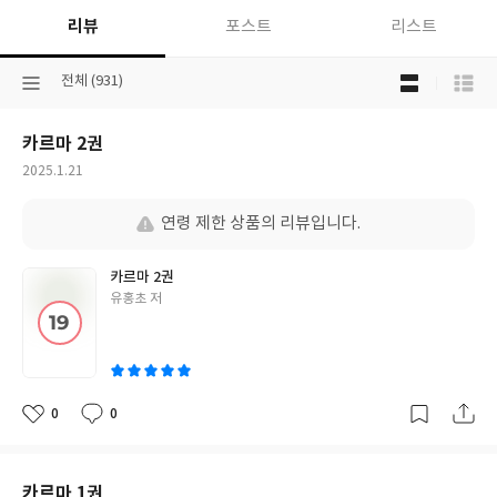
리뷰
포스트
리스트
목
선
전체 (931)
록
택
보
된
기
카르마 2권
분
선
류
택
작
2025.1.21
성
일
연령 제한 상품의 리뷰입니다.
카르마 2권
글
유홍초 저
쓴
이
0
0
좋
댓
작
아
글
성
요
일
카르마 1권