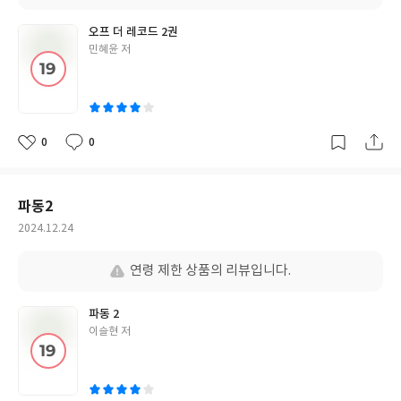
오프 더 레코드 2권
글
민혜윤 저
쓴
이
0
0
좋
댓
작
아
글
성
요
일
파동2
작
2024.12.24
성
일
연령 제한 상품의 리뷰입니다.
파동 2
글
이슬현 저
쓴
이