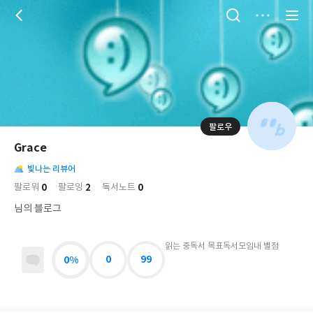
저
장
팔로우
나
의
Grace
님
대
사
의
빛나는 리뷰어
표
락
사
사
배
0
2
0
팔로워
팔로잉
독서노트
진
경
락
님의 블로그
읽는 중
독서 목표
독서모임
내 별점
0%
0
99