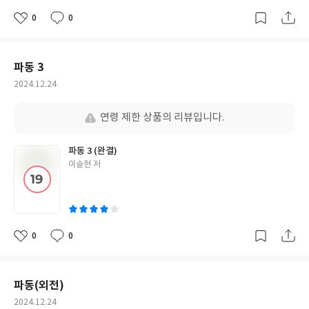
0
0
좋
댓
작
아
글
성
요
일
파동 3
작
2024.12.24
성
일
연령 제한 상품의 리뷰입니다.
파동 3 (완결)
글
이슬현 저
쓴
이
0
0
좋
댓
작
아
글
성
요
일
파동(외전)
작
2024.12.24