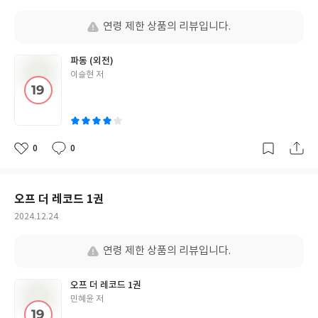
성
일
연령 제한 상품의 리뷰입니다.
파동 (외전)
글
이슬현 저
쓴
이
0
0
좋
댓
작
아
글
성
요
일
오프 더 레코드 1권
작
2024.12.24
성
일
연령 제한 상품의 리뷰입니다.
오프 더 레코드 1권
글
민혜윤 저
쓴