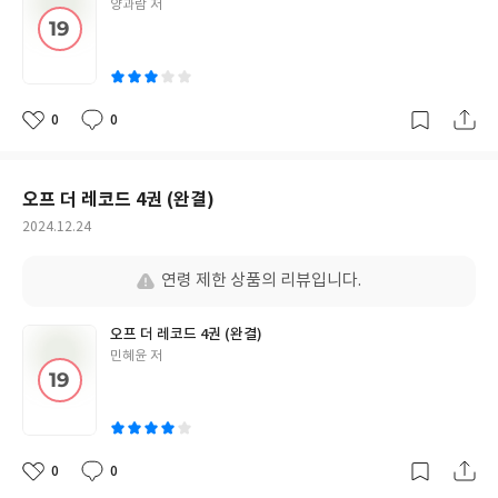
글
양과람 저
쓴
이
0
0
좋
댓
작
아
글
성
요
일
오프 더 레코드 4권 (완결)
작
2024.12.24
성
일
연령 제한 상품의 리뷰입니다.
오프 더 레코드 4권 (완결)
글
민혜윤 저
쓴
이
0
0
좋
댓
작
아
글
성