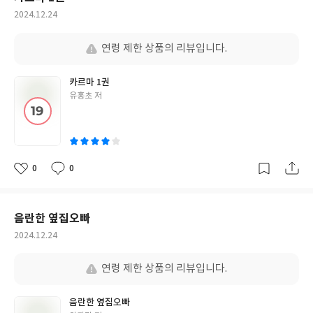
작
2024.12.24
성
일
연령 제한 상품의 리뷰입니다.
카르마 1권
글
유홍초 저
쓴
이
0
0
좋
댓
작
아
글
성
요
일
음란한 옆집오빠
작
2024.12.24
성
일
연령 제한 상품의 리뷰입니다.
음란한 옆집오빠