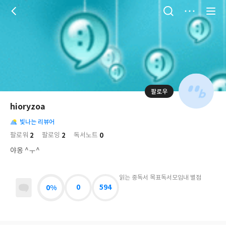
저
장
팔로우
나
의
hioryzoa
님
대
사
의
빛나는 리뷰어
표
락
사
사
배
2
2
0
팔로워
팔로잉
독서노트
진
경
락
야옹 ^ㅜ^
읽는 중
독서 목표
독서모임
내 별점
0%
0
594