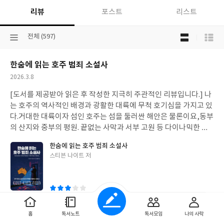
리뷰
포스트
리스트
목
선
전체 (597)
록
택
보
된
기
한숨에 읽는 호주 범죄 소설사
분
선
류
택
작
2026.3.8
성
[도서를 제공받아 읽은 후 작성한 지극히 주관적인 리뷰입니다.] 나
일
는 호주의 역사적인 배경과 광활한 대륙에 무척 호기심을 가지고 있
다.거대한 대륙이자 섬인 호주는 섬을 둘러싼 해안은 물론이요,동부
의 산지와 중부의 평원. 끝없는 사막과 서부 고원 등 다이나믹한 지
형과 특성을 가지고 있다.(그곳에서 서식하는 동식물들 역시 나의
한숨에 읽는 호주 범죄 소설사
관심사다.)또한 부족별 원주민들이 살아오던 곳에 유럽인들이 도래
글
스티븐 나이트 저
하기 시작한다.시작은 네덜란드였으나, 본격적인 이주는 영국이 죄
쓴
수와 관리인들이었다.그 후, 시작된 골드러시로 호주는 인구가 팽창
이
하게 된다.전통적으로 시작된 문명과는 무척이나 다르다는 점이 내
가 호주에 흥미를 가지는 요소였다. 그러던 중 이 [한숨에 읽는 호주
범죄 소설사]라는 책이 출간된 것을 알게 되었다.(나는 이 책을 통해
0
0
좋
댓
작
홈
독서노트
독서모임
나의 사락
유배 식민지에서 시작된 역사와, 광활하고 고립된 지리적 환경, 다
아
글
성