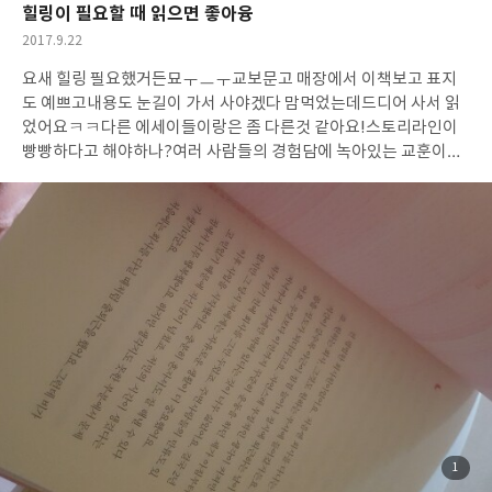
힐링이 필요할 때 읽으면 좋아융
작
2017.9.22
성
요새 힐링 필요했거든묘ㅜㅡㅜ
교보문고 매장에서 이책보고 표지
일
도 예쁘고
내용도 눈길이 가서 사야겠다 맘먹었는데
드디어 사서 읽
었어요ㅋㅋ
다른 에세이들이랑은 좀 다른것 같아요!
스토리라인이
빵빵하다고 해야하나?
여러 사람들의 경험담에 녹아있는 교훈이라
그런지 많이 와닿더라고요!
배울점도 진짜 많고, 무엇보다 공감되
고..
부담없이 시간가는 줄 모르고 빠져 읽었어욥
가장 좋았던
건!!!!!!!
책표지도 예뻐서 뭔가 들고다니면서 읽으면
다이어리 느낌
나는 책?ㅋㅋㅋ이라는 거
무튼 재밌고, 유익해요~
강력 추천합니당:
-)
첨
1
부
된