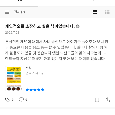
목
선
전체 (2)
록
택
보
된
기
개인적으로 소장하고 싶은 책이었습니다. 습
분
선
류
택
작
2025.7.28
성
본질적인 개념에 대해서 사례 중심으로 이야기를 풀어주다 보니 진
일
짜 중요한 내용을 몸소 습득 할 수 있었습니다. 일이나 삶의 다양하
게 활용도가 있을 것 같습니다 옛날 브랜드들이 많이 나오는데, 브
랜드들이 지금은 어떻게 하고 있는지 찾아 보는 재미도 있습니다
스틱!
글
댄 히스 외 1명
쓴
이
0
0
좋
댓
작
아
글
성
요
일