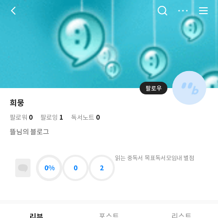
저
장
팔로우
나
의
희뭉
님
대
사
0
1
0
의
팔로워
팔로잉
독서노트
표
락
사
사
배
뜰님의 블로그
진
경
락
읽는 중
독서 목표
독서모임
내 별점
0%
0
2
리뷰
포스트
리스트