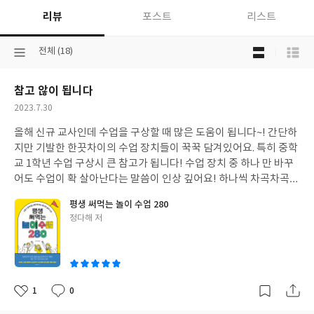
리뷰
포스트
리스트
목
선
전체 (18)
록
택
보
된
기
참고 않이 됩니다
분
선
류
택
작
2023.7.30
성
올해 신규 교사인데 수업을 구상할 때 많은 도움이 됩니다~! 간단하
일
지만 기발한 한끗차이의 수업 장치들이 꾹꾹 담겨있어요. 특히 중학
교 1학년 수업 구상시 큰 참고가 됩니다! 수업 장치 중 하나 만 바꾸
어도 수업이 확 살아난다는 말씀이 인상 깊어요! 하나씩 차곡차곡
수업에 적용해보는 재미가 있는 학기를 보낼수있었습니다~~~2학
평생 써먹는 놀이 수업 280
기 수업에서도 큰 도움이 될것같아요~~
글
정다해 저
쓴
이
1
0
좋
댓
작
아
글
성