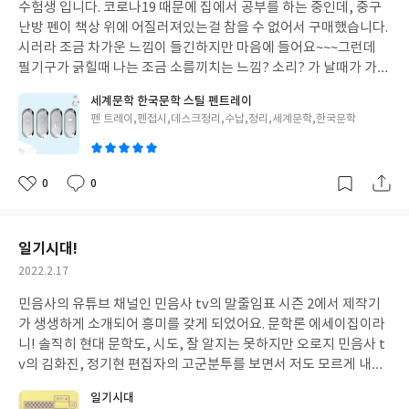
수험생 입니다. 코로나19 때문에 집에서 공부를 하는 중인데, 중구
일
난방 펜이 책상 위에 어질러져있는걸 참을 수 없어서 구매했습니다.
시러라 조금 차가운 느낌이 들긴하지만 마음에 들어요~~~그런데
필기구가 긁힐때 나는 조금 소름끼치는 느낌? 소리? 가 날때가 가끔
있긴합니다 필기구 조심히 다루면 되는 문제라서 크게 하자가 될 것
세계문학 한국문학 스틸 펜트레이
같지는 않네요! 좋아하는 문학작품 디자인으로 고르면 더 좋을 것같
글
펜 트레이,펜접시,데스크정리,수납,정리,세계문학,한국문학
아요~
쓴
이
0
0
좋
댓
작
아
글
성
요
일
일기시대!
작
2022.2.17
성
민음사의 유튜브 채널인 민음사 tv의 말줄임표 시즌 2에서 제작기
일
가 생생하게 소개되어 흥미를 갖게 되었어요. 문학론 에세이집이라
니! 솔직히 현대 문학도, 시도, 잘 알지는 못하지만 오로지 민음사 t
v의 김화진, 정기현 편집자의 고군분투를 보면서 저도 모르게 내적
친밀감을 쌓았던 책인 것 같아요. 그래서 출간 후 구입을 하게 되었
일기시대
고, 한 장 한 장 음미하면서 읽을 수 있었습니다. 시와 시인, 특히 고