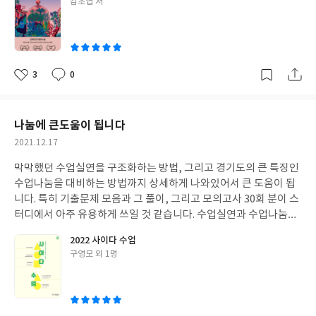
글
김초엽 저
쓴
이
3
0
좋
댓
작
아
글
성
요
일
나눔에 큰도움이 됩니다
작
2021.12.17
성
막막했던 수업실연을 구조화하는 방법, 그리고 경기도의 큰 특징인
일
수업나눔을 대비하는 방법까지 상세하게 나와있어서 큰 도움이 됩
니다. 특히 기출문제 모음과 그 풀이, 그리고 모의고사 30회 분이 스
터디에서 아주 유용하게 쓰일 것 같습니다. 수업실연과 수업나눔의
길잡이가 되어주는 책! 특히 2차 준비가 처음이라서 막막한 초수생
2022 사이다 수업
에게 특히 강력 추천합니다~!
글
구영모 외 1명
쓴
이