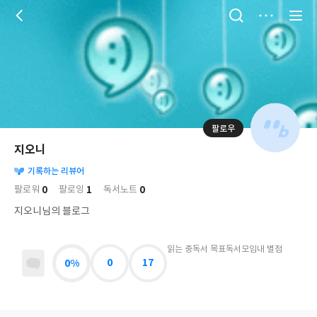
저
장
팔로우
나
의
지오니
님
대
사
의
기록하는 리뷰어
표
락
사
사
배
0
1
0
팔로워
팔로잉
독서노트
진
경
락
지오니님의 블로그
읽는 중
독서 목표
독서모임
내 별점
0%
0
17