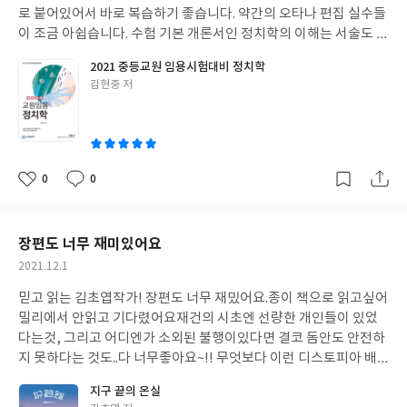
로 붙어있어서 바로 복습하기 좋습니다. 약간의 오타나 편집 실수들
이 조금 아쉽습니다. 수험 기본 개론서인 정치학의 이해는 서술도 복
잡하고 목차도 눈에 들어오지 않아서, 정치학 과목 목차 잡기에는
2021 중등교원 임용시험대비 정치학
이 책이 더 편한 것 같아요~!
글
김현중 저
쓴
이
0
0
좋
댓
작
아
글
성
요
일
장편도 너무 재미있어요
작
2021.12.1
성
믿고 읽는 김초엽작가! 장편도 너무 재밌어요.
종이 책으로 읽고싶어
일
밀리에서 안읽고 기다렸어요
재건의 시초엔 선량한 개인들이 있었
다는것, 그리고 어디엔가 소외된 불행이있다면 결코 돔안도 안전하
지 못하다는 것도..다 너무좋아요~!! 무엇보다 이런 디스토피아 배
경에 꼭 등장하는 불쾌한.. 요소들이 없다는게 좋았어요~지구 끝 온
지구 끝의 온실
실 많이 추천하고 다니겠습니다^^