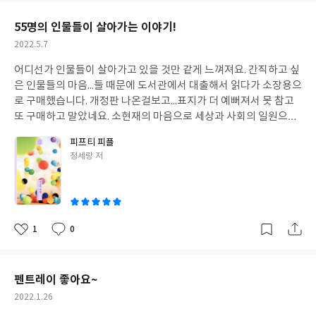
요
일
55명의 인물들이 살아가는 이야기!
작
2022.5.7
성
어디선가 인물들이 살아가고 있을 것만 같게 느껴져요. 간직하고 싶
일
은 인물들의 마음...들 때문에 도서관에서 대출해서 읽다가 소장용으
로 구매했습니다. 개정판 나온걸보고...표지가 더 예뻐져서 못 참고
또 구매하고 말았네요. 소현재의 마음으로 세상과 사회의 일원으로
살아가고 싶다고 생각했어요. 이스터 에그 발견하듯 이 인물의 에피
피프티 피플
소드에, 저 인물의 에피소드에서 발견되는 얽힌 등장인물과 관계,
글
정세랑 저
사건, 장소를 발견하는 것도 큰 재미였습니다
쓴
이
1
0
좋
댓
작
아
글
성
요
일
펜트레이 좋아요~
작
2022.1.26
성