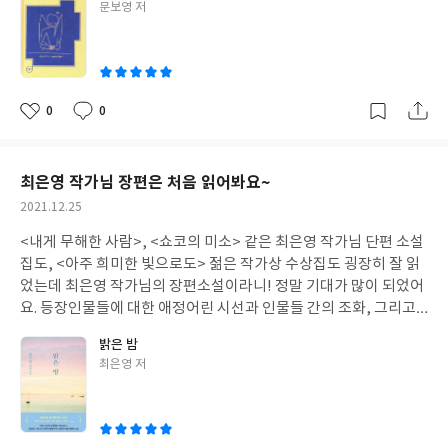
글
문보영 저
등학교 졸업 이후 문학시간이나 수능문제에서 다루지 않는 부분에
쓴
대해서는 관심이 없었는데 이번 기회에 젊은 시인과 시에 대한 관심
이
이 생기게 되었습니다! 또 책을 제작하는데 있어서는 집필하는 작가
뿐만 아니라 그 뒤에 수많은 사람들...(편집자나 북디자이너나 마케
터 등등...)이 협업해서 하나의 멋진 책이 세상에 나오게 된다는 걸 간
0
0
좋
댓
작
접적으로 느끼게 되었네요. 같은 시리즈의 다른 책들도 차근차근 도
아
글
성
전해보고 싶습니다.
요
일
최은영 작가님 장편은 처음 읽어봐요~
작
2021.12.25
성
<내게 무해한 사람>, <쇼코의 미소> 같은 최은영 작가님 단편 소설
일
집도, <아주 희미한 빛으로도> 젊은 작가상 수상집도 굉장히 잘 읽
었는데 최은영 작가님의 장편소설이라니! 정말 기대가 많이 되었어
요. 등장인물들에 대한 애정어린 시선과 인물들 간의 조화, 그리고
읽고나면 마음 시리지만 왠지모르게 따뜻해지는 여운까지~단편소
밝은 밤
설도 좋았지만 장편소설도 너무 좋았어요! 앞으로도 좋은 작품 많이
글
최은영 저
나왔으면 좋겠어요~
쓴
이