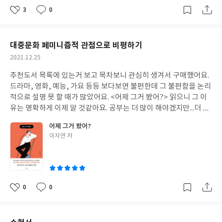
3
0
좋
댓
작
아
글
성
요
일
대중문화 페미니즘적 관점으로 비평하기
작
2021.12.25
성
추천도서 목록에 있는거 보고 목차보니 관심히 생겨서 구매했어요.
일
드라마, 영화, 예능, 가요 등등 보다보면 불편한데 그 불편함을 논리
적으로 설명 못 할 때가 많았어요. <어제 그거 봤어?> 읽으니 그 이
유는 명확하게 이제 알 것같아요. 공부는 더 많이 해야겠지만...더 많
은 콘텐츠를 다를 수 있게 후속작도 나왔으면 좋겠어요! 대중문화를
어제 그거 봤어?
페미니즘적 관점으로 비평하는 관점을 내재화하기 위해 지속적으
글
이자연 저
로 노력해야겠다고 느낀 책~
쓴
이
0
0
좋
댓
작
아
글
성
요
일