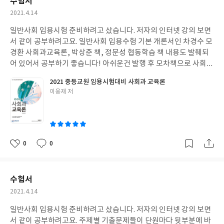
수험서
작
2021.4.14
성
일반사회 임용시험 준비하려고 샀습니다. 저자의 인터넷 강의 보면
일
서 같이 공부하려고요. 일반사회 임용수험 기본 개론서인 차경수 모
경환 사회과교육론, 박상준 책, 정문성 협동학습 책 내용도 발췌되
어 있어서 공부하기 좋습니다! 아쉬운건 발행 후 모차책으로 사회과
교육론 3판이 나온 것...기출문제도 단원마다 바로 붙어있어서 바로
2021 중등교원 임용시험대비 사회과 교육론
복습하기 좋아요!
글
이웅재 저
쓴
이
0
0
좋
댓
작
아
글
성
요
일
수험서
작
2021.4.14
성
일반사회 임용시험 준비하려고 샀습니다. 저자의 인터넷 강의 보면
일
서 같이 공부하려고요. 주제별 기출문제들이 단원마다 뒷부분에 바