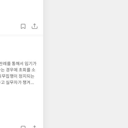
지다. 매년 신규 휴대
 분양하겠는가? 소수
 분양해 소비자들을 유
지표 활용법 등 서술
 판례를 통해서 임기가
는 경우에 초회를 소
 직무집행이 정지되는
하고 실무자가 챙겨야
를 관할 지자체에 제
불필요한 시비를 사전
관할 지자체 담당 부서
축에서 발생할 수 있
움이 되는 책인 듯하