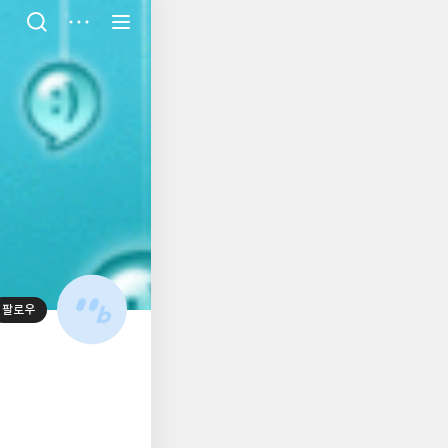
저
장
팔로우
대
표
사
진