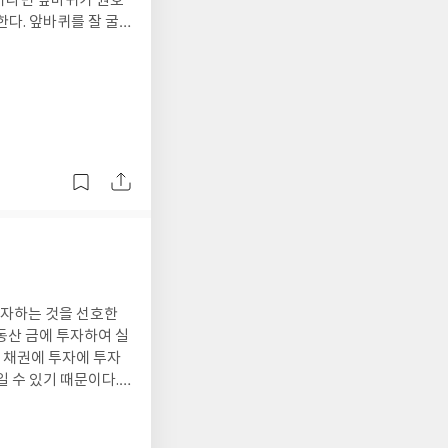
이라면 앞바퀴가 원호
다. 앞바퀴를 잘 굴
를 가능성이 커진다.
제위기가 찾아오면 금
인상하면 아무래도 이
 관심에 많고 투자하려
내려 4.6%로 목표로
투자하는 것을 선호한
동산 금에 투자하여 실
 채권에 투자에 투자
 수 있기 때문이다.
린이집과 유치원이 남
 되었고, 영어유치원
리나라 내수매출액이 2