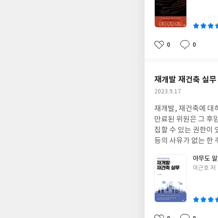
쓴
8조원에 달한다고 한
이
폰이 쏟아져 나온다. 결국 인구절벽론자들의 부동산 폭락을 주장하는 사람들은 인간의 욕망과 기업의 경제논리를 전
혀 파악하지 못한 것
의 건설사만 시장에 
0
0
좋
댓
작
혹할 것이
아
글
성
요
일
재개발 재건축 실무
작
2023.9.17
성
재개발, 재건축에 대
일
만료된 위원은 그 후
집할 수 있는 권한이
등의 사유가 없는 한
할 사항으로, 실제에
아무도 알
출하게 되면 인정받지
글
이근호 저
에 방지하고, 부득이
쓴
와 협의하여 안정적으로
이
는 많은 사안들을 자
다.