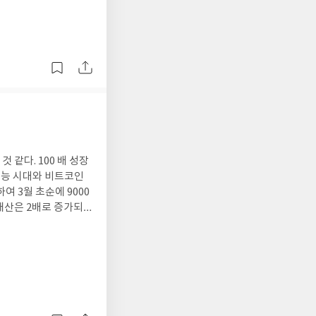
면 2,300 - 2,70
을 매수한 개인들은 무조
승할 것이다. 라며 정
현싯점이다. 저자의 통
0 배 성장
 3월 초순에 9000
속적으로 이런 책을 자
내 생각도 이 부분은
한 초창기 성장주를 소