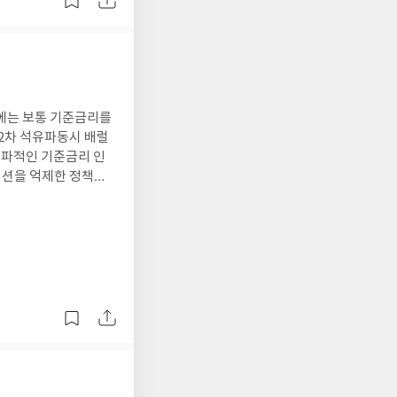
에는 보통 기준금리를
매파적인 기준금리 인
이션을 억제한 정책을
 실업자 등에게 직접
고 주택가격 또한 급
에 4.75%가까이 인
도 과연 현재의 외환보
험금을 지급하기 위하