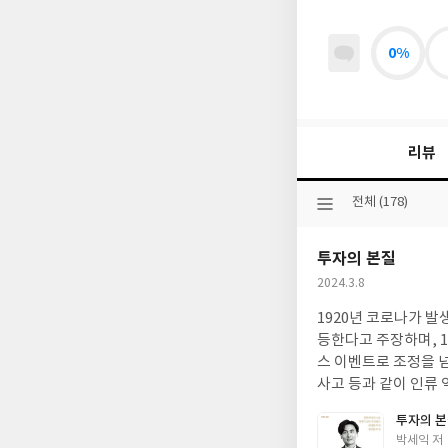
0%
리뷰
선
전체 (178)
택
된
투자의 본질
분
류
작
2024.3.8
성
1920년 코로나가 발생하여 주가가 3
일
등한다고 주장하며, 
스 이벤트로 조정을 
사고 등과 같이 인류 
러스 사태 이후 최소 2
투자의 
메르스 등의 사태에는 
글
박세익 저