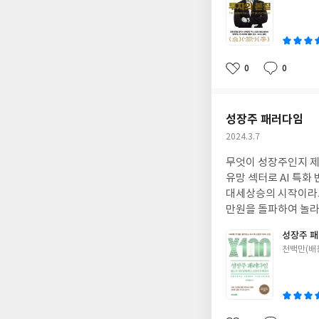
포에 휩쌓여 있는 지금이 바로 엄청난 기회가 
쓴
식시장의 적정 주가 수준
이
0 포인트다. 아무리 
건 이기고 시작한 게
확하게 예측했다. 연준
0
0
좋
댓
작
찰에 놀라움을 금치못한다. 공포지수 40이상이 된 경우는 4번, 80을 넘은 경우는 2번 있었
아
글
성
큰 돈을 벌 수 있었
요
일
성장주 패러다임
작
2024.3.7
성
무엇이 성장주인지 제대로
일
유망 섹터로 AI 특화 반도체, 엔피유, 천재들이 이끄는 우주항공
대세상승의 시작이라고 
만원을 돌파하여 놀라움을 금치 못하였다. 이 책을 읽고 
어 있으리라 믿는다. 
성장주 패
주 접해야 되겠다고 생각된다. 이 책에서 소개하고 있는 파두는 생각보다 투자가치
글
천백만(배
치가 떨어진 것 같다. 이 
쓴
고점이면 당혹스럽다. AI 특화된 반도체중 우리나라에서는 HBM 관련주들이 2배이상 상승하는 것을 봤다. 인공
이
부문도 크게 상승하였
맞은 것 같다. 어째든