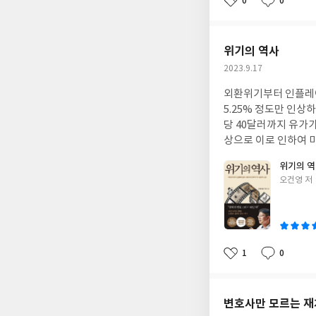
0
0
좋
댓
작
아
글
성
요
일
위기의 역사
작
2023.9.17
성
외환위기부터 인플레
일
5.25% 정도만 인상하여 
당 40달러까지 유가
상으로 이로 인하여 
시행하였고, 최근 2019년부터 코로나 전세계적으로 유행하여 도시를 봉쇄할 상태가 되니 기업은 파산위기에 몰리고
위기의 
실업자가 생겨나고 소
글
오건영 저
돈을 주어 부양하는 
쓴
등하고, 유가도 급등
이
상하여 소비자물가지수
유고 등으로 파산위기 가능성이
컴퓨터 활황이 일본의
1
0
좋
댓
작
여 유출된 것을 설명하며, 외국 
아
글
성
것을 설명한 책이다.
요
일
변호사만 모르는 재