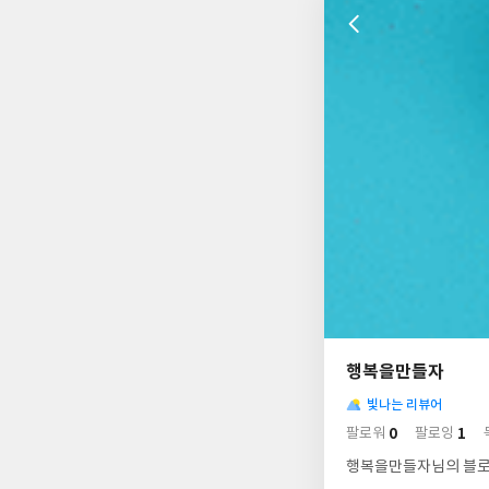
나
의
행복을만들자
님
사
의
빛나는 리뷰어
락
사
배
0
1
팔로워
팔로잉
경
락
행복을만들자님의 블