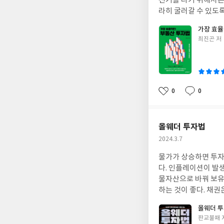
전거를 타기 위해서는
라히 굴러갈 수 있도록
리는 사람도 있고 뒷바퀴를 잘 굴러서 부자가 되는 사람도 있다. 금리를 알면 시장이 보인다
가장 효율
관계다. 금리가 오르
글
최진곤 저
금리가 오르면 늘어나
쓴
리를 인상하지만 미국
이
자를 많이 주는 달러
면 금리가 내려가는 
하고 있다. 금리인하시기를 알면 부동산의 가격 탄력성이 큰 입지를 잘 파악하여 두었다가 매수하면 그 수익이 극대화
0
0
좋
댓
작
될 것으로 예상된다. 일시적 2주택으로 양도세를 내지 않고 수익을 내는 방법을 강구해야 부동산 투자 수익이 극대화
아
글
성
될 것이다.
요
일
올웨더 투자법
작
2024.3.7
성
물가가 상승하면 투자
일
다. 인플레이션이 발
물자산으로 바꿔 보유
하는 것이 좋다. 채권
인굴절벽론자들이 모르
올웨더 
아돌아 원비도 엄청 
글
판교불패 
이 더욱 고급화되면서 