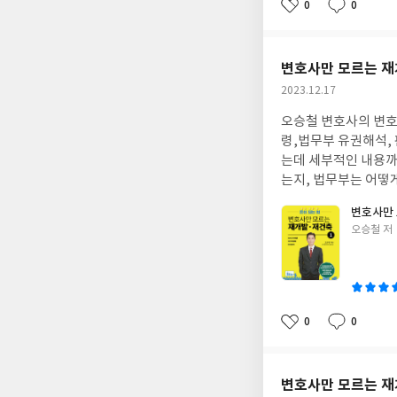
개하고 있다.
0
0
좋
댓
작
아
글
성
요
일
변호사만 모르는 재
작
2023.12.17
성
오승철 변호사의 변호
일
령,법무부 유권해석,
는데 세부적인 내용까
는지, 법무부는 어떻
될 책이며, 부동산을
변호사만 
갖추게 하는 것 같아,
글
오승철 저
쓴
이
0
0
좋
댓
작
아
글
성
요
일
변호사만 모르는 재