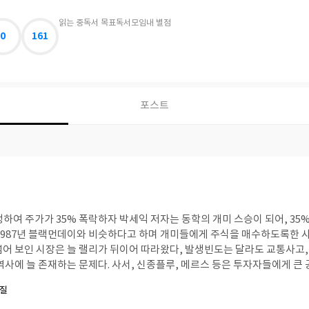
읽는 중
독서 목표
독서모임
내 별점
0
161
포스트
5% 폭락하자 박세익 저자는 동학의 개미 스승이 되어, 35% 폭락하면 주가는 반
1987년 블랙먼데이와 비슷하다고 하며 개미들에게 주식을 매수하도록한 사
넘어 보인 시장은 늘 랠리가 뒤이어 따라왔다, 발생빈도는 달라도 교통사고,
역사에 늘 존재하는 문제다. 사서, 신종플루, 메르스 등은 투자자들에게 큰
 -5년 주식시장 랠리가 왔다. 1983년 에이즈 바이러스, 2003년 사스, 200
본질
가장 저렴한 금리로 가장 싸게 주식을 사도록 해주는 게 아닌가 하는 생각까