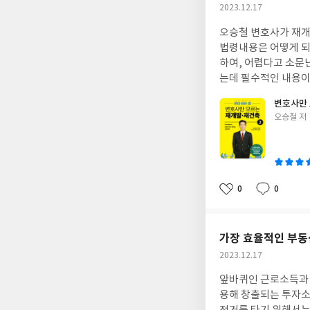
작
2023.12.17
성
오승철 변호사가 재개
일
법령내용은 어떻게 되
하여, 어렵다고 소문
는데 필수적인 내용이
많은 도움이 되는 듯 
변호사만 
다면 더 좋겠다는 생각
글
오승철 저
쓴
이
0
0
좋
댓
작
아
글
성
요
일
가장 효율적인 부동
작
2023.12.17
성
앞바퀴인 근로소득과 
일
용해 창출되는 투자소