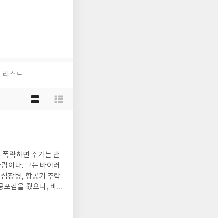
리스트
목
록
보
기
선
택
람이다. 그는 바이러
 심장병, 항공기 추락
 공포감을 줬으나, 바이
9년 신종플루, 2015년
지 든다. 모두에 공