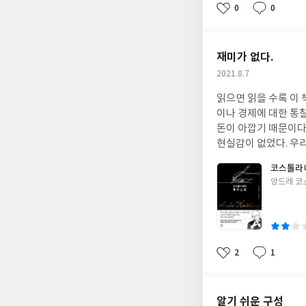
0
0
좋
댓
작
아
글
성
요
일
재미가 없다.
작
2021.8.7
성
읽으면 읽을 수록 이 
일
이나 경제에 대한 통찰
돈이 아깝기 때문이다.
현실감이 없었다. 우
코스톨라
글
앙드레 코
쓴
이
2
1
좋
댓
작
아
글
성
요
일
알기 쉬운 구성