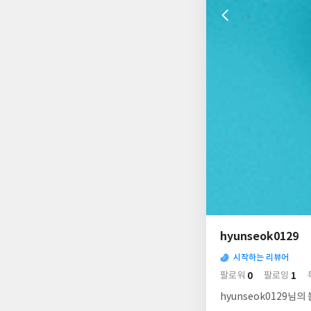
나
의
hyunseok0129
님
사
의
시작하는 리뷰어
락
사
배
0
1
팔로워
팔로잉
경
락
hyunseok0129님의