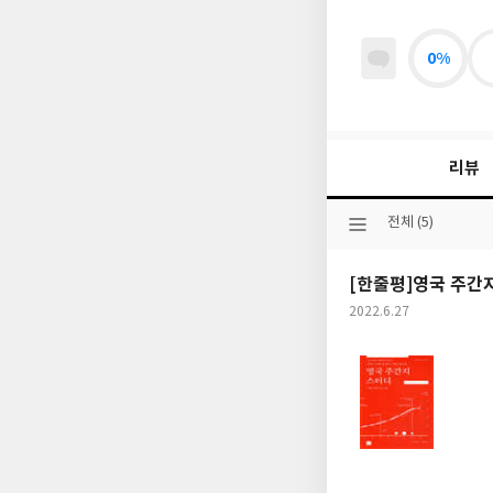
0%
리뷰
선
전체 (5)
택
된
[한줄평]영국 주간지
분
류
작
2022.6.27
성
일