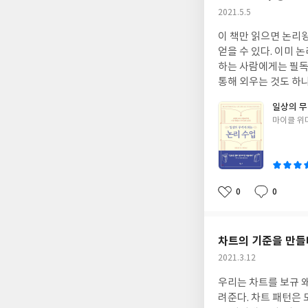
작
2021.5.5
성
이 책만 읽으면 논리왕
일
얻을 수 있다. 이미 
하는 사람에게는 필독
통해 외우는 것도 하
일상의 무
글
마이클 위
쓴
이
0
0
좋
댓
작
아
글
성
요
일
차트의 기준을 만들
작
2021.3.12
성
우리는 차트를 보규 왜
일
려준다. 차트 패턴은 