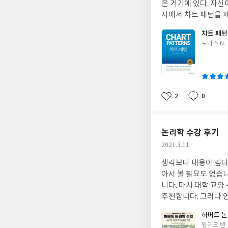
은 거기에 있다. 자신
자에서 차트 패턴을 제
차트 패턴
글
토마스 N.
쓴
이
2
0
좋
댓
작
아
글
성
요
일
논리학 수강 후기
작
2021.3.11
성
생각보다 내용이 깊다면
일
아서 볼 필요도 없습
니다. 마치 대학 교양
추천합니다. 그러나 
하버드 논
글
윌러드 밴 