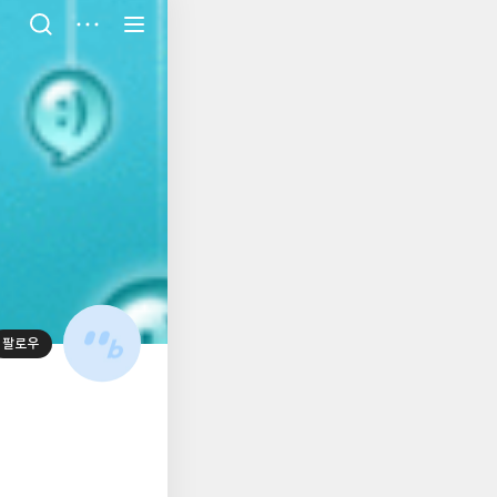
저
장
팔로우
대
표
사
진