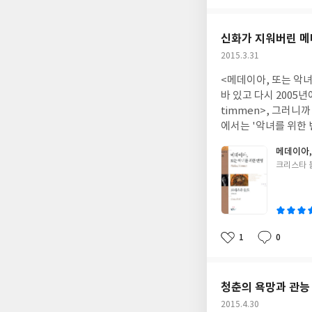
아
글
성
요
일
신화가 지워버린 
작
2015.3.31
성
<메데이아, 또는 악
일
바 있고 다시 2005년에
timmen>, 그러
에서는 '악녀를 위한 
결과적으로 메데이아를
메데이아,
가 말하고자 하는 것
글
크리스타 
든요. 우리가 흑마술에
쓴
술에 능한 마녀'는 '야
이
뭔가 꺼려지는 것에 
지되어 있다거나 진화
녀를 두려워하고 혐오
1
0
좋
댓
작
니다. 볼프는 메데이
아
글
성
리켜 이 아이에게는 제
요
일
코린토스 사람들은 제
청춘의 욕망과 관능
억누르지 않았나 하는
작
2015.4.30
사람이 있다면 먼저 