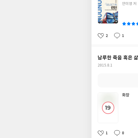
는 위력적인 책을 찾
글
안미영 저
지요. <셀렉트 인 런
쓴
리에 미치지 못할지는
이
지 않고 사랑받는 곳
가 더 새로울까, 의
저자는 1년 동안 런
2
1
좋
댓
작
광지와 쇼핑명소를 
아
글
성
않고 있는 가운데 눈길을 붙
요
일
뮤지컬은 한 편 봐야
남루한 죽음 혹은 
목소리는 좀 더 다정
작
2015.8.1
화제와 주류축제에 이
성
리움과 아직 가보지 
일
계시다면 한번 읽어보
은 주말 오후, 이 책
책을 읽다 기네스 한 
화장
1
0
좋
댓
작