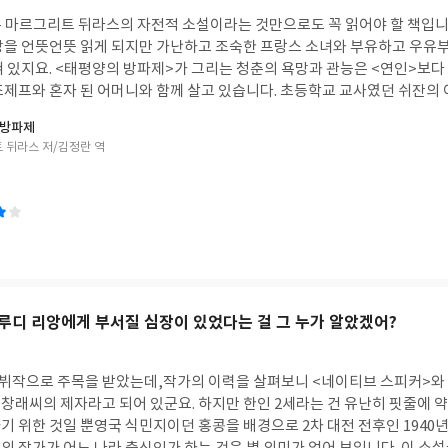
데이아의 결혼, 콜키스에서의 도피, 남동생 압시르토스의 죽음, 코린토스 
 마르그리트 뒤라스의 자전적 소설이라는 것만으로도 꼭 읽어야 할 책입니
라 크레우사가 아닌 글라우케라고 적도록 하겠습니다)의 죽음, 아들들의 죽음
망을 언뜻언뜻 읽게 되지만 가난하고 조숙한 프랑스 소녀와 부유하고 우유
재구성하고 있습니다. 목적을 위해서라면 흑마술을 동원하는 것을 마다하지
혀 있지요. <태평양의 방파제>가 그리는 청춘의 욕망과 관능은 <연인>보다
 지워지고 그 자리에 낯선 땅에서 상처 입은 몸과 마음에 생명의 온기를 
조제프와 혼자 된 어머니와 함께 살고 있습니다. 초등학교 교사였던 쉬잔의
 그리고 메데이아의 대척점에 이방인을 배척하는 코린토스의 기득권 세력
 남편을 따라 프랑스령 인도차이나(베트남)로 떠납니다. 하지만 그녀에게 남
 방파제
 메데이아를 시기하는 그녀의 제자 아가메다도 아카마스와 손을 잡습니다.
에 잠겨 쓸모없어진 불하지, 무너져가는 방갈로, 그리고 어린 두 남매뿐이
 뒤라스 저/김정란 역
른 것으로 신화에 기록된 모든 죄악들, 그러니까 마녀에 대한 응징에 정당성
불하한 식민지 관리국의 간계에 휘둘렸던 어머니는 태평양을 막는 방파제를
멸시키기 위해 조작된 것들입니다. 남동생의 죽음은 그녀의 잔인함을 고
 맙니다. 어머니는 성년이 다 된 자식들이 언제 자기 곁을 떠날지 몰라 불
맞춰 꾸며낸 것이며, 아들들을 죽인 것 역시 메데이아가 아니라 코린토스에
조제프가 지긋지긋한 가난과 어머니로부터 떠나고 싶은 것은 당연합니다. 그
 패배자 혹은 타자에게 과(過)를 뒤집어씌우기 마련이니까요. 볼프의 글라우케는 에우리
 것은 쉬잔에게 반한 졸부의 아들 무슈 조의 존재인데, 쉬잔의 처녀성을 두
 이아손과의 결혼에 들떠 있는 철부지 공주도, 그릴파르처가 재해석한 품
슈 조 사이에서 벌어지는 힘겨루기는 그 자체로 슬픈 블랙코미디입니다. 무
아는 자신이 가진 치유 능력으로 간질병을 앓고 있는 글라우케를 치료하고 
시를 쓰는 갱단의 일원으로 나온 양조위의 모습이 겹쳐지는데, 이 작품도 
들을 구완하는데, 그리스 전역을 떠돌다 코린토스까지 흘러들어온 이방인
됩니다.
보일 리 없지요. 크레온 왕이 이아손에게 호감을 갖고 곁에 두려는 것에 위
루디 리앙에게 부서질 심장이 있었다는 걸 그 누가 알았겠어?
아손과 메데이아 사이를 이간질하고 아가메다를 부추겨 메데이아에게 불리
 파멸시키기 위해 수단과 방법을 가리지 않는 것은 이방인에 대한 혐오도 있
 있습니다. 메데이아의 치유 능력은 별을 읽고 점을 치는 것이 일인 그의
데뷔작으로 주목을 받았는데,작가의 이력을 살펴보니 <네이티브 스피커>와
 받아들여지고, 그는 자신이 갖지 못한 것을 가진 메데이아에게 열등감을 
창래씨의 제자라고 되어 있군요. 하지만 한인 2세라는 건 유난히 핏줄에 약
면 할수록 메데이아의 태도는 더욱 당당해지고, 그녀의 당당함은 그를 더
 위한 것일 뿐영국 식민지이던 홍콩을 배경으로 2차 대전 전후인 1940년
되자 글라우케는 절망으로 우물에 뛰어들어 자살하고, 실의에 잠긴 크레온 