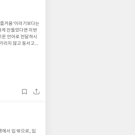
가지 불분명한 체험과
, 범주와 순서와 강
 감정적 색깔, 그리
선과 음악적인 것을 옹
의 즐거움'이라기보다는
개념이다. (중략) 만
 하게 만들었다면 이번
러운 것과 위협적인 것
고운 언어로 전달하시
름다움을 표현하게 될
 가리지 않고 동서고금
화에 의해 육체적 및
 한정하지 않고 이글스
작곡한 피아노 곡의 한
과 아름다움을 말하고
그는 "피아노 같은 소
시대의 음악가부터 현재
이렇게 썼습니다. <피
양한 음악가들을 조명
계를 경험하게 하고,
란 필자군에서 디렉션
에 대치시킬 때 삶의
양새는 아쉽습니다. 원
술가의 다양한 생각과
 중구난방으로 모여 있
 뜨게 해준 맑은 눈으
다만. 저의 서설은 이
파가니니 이 곡들(바흐
, 매 초마다 당신은
알게 되엇다고 생각할지
 음악은 사람들의 생각
내 노래는 말이 아니라
생에서 입 밖으로, 입