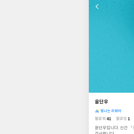
나
의
윤단우
님
사
의
빛나는 리뷰어
락
사
배
41
1
팔로워
팔로잉
경
락
윤단우입니다. 신간 『
감사합니다.