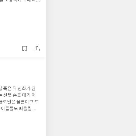
을 포장하기 위해 다
까 캐릭터와 내러티브로
두는 것은 사건이 어떻
이유로 남편 마틴과의
을, 이아손의 장에서
서 시작한 홍콩 상류
불륜의 사랑,서서히 밝
볼프는 에우리피데스의
떠오르게 하는 장면들로
의 소용돌이 속에 휘말
데이아를 따라 콜키스에
 매우 솜씨있게 엮어내
잡는 것으로 쓰라린 인
각자의 욕망의 극단으
서운하지만요. 괜찮은
 아무도 없다." 192
간문제가 아닐까 생각
음사 세계문학전집으로
봅니다.
라는 여성을 주인공으
 죽은 뒤 신화가 된
. 특히 <카산드라>는
 선뜻 손을 대기 어
좋을 것 같습니다. 마
 끌로델은 물론이고 프
는데요, 메데이아의 이
은 이름들도 떠올릴 수
니다. 역시 메데이아의
장 비참한 시기, 하지
접시, 그릇, 꽃병 같
헤어진 뒤 편집증적 망
지중해 주변을 돌아다
에 의해 정신병원에
 시만의 가치를 각자가