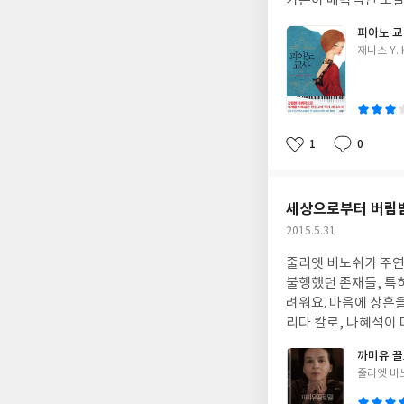
가는이 매력적인 소설의
가장 깊숙한 방에 틀어박혀 아카마스
른 마케팅을 필요로 
때마다 서로 다른 등
피아노 
독자에게 승부를 걸어
게 전개되는가가 아니
글
재니스 Y. 
결혼을 선택하고,그를
쓴
는 이아손의 마음속을 들여다보게 되는 식이죠. 볼프
층 가정의 피아노 가
이
첫 장에 등장하는 메
혀지는 윌과 주인집과의
원전에 등장하지 않는 크레온
채워져 있는 소설의 
다뤄지지 않는, 제물
리면서인간성과 사랑을
1
0
서 온 여성들까지, 
좋
댓
작
고 있습니다. 특히 
아
글
성
생을 견딥니다. 추방당한 메데이아의 마지막 말은 이렇습니다. "이 몸을 끌고 어디로 가야 하는가. 나에게 어울리는 세
로 내달리는 여성 캐
요
일
계, 나에게 어울리는 
원작을 찾느라 오늘도
세상으로부터 버림받
9년생인 크리스타 볼
되는데요,클레어는 케
출간된 <나누어진 하
작
2015.5.31
로 하고 있는데, 리타에게서도 언
성
줄리엣 비노쉬가 주연
일
까지 두 편뿐인데, 
불행했던 존재들, 특
꼭 읽고 싶군요. <카
려워요. 마음에 상흔
지막으로, 볼프는 신
리다 칼로, 나혜석이
야기와는 별 관련이 
있겠고요. 영화는 19
목소리입니다. "코린토
까미유 
만 본인도 그 비참함
은 일상적인 집기, 
글
줄리엣 비
상증에 시달리던 끌로
니며 이런 물건들을 
쓴
갇히는 신세가 되지요. 지금이라면 신경안정제 처방을 받는 정도의 경미한 증상이지만 그녀는 끝내 정신병원