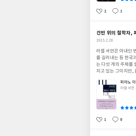
소유한 황금의 양에 따
이
오지 못한 채 그곳에
필 금이냐고 저는 물
2
1
지만 그녀를 병원에서 꺼내주지는
좋
댓
작
과 욕망이라는 사실을
아
글
성
라르 정신병원에 수용
한 번의 금지령으로 
요
일
5,500~5,600명
사람들은 절대로 금으로
건반 위의 철학자,
니다. 까미유의 인생
다 된 작가는 각색을
사로도 볼 수 있습니
작
2015.2.28
는 관심이 없더라도 
이쪽도 저쪽도 아닌 
성
러셀 셔먼은 아내인 
일
두 장면, 원장과 면
를 길러내는 등 한국과
돌보는 사람도 아닌 어중간한 입장에서 겉돕니다. 
는 다섯 개의 주제를
게 살게 해주는 것도
지고 있는 그이지만,
을 잃었다고 말하며 원장의 권유에는 
그는 어떠한 문장에서
그려지는 폴은 누이를
피아노 
는 음표는 몰라도 쉼
며 끝날 때까지, 영화
글
러셀 셔먼
줄 수 있는 잠재의식의
까미유가 그로부터 2
쓴
다. 피아니스트라는 
않은 채 끝나버립니다. 감독인 브루노 뒤몽은 전작들에서 전문배우가 아닌 사람들과 주로 영화작업을 해왔는데,
이
다. 딸기나 조개처럼
화의 경우 함께 영화
는 소리들이 있을 뿐이
니다. 비노쉬 외의 다른
는 쓰레기차를 물끄러
말년을 보낸 예술가라
1
0
좋
댓
작
음악가보다 돈을 더 
하고 나선 정신병원의 
아
글
성
르지. 하지만 난 그래
요
일
럼 깊고 서늘한 동굴 