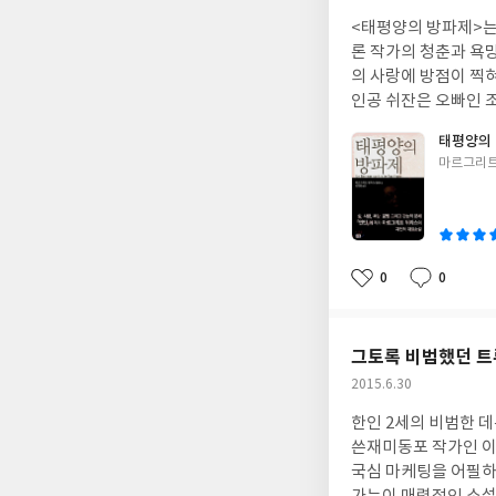
성
사실들, 이아손과 메
<태평양의 방파제>는
일
는 볼프의 판본에 따
론 작가의 청춘과 욕
를 메데이아의 입장에서 완전히 새롭게 
의 사랑에 방점이 찍
않는 마녀 메데이아는
인공 쉬잔은 오빠인 
아를 세워둔 것이죠.
에 대한 기대를 품고
태평양의
아카마스를 세웁니다.
죽음과 태평양의 물속
글
마르그리트
면, 메데이아가 저지
지을 수 없는 땅을 
쓴
범죄는 메데이아를 파
은 그것마저 무너뜨리고
이
와 아가메다가 입을 
리가 굵어진 쉬잔과 
의 짓입니다. 역사의 기록은
안을 비집고 들어오는
피데스의 원전에서처럼
을 두고 어머니와 무
0
0
좋
댓
작
도 아닙니다. 메데이
영화 <씨클로>에서 
아
글
성
스를 돌아다니며 병자
까 하는 기대를 품게 
요
일
카마스의 눈에 이러한 그녀의 활동이 곱게 
그토록 비범했던 트
기감을 느낀 그는 이
작
2015.6.30
다. 그가 메데이아를
성
에는 메데이아에 대한 열등감이 깊이 자리잡고
한인 2세의 비범한 
일
권위에 대한 도전처럼
쓴재미동포 작가인 이
아를 거꾸러뜨리려 하
국심 마케팅을 어필하기
요. 메데이아가 추방