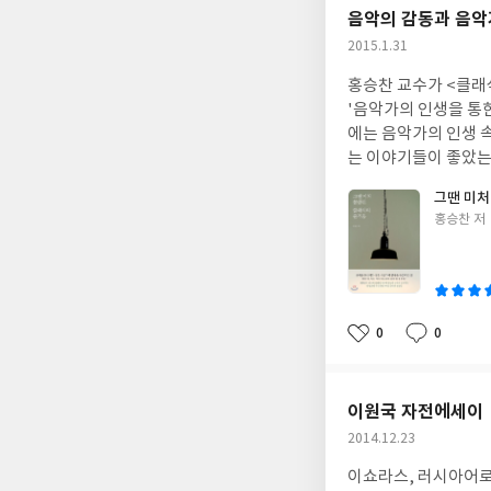
미하거나 상상적인 풍
음악의 감동과 음악
일반화된 느낌에 감정
작
2015.1.31
도를 정한다. 상상력
성
고 그것들을 이해하고
홍승찬 교수가 <클래
일
호하는 사람들이 제시
'음악가의 인생을 통
일 '자연스러움'이 
에는 음악가의 인생 
을 표현하게 될 것이
는 이야기들이 좋았는
것이다. 이른바 자연
의 시대도 뛰어넘어 
그땐 미처
음악적 마찰이 부드러운
와 비틀즈까지 아우르
글
홍승찬 저
왼손 악절에 대해 "바
있습니다. 책의 만듦
쓴
리가 나야죠"라고 대답
에도 왕성한 활동을 
이
아노 이야기>는 선생
한 것은 장점이지만 
무한히 열려 있는 가
하기 어려운 직종이긴
새로운 지혜와 생명력
고의 한 꼭지가 긴 것
0
0
좋
댓
작
의견, 느낌들을 통해 
는 형국이거든요. 다른
아
글
성
로 오늘도 일상의 틈
쯤에서 접어두고, 인
요
일
의 무반주 첼로 모음곡
이원국 자전에세이 
이 곡에 대한 보다 깊
작
2014.12.23
도 모르지만 그 다음
성
과 시대의 염원을 반
이쇼라스, 러시아어로 
일