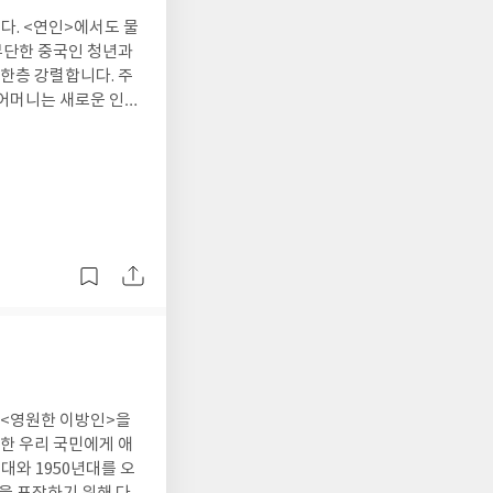
정착, 글라우케(여기서
다. <연인>에서도 물
 등을 남겨놓되, 이
부단한 중국인 청년과
 한층 강렬합니다. 주
불어넣는 치유자 메데이
 어머니는 새로운 인생
을 대표하는 천문학자
은 건 때이른 남편의
 볼프의 소설에 따르
지요. 처음부터 농사를
을 부여하는 이 모든
 만들어보지만 태평양
발하기 위해 아카마스
안해하는데, 사실, 머
서 그녀를 추방한 세력
리고 이 어머니의 불
고, 또 쉬잔과의 결혼
위 있는 그리스 여인
슈 조에게서는 오래전
페스트가 도는 코린토
영화로 만들어지면 어떨
들이 탐탁지 않은 아
한 증언들을 확보합니
지만, 더 근원적인 곳
 <영원한 이방인>을
느낍니다. 그가 메데이
한 우리 국민에게 애
더욱 화가 나게 만들지
대와 1950년대를 오
왕은 죽은 듯이 궁의