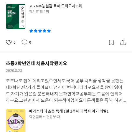
는 세듀에요.
기존의 책들은 사실 한계가 있는데, 수능실감이 새로
2024 수능실감 독해 모의고사 6회
나와줘서 새로운 마음으로 아이들도 저도 공부할수 있을것같아요.
글
김기훈 외 1명
지속적인 교재 개발에 감사드립니다.
쓴
이
0
0
좋
댓
작
아
글
성
요
일
초등2학년인데 처음시작했어요
작
2020.8.23
성
코로나로 집에 데리고있으면서도 국어 공부 시켜줄 생각을 못했는
일
데2학년2학기가 돌아오니 정신이 번쩍나더라구요
책을 많이 읽어
도 자기가 읽은걸 분별해내지 못하면
학교공부에는 도움이 안되더
라구요.
그런면에서 도움이 되는책이었어요
다른책들은 독해. 하면
갑자기 어려운 지문이 나오는데
분야별로 적당한 선에서 문제가 나
메가스터디 초등 독해 1일 1독해 과학 이야기 레벨1
오네요.
꼭 필요한 책인것같습니다.
적당히 얇은 두께인것이 아쉽긴
글
학연플러스 편집부 저
하지만
아이의 성취도 문제도있으니까요.ㅋ
쓴
이