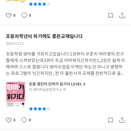
0
0
좋
댓
작
아
글
성
요
일
초등저학년이 하기에도 좋은교재입니다
작
2019.12.11
성
초등학생 영어를 가르치고있습니다.
1권부터 꾸준히 여러명의 친구
일
들에게 시켜보았는데
3권이 조금 어려워지긴하지만
1,2권은 쉽게 이
해하며 스스로 잘합니다.
영어수업을 이책만 하는건 아니고 병행하
는 프로그램이 잇긴하지만, 전 이 출판사의 교재를 전반적으로 골고
루
사용하는 편입니다.
그림도 아이들이 잘이해할수있게되어있고,
초등 영단어 단어가 읽기다 LEVEL 3
홈페이지에 가시면 교사용 자료를 다운받을수있게
되어있습니다.
문
글
키 영어학습방법연구소 저
장의 폭이 넓어지는것을 알수있습니다.
집에서 엄마표로 활용하시
쓴
기에도 좋은책입니다
이
6
0
좋
댓
작
아
글
성