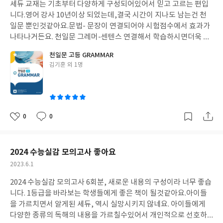
세듀 교재는 기초부터 다양하게 구성되어있어서 믿고
고르는 편입
일
니다.
영어 강사 10년이상 되었는데,
결국 시간이 지나도 남는건 천
일문 뿐인것같아요.
문법- 문장이 연결되어야 시험점수에서 효과가
나타나거든요. 천일문 그레머-센텐스 연결해서 학습하시면
더욱 효
과적이에요. 이번에 고등학교 입학하는 학생이 있어서 주문합니다.
천일문 고등 GRAMMAR
강추합니다~!!!
글
김기훈 외 1명
쓴
이
0
0
좋
댓
작
아
글
성
요
일
2024 수능실감 모의고사 좋아요
작
2023.6.1
성
2024 수능실감 모의고사 6회분, 새로운 내용의 구성이라 너무 좋습
일
니다.
1등급을 바라보는 학생들에게 좋은 책이 될것같아요.
아이들
을 가르치면서 알게된 세듀, 역시 실망시키지 않네요.
아이들에게
다양한 종류의 독해의 내용을 가르칠수있어서 개인적으로 선호하