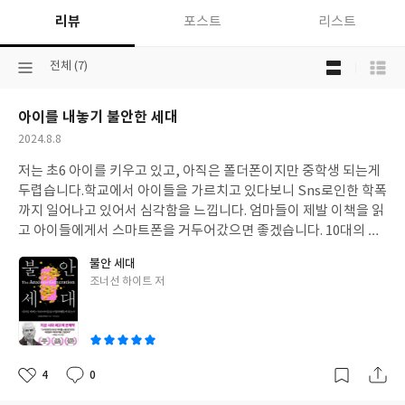
리뷰
포스트
리스트
목
선
전체 (7)
록
택
보
된
기
아이를 내놓기 불안한 세대
분
선
류
택
작
2024.8.8
성
저는 초6 아이를 키우고 있고, 아직은 폴더폰이지만 중학생 되는게
일
두렵습니다.학교에서 아이들을 가르치고 있다보니 Sns로인한 학폭
까지 일어나고 있어서 심각함을 느낍니다. 엄마들이 제발 이책을 읽
고 아이들에게서 스마트폰을 거두어갔으면 좋겠습니다. 10대의 뇌.
에 어떤영향을 끼치는지 다시 한번 생각하는 기회가 되었으면 좋겠
불안 세대
습니다. 세부적으로 스마트폰을 멈춰야하는 이유에관해 잘 서술되
글
조너선 하이트 저
고, 유명해지길 기대해봅니다~
쓴
이
4
0
좋
댓
작
아
글
성