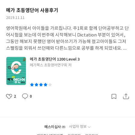
요
일
메가 초등영단어 사용후기
작
2019.11.11
성
영어학원에서 아이들을 가르칩니다. 주1회로 함께 단어공부하고 단
일
어시험을 보는데 이번주에 시작해보니 Dictation 부분이 있어서,
그동안 해보지 못했던 영어 받아쓰기가 가능해 졌고아이들도 그저
스팰링을 외워서 쓰던때와 다른느낌으로 공부를 하게 되었네요. 그
리고 부록으로 있는 CD를 컴퓨터에 부팅해 보시면, 프로그램이 깔
메가 초등영단어 1200 Level 3
려있어서 배운 단어를 단어시험으로 프린트할수 있게 프로그램이
글
메가북스 초등영어연구회 저
연동됩니다. 그동안 사용해본 단어장 교재중에 가장 괜찮은것 같아
쓴
요. 단어수준은 생각보다 3~4학년도 가능한 단어수준입니다. 구매
이
하시는 분들께 도움이 되길 바랍니다.
2
0
좋
댓
작
아
글
성
요
일
예스이십사 ㈜
사업자 정보