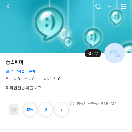
저
장
팔로우
나
의
쏭스마미
님
대
사
의
시작하는 리뷰어
표
락
사
사
배
0
1
0
팔로워
팔로잉
독서노트
진
경
락
파파연필님의 블로그
읽는 중
독서 목표
독서모임
내 별점
0%
0
7