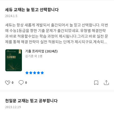
요
일
세듀 교재는 늘 믿고 선택합니다
작
2024.1.5
성
세듀는 항상 새롭게 계발되서 출간되어서 늘 믿고 선택합니다. 이번
일
에 수능1등급을 향한 기출 문제가 출간되었네요. 유형별 해결전략
과 바로 적용할수있는 학습 과정이 제시됩니다.그리고 바로 실전 문
제를 통해 해결 전략이 실전 적용되는 단계가 제시되구요.
계속되는
수능트렌드,문제 출제의 트렌드가 바뀌고 있는데 1등급을 목표로
기출 프리미엄 (2024년)
하는 학생들에게 킬러문항도 제시되어서 더욱 맘에 듭니다. 그리고
글
김기훈 외 1명
스스로 본인의 문제점을 확인할수있게 해설지에 직독직해와 해석,
쓴
어휘, 배경지식등이 설명 되어있는점에 만족합니다.
더욱 많은 학생
이
들이 도움을 얻었으면 좋겠습니다.
0
0
좋
댓
작
아
글
성
요
일
천일문 교재는 믿고 공부합니다
작
2023.12.19
성