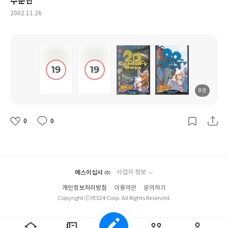
주문한
작
2002.11.26
성
일
8권
도
도
도
도
서
서
서
서
명
명
명
명
0
0
좋
댓
작
아
글
성
요
일
예스이십사 ㈜
사업자 정보
개인정보처리방침
이용약관
문의하기
Copyright ⓒYES24 Corp. All Rights Reserved.