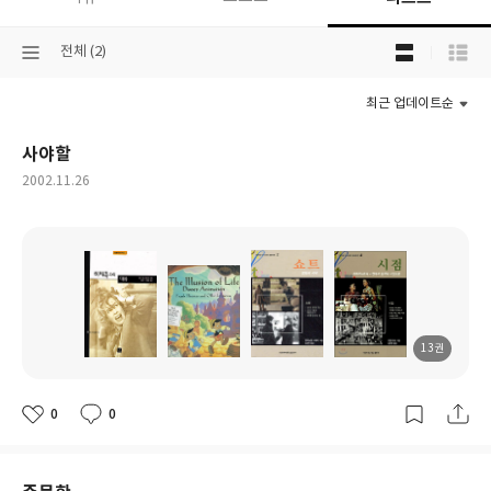
목
선
전체 (2)
록
택
보
된
기
최근 업데이트순
분
선
류
택
사야할
작
2002.11.26
성
일
13권
도
도
도
도
서
서
서
서
명
명
명
명
0
0
좋
댓
작
아
글
성
요
일