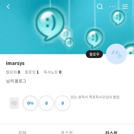
저
장
팔로우
나
의
imarsys
님
대
사
0
1
0
의
팔로워
팔로잉
독서노트
표
락
사
사
배
님의 블로그
진
경
락
읽는 중
독서 목표
독서모임
내 별점
0%
0
0
리스트
리뷰
포스트