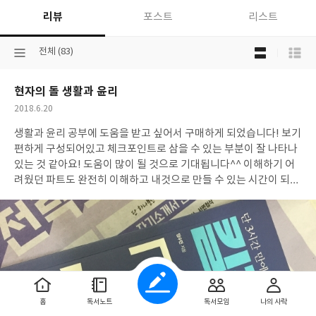
리뷰
포스트
리스트
목
선
전체 (83)
록
택
보
된
기
현자의 돌 생활과 윤리
분
선
류
택
작
2018.6.20
성
생활과 윤리 공부에 도움을 받고 싶어서 구매하게 되었습니다! 보기
일
편하게 구성되어있고 체크포인트로 삼을 수 있는 부분이 잘 나타나
있는 것 같아요! 도움이 많이 될 것으로 기대됩니다^^ 이해하기 어
려웠던 파트도 완전히 이해하고 내것으로 만들 수 있는 시간이 되었
으면 좋겠네요! 기존 수능특강 문제를 변형해서 비슷한 유형을 한
번 더 확인할 수 있다는 점으로 제 현재 실력을 평가해볼 수 있는 척
도로 삼을 수 있겠다는 생각이 드네요!
홈
독서노트
독서모임
나의 사락