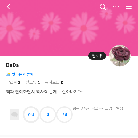
저
장
팔로우
나
의
DaDa
님
대
사
의
빛나는 리뷰어
표
락
사
사
배
3
1
0
팔로워
팔로잉
독서노트
진
경
락
책과 연애하면서 역사적 존재로 살아나기*~
읽는 중
독서 목표
독서모임
내 별점
0%
0
78