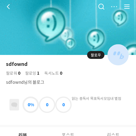
저
장
팔로우
나
의
sdfownd
님
대
사
0
1
0
의
팔로워
팔로잉
독서노트
표
락
사
사
배
sdfownd님의 블로그
진
경
락
읽는 중
독서 목표
독서모임
내 별점
0%
0
0
리뷰
포스트
리스트