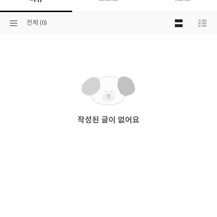
목
선
전체 (0)
록
택
보
된
기
분
선
류
택
작성된 글이 없어요