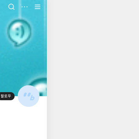
저
장
팔로우
대
표
사
진