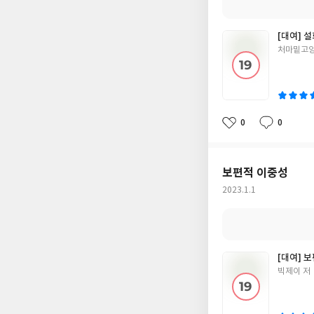
[대여] 설
글
처마밑고양
쓴
이
0
0
좋
댓
작
아
글
성
요
일
보편적 이중성
작
2023.1.1
성
일
[대여] 
글
빅제이 저
쓴
이