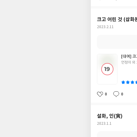
아
글
성
요
일
크고 어린 것 (삽화
작
2023.2.11
성
일
[대여] 크
글
언정이 외 
쓴
이
0
0
좋
댓
작
아
글
성
요
일
설화, 인(寅)
작
2023.1.1
성
일