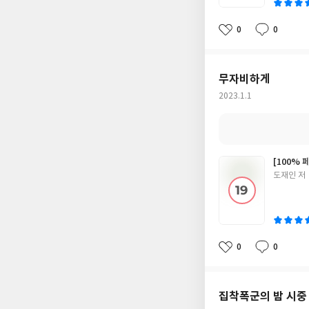
0
0
좋
댓
작
아
글
성
요
일
무자비하게
작
2023.1.1
성
일
[100%
글
도재인 저
쓴
이
0
0
좋
댓
작
아
글
성
요
일
집착폭군의 밤 시중