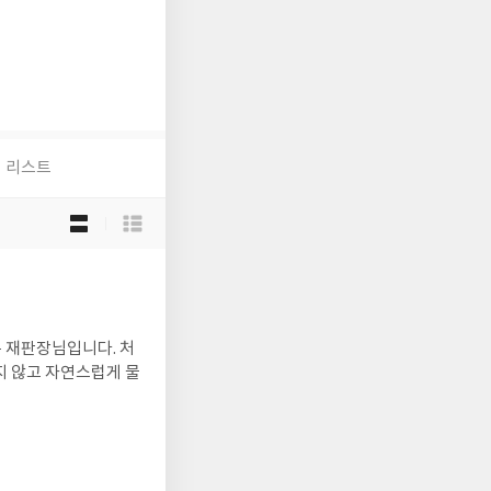
리스트
목
록
보
기
선
택