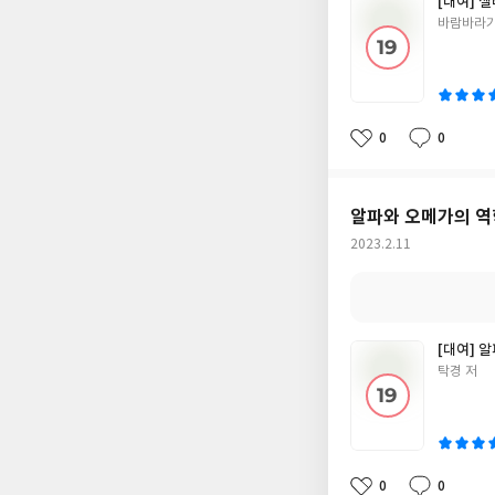
[대여] 
글
바람바라기
쓴
이
0
0
좋
댓
작
아
글
성
요
일
알파와 오메가의 역
작
2023.2.11
성
일
[대여] 
글
탁경 저
쓴
이
0
0
좋
댓
작