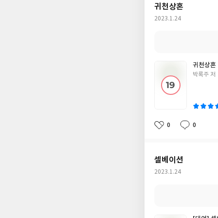
귀천상혼
작
2023.1.24
성
일
귀천상혼 
글
박록주 저
쓴
이
0
0
좋
댓
작
아
글
성
요
일
셀베이션
작
2023.1.24
성
일