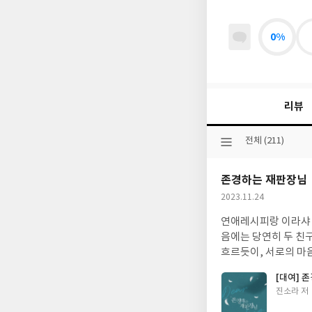
0%
리뷰
선
전체 (211)
택
된
존경하는 재판장님
분
류
작
2023.11.24
성
연애레시피랑 이라샤 썼던 그 진소라 작가님
일
음에는 당연히 두 친구가 남자 여자 주인
[대여] 
글
진소라 저
쓴