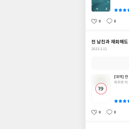
이
0
0
좋
댓
작
아
글
성
요
일
전 남친과 재회해도
작
2023.2.11
성
일
[대여] 
글
희우연 저
쓴
이
0
0
좋
댓
작
아
글
성
요
일