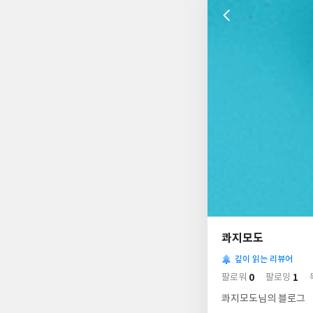
나
의
콰지모도
님
사
의
깊이 읽는 리뷰어
락
사
배
0
1
팔로워
팔로잉
경
락
콰지모도님의 블로그