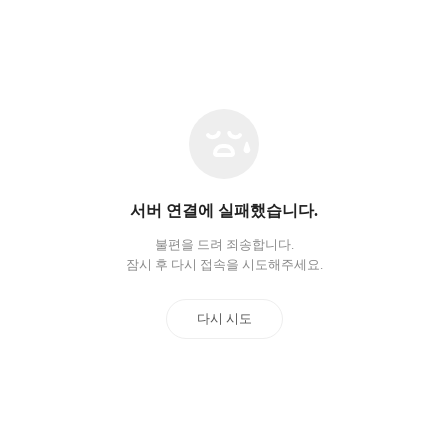
네
트
워
크
오
서버 연결에 실패했습니다.
류
불편을 드려 죄송합니다.
잠시 후 다시 접속을 시도해주세요.
다시 시도