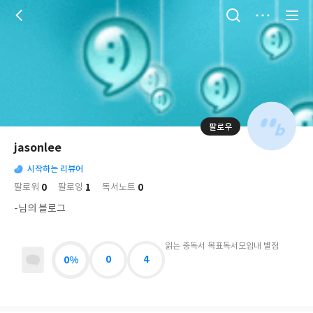
저
장
팔로우
나
의
jasonlee
님
대
사
의
시작하는 리뷰어
표
락
사
사
배
0
1
0
팔로워
팔로잉
독서노트
진
경
락
-님의 블로그
읽는 중
독서 목표
독서모임
내 별점
0%
0
4