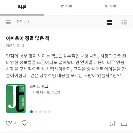
리뷰
포스트
리스트
목
선
전체 (4)
록
택
보
된
기
아쉬움이 정말 많은 책
분
선
류
택
작
2024.10.15
성
단점이 너무 많이 보이는 책... 1. 상투적인 내용 사업, 시장과 관련된
일
다양한 정보들을 조금이라도 접해봤다면 얻어갈 내용이 너무 없음
시장을 구체적으로 잘 선택해야한다, 고객을 중심으로 아이템을 만
들어야한다... 같은 상투적인 내용을 모르는 사람이 있을까? 만약 이
러한 정보를 모르는 사람이 책을 본다면, 얻어갈 것이 많긴함 2. 애
조인트 사고
매한 예시 본인이 주장하는 바를 독자에게 잘 설득하기 위해서 예시
글
고지마 미키토 외 1명
를 잘 들어야한다고 생각하는데, 이 예시들이 쉽게 다가오지는 않았
쓴
음 예전에 나온 책을 리메이크해서 그런지, 예시들이 좀 매우 아쉬
이
웠음 (ex. dvd 판매, ...)
0
0
좋
댓
작
아
글
성