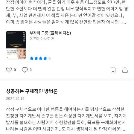
장점 이야기 형식이라, 글을 읽기 매우 쉬움 어느정도로 쉽냐면, 왠
일
만한 소설보다 더 빨리 읽힘 단점 너무 형식적이고 뻔한 이야기임 경
제, 부, 사업 관련해서 이 책을 처음 본다면 얻어갈 것이 있겠으나,
이미 좀 읽어본 사람들은 얻어갈 게 없음 왠만한 입문자 아니면... 딱
히 추천하지 않음 그래도 글이 워낙 쉬워서, 청소년 or 책과 안친숙
부자의 그릇 (블랙 에디션)
한 성인한테는 괜찮을듯
글
이즈미 마사토 저
쓴
이
0
0
좋
댓
작
아
글
성
요
일
성공하는 구체적인 방법론
작
2024.10.15
성
장점 구체적으로 어떠한 행동을 해야하는지를 명시적으로 작성한
일
진정한 자기계발서 뜬구름 잡는 이상한 자기계발서를 보고, 자기계
발서를 혐오하는 사람에게 추천할만함 특히, 목표를 구체화하면서
나라는 사람은 어떤 사람인지...도 다시 생각하게 됨 단점 아쉬운 점