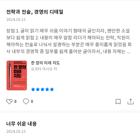
요
일
전략과 전술, 경영의 디테일
작
2024.10.15
성
장점 1. 글이 읽기 매우 쉬움 이야기 형태의 글인지라, 왠만한 소설
일
보다 쉽게 읽힘 2. 내용이 매우 알참 리더가 해야되는 전략, 직원이
해야하는 전술로 나눠서 설명하는 부분은 매우 흥미롭게 읽었음 회
사 내부의 경영학 중 일부를 쉽게 풀어쓴 글이라서, 내용 자체는 매
우 유익함 또한 각 전략, 전술을 어떻게 적용할 지를 설명해주어 이
한 장의 미래 지도
해가 잘됨 단점 1. 현실성 신뢰할 수 있는 직원을 구하는 것이 매우
글
요코타 이사오 저
어려운 상황에서, 전략과 전술을 실제로 나누는 것이 현실적인가?
쓴
에 대해 의문이 있음
이
0
0
좋
댓
작
아
글
성
요
일
너무 쉬운 내용
작
2024.10.15
성