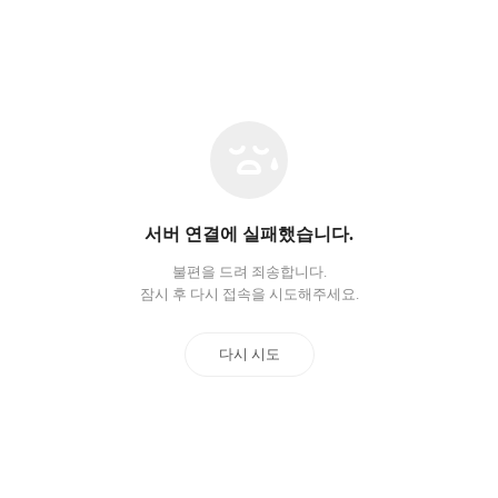
네
트
워
크
오
서버 연결에 실패했습니다.
류
불편을 드려 죄송합니다.
잠시 후 다시 접속을 시도해주세요.
다시 시도