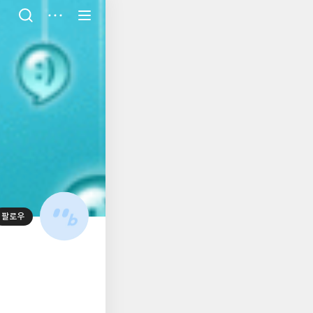
저
장
팔로우
대
표
사
진