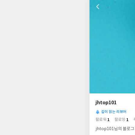
나
의
jhtop101
님
사
의
깊이 읽는 리뷰어
락
사
배
1
1
팔로워
팔로잉
경
락
jhtop101님의 블로그