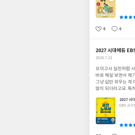
받을 수 있을 거예요.
쓴
이
0
0
좋
댓
작
아
글
성
요
일
2027 시대에듀 E
작
2026.7.23
성
모의고사 실전처럼 시
일
바로 해설 보면서 제
그냥 답만 외우는 게
많이 되더라고요. 특
속도도 붙더라고요. 
2027 
을 아낄 수 있었어요.
글
EBS 교수
쓴
이