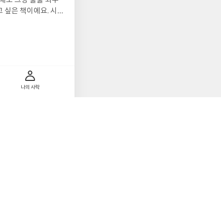
때도 그냥 줄줄 외우
 싶은 책이에요. 시험
나의 사락
을 다시 한번 되짚어
 나왔던 문제들을 바탕
 해보니 실전 감각을
론이랑 문제까지 다 볼
부할 수 있었던 것 같아