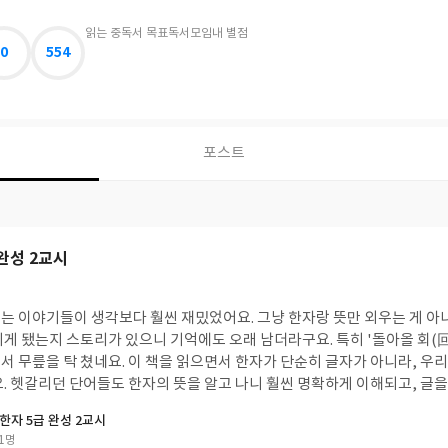
읽는 중
독서 목표
독서모임
내 별점
0
554
포스트
완성 2교시
는 이야기들이 생각보다 훨씬 재밌었어요. 그냥 한자랑 뜻만 외우는 게 아니
게 됐는지 스토리가 있으니 기억에도 오래 남더라구요. 특히 '돌아올 회(回
서 무릎을 탁 쳤네요. 이 책을 읽으면서 한자가 단순히 글자가 아니라, 우
. 헷갈리던 단어들도 한자의 뜻을 알고 나니 훨씬 명확하게 이해되고, 글을
 것 같았어요. 어휘력도 같이 늘어나는 느낌이 들더라구요. 한자를 지루하고
한자 5급 완성 2교시
편하게 접근하기 좋을 것 같아요. 한자에 대한 부담감이 줄어들고 흥미를 붙
1명