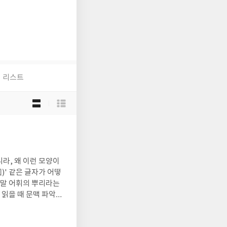
리스트
목
록
보
기
선
택
라, 왜 이런 모양이
)' 같은 글자가 어떻
리말 어휘의 뿌리라는
 읽을 때 문맥 파악하
 어렵다고 생각하는 분
이는 데 도움을 많이