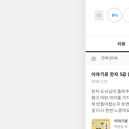
0%
리뷰
선
전체 (554)
택
된
이야기로 한자 5급 
분
류
작
2026.7.23
성
한자 도사님이 들려주
일
됐고 어떤 의미를 가지
게 만들어졌는지 보면
걸 다시 한번 느꼈어요
는 데도 도움이 되는
이야기로 
들도 이야기 읽듯이 
글
박원길 외 