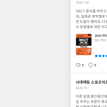
작
2026.7.16
성
SKCT 준비를 하려고
일
데, 실제로 영역별로
큰 도움이 됐어요. 
서 유형별로 어떤 식으
이 될 것 같아서 만
2026 
간 관리 연습도 하고
글
SDC 편저
얻을 수 있을 것 같아요
쓴
이
0
0
좋
댓
작
아
글
성
요
일
시대에듀 스포츠지도
작
2026.7.9
성
이론 설명 중간중간에
일
금 외우는 부분이 중요