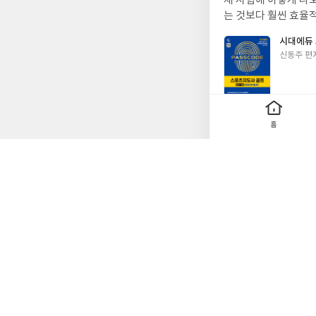
제 시험에 이렇게 나오
는 것보다 훨씬 효율
준비 시간을 확 줄여줄
시대에듀 
글
신동주 편
쓴
이
홈
0
0
좋
댓
작
아
글
성
요
일
2027 시대에듀 
작
2026.7.9
성
이 책은 해설이 정말
일
볼 수 있더라고요. 
으로 만들어서 그런지
키우는 데 많은 도움이
수 있어서 공부 계획 
2027 
요.
글
이남숙 저