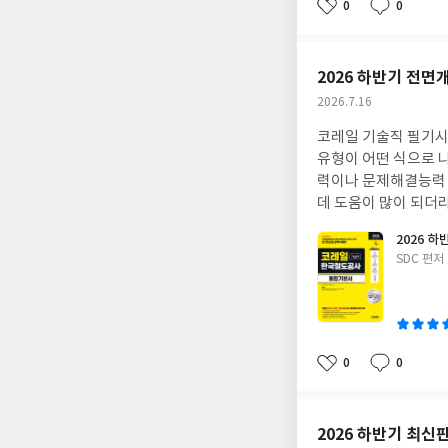
0
0
좋
댓
작
아
글
성
요
일
2026 하반기 전면
작
2026.7.16
성
코레일 기술직 필기시
일
유형이 어떤 식으로 
력이나 문제해결능력 
데 도움이 많이 되더라
러 권 보지 않고 이 
2026 
글
SDC 편저
쓴
이
0
0
좋
댓
작
아
글
성
요
일
2026 하반기 최신