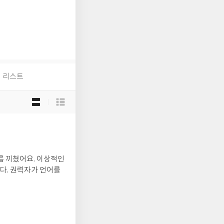
리스트
목
록
보
기
선
택
름 끼쳤어요. 이상적인
다. 권력자가 언어를