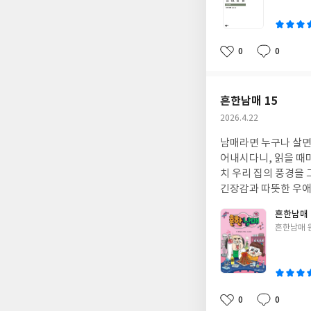
이
0
0
좋
댓
작
아
글
성
요
일
흔한남매 15
작
2026.4.22
성
남매라면 누구나 살면
일
어내시다니, 읽을 때
치 우리 집의 풍경을
긴장감과 따뜻한 우애
니다. 특히 '솔로라서
흔한남매 
누구나 한 번쯤은 생
글
흔한남매 
방에 날아가는 기분이
쓴
에도 그 장면이 자꾸
이
을 덮을 때까지 읽는
0
0
좋
댓
작