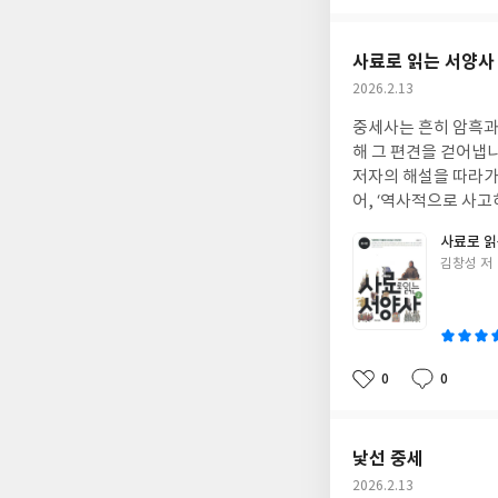
아
글
성
요
일
사료로 읽는 서양사 
작
2026.2.13
성
중세사는 흔히 암흑과 
일
해 그 편견을 걷어냅니
저자의 해설을 따라가
어, ‘역사적으로 사고
사료로 읽
글
김창성 저
쓴
이
0
0
좋
댓
작
아
글
성
요
일
낯선 중세
작
2026.2.13