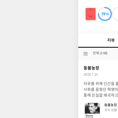
75%
심
장
보
다
단
리뷰
단
한
토
선
전체 (148)
마
택
토
된
한
동물농장
분
알
류
작
2026.7.25
성
자유를 위해 인간을 
일
사회를 꿈꿨던 혁명이
통해 진실을 왜곡하고
동물농장
글
조지 오웰
쓴