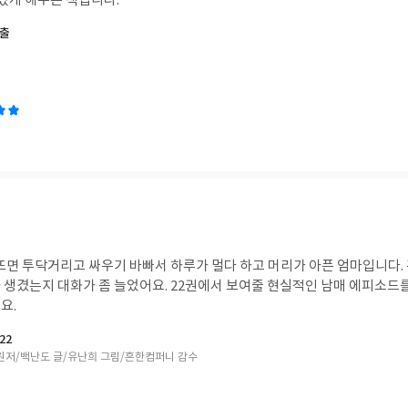
 있게 해주는 책입니다.
연출
 뜨면 투닥거리고 싸우기 바빠서 하루가 멀다 하고 머리가 아픈 엄마입니다.
 생겼는지 대화가 좀 늘었어요. 22권에서 보여줄 현실적인 남매 에피소드를
요.
22
원저/백난도 글/유난희 그림/흔한컴퍼니 감수