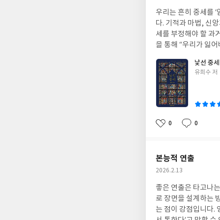
성
우리는 흔히 중세를 ‘
일
다. 기적과 마법, 신
세를 부정해야 할 과
을 통해 “우리가 잃어
낯선 중세
글
유희수 저
쓴
이
0
0
좋
댓
작
아
글
성
요
일
본능적 연출
작
2026.2.13
성
좋은 연출은 타고나는 
일
로 장면을 설계하는 
는 점이 강점입니다. 