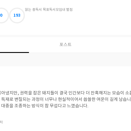
읽는 중
독서 목표
독서모임
내 별점
0
193
포스트
몰아냈지만, 권력을 잡은 돼지들이 결국 인간보다 더 잔혹해지는 모습이 소
 독재로 변질되는 과정이 너무나 현실적이어서 씁쓸한 여운이 길게 남습니
 대중을 조종하는 방식이 참 무섭다고 느꼈습니다.
 저