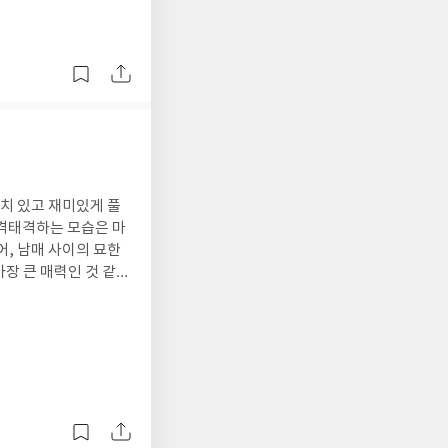
치 있고 재미있게 풀
티격태격하는 모습은 마
어, 남매 사이의 묘한
장 큰 매력인 것 같습
 참을 수가 없었습니다.
 일상의 스트레스가 한
넘쳐서 책을 덮은 뒤
는 순간부터 마지막 장