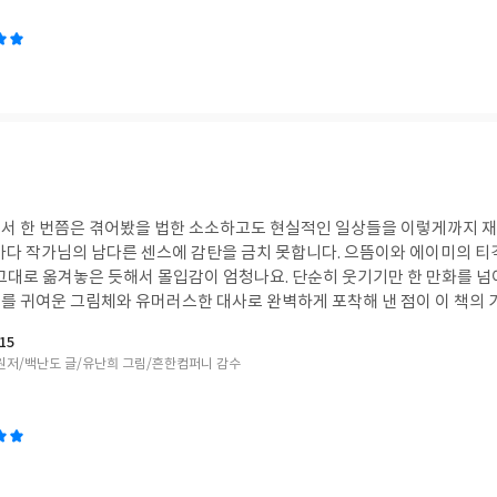
서 한 번쯤은 겪어봤을 법한 소소하고도 현실적인 일상들을 이렇게까지 재
마다 작가님의 남다른 센스에 감탄을 금치 못합니다. 으뜸이와 에이미의 
 그대로 옮겨놓은 듯해서 몰입감이 엄청나요. 단순히 웃기기만 한 만화를 넘
를 귀여운 그림체와 유머러스한 대사로 완벽하게 포착해 낸 점이 이 책의 가
 좋은 점' 에피소드는 읽는 내내 폭풍 공감이 되어 혼자 킥킥거리며 웃음을
15
각해 봤을 법한 솔직하고 엉뚱한 상상을 코믹하게 시각화해주니, 읽는 동안
원저/백난도 글/유난희 그림/흔한컴퍼니 감수
었습니다. 단순히 글로만 읽는 것이 아니라, 만화 컷 하나하나가 생동감이 
만 머릿속에 맴돌 정도예요. 이 책은 단순히 재미있는 만화책을 넘어, 펼치
 내내 행복하고 유쾌한 기운을 가득 채워주는 마법 같은 책입니다.