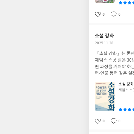
0
0
좋
댓
작
아
글
성
요
일
소설 강화
작
2025.11.28
성
『소설 강화』는 콘텐
일
제임스 스콧 벨은 30
떤 과정을 거쳐야 하
력·인물 동력 같은 실
만큼 조언이 직설적이
소설 강화
하는 작법서다.
글
제임스 스콧
쓴
이
0
0
좋
댓
작
아
글
성
요
일