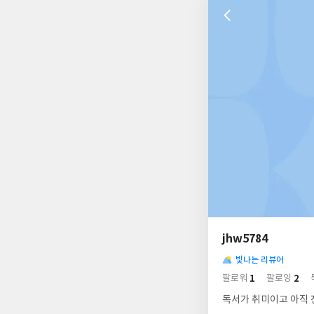
나
의
jhw5784
님
사
의
빛나는 리뷰어
락
사
배
1
2
팔로워
팔로잉
경
락
독서가 취미이고 아직 