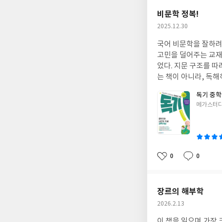
비문학 정복!
작
2025.12.30
성
국어 비문학을 잘하려면
일
고민을 덜어주는 교재
었다. 지문 구조를 따
는 책이 아니라, 독
독기 중학
글
메가스터디
쓴
이
0
0
좋
댓
작
아
글
성
요
일
장르의 해부학
작
2026.2.13
성
이 책을 읽으며 가장 
일