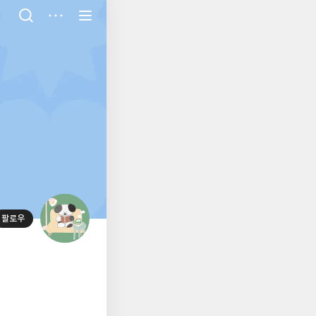
저
장
팔로우
대
표
사
진