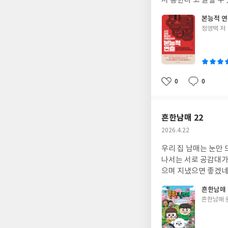
서 통한다’고 말할 수
본능적 
글
정영택 저
쓴
이
0
0
좋
댓
작
아
글
성
요
일
흔한남매 22
작
2026.4.22
성
우리 집 남매는 눈만
일
나서는 서로 공감대가
으며 지냈으면 좋겠네
흔한남매 
글
흔한남매 
쓴
이