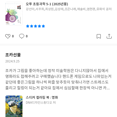
오투 초등과학 5-1 (2025년용)
글
강선아,서주희,최상원,김성태,조은나래,채솔비,염현경,유화석 공저
쓴
이
0
0
좋
댓
작
아
글
성
요
일
조카선물
작
2024.9.25
성
조카가 그림을 좋아하는데 정작 미술학원은 다니지않아서 집에서
일
명화라도 접해주려고 구매했습니다 핸드폰 게임으로도 나와있는거
같던데 좋은그림을 하나씩 퍼즐 맞추듯이 맞춰나가면 스트레스도
풀리고 힐링이 되는거 같아요 집에서 심심할때 한장씩 아니면 카페
같은데가서도 한장씩 해보면 심심하지않게 즐거운 시간을 보낼수
스티커 컬러링 북 : 명화
있을거같아서 구매했습니다
글
DNA디자인스튜디오 저
쓴
이