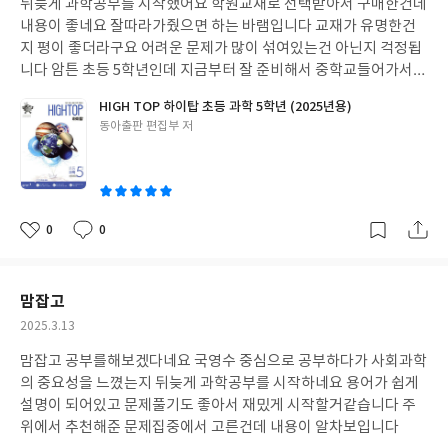
뒤늦게 과학공부를 시작했어요 학원교재로 선택받아서 구매한건데
일
내용이 좋네요 잘따라가줬으면 하는 바램입니다 교재가 유명한건
지 평이 좋더라구요 어려운 문제가 많이 섞여있는건 아닌지 걱정됩
니다 암튼 초등 5학년인데 지금부터 잘 준비해서 중학교들어가서도
열심히 해줬으면 좋겠습니다
HIGH TOP 하이탑 초등 과학 5학년 (2025년용)
글
동아출판 편집부 저
쓴
이
0
0
좋
댓
작
아
글
성
요
일
맘잡고
작
2025.3.13
성
맘잡고 공부를해보겠다네요 국영수 중심으로 공부하다가 사회과학
일
의 중요성을 느꼈는지 뒤늦게 과학공부를 시작하네요 용어가 쉽게
설명이 되어있고 문제풀기도 좋아서 재밌게 시작할거같습니다 주
위에서 추천해준 문제집중에서 고른건데 내용이 알차보입니다