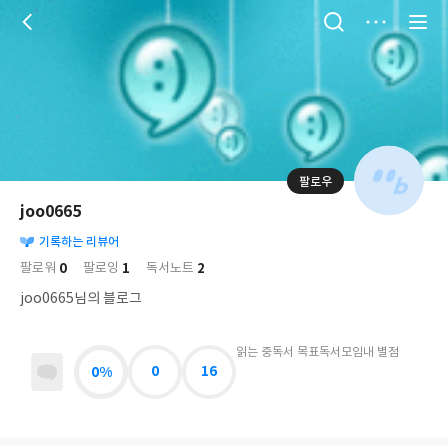
저
장
팔로우
나
의
joo0665
님
대
사
의
기록하는 리뷰어
표
락
사
사
배
0
1
2
팔로워
팔로잉
독서노트
진
경
락
joo0665님의 블로그
읽는 중
독서 목표
독서모임
내 별점
0%
0
16