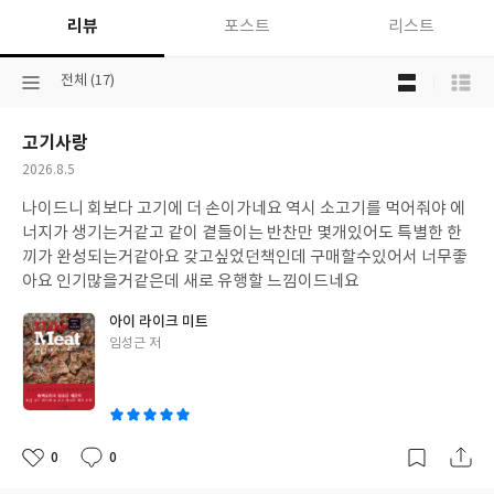
리뷰
포스트
리스트
목
선
전체 (17)
록
택
보
된
기
고기사랑
분
선
류
택
작
2026.8.5
성
나이드니 회보다 고기에 더 손이가네요 역시 소고기를 먹어줘야 에
일
너지가 생기는거같고 같이 곁들이는 반찬만 몇개있어도 특별한 한
끼가 완성되는거같아요 갖고싶었던책인데 구매할수있어서 너무좋
아요 인기많을거같은데 새로 유행할 느낌이드네요
아이 라이크 미트
글
임성근 저
쓴
이
0
0
좋
댓
작
아
글
성