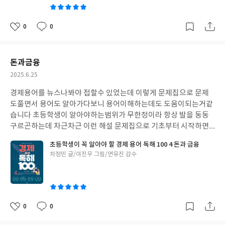
0
0
좋
댓
작
아
글
성
요
일
돈과금융
작
2025.6.25
성
경제용어를 뉴스나봐야 접할수 있었는데 이렇게 문제집으로 문제
일
도풀면서 용어도 알아가다보니 용어이해하는데도 도움이되는거같
습니다 초등학생이 알아야하는범위가 무한정이라 항상 발을 동동
구르곤하는데 차근차근 이런 해설 문제집으로 기초부터 시작하면
좋겠다는생각이드네요
초등학생이 꼭 알아야 할 경제 용어 독해 100 4 돈과 금융
글
차정민 글/이진우 그림/연유진 감수
쓴
이
0
0
좋
댓
작
아
글
성