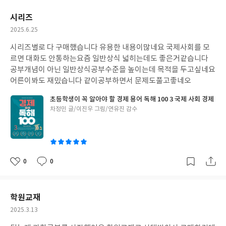
요
일
시리즈
작
2025.6.25
성
시리즈별로 다 구매했습니다 유용한 내용이많네요 국제사회를 모
일
르면 대화도 안통하는요즘 일반상식 넓히는데도 좋은거같습니다
공부개념이 아닌 일반상식공부수준을 높이는데 목적을 두고싶네요
어른이봐도 재밌습니다 같이공부하면서 문제도풀고좋네오
초등학생이 꼭 알아야 할 경제 용어 독해 100 3 국제 사회 경제
글
차정민 글/이진우 그림/연유진 감수
쓴
이
0
0
좋
댓
작
아
글
성
요
일
학원교재
작
2025.3.13
성