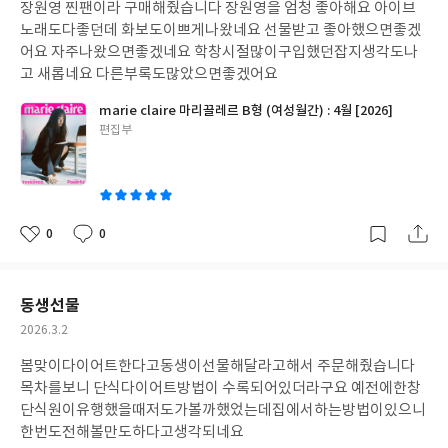
장원영 찐팬이라 구매해줬습니다 장원영을 엄청 좋아해요 아이브
일
노래도다좋던데 화보도이쁘게나왔네요 선물받고 좋아했으면좋겠
어요 자주나왔으면좋겠네요 학창시절많이구입했던잡지생각도나
고 새롭네요 다른부록도많았으면좋겠어요
marie claire 마리끌레르 B형 (여성월간) : 4월 [2026]
글
편집부
쓴
이
0
0
좋
댓
작
아
글
성
요
일
동생선물
작
2026.3.2
성
봄맞이다이어트한다고동생이선물해달라고해서 주문해줬습니다
일
목차를보니 단식다이어트방법이 수록되어있더라구요 예전에한창
단식원이유행했을때저도가볼까했었는데집에서하는방법이있으니
한번도전해볼만도하다고생각되네요