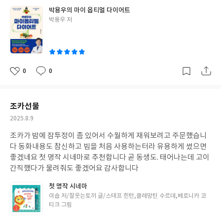
박용우의 마이 옵티멀 다이어트
글
박용우 저
쓴
이
0
0
좋
댓
작
아
글
성
요
일
조카선물
작
2025.8.9
성
조카가 밤에 잠투정이 좀 있어서 수월하게 재워보려고 주문했습니
일
다 동화내용도 참신하고 빔을 처음 사용하는터라 유용하게 썼으면
좋겠네요 첫 명작 시네마로 추천합니다 곧 동생도. 태어나는데 고이
간직했다가 물려줘도 좋겠어요 감사합니다
첫 명작 시네마
글
이솝 저/잘웃는토끼 글/스테프 힌턴,클레망틴 수르데,베로니카 코
쓴
티크 그림
이