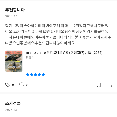
요
일
추천합니다
작
2026.4.6
성
잡지를많이좋아하는데이번에조키 이화보를찍었다고해서구매했
일
어요 조카가많이좋아했으면좋겠네요항상책상위에엽서를붙여놓
고자는데이번에도예쁜화보가많이나와서또붙여놓을거같아요자주
나왔으면좋겠네요추천드립니다많이파세요
marie claire 마리끌레르 A형 (여성월간) : 4월 [2026]
글
편집부
쓴
이
0
0
좋
댓
작
아
글
성
요
일
조카선물
작
2026.4.6
성