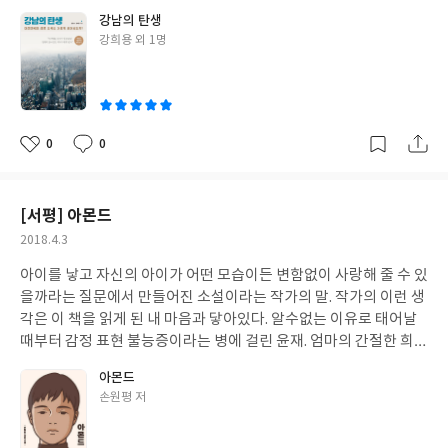
시에 어울리는 소비를 하지 못하는 이들은 여지없이 도시의 뒷골목
누구나 다 읽었으면 한다. 책제목에 성교육이라는 말보다 성에 대해
강남의 탄생
으로 쫓겨가야한다. 이 도시는 사람이 사는 곳인지, 돈이 휩쓸어 대
대화하는 법이라고 해야 더 어울릴듯하다. 강사를 하면서 책을 써내
글
강희용 외 1명
는 곳인지 늘 그렇게 낯설다.
그럼에도 서울의 중심 강남은 선망의 대
쓴
고, 자신의 아픔을 딛고 목소리를 내고 있는 손경이님께 꾸준한 응
상이다. 강남의 탄생이라니, 제목만으로도 호기심을 불러일으킨다.
이
원을 보내고 싶다.
이 책은
이런 호기심을 흡족하게 채워준다. 강남의 역사는 서울의 역
사고 우리 현대사의 모든 이야기가 담겨있다. 차가운 도시라고 느껴
지기만 했던 서울이 개발초기에 여느 시골과 다름없었다는 얘기는
0
0
좋
댓
작
다정하게 다가온다. 개발이라는 명목으로 무자비하게 서울을 파헤
아
글
성
친 이야기는 마음아프다. 강남개발과 함께한 많은 재벌들의 흥망성
요
일
쇠는 지나간 뉴스와 정치사건들을 기억나게 한다. 정치와 도시와 자
[서평] 아몬드
본의 흐름이 강남의 역사와 함께 그렇게 이야기되는 책이다.
재밌다.
작
2018.4.3
책을 읽으며 서울을 한번쯤 걸어보고 싶다는 생각이 들었다. 몰라서
성
보이지 않았던 것들이 다시 보일것 같다. 강남을 강남으로 만든 역사
아이를 낳고 자신의 아이가 어떤 모습이든 변함없이 사랑해 줄 수 있
일
와 욕망은 어떻게 기록되고 앞으로 어떻게 달라질 것인지 계속 지켜
을까라는 질문에서 만들어진 소설이라는 작가의 말. 작가의 이런 생
보게 될것같다.
각은 이 책을 읽게 된 내 마음과 닿아있다. 알수없는 이유로 태어날
때부터 감정 표현 불능증이라는 병에 걸린 윤재. 엄마의 간절한 희망
이 듬뿍 담겼을 아몬드를 매일같이 먹어야했던 윤재. 엄마와 할머니
아몬드
를 잃고 혼자된 윤재가 곤이를 만나 성장하는 이야기다. 윤재의 엄마
글
손원평 저
가 안쓰럽다. 감정 표현 불능증이라는 병을 가지고 태어난 윤재가 싫
쓴
든 좋든, 엄마라는 존재는 아이가 어떤 모습이든 받아들일 수밖에
이