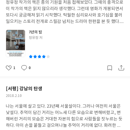
있다. 성교육을 넘어 젠더교육으로도 확장이 필요하다. 젠더란 생물
정유정 작가의 책은 종의 기원을 처음 접해보았다. 그때의 충격으로
일
학적 성이 아니라 사회적 문화적으로 만들어지는 성을 말한다. 기존
이 작가의 책은 읽지 않으리라 생각했다.
그런데 영화가 개봉되면서
문화의 성고정관념을 굳이 따를 필요가 없이 자신의 개성을 표현할
또다시 궁금해져 읽기 시작했다. 탁월한 심리묘사와 호기심을 불러
줄 알아야 한다. 젠더교육을 하기 이전에 기성세대인 우리부터 젠더
일으키는 스토리 전개로 스릴감 넘치는 드라마 한편을 본 듯 했다.
에 대해 편견을 깨고 또 깨야한다. 정말 무의식적으로 아이에게 툭
신문 사회면에서 사건사고로 이야기되는 단순한 문장뒤에는 어떤
7년의 밤
던진 말이 편견 가득한 말이라는 사실을 강의나 책을 통해 알게되었
진실이 숨어 있는지 대중은 알 수 없고, 사실 관심을 가지지도 않는
글
정유정 저
을땐 그저 부끄러울 뿐이었다. 아들을 키워보니 딸을 키워보니 그렇
다. 작가는 늘 그 뒷이야기가 궁금하고 그런 이야기를 소설로 풀어내
쓴
더라가 아니라, 저 아이는 이렇고 이 아이는 이렇게 개성이 다르구
고 싶은 듯 하다. 종의 기원을 읽으며 지나친 폭력과 잔인성에 놀라
이
나라고 인지하는 연습을 오늘부터 바로 시작해야겠다. 성에는 긍정
작가의 의도가 파악되지 않았다면, 이번엔 작가가 책을 쓴 의도가
적인 측면과 부정적인 측면이 있으므로, 균형 잡힌 시각을 가질 수
충분히 느껴졌다.
7년의 밤이란 제목 참 잘지었다. 스토리를 딱 녹여
있도록 교육이 필요하다. 남자에게는 있고 여자에게는 없는 것을 알
낸 제목. 각자 인생에서 꼭 지켜내고픈 무엇하나는 갖고 산다. 우연
1
0
좋
댓
작
려주는 성교육이 아니라 모두에게 있는 것을 알려주는 성평등 교육
이든 불행이든, 타의든 자의든, 그 소중한 것이 사라져 버렸을 때 생
아
글
성
도 필요하다. 성교육은 부모에게서 시작된다고 했는데, 사실 우리
의 시간은 멈춰버리나보다. 그래서 소설 속 주인공들은 범죄에 휩쓸
요
일
부모부터 다시 성교육을 받아야한다. 모르는 것이 너무 많고 잘못알
려 가버리지만, 진짜 우리가 사는 세상에선 그럼에도 불구하고 선의
[서평] 강남의 탄생
고 있는 것도 너무 많은 것 같다. 페미니즘이나 미투나 모두 여성의
를 지키며 사는 사람들이 많았으면 좋겠다.
작
2018.2.10
지위를 제대로 인정받기 위한 것이지만, 사실 생각해보면 사회의 약
성
자들이 목소리를 내는 방식이다. 성폭력도 강자가 약자를 해치는 방
나는 서울에 살고 있다. 23년째 서울살이다. 그러나 여전히 서울은
일
법중의 하나다. 약자를 보듬을 줄 알아야 진정 인간다운 사회가 아닐
낯설다. 추억이 담긴 거리는 어느새 다른 모습으로 변해버렸고, 변
까. 아이가 남자아이든 여자아이든 상관없이, 강자가 되어 약자를
해버린 거리의 모습은 거대한 자본의 힘으로 사람들을 짓누르는 듯
헤치지 않고 서로를 존중하며 살아가도록 키워야하는 것이 부모된
하다. 아이 손을 붙들고 걸으며
나눌 추억이 거리에 없다. 화려한 도
자의 숙제다. 그런 큰 맥락에서 이 책은 아이를 키우는 사람이라면