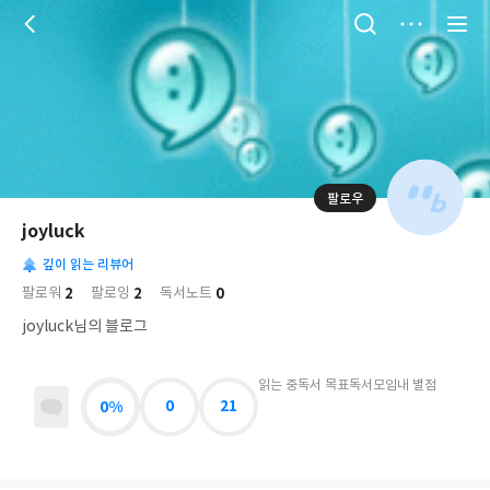
저
장
팔로우
나
의
joyluck
님
대
사
의
깊이 읽는 리뷰어
표
락
사
사
배
2
2
0
팔로워
팔로잉
독서노트
진
경
락
joyluck님의 블로그
읽는 중
독서 목표
독서모임
내 별점
0%
0
21