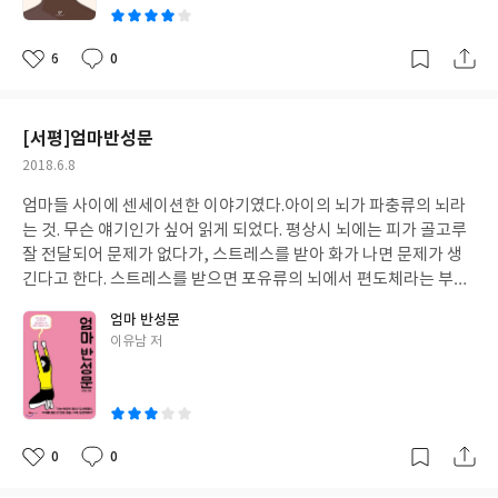
없다. 내가 낳은 자식이니까. 그러나 우리가 살아가는 사회속에서 그
아이가 어떻게 받아들여질까 전전긍긍하게 되면서부터 엄마는 아
이를 사랑이라는 이름으로 다그치게 되는 것 같다. p. 40엄마는 모
6
0
좋
댓
작
든 게 다 나를 위해서라고 했고 다른 말로는 그걸 '사랑'이라고 불렀
아
글
성
다. 하지만 내가 보기에 그건 엄마의 마음이 아프기 않도록 하려는
요
일
몸부림에 더 가까웠다. 엄마의 말대로라면 사랑이라는 건, 단지 눈
[서평]엄마반성문
물이 그렁그렁한 눈으로 나를 바라보면서 이럴 땐 이렇게 해야 한
작
2018.6.8
다, 저럴 땐 저렇게 해야 한다, 사사건건 잔소리를 늘어놓는 것에 불
성
과했다. 그런 게 사랑이라면 사랑 따위는 주지도 받지도 않는 편이
엄마들 사이에 센세이션한 이야기였다.아이의 뇌가 파충류의 뇌라
일
좋지 않을까. 물론 그 말을 입 밖에 내지는 않았다. 엄마의 행동 강령
는 것. 무슨 얘기인가 싶어 읽게 되었다. 평상시 뇌에는 피가 골고루
중 '너무 솔직하게 말하면 상대에게 상처를 준다.'라는 덕목을 입이
잘 전달되어 문제가 없다가, 스트레스를 받아 화가 나면 문제가 생
닳도록 외운 덕이다. 감정을 느끼지 못하는 윤재는 이성으로 모든 상
긴다고 한다. 스트레스를 받으면 포유류의 뇌에서 편도체라는 부분
황을 받아들인다. 어쩌면 무턱대고 감정에 휩싸이는 것보다 더 나을
이 자극되고 뇌신경 전달 물질인 코르티솔이 증가되는데 이 호르몬
엄마 반성문
지도 모를 일이다. 표지의 무덤덤한 아이의 표정을 보면 그냥 마음이
은 면역력을 저하시키고 심장 박동을 빠르게 한다. 화가 나서 심장
글
이유남 저
불편했다. 아이다운 표정이 없으니까. 윤재의 표정이 불편하게 느껴
박동이 빨라지면 심장을 관할하는 뇌인 파충류의 뇌가 활발하게 활
쓴
지는 이유가, 내 마음의 편견 때문인지, 누구에게나 똑같은 잣대를
동하게 된다. 아이들이 항상 스트레스를 받는 상황이 계속되면 파충
이
들이대기 좋아하는 이 사회에 저 아이가 살아가야 한다는 사실 때문
류의 뇌만 사용하게 되고, 영장류의 뇌인 전두엽적인 사고를 점점
인지 모르겠다. 책을 다 읽고나서 나서 표지를 다시 본다. 윤재의 표
더 못하게 된다는 설명이다. 내 아이가 문제가 아니라 성장기에 있는
정을 상상해본다. 당장 내 눈앞에선 여전히 불편하게 무표정이지만,
아이의 신체구조상 어른들이 받아들이지 못하는 행동을 할 수 밖에
0
0
좋
댓
작
그게 전부가 아니라는 것에 마음이 흡족해진다. 그렇게 윤재는 자라
없다. 아이에게 스트레스보다는 전두엽을 활성화시킬 수 있는 좋은
아
글
성
나고 있다. 자라나며 성장할 수 있다는 것이 아이의 가장 강력한 무