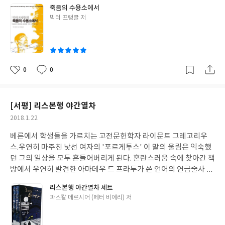
리고 비워져버린것 같은 내게 삶의 의미같은 거창한 것은 찾기 힘들
죽음의 수용소에서
었다. '정말 중요한 것은 우리가 삶으로부터 무엇을 기대하는가가
글
빅터 프랭클 저
아니라 삶이 우리로부터 무엇을 기대하는가 하는 것이라는 사실을.
쓴
삶의 의미에 대해 질문을 던지는 것을 중단하고, 대신 삶으로부터
이
질문을 받고 있는 우리 자신에 대해 매일 매시간마다 생각해야 할 필
요가 있었다. 그리고 그에 대한 대답은 말이나 명상이 아니라 올바른
행동과 올바른 태도에서 찾아야 했다. 인생이란 궁극적으로 이런 질
0
0
좋
댓
작
문에 대한 올바른 해답을 찾고, 개개인 앞에 놓여진 과제를 수행해
아
글
성
나가기 위한 책임을 떠맡는 것을 의미한다.' 우리는 삶의 의미를 성
요
일
립하고 자아실현을 성공적으로 해낸 삶이 성공한 인생이라, 그렇게
[서평] 리스본행 야간열차
살아야 한다고 언젠가부터 당연히 생각하고 있었던 것 같다. 나 또한
작
2018.1.22
이런 프레임에 갇혀, 지금의 생활이 무언가 잘못되었다고만 생각하
성
고 있었다. 책임이라는 단어만으로는 인생의 의미가 부족하다고 생
베른에서 학생들을 가르치는 고전문헌학자 라이문트 그레고리우
일
각했으나, 이제는 내게 주어진 책임을 성실히 수행해 나가고 있는
스.우연히 마주친 낯선 여자의 '포르게투스' 이 말의 울림은 익숙했
내 삶이 이 순간 이렇게 또 채워져가고 있다는 것으로도 충분하다는
던 그의 일상을 모두 흔들어버리게 된다. 혼란스러움 속에 찾아간 책
것을 깨달았다. '오늘날 정신건강 철학은 인간은 반드시 행복해야
방에서 우연히 발견한 아마데우 드 프라두가 쓴 언어의 연금술사 책
하며, 불행은 부적응의 징후라는 생각을 강조하고 있다.' 그랬다. 반
을 읽고, 마치 프라두를 새롭게 알아야 할 사명을 받은 듯 리스본으
리스본행 야간열차 세트
드시 행복하다고 성공하고 축복받은 삶은 아닐진데. 어쩌면 삶에 대
로 떠난다. 새벽기차, 내리는 눈, 모든 것을 두고, 낯섬을 향해 그냥
글
파스칼 메르시어 (페터 비에리) 저
해 그렇게 이분법적으로 생각하고 있었는지 모르겠다. 행복하지 않
그렇게 길을 떠나는 자.. 차가운 공기, 피곤함, 두려움, 떠오르는 태
쓴
다고, 불행하다고 실패한 건 아니라고. 불행하다고 주저앉을 것이
양과 함께 선명해질 모든 것들.그렇게 훌쩍 떠난다면, 돌아올 자리
이
아니라 품위있게 이겨내보자고 자신에게 기회를 줄 필요가 있는 것
는 없으리라. 돌아올 것을 약속하고 떠나는 이도 없으리라 나는 언제