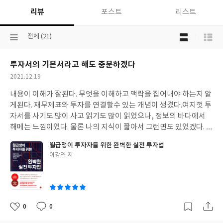
리뷰
포스트
리스트
목
선
전체 (21)
록
택
보
된
기
투자서의 기본서라고 해도 충분하겠다
분
선
류
택
작
2021.12.19
성
내용이 이해가 잘된다. 무엇을 이해하고 맥락을 집어내야 하는지 알
일
게된다. 재무제표와 투자를 연결할수 있는 개념이 생겼다.
여지껏 투
자서를 사기도 많이 사고 읽기도 많이 읽었으나, 정보의 바다에서
해메는 느낌이었다. 물론 나의 지식이 짧아서 그런면도 있었겠다. 포
카라님의 블로그를 잘 읽고 도움을 받는 나는 책출간 소식에 의리?
월급쟁이 투자자를 위한 완벽한 실전 투자법
로 산것도 있다. 제대로 이해하지못해 쌓여있는 각종 투자서를 두고
글
이강연 저
또 책을 사야하나 했던 것이다. 그러나 책을 읽으며 감탄했다. 어쩜
쓴
이리 친절하게 잘 설명해놓으셨을까.
투자지표와 재무상태표를 연
이
결해서 설명해주신다. 책을 읽으며 숫자와 개념간에 맥락이 생겼다.
재무상태표와 손익계산서와 현금흐름표 설명도 좋다. 기본개념과
무엇을 읽어내야하는지 이해가 쏙쏙된다. 그래서 어떻게 투자를 시
0
0
좋
댓
작
작해볼지도 친절히 쓰여있다.
시간적 여유가 없는 투자자라면, 넘쳐
아
글
성