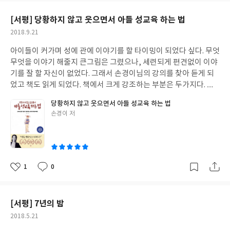
나는 정보가 이해되지 않는 투자자라면 꼭 읽어보자. 이 책을 읽고
요
일
충분히 이해가 되면 그 때 다른 투자서를 읽어보면 좋을 것 같다.
[서평] 당황하지 않고 웃으면서 아들 성교육 하는 법
작
2018.9.21
성
아이들이 커가며 성에 관에 이야기를 할 타이밍이 되었다 싶다. 무엇
일
무엇을 이야기 해줄지 큰그림은 그렸으나, 세련되게 편견없이 이야
기를 잘 할 자신이 없었다. 그래서 손경이님의 강의를 찾아 듣게 되
었고 책도 읽게 되었다. 책에서 크게 강조하는 부분은 두가지다. 자
신의 성에 대한 판단을 스스로 내리는 자기결정권과 상대방의 성에
당황하지 않고 웃으면서 아들 성교육 하는 법
대해 이해하는 젠더감수성을 키워가야 한다는 것이다. 곰곰히 생각
글
손경이 저
해보면 자기결정권과 젠더감수성은 성인이 되어 삶을 살아가는데
쓴
꼭 필요한 요소다. 성에 대한 부분만이 아니라 삶을 살아가는 기본적
이
인 태도를 제대로 가져야 한다는 의미다. 나의 마음을 잘 들여다볼줄
알고, 그것을 말로 표현해 낼줄 알고, 상대방의 이야기를 제대로 들
을줄 알고, 그렇게 서로 맞춰가야 하는 것이 성관계에서도 필요하고
1
0
좋
댓
작
인간관계에서도 필요한 것이다. 성교육의 출발점은 일상을 먼저 이
아
글
성
야기 나누는 것이라고 한다. 기본중에 기본이지만 사실 쉽지않다. 아
요
일
이와 눈높이를 맞추고 대화를 이끌어가는 것도 정말 많은 연습이 필
[서평] 7년의 밤
요하다. 성교육의 핵심은 성지식을 알려주는 것이 아니라 건전한 성
작
2018.5.21
습관과 건강한 인간관계를 갖도록 도와주고 훈련하는데 그 목적이
성