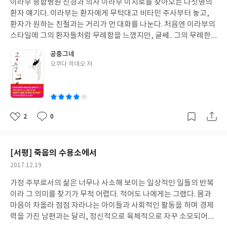
이라부 종합병원 신경과 의사 이라부 이치로를 찾아오는 다섯명의
일
다. p.131세 종류의 뇌는 발달 시기에 다소 차이가 있습니다. 파충류
이란 그런거라고 알려주듯 말이다. '나는 이런 생각이 든다. 어떤 사
환자 얘기다. 이라부는 환자에게 무턱대고 비타민 주사부터 놓고,
의 뇌는 엄마 배 속에서부터 생겨 완성됩니다. 포유류의 뇌는 초등학
람들은 자기가 태어날 곳이 아닌 데서 태어나기도 한다고. 그런 사람
환자가 원하는 친절과는 거리가 먼 대화를 나눈다. 처음엔 이라부의
교 4학년부터 고3까지, 특히 사춘기 때 폭발적으로 성장을 합니다.
들은 비록 우연에 의해 엉뚱한 환경에 던져지긴 하였지만 늘 어딘지
스타일에 그의 환자들처럼 무례함을 느꼈지만, 글쎄.. 그의 무례한
그래서 초등학교 4학년 때부터 아이들의 식욕이 왕성해지고 이성에
모를 고향에 대한 그리움을 가지고 산다.' 열심히 배우고 자라 내가
듯한 모습이 오히려 환자들이 마음을 내려놓고 열어놓는 계기가 되
관심이 많아지게 됩니다. 이 시기에는 감정의 뇌가 발달해 감정 기복
공중그네
원한다고 생각했던 것을 이루어냈는데, 막상 그것이 진정 내가 원하
어준다. 우리는 성인이 되어 무언가가 되기 위해, 이루기 위해 애쓰
도 심해지게 됩니다. 파충류의 뇌와 포유류의 뇌는 시간이 지나면 저
글
오쿠다 히데오 저
던 것과는 다르다는 것을 어느 순간 깨닫게 된다면 우리는 어떤 선택
며 그에 맞는 행동을 하려고 늘 애쓰며 산다. 그렇게 애쓰지 말라고,
쓴
절로 완성이 됩니다. 반면 영장류의 뇌는 다른 뇌에 비해 상당히 늦
을 해야할까. 아니라는 것을 알게되었음에도 선택한 길을 끝까지 가
그냥 즐기자고 그렇게 이라부는 천진난만한 모습으로 보여준다. 즐
이
게 완성됩니다. 학습과 인성에 매우 중요한 전두엽은 경험에 의해 완
는 것이 책임있는 성인인걸까.. 나만의 고향을 찾아 뒤늦게라도 떠나
겁고 재밌는 꽁트 다섯편을 본 느낌이랄까.. 맞다. 가볍게 살아간다
성이 되기 때문에 좋은 경험을 하면 '좋은 전두엽', 나쁜 경험을 하
는 것이 한 번 뿐인 내 인생을 의미있게 하는 것일까.. 작가도 이런 고
고 해서 인생의 의미가 더 옅어지는 것도 아니고, 무겁게 폼잡으며
면 '나쁜 전두엽'이 됩니다.
민에 닿아있어 고갱의 삶에 매력을 느낀 것이 아니었을까 생각해본
살아간다고 그 인생의 의미가 더 깊어지는 것도 아니다. 어렵게 생각
2
0
좋
댓
작
다.
하지 않아도 충분히 어려운게 인생이니까. 좀 가벼우면 어떠냐. 그래
아
글
성
도 우리 생엔 분명히 빛나는 시간들은 찾아온다. 지난달 읽었던 죽음
요
일
의 수용소도 그렇고, 공중그네도 그렇고. 읽고 나서 마음이 가벼워
[서평] 죽음의 수용소에서
져서 좋다.
작
2017.12.19
성
가정 주부로서의 삶은 너무나 사소해 보이는 일상적인 일들의 반복
일
이라 그 의미를 찾기가 무척 어렵다. 적어도 나에게는 그랬다. 몸과
마음이 차올라 점점 자라나는 아이들과 사회적인 활동을 하며 경제
력을 가진 남편과는 달리, 정신적으로 육체적으로 자꾸 소모되어버