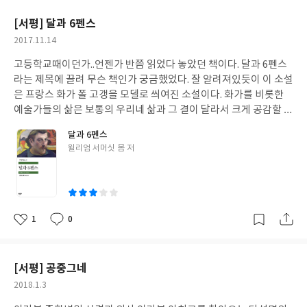
경험을 많이 하게 해주고, 부모는 곁에서 아이가 스스로 길을 찾아
요
일
기이자 축복인 것이다. 그렇게 우리도 모두 다른 모습으로 자라나 어
갈 수 있게 어떻게 코칭을 해주어야 좋을지 설명되어있다. 아이와 전
[서평] 달과 6펜스
른이 되니까 말이다.
쟁같은 시간을 보내고 있는 엄마들이 공감하고 위안받을 수 있는 책
작
2017.11.14
인듯. --------------------------------------------------------------
성
------------------------------ p.93이스라엘 교육과 우리나라 교육
고등학교때이던가..언젠가 반쯤 읽었다 놓았던 책이다. 달과 6펜스
일
의 아주 큰 차이점 중 하나가 '무엇에 중점을 두느냐'입니다. 이스라
라는 제목에 끌려 무슨 책인가 궁금했었다. 잘 알려져있듯이 이 소설
엘 사람들은 잘하는 것을 더 잘하게 하는 교육을 합니다. 이것을 '진
은 프랑스 화가 폴 고갱을 모델로 씌여진 소설이다. 화가를 비롯한
로 교육'이라 합니다. 반면 우리나라 많은 사람들은 못하는 것을 더
예술가들의 삶은 보통의 우리네 삶과 그 결이 달라서 크게 공감할 수
잘하게 만드는 데 많은 노력을 기울입니다. 이것을 '학습 교육'이라
없는 경우가 많다. 뭔가 호기심은 가지만, 영혼을 사로잡는 예술적
달과 6펜스
고 합니다. 잘하는 것에 초점을 맞추는 진로 교육보다 못하는 것에
영감같은 것은 범인(凡人)인 내가 경험할 수 없는 것이기 때문일거
글
윌리엄 서머싯 몸 저
초점을 맞추는 학습 교육에 더 많은 에너지를 쏟다 보면 나중에는 본
다. 그런데 뭘까.. 중년이 되어 다시 만난 스트릭랜드는 내가 고민하
쓴
인이 무엇을 잘하는지조차 잊어버리게 됩니다. p.115병아리가 껍데
고 있던 그 지점에 딱 서있다 자기의 길을 찾아 떠나버리는거다. 이
이
기를 쪼는 것을 '줄'이라고 하고, 어미 닭이 알을 쪼는 것을 '탁'이라
제는 뭔가 진정 내가 하고 싶은 걸 깨달아 훌훌 털고 길을 나서고 싶
고 합니다. 두 가지가 동시에 이루어져야 부화가 가능하다고 하여
어도, 지켜내야 할 것들이 많아져 버려 그냥 그 자리에 머물수 밖에
'줄탁동시'라는 말이 있습니다. '줄탁'의 행위는 대단히 미묘한 것이
없는 것이 중년의 삶 아닌가 말이다. 그런데 주인공은 이렇다 할 설
1
0
좋
댓
작
어서 '줄'과 '탁'이 조금이라도 어긋나면 생명은 부화되지 못합니다.
명도 없이 그 모든걸 팽개쳐버리고 자신이 원하는 삶을 찾아 맹렬히
아
글
성
우리 아이들도 부모 품 안에서 알과 같은 존재로 자라다가 그 품 안
떠나버린다. 그토록 이기적인 주인공을 이토록 응원하며 읽게 될 줄
요
일
에서 벗어나 더 크고 넓은 새로운 세상으로 나가기 위한 신호들을 보
은 몰랐다. 남에게 친절하지 않으면 어떤가. 자기가 바라는 일을 한
[서평] 공중그네
냅니다. 아이들이 하는 거친 말, 이해할 수 없는 행동은 알고 보면 부
다는 것, 자기가 좋아하는 조건에서 살아간다는 것이 중요한 것 아
작
2018.1.3
화의 마지막 단계인, 부리로 껍데기를 두드리는 신호라고 할 수 있
닌가 말이다. 현실에 없을 그런 무모함이 매력적이었다. 물론 주인공
성
습니다. 그 신호를 듣고 아이들이 필요로 하는 것을 도와줘야 합니
은 단죄를 받듯 병에 걸려 생을 비참하게 끝내고 만다. 무모함의 끝