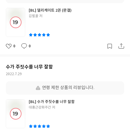
[BL] 델리케이트 2권 (완결)
글
김벌꿀 저
쓴
이
0
0
좋
댓
작
아
글
성
요
일
수가 주짓수를 너무 잘함
작
2022.7.29
성
일
연령 제한 상품의 리뷰입니다.
[BL] 수가 주짓수를 너무 잘함
글
대흉근강화주간 저
쓴
이