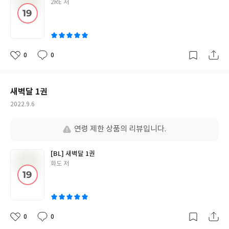
글
2RE 저
쓴
이
0
0
좋
댓
작
아
글
성
요
일
새벽달 1권
작
2022.9.6
성
일
연령 제한 상품의 리뷰입니다.
[BL] 새벽달 1권
글
화도 저
쓴
이
0
0
좋
댓
작
아
글
성