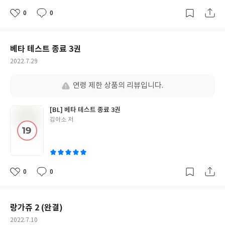
0
0
좋
댓
작
아
글
성
요
일
베타 테스트 종료 3권
작
2022.7.29
성
일
연령 제한 상품의 리뷰입니다.
[BL] 베타 테스트 종료 3권
글
김아소 저
쓴
이
0
0
좋
댓
작
아
글
성
요
일
랑가쥬 2 (완결)
작
2022.7.10