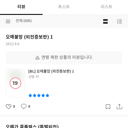
리뷰
포스트
리스트
목
선
전체 (605)
록
택
보
된
기
오매불망 (외전증보판) 1
분
선
류
택
작
2022.9.6
성
일
연령 제한 상품의 리뷰입니다.
[BL] 오매불망 (외전증보판) 1
글
선명 저
쓴
이
0
0
좋
댓
작
아
글
성
요
일
오메가 콤플렉스 (특별외전)