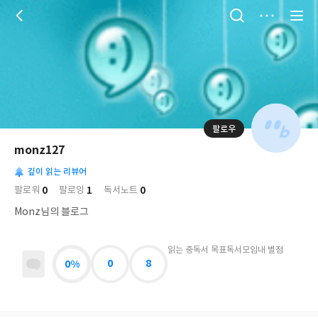
저
장
팔로우
나
의
monz127
님
대
사
의
깊이 읽는 리뷰어
표
락
사
사
배
0
1
0
팔로워
팔로잉
독서노트
진
경
락
Monz님의 블로그
읽는 중
독서 목표
독서모임
내 별점
0%
0
8