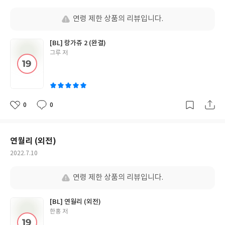
성
일
연령 제한 상품의 리뷰입니다.
[BL] 랑가쥬 2 (완결)
글
그루 저
쓴
이
0
0
좋
댓
작
아
글
성
요
일
연월리 (외전)
작
2022.7.10
성
일
연령 제한 상품의 리뷰입니다.
[BL] 연월리 (외전)
글
한홍 저
쓴