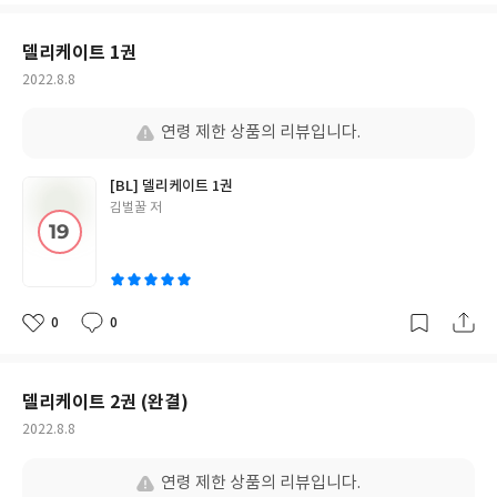
요
일
델리케이트 1권
작
2022.8.8
성
일
연령 제한 상품의 리뷰입니다.
[BL] 델리케이트 1권
글
김벌꿀 저
쓴
이
0
0
좋
댓
작
아
글
성
요
일
델리케이트 2권 (완결)
작
2022.8.8
성
일
연령 제한 상품의 리뷰입니다.