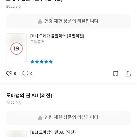
작
2022.9.6
성
일
연령 제한 상품의 리뷰입니다.
[BL] 오메가 콤플렉스 (특별외전)
글
오늘봄 저
쓴
이
0
0
좋
댓
작
아
글
성
요
일
도마뱀의 관 AU (외전)
작
2022.9.6
성
일
연령 제한 상품의 리뷰입니다.
[BL] 도마뱀의 관 AU (외전)