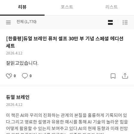
리뷰
포스트
리스트
목
선
전체 (1,770)
록
택
보
된
기
[한줄평]듀얼 브레인 퓨처 셀프 30만 부 기념 스페셜 에디션
분
선
류
세트
택
작
2026.4.12
성
잘읽고있습니다.
일
0
0
좋
댓
작
아
글
성
요
일
듀얼 브레인
작
2026.4.12
성
이 책은 AI와 우리의 진화하는 관계의 본질을 훌륭하게 기록되어 있
일
다.그리고 명료한 설명과 유용한 예시를 통해 AI 기술의 놀라운 힘을
어떻게 활용할 수 있는지 보여주고 있다.AI의 현재 동향과 미래 전망