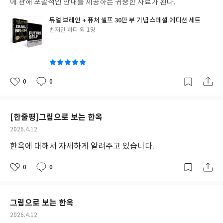
에 관해 포괄적인 안내를 제공하는 귀중한 자료가 된다.
듀얼 브레인 + 퓨처 셀프 30만 부 기념 스페셜 에디션 세트
글
벤저민 하디 외 1명
쓴
이
0
0
좋
댓
작
아
글
성
요
일
[한줄평]그림으로 보는 한옥
작
2026.4.12
성
한옥에 대해서 자세하게 알려주고 있습니다.
일
0
0
좋
댓
작
아
글
성
요
일
그림으로 보는 한옥
작
2026.4.12