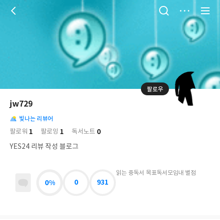
저
장
팔로우
나
의
jw729
님
대
사
의
빛나는 리뷰어
표
락
사
사
배
1
1
0
팔로워
팔로잉
독서노트
진
경
락
YES24 리뷰 작성 블로그
읽는 중
독서 목표
독서모임
내 별점
0%
0
931