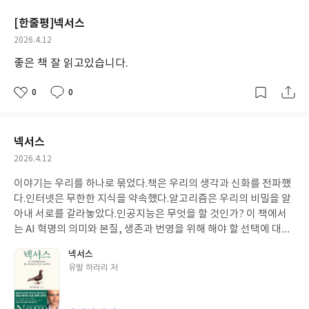
요
일
[한줄평]넥서스
작
2026.4.12
성
좋은 책 잘 읽고있습니다.
일
0
0
좋
댓
작
아
글
성
요
일
넥서스
작
2026.4.12
성
이야기는 우리를 하나로 묶었다.책은 우리의 생각과 신화를 전파했
일
다.인터넷은 무한한 지식을 약속했다.알고리즘은 우리의 비밀을 알
아내 서로를 갈라놓았다.인공지능은 무엇을 할 것인가? 이 책에서
는 AI 혁명의 의미와 본질, 생존과 번영을 위해 해야 할 선택에 대하
여 담겨있다.
넥서스
글
유발 하라리 저
쓴
이