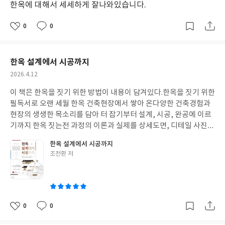
한옥에 대해서 세세하게 잘나와있습니다.
일
0
0
좋
댓
작
아
글
성
요
일
한옥 설계에서 시공까지
작
2026.4.12
성
이 책은 한옥을 짓기 위한 방법이 내용이 담겨있다.한옥을 짓기 위한
일
필독서로 오랜 세월 한옥 건축현장에서 쌓아 온다양한 건축경험과
현장의 생생한 목소리를 담아 터 잡기부터 설계, 시공, 완공에 이르
기까지 한옥 짓는전 과정의 이론과 실제를 상세도면, 디테일 사진과
함께 체계적으로 설명되어있다.
한옥 설계에서 시공까지
글
조전환 저
쓴
이
0
0
좋
댓
작
아
글
성