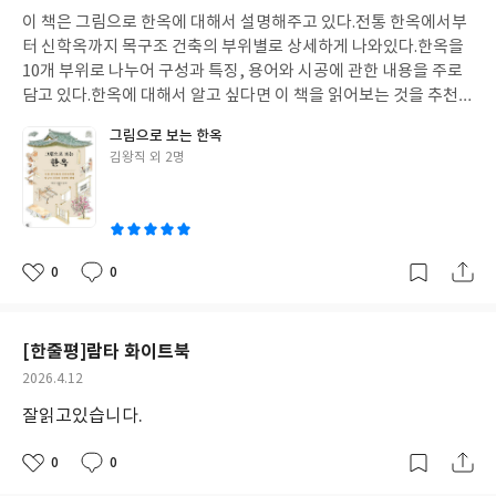
성
이 책은 그림으로 한옥에 대해서 설명해주고 있다.전통 한옥에서부
일
터 신학옥까지 목구조 건축의 부위별로 상세하게 나와있다.한옥을
10개 부위로 나누어 구성과 특징, 용어와 시공에 관한 내용을 주로
담고 있다.한옥에 대해서 알고 싶다면 이 책을 읽어보는 것을 추천한
다.
그림으로 보는 한옥
글
김왕직 외 2명
쓴
이
0
0
좋
댓
작
아
글
성
요
일
[한줄평]람타 화이트북
작
2026.4.12
성
잘읽고있습니다.
일
0
0
좋
댓
작
아
글
성