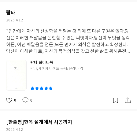
요
일
람타
작
2026.4.12
성
"인간에게 자신의 신성함을 깨닫는 것 외에 또 다른 구원은 없다.당
일
신은 이러한 깨달음을 실현할 수 있는 씨앗이다.당신이 무엇을 생각
하든, 어떤 깨달음을 얻든,모든 면에서 의식은 발전하고 확장한다.
당신이 이해한 대로, 자신의 목적의식을 갖고 선한 삶을 위해온전히
살아간다면, 당신은 다른 사람들이 그들 주위에서 보는모든 것보다
람타 화이트북
당신에게서 더 위대한 사고방식과 장엄한 깨달음그리고 더 훌륭한
글
람타,제이지 나이트 공저/유리타 역
삶의 가치를 보도록 허용할 것이다."책의 머릿말 부분 中 이 책에서
쓴
는 3만 5천년 전에 살았던 고대 전사이자 정복자인 초탈한 마스터
이
람타에 대한 내용을 담고있습니다.
0
0
좋
댓
작
아
글
성
요
일
[한줄평]한옥 설계에서 시공까지
작
2026.4.12
성