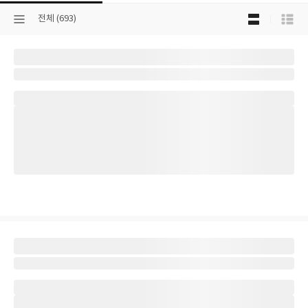
목
선
전체 (693)
록
택
보
된
기
분
선
류
택