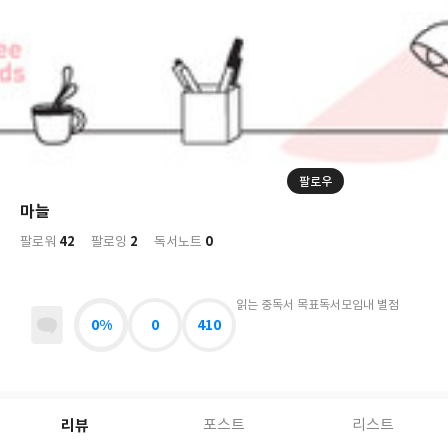
저
장
팔로우
나
의
마늘
님
대
사
42
2
0
의
팔로워
팔로잉
독서노트
표
락
사
사
배
진
경
락
읽는 중
독서 목표
독서모임
내 별점
0%
0
410
리뷰
포스트
리스트