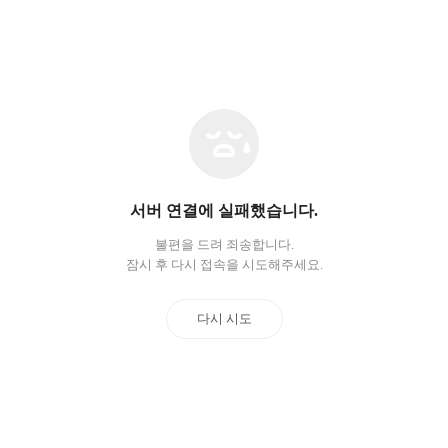
네
트
워
크
오
서버 연결에 실패했습니다.
류
불편을 드려 죄송합니다.
잠시 후 다시 접속을 시도해주세요.
다시 시도