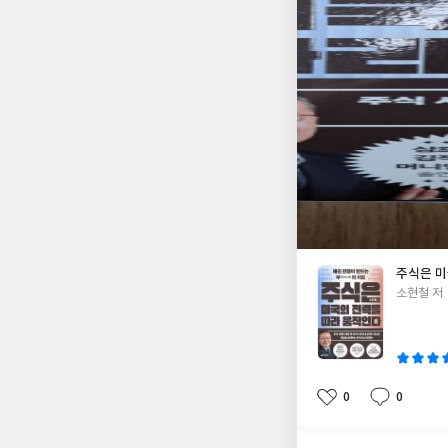
는 잘 아는 것이 없
은 줄은 몰랐다. 책이
가장 큰 의의를 두고 
패하지 않기위해서 더
라도 화려한 열매를 
주식은 미
글
소현철 저
쓴
이
0
0
좋
댓
작
아
글
성
요
일