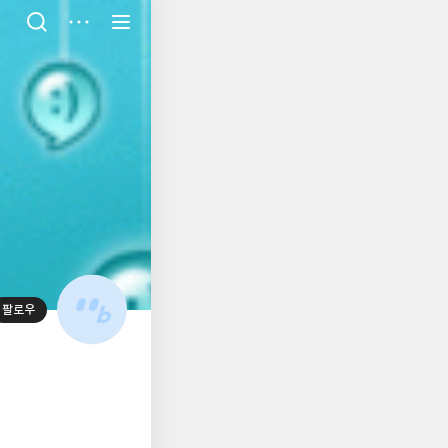
저
장
팔로우
대
표
사
진