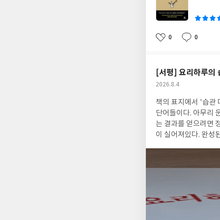
로도 얼마든지 상대방
이
않았음에도 불구하고,
틀에서 문제를 바라보
상대방을 논리적으로 
0
0
좋
댓
작
은 일이 펼쳐져서 신
아
글
성
고, 심리학과 언어 기
요
일
언어, 일관된 소통 언
[서평] 요리하루의
바꿀 수 있고, 이로써
작
2026.8.4
신이 가둔 심리적인 
성
먼저 바꾸고 그렇게해
책의 표지에서 '습관 
일
단어들이다. 아무리 운
는 결과를 얻으려면 
이 실어져있다. 완성된
못'이다. 그런데 이 
어려운 건 아니다. 솔
어본 적은 없는 음식이다
들은 건강도 생각하고
런 책들을 보게 되는 
다이어트도하고, 1석 3조
서 소개되는 다이어트