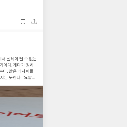
 논쟁은 더더욱 하지
 당사자가 서로 다른
창출하는 것이다. 물론
뿐인데 무언가 마법같
의 훈련 기술을 융합하
표상체계 언어, 이성적
는 방식, 말하는 기술을
해서 증명하고 있다. 자
과 불만보다는 방식을
서 뗄레야 뗄 수 없는
기이다. 게다가 원하
는다. 많은 레시피들
지는 못한다. '요알
만, 엄청나게 거창하거나
 지금까지는 한 번도 먹
. 이런 메뉴
고 눈요기도 했다. 이
껏 먹으면서 운동도하고
해당 도서에
를 무리하게 제한하지