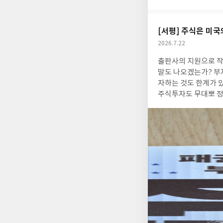
아
글
성
요
일
[서평] 주식은 미
작
2026.7.22
성
출판사의 지원으로 작성되었습니다. 요즘 뉴스를 보면 주식에 관한 
일
말도 나오겠는가? 부
자하는 것도 한계가 
주식투자도 무대뽀 정
다. 미국의 전략이 담
의 전략이라는 점이 
술, 금융 등 여러가지
문제가 가장 큰 이슈가
것만으로도 일반인이나
부분이 너무 많아서 
할 수 밖에 없는 것이
나 각 나라의 패착과
클도 이제는 거의 틀
로 빠지고 있는 듯하다. AI, 노령화, 부채, 미중, 우크라이나 전쟁 등등. 트럼프의 미국도 너무나 세지만, 중국
대한 퍼즐도 복잡하다.