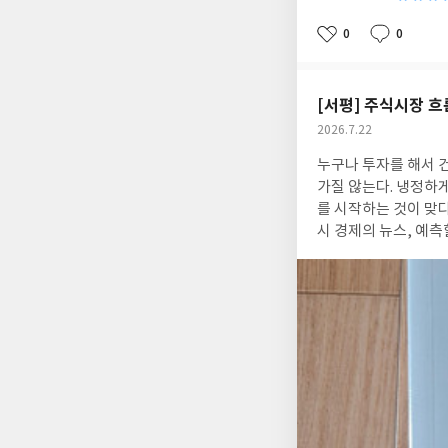
0
0
좋
댓
작
아
글
성
요
일
[서평] 주식시장 흐
작
2026.7.22
성
누구나 투자를 해서 
일
가질 않는다. 냉정하
를 시작하는 것이 맞다
시 경제의 뉴스, 예측
을 잃을 수 밖에 없
이것이 정확하게 100
산을 지키고 불리기 
을 예측하는 것도 중
주요 투자 스타일과 
갖추고 있는가? 단순히 한 번만이라도 가볍게 읽고 책장에 꽂아두는 교양서가 아니라고 생각한다. 오늘 같은 경우도
시장의 상황이 좋지는 
을 뛰어 넘어서, 갑
는 상황은 얼마든지 펼