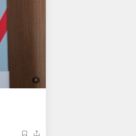
 군중의 휩쓸림에 따라
실하고 안전한 수익은
어떤 상황에서도 냉정
 성공적인 투자는 미래
기(知彼知己)면 백전
주식 투자의 미래가 너
첨
3
부
된
사
진