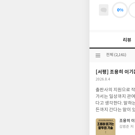
0%
리뷰
선
전체 (2,161)
택
된
[서평] 조용히 이기
분
류
작
2026.8.4
성
출판사의 지원으로 작성되었습니다. 말투가 사람과 사람사이의 관계에 
일
가서는 일상까지 관여
다고 생각한다. 말하는
든까지 간다는 말이 
기분이 좋은 말투 그리
조용히 이
그렇지않더라도 낙담할 필요는 없
글
김범준 저
내용들을 알 수 있는 
쓴