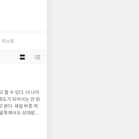
리스트
목
록
보
기
선
택
태도가 되어서는 안 된
 본다. 세살 버릇 여
. 말투에서도 상대방이
타고난 사람도 있지만,
지만, 가벼운 몇 마디