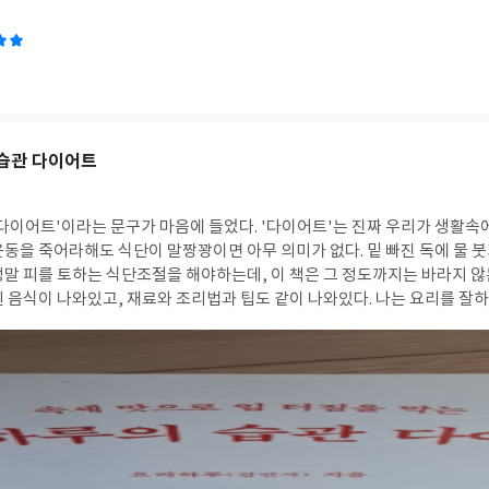
을 변화시킬 수 있다. 생각을 바꾸라고 권유하지도 않고, 비난하지도 않고,
 하나의 케이스를 다양한 각도에서 표현하는 방법도 있다. 즉 틀을 통해서
게 되는 것이다. 더 큰 차원에서 문제를 보면서 스스로 깨닫게하는 효과를 
설득하는 것도 방법이라는 점을 부정하지않는다. 그런데 말 한마디 했을 
기할 따름이었다. 이 책은 수년간의 심리 상담 경험과 신경 언어 프로그래밍
술을 교묘하게 결합한 성과물이다. 언어의 초점, 언어의 가설, 언어의 틀, 
어, 비언어적 언어 등에 관한 내용을 담고 있다. 이것들을 습관화하면 말하
 습관 다이어트
 내면의 구조를 변화시켜 인생을 바꿀 수도 있다고 한다. 수 많은 사례를 통
틀을 깨부수고 인격적으로 한 층 더 성장하면 이 얼마나 좋은 일인가? 불평
서 안된다면 그 때가서 불평 불만을 늘어놓아도 늦지 않다. 따라 해보자!
다이어트'이라는 문구가 마음에 들었다. '다이어트'는 진짜 우리가 생활속에
동을 죽어라해도 식단이 말짱꽝이면 아무 의미가 없다. 밑 빠진 독에 물 붓
정말 피를 토하는 식단조절을 해야하는데, 이 책은 그 정도까지는 바라지 않
 음식이 나와있고, 재료와 조리법과 팁도 같이 나와있다. 나는 요리를 잘하
책을 따라해보면 충분히 할 수 있을 것 같다는 느낌이 들었다. 정보는 많지
직히 다 먹고 싶었다. 보기 좋은게 얼마나 맛이있어 보이던지... 거의다 내가
. 그래서 이 참에 책에 나와있는 음식들 위주로 한 번 바꿔볼까 생각 중이기도 하다
 맛도 생각하고 일석이조의 음식이라는 생각이 들었다. 보면서 눈도 즐거웠
독자들도 새로운 정보를 알게 되었으니, 이런 행운이 또 있을까...? 마음
지 말이다... 오히려 나는 이런 책이 왜 진작 나오지 않았나...? 아쉬움이 더 컸다. 
 식단의 핵심은 지속가능하고, 이것들을 단백질로 채우는 것이다. 칼로리