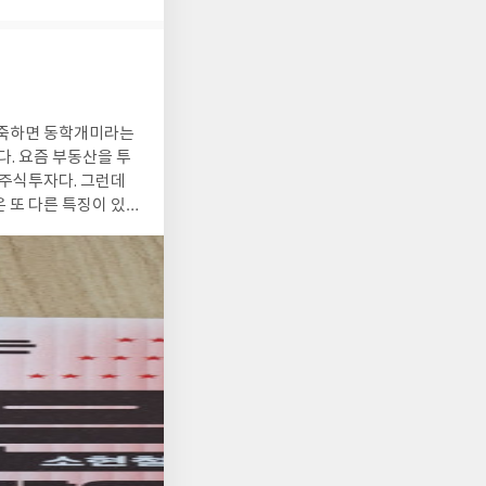
. 요즘 부동산을 투
 주식투자다. 그런데
 또 다른 특징이 있
 아니다. 그래서 미국
. 예나 지금이나 기
다. 현재는 관세나 이란
 예언을 알 수 있다는
도. 솔직히 비관적인
? 그 정도라는 대답을
기기는 개뿔. 부채위기
터같은 주기적인 싸이
가 시궁창 및 구렁텅이
는 아직 주식에 대해서