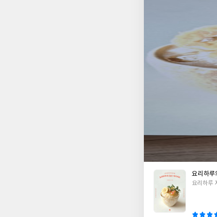
않고 3대 영양소를 
알못이라도 쉽고 간편
창하고 복잡할 줄 알
해서 책을 보면서 따
리하면서 현실적이고 
믿고 따라 들어가길 
요리하루
글
요리하루 
쓴
이