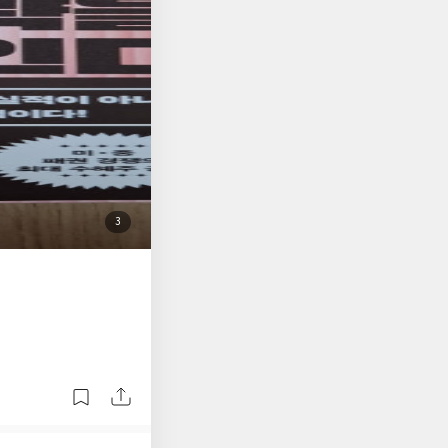
할 요소가 이렇게나 많
점에서 이 책을 읽는데
. 부끄럽기도하다. 실
인데 말이다. 나중에
첨
3
부
된
사
진