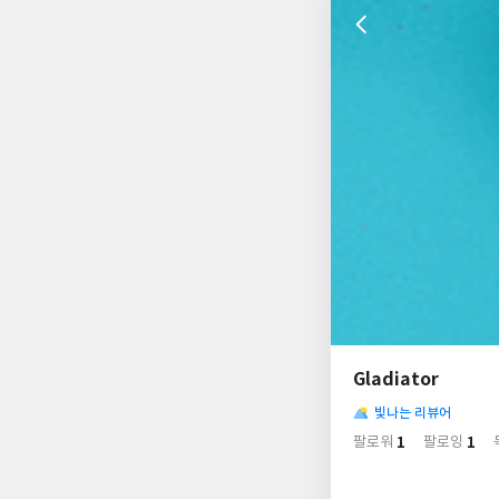
나
의
Gladiator
님
사
의
빛나는 리뷰어
락
사
배
1
1
팔로워
팔로잉
경
락