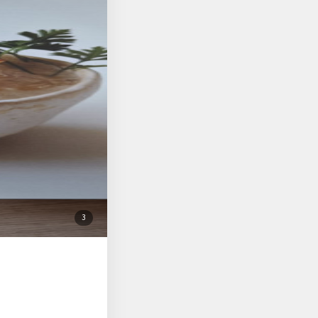
식단 레시피를 보면 요
이어트 레시피라해서 거
. 양 옆으로 펼치게끔
내가 보아도 즐겁게 요
으신 분의 레시피기에
첨
3
부
된
사
진