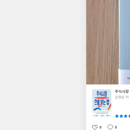
가능하다. 하지만 시
감정적으로 매매하는 
없다. 특정 종목이나
하게 대처를 할 수 있
를 맞추고, 근접하게
백승(百戰百勝)이라는
무나 기대된다. 철저
주식시장 
글
김정남 저
쓴
이
0
0
좋
댓
작