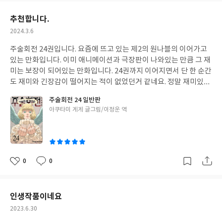
요
일
추천합니다.
작
2024.3.6
성
주술회전 24권입니다. 요즘에 뜨고 있는 제2의 원나블의 이어가고
일
있는 만화입니다. 이미 애니메이션과 극장판이 나와있는 만큼 그 재
미는 보장이 되어있는 만화입니다. 24권까지 이어지면서 단 한 순간
도 재미와 긴장감이 떨어지는 적이 없었던거 같네요. 정말 재미있습
니다.
주술회전 24 일반판
글
아쿠타미 게게 글그림/이정운 역
쓴
이
0
0
좋
댓
작
아
글
성
요
일
인생작품이네요
작
2023.6.30
성