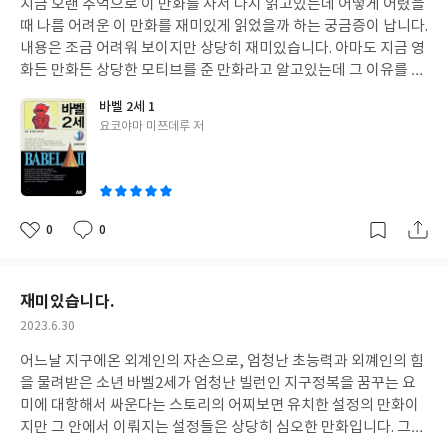
지금 오랜 추억으로 이 만화를 사서 다시 읽고있는데 어떻게 어렸을
일
때 나름 어려운 이 만화를 재미있게 읽었을까 하는 궁금증이 납니다.
내용은 조금 어려워 보이지만 상당히 재미있습니다. 아마도 지금 영
화든 만화든 상당한 모티브를 준 만화라고 알고있는데 그 이유를 지
금 알거같습니다. 신과 악마의 싸움이라는 설정의 만화인데 그 안에
바벨 2세 1
많은 의미와 스토리라인이 상당히 흥미로운 만화입니다. 이런 옛날
글
요코야마 미쯔데루 저
그림체도 너무 재미있게 읽게 하는 요소인거 같습니다. 이런 그림체
쓴
가 뭔가 더 사실적으로 다가오네요. 재미있어요.
이
0
0
좋
댓
작
아
글
성
요
일
재미있습니다.
작
2023.6.30
성
어느날 지구에온 외계인의 자손으로, 엄청난 초능력과 외꼐인의 힘
일
을 물려받은 소년 바벨2세가 엄청난 빌런인 지구정복을 꿈꾸는 요
미에 대항해서 싸운다는 스토리의 어찌보면 유치한 설정의 만화이
지만 그 안에서 이뤄지는 설정들은 상당히 심오한 만화입니다. 그래