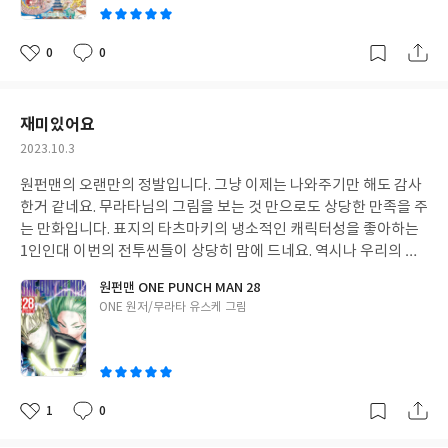
0
0
좋
댓
작
아
글
성
요
일
재미있어요
작
2023.10.3
성
원펀맨의 오랜만의 정발입니다. 그냥 이제는 나와주기만 해도 감사
일
한거 같네요. 무라타님의 그림을 보는 것 만으로도 상당한 만족을 주
는 만화입니다. 표지의 타츠마키의 냉소적인 캐릭터성을 좋아하는
1인인대 이번의 전투씬들이 상당히 맘에 드네요. 역시나 우리의 원
펀맨은 짤막한 인상을 늘상주는 모습입니다. 이래서 원펀맨이기는
원펀맨 ONE PUNCH MAN 28
한 거 같네요. 이제는 괴인연합과의 싸움이 뭔가 정리가 되는 모습인
글
ONE 원저/무라타 유스케 그림
데 관연 다음의 전개는 어떻게 이어나갈지가 궁금하네요. 워낙에 괴
쓴
인연합이 규모가 커서 그런지 다음은 쉽지가 않으거 같은 기분입니
이
다. 그래도 원펀맨은 사랑입니다.
1
0
좋
댓
작
아
글
성