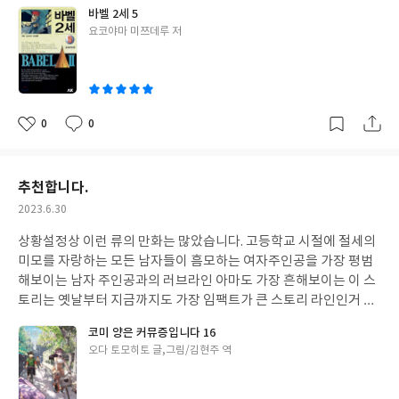
서 더 재미있는 만화입니다. 뛰어난 연출력과 흡입력있는 스토리 전
바벨 2세 5
개로 1960~1970년대 당시 크게 유행했던 초능력자 배틀물 만화의
글
요코야마 미쯔데루 저
최고 걸작이라 할만한 만화다.
쓴
이
0
0
좋
댓
작
아
글
성
요
일
추천합니다.
작
2023.6.30
성
상황설정상 이런 류의 만화는 많았습니다. 고등학교 시절에 절세의
일
미모를 자랑하는 모든 남자들이 흠모하는 여자주인공을 가장 평범
해보이는 남자 주인공과의 러브라인 아마도 가장 흔해보이는 이 스
토리는 옛날부터 지금까지도 가장 임팩트가 큰 스토리 라인인거 같
습니다. 정말 호기심을 자극하고 청춘을 자극하는 만화여서 더 호감
코미 양은 커뮤증입니다 16
이 가는 만화입니다. 혹시 학창시절로 돌아가고 싶고 추억이 그리우
글
오다 토모히토 글,그림/김현주 역
신 분들이 있다면 가장 추천하는 만화입니다. 정말 재미있고 힐링이
쓴
되는 만화입니다. 재미있어요
이