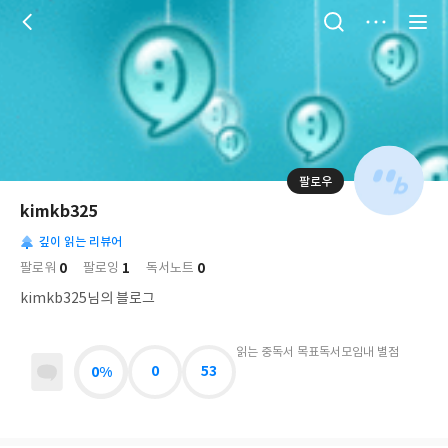
저
장
팔로우
나
의
kimkb325
님
대
사
의
깊이 읽는 리뷰어
표
락
사
사
배
0
1
0
팔로워
팔로잉
독서노트
진
경
락
kimkb325님의 블로그
읽는 중
독서 목표
독서모임
내 별점
0%
0
53