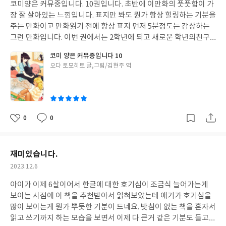
코미양은 커뮤중입니다. 10권입니다. 초반에 이만화의 풋풋함이 가
일
장 잘 살아있는 느낌입니다. 표지만 봐도 뭔가 항상 힐링하는 기분을
주는 만화이고 만화읽기 전에 항상 표지 먼저 5분정도는 감상하는
그런 만화입니다. 이번 권에서는 2학년에 되고 새로운 학년의친구
들을 만나고 새로운 캐릭터들이 나오는 권이어서 더 재미있게 읽었
코미 양은 커뮤증입니다 10
습니다. 저도 학창시정에 학년이 바뀔때는 항상 기장해서 잠을 못이
글
오다 토모히토 글,그림/김현주 역
뤘던 기억이 있네요. 정말 재미있는 만화이고 시간가는 줄 모르고 보
쓴
는 만화입니다. 완전 강추하는 만화입니다.
이
0
0
좋
댓
작
아
글
성
요
일
재미있습니다.
작
2023.12.6
성
아이가 이제 6살이어서 한글에 대한 호기심이 조금식 늘어가는게
일
보이는 시점에 이 책을 추천받아서 읽혀보았는데 애기가 호기심을
많이 보이는게 뭔가 뿌듯한 기분이 드네요. 밧침이 없는 책을 혼자서
읽고 쓰기까지 하는 모습을 보면서 이제 다 큰거 같은 기분도 들고