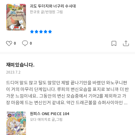
나머지 이 책 시리즈들도 같이 사서 읽혀 볼 생각입니다. 혹시나 아
괴도 두더지와 너구리 수사대
이의 한글에 대한 기대감이 있으신 분들은 이 책으로 한 번 연습시키
글
한규호 글/반정원 그림
시는것을 무조건 추천합니다. 상당히 큰 도움이 될거에요. 요즘 아아
쓴
들에게 가장 중요한것은 국어가 가장 중요하다고 생각하네요.
이
0
0
좋
댓
작
아
글
성
요
일
재미있습니다.
작
2023.7.2
성
드디어 말도 많고 탈도 많았던 제발 끝나기만을 바랬던 와노쿠니편
일
이 거의 마무리 단계입니다. 루피의 변신모습을 표지로 보니까 더 반
가운 느낌이네요.. 그동안의 변신 모습중에서 기어2를 제외하고 가
장 마음에 드는 변신인거 같네요. 약간 드래곤볼을 슈퍼사이아인 인
거 같기도 한데 오다 예전부터 드래곤볼의 광팬인거는 이미 유명한
원피스 ONE PIECE 104
사실이니까 어느정도 동경해서 이어나가는 기분이기도 하네요. 정
글
오다 에이치로 글,그림
말 명작만화이고 과연 언제끔 이 만화가 끝이날까하는 궁금증이 많
쓴
네요. 그래도 명작 만화이긴 부정할수 없네요;
이