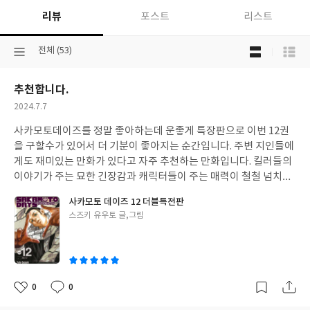
리뷰
포스트
리스트
목
선
전체 (53)
록
택
보
된
기
추천합니다.
분
선
류
택
작
2024.7.7
성
사카모토데이즈를 정말 좋아하는데 운좋게 특장판으로 이번 12권
일
을 구할수가 있어서 더 기분이 좋아지는 순간입니다. 주변 지인들에
게도 재미있는 만화가 있다고 자주 추천하는 만화입니다. 킬러들의
이야기가 주는 묘한 긴장감과 캐릭터들이 주는 매력이 철철 넘치는
만화인거 같습니다.
사카모토 데이즈 12 더블특전판
글
스즈키 유우토 글,그림
쓴
이
0
0
좋
댓
작
아
글
성