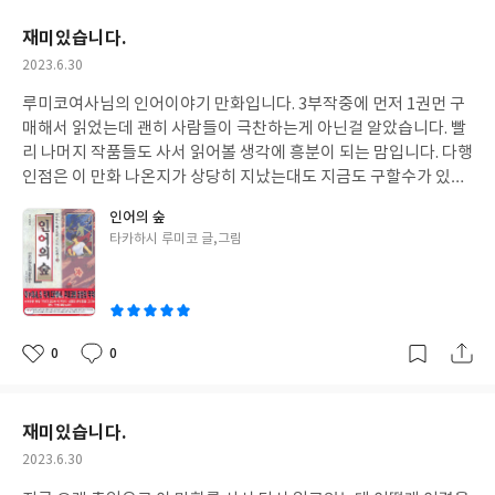
요
일
재미있습니다.
작
2023.6.30
성
루미코여사님의 인어이야기 만화입니다. 3부작중에 먼저 1권먼 구
일
매해서 읽었는데 괜히 사람들이 극찬하는게 아닌걸 알았습니다. 빨
리 나머지 작품들도 사서 읽어볼 생각에 흥분이 되는 맘입니다. 다행
인점은 이 만화 나온지가 상당히 지났는대도 지금도 구할수가 있다
는 점에 너무 가사할 따름입니다. 아마도 중간에 재판을 해줬기네 지
인어의 숲
금까지 나온걸로 보이는데 이는 이만화의 인기를 반영하는거 같네
글
타카하시 루미코 글,그림
요 정말 추천합니다. 루미코여사님의 사랑입니다.
쓴
이
0
0
좋
댓
작
아
글
성
요
일
재미있습니다.
작
2023.6.30
성