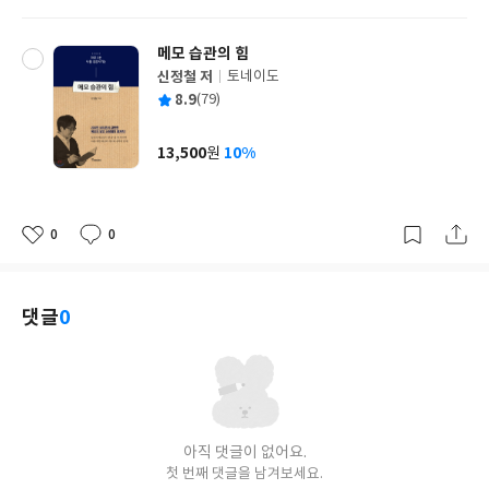
격
메모 습관의 힘
신정철 저
토네이도
글
평
8.9
(79)
쓴
출
균
이
판
사
13,500
10%
원
가
격
0
0
좋
댓
작
아
글
성
요
일
댓글
0
아직 댓글이 없어요.
첫 번째 댓글을 남겨보세요.