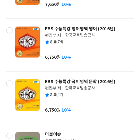
사
7,650
10%
원
가
격
EBS 수능특강 영어영역 영어 (2016년)
편집부 저
한국교육방송공사
글
평
8.8
(74)
쓴
출
균
이
판
사
6,750
10%
원
가
격
EBS 수능특강 국어영역 문학 (2016년)
편집부 저
한국교육방송공사
글
평
8.8
(47)
쓴
출
균
이
판
사
6,750
10%
원
가
격
더불어숲