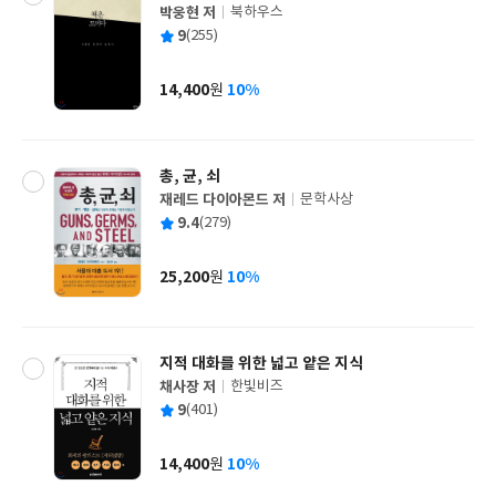
박웅현 저
북하우스
글
평
9
(255)
쓴
출
균
이
판
사
14,400
10%
원
가
격
총, 균, 쇠
재레드 다이아몬드 저
문학사상
글
평
9.4
(279)
쓴
출
균
이
판
사
25,200
10%
원
가
격
지적 대화를 위한 넓고 얕은 지식
채사장 저
한빛비즈
글
평
9
(401)
쓴
출
균
이
판
사
14,400
10%
원
가