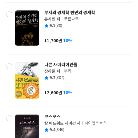
부자의 경제학 빈민의 경제학
유시민 저
푸른나무
글
평
9.1
(30)
쓴
출
균
이
판
사
11,700
10%
원
가
격
나쁜 사마리아인들
장하준 저
부키
글
평
9.2
(307)
쓴
출
균
이
판
사
12,600
10%
원
가
격
코스모스
칼 에드워드 세이건 저
사이언스북스
글
평
9.4
(346)
쓴
출
균
이
판