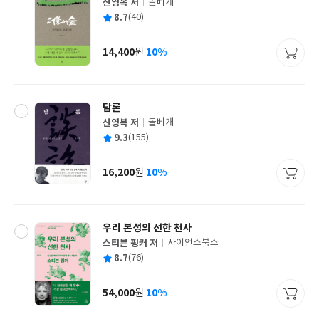
신영복 저
돌베개
글
평
8.7
(40)
쓴
출
균
이
판
사
14,400
10%
원
가
격
담론
신영복 저
돌베개
글
평
9.3
(155)
쓴
출
균
이
판
사
16,200
10%
원
가
격
우리 본성의 선한 천사
스티븐 핑커 저
사이언스북스
글
평
8.7
(76)
쓴
출
균
이
판
사
54,000
10%
원
가
격