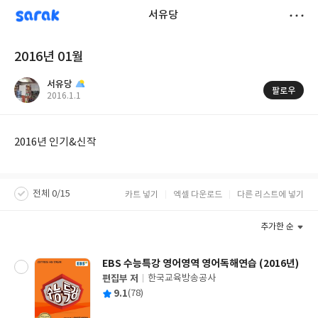
sarak
서유당
저
2016년 01월
장
서유당
팔로우
작
2016.1.1
성
일
2016년 인기&신작
전체 0/15
카트 넣기
엑셀 다운로드
다른 리스트에 넣기
추가한 순
EBS 수능특강 영어영역 영어독해연습 (2016년)
편집부 저
한국교육방송공사
글
평
9.1
(78)
쓴
출
균
이
판