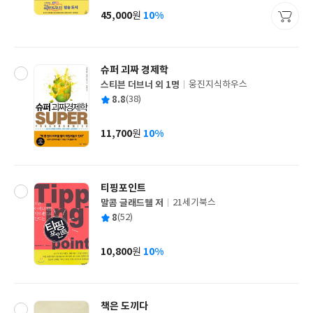
사
45,000
10%
원
가
격
슈퍼 괴짜 경제학
스티븐 더브너 외 1명
웅진지식하우스
글
평
8.8
(38)
쓴
출
균
이
판
사
11,700
10%
원
가
격
티핑포인트
말콤 글래드웰 저
21세기북스
글
평
8
(52)
쓴
출
균
이
판
사
10,800
10%
원
가
격
책은 도끼다