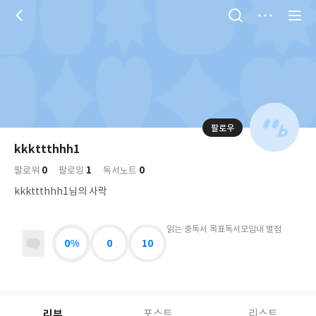
저
장
팔로우
나
의
kkkttthhh1
님
대
사
0
1
0
의
팔로워
팔로잉
독서노트
표
락
사
사
배
kkkttthhh1님의 사락
진
경
락
읽는 중
독서 목표
독서모임
내 별점
0%
0
10
리뷰
포스트
리스트