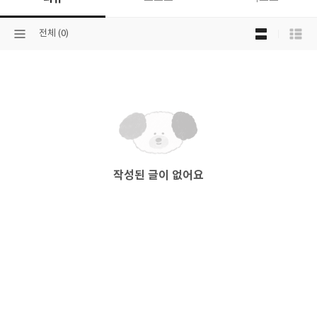
목
선
전체 (0)
록
택
보
된
기
분
선
류
택
작성된 글이 없어요