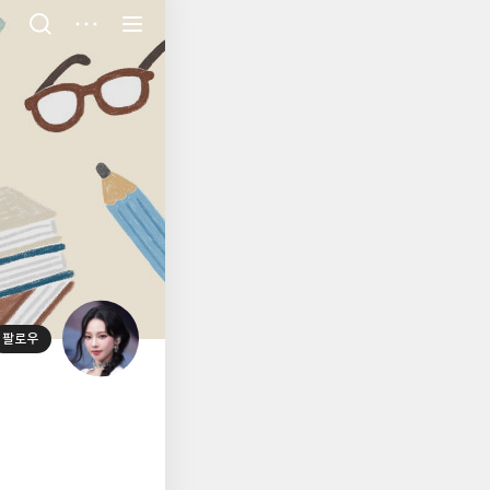
저
장
팔로우
대
표
사
진