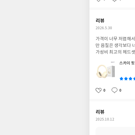
좋
댓
작
아
글
성
요
일
리뷰
작
2026.5.30
성
가격이 너무 저렴해서
일
만 음질은 생각보다 
가성비 최고의 헤드
스카이 핏
글
쓴
이
0
0
좋
댓
작
아
글
성
요
일
리뷰
작
2025.10.12
성
일