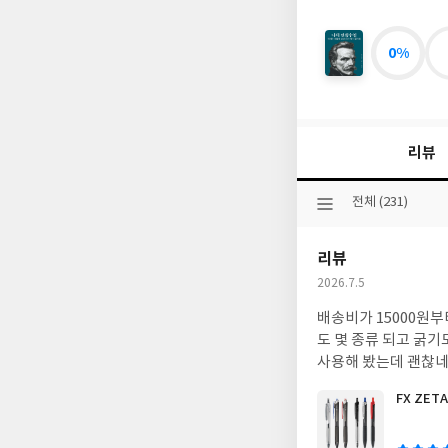
0%
니
체
인
생
수
리뷰
업
:
니
선
전체 (231)
체
택
가
된
세
리뷰
분
상
류
작
2026.7.5
에
성
남
배송비가 15000원
일
긴
도 몇 종류 되고 굵
66
사용해 봤는데 괜찮
가
지
FX ZETA
인
글
생
쓴
지