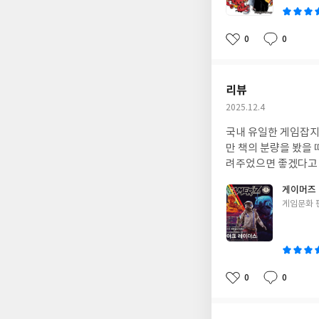
0
0
좋
댓
작
아
글
성
요
일
리뷰
작
2025.12.4
성
국내 유일한 게임잡지
일
만 책의 분량을 봤을
려주었으면 좋겠다고
게이머즈 GA
글
게임문화 
쓴
이
0
0
좋
댓
작
아
글
성
요
일