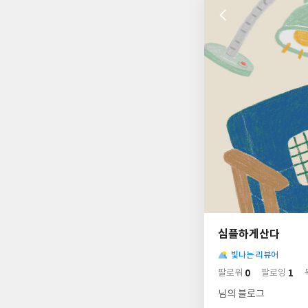
나
의
심플하게산다
님
사
의
빛나는 리뷰어
락
사
배
0
1
팔로워
팔로잉
경
락
님의 블로그