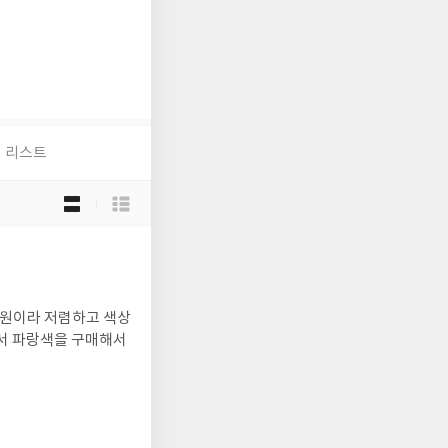
리스트
목
록
보
기
선
택
0원이라 저렴하고 색상
해서 파랑색을 구매해서