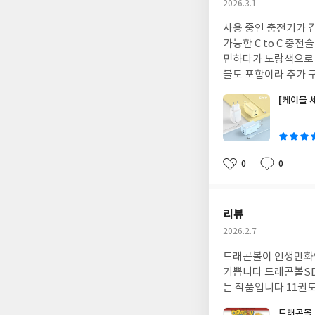
작
2026.3.1
성
사용 중인 충전기가 
일
가능한 C to C 충
민하다가 노랑색으로 
블도 포함이라 추가 
[케이블 세
글
쓴
이
0
0
좋
댓
작
아
글
성
요
일
리뷰
작
2026.2.7
성
드래곤볼이 인생만화
일
기쁩니다 드래곤볼SD
는 작품입니다 11권
드래곤볼 S