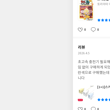
글
토리야마 
쓴
이
0
0
좋
댓
작
아
글
성
요
일
리뷰
작
2026.4.5
성
초고속 충전기 필요해
일
임 없이 구매하게 되
란색으로 구매했는데 
니다
[1+1]스
글
쓴
이
0
0