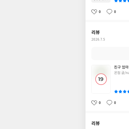
이
혜
(리
0
0
커
좋
댓
작
아
글
성
버
요
일
에
디
리뷰
션)
작
2026.7.5
성
일
친구 엄마 
글
온점 글/n
쓴
이
0
0
좋
댓
작
아
글
성
요
일
리뷰