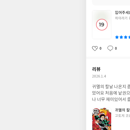
입어주세요
글
히이라기 유
쓴
이
0
0
좋
댓
작
아
글
성
요
일
리뷰
작
2026.1.4
성
귀멸의 칼날 나온지 
일
었어요 처음에 낱권으
나 너무 재미있어서 
귀멸의 칼날
글
고토게 코
쓴
이