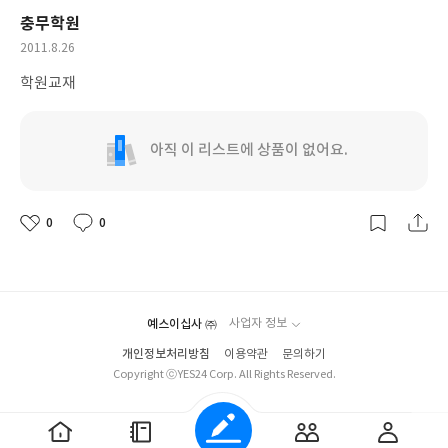
충무학원
작
2011.8.26
성
학원교재
일
아직 이 리스트에 상품이 없어요.
0
0
좋
댓
작
아
글
성
요
일
예스이십사 ㈜
사업자 정보
개인정보처리방침
이용약관
문의하기
Copyright ⓒYES24 Corp. All Rights Reserved.