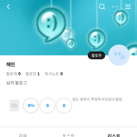
저
장
팔로우
나
의
해민
님
대
사
0
1
0
의
팔로워
팔로잉
독서노트
표
락
사
사
배
님의 블로그
진
경
락
읽는 중
독서 목표
독서모임
내 별점
0%
0
0
리스트
리뷰
포스트