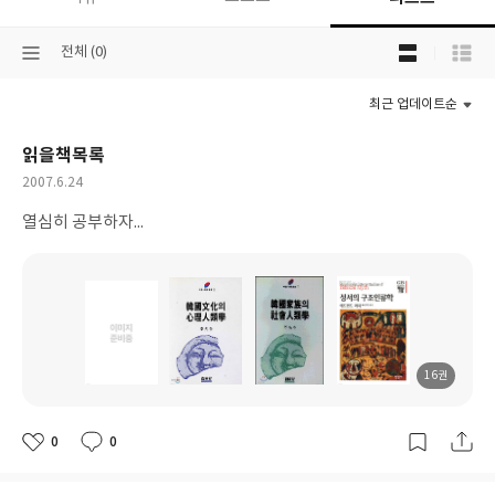
목
선
전체 (0)
록
택
보
된
기
최근 업데이트순
분
선
류
택
읽을책목록
작
2007.6.24
성
열심히 공부하자...
일
16권
도
도
도
도
서
서
서
서
명
명
명
명
0
0
좋
댓
작
아
글
성
요
일