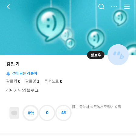
저
장
팔로우
나
의
김민기
님
대
사
의
깊이 읽는 리뷰어
표
락
사
사
배
0
1
0
팔로워
팔로잉
독서노트
진
경
락
김민기님의 블로그
읽는 중
독서 목표
독서모임
내 별점
0%
0
45