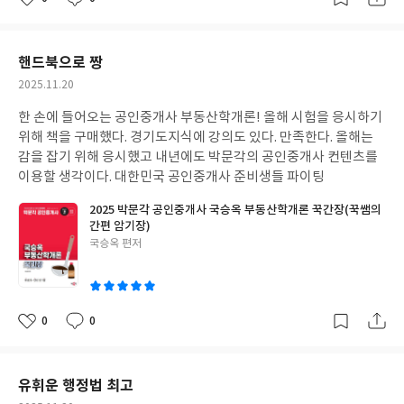
좋
댓
작
아
글
성
요
일
핸드북으로 짱
작
2025.11.20
성
한 손에 들어오는 공인중개사 부동산학개론! 올해 시험을 응시하기
일
위해 책을 구매했다. 경기도지식에 강의도 있다. 만족한다. 올해는
감을 잡기 위해 응시했고 내년에도 박문각의 공인중개사 컨텐츠를
이용할 생각이다. 대한민국 공인중개사 준비생들 파이팅
2025 박문각 공인중개사 국승옥 부동산학개론 꾹간장(꾹쌤의
간편 암기장)
글
국승옥 편저
쓴
이
0
0
좋
댓
작
아
글
성
요
일
유휘운 행정법 최고