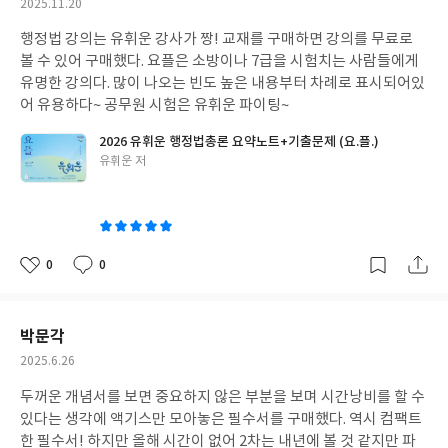
작
2025.11.20
성
행정법 강의는 유휘운 강사가 짱! 교재를 구매하면 강의를 무료로
일
볼 수 있어 구매했다. 요플은 소방이나 7급을 시험치는 사람들에게
유명한 강의다. 많이 나오는 빈도 높은 내용부터 차례로 표시되어있
어 유용하다~ 공무원 시험은 유휘운 파이팅~
2026 유휘운 행정법총론 요약노트+기출문제 (요.플.)
글
유휘운 저
쓴
이
0
0
좋
댓
작
아
글
성
요
일
박문각
작
2025.6.26
성
두꺼운 개념서를 보면 중요하지 않은 부분을 보며 시간낭비를 할 수
일
있다는 생각에 액기스만 모아놓은 필수서를 구매했다. 역시 컴팩트
한 필수서! 하지만 올해 시간이 없어 2차는 내년에 볼 것 같지만 파