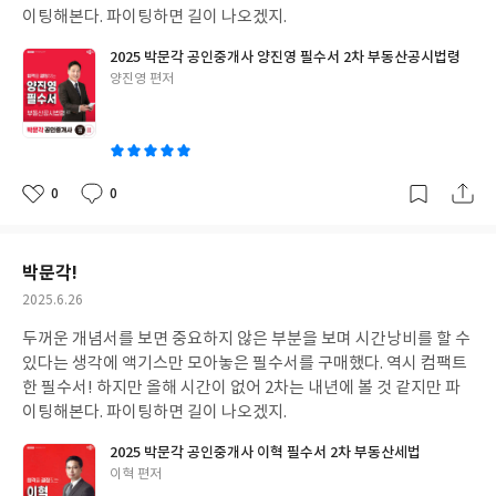
이팅해본다. 파이팅하면 길이 나오겠지.
2025 박문각 공인중개사 양진영 필수서 2차 부동산공시법령
글
양진영 편저
쓴
이
0
0
좋
댓
작
아
글
성
요
일
박문각!
작
2025.6.26
성
두꺼운 개념서를 보면 중요하지 않은 부분을 보며 시간낭비를 할 수
일
있다는 생각에 액기스만 모아놓은 필수서를 구매했다. 역시 컴팩트
한 필수서! 하지만 올해 시간이 없어 2차는 내년에 볼 것 같지만 파
이팅해본다. 파이팅하면 길이 나오겠지.
2025 박문각 공인중개사 이혁 필수서 2차 부동산세법
글
이혁 편저
쓴