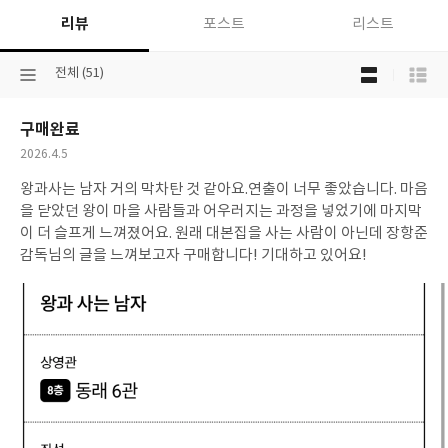
리뷰
포스트
리스트
목
선
전체 (51)
록
택
보
된
기
구매완료
분
선
류
택
작
2026.4.5
성
왕과사는 남자 거의 막차탄 것 같아요.연출이 너무 좋았습니다. 마음
일
을 닫았던 왕이 마을 사람들과 어우러지는 과정을 넣었기에 마지막
이 더 슬프게 느껴졌어요. 원래 대본집을 사는 사람이 아닌데 장항준
감독님의 글을 느껴보고자 구매합니다! 기대하고 있어요!