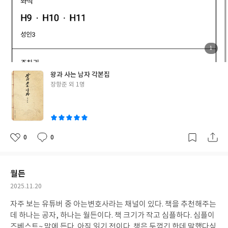
첨
1
부
된
사
진
왕과 사는 남자 각본집
글
장항준 외 1명
쓴
이
0
0
좋
댓
작
아
글
성
요
일
월든
작
2025.11.20
성
자주 보는 유튜버 중 아는변호사라는 채널이 있다. 책을 추천해주는
일
데 하나는 공자, 하나는 월든이다. 책 크기가 작고 심플하다. 심플이
즈베스트~ 맘에 든다. 아직 읽기 전이다. 책은 두껍긴 한데 말했다싶