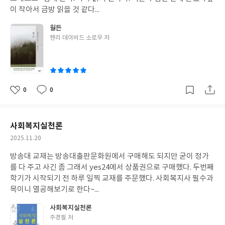
이 작아서 금방 읽을 것 같다...
월든
글
헨리 데이비드 소로우 저
쓴
이
0
0
좋
댓
작
아
글
성
요
일
사회복지실천론
작
2025.11.20
성
방송대 교재는 방송대출판문화원에서 구매해도 되지만 굳이 정가
일
를 다 주고 사긴 좀 그래서 yes24에서 상품권으로 구매했다. 두번째
학기가 시작되기 전 하루 일찍 교재를 주문했다. 사회복지사 필수과
목이니 열공해보기로 한다~...
사회복지실천론
글
주경필 저