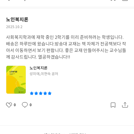
좋
댓
작
아
글
성
요
일
노인복지론
작
2025.10.2
성
사회복지학과에 재학 중인 2학기를 미리 준비하려는 학생입니다.
일
배송은 하루만에 왔습니다.
방송대 교재는 책 자체가 전공책보다 작
아서 이동하면서 보기 편합니다. 좋은 교재 만들어주시는 교수님들
께 감사드립니다. 열공하겠습니다!!
노인복지론
글
성미애,이현숙 공저
쓴
이
0
0
좋
댓
작
아
글
성
요
일