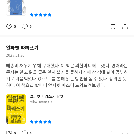
쓴
이
0
0
좋
댓
작
아
글
성
요
일
알파벳 따라쓰기
작
2025.11.20
성
배송비 채우기 위해 구매했다. 이 책은 외할머니께 드렸다. 영어라는
일
존재는 알고 읽을 줄은 알지 쓰지를 못하시기에 산 김에 같이 공부하
기로 마음먹었다. Qr코드를 통해 읽는 방법을 볼 수 있다. 강의인 듯
하다. 이 책으로 할머니 알파벳 마스터 도와드려보겠다.
알파벳 따라쓰기 572
글
Mike Hwang 저
쓴
이
0
0