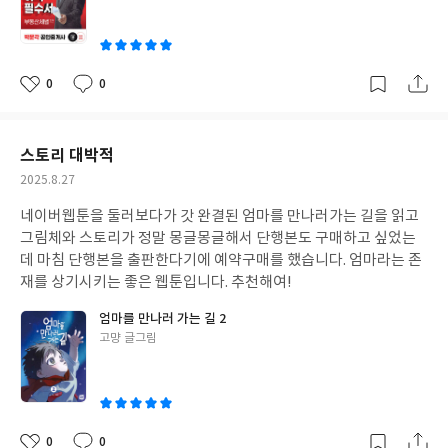
이
0
0
좋
댓
작
아
글
성
요
일
스토리 대박적
작
2025.8.27
성
네이버웹툰을 둘러보다가 갓 완결된 엄마를 만나러가는 길을 읽고
일
그림체와 스토리가 정말 몽글몽글해서 단행본도 구매하고 싶었는
데 마침 단행본을 출판한다기에 예약구매를 했습니다. 엄마라는 존
재를 상기시키는 좋은 웹툰입니다. 추천해여!
엄마를 만나러 가는 길 2
글
고먕 글그림
쓴
이
0
0