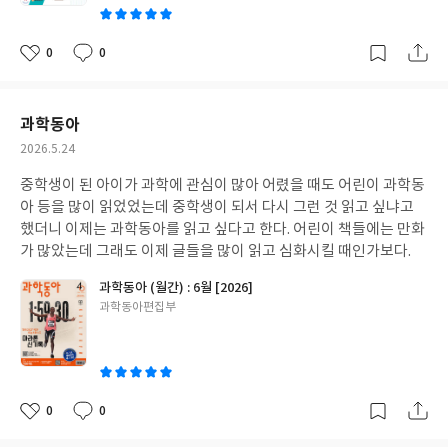
0
0
좋
댓
작
아
글
성
요
일
과학동아
작
2026.5.24
성
중학생이 된 아이가 과학에 관심이 많아 어렸을 때도 어린이 과학동
일
아 등을 많이 읽었었는데 중학생이 되서 다시 그런 것 읽고 싶냐고
했더니 이제는 과학동아를 읽고 싶다고 한다. 어린이 책들에는 만화
가 많았는데 그래도 이제 글들을 많이 읽고 심화시킬 때인가보다.
과학동아 (월간) : 6월 [2026]
글
과학동아편집부
쓴
이
0
0
좋
댓
작
아
글
성