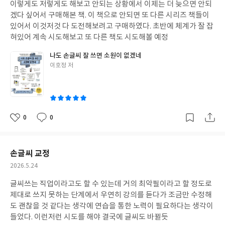
이렇게도 저렇게도 해보고 안되는 상황에서 이제는 더 늦으면 안되
일
집회와 같은 사건들을 세대별로 어떻게 기억하는지 비교해 보는 활
겠다 싶어서 구매해본 책. 이 책으로 안되면 또 다른 시리즈 책들이
동도 가능하다.특히 이 책은 역사 수업을 민주시민교육과 연결하는
있어서 이것저것 다 도전해보려고 구매하였다. 초반에 체계가 잘 잡
데 좋은 소재를 제공한다. 우리는 상대방을 너무 쉽게 규정한다. 특
혀있어 계속 시도해보고 또 다른 책도 시도해볼 예정
정 세대를 향해 "꼰대", "요즘 애들", "MZ는 이기적이다"와 같은
표현을 사용하며 서로를 단순화한다. 하지만 책을 읽다 보면 사람들
나도 손글씨 잘 쓰면 소원이 없겠네
은 생각보다 훨씬 복합적인 존재이며, 어느 한 세대로 설명할 수 없
글
이호정 저
쓴
는 다양한 궤적을 가지고 살아왔음을 알게 된다.오히려 오늘날 우리
이
가 배워야 할 것은 상대방을 규정하는 능력이 아니라 이해하는 능력
일지도 모른다. 서로 다른 시대를 살아온 사람들이 왜 그렇게 생각하
게 되었는지 이해하려는 태도 말이다.청소년기야말로 이러한 시각
0
0
을 배우기에 가장 중요한 시기라고 생각한다. 학생들은 앞으로 다양
좋
댓
작
아
글
성
한 사람들과 함께 살아가야 한다. 세대, 성별, 지역, 정치적 성향이
요
일
다른 사람들과 공존하는 사회에서 필요한 것은 상대를 향한 조롱이
손글씨 교정
나 혐오가 아니라 이해와 공감의 능력이다.『세대X한국사』는 그
런 점에서 역사교사에게도 의미 있는 책이다. 단순히 현대사 지식을
작
2026.5.24
전달하는 데 그치지 않고, 학생들과 함께 "우리는 왜 서로를 이해하
성
글씨쓰는 직업이라고도 할 수 있는데 거의 최악필이라고 할 정도로
일
지 못하는가", "역사적 경험은 우리의 생각을 어떻게 만드는가"라
제대로 쓰지 못하는 단계에서 우연히 강의를 듣다가 조금만 수정해
는 질문을 던질 수 있게 만든다.역사는 과거의 이야기가 아니다. 지
도 괜찮을 것 같다는 생각에 연습을 통한 노력이 필요하다는 생각이
금 우리 곁에 있는 사람들을 이해하기 위한 가장 좋은 도구다. 『세
들었다. 이런저런 시도를 해야 결국에 글씨도 바뀔듯
대X한국사』는 그 사실을 다시 한번 일깨워 주는 책이었다. 학생들