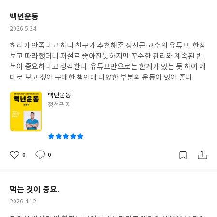
요
일
백년운동
작
2026.5.24
성
허리가 안좋다고 하니 친구가 추천해준 정선근 교수의 유튜브. 한참
일
보고 따라했더니 저절로 좋아진듯하지만 꾸준한 관리와 계속된 반
복이 중요하다고 생각한다. 유튜브만으로는 한계가 있는 듯 하여 제
대로 보고 싶어 구매한 책인데 다양한 부분의 운동이 있어 좋다.
백년운동
글
정선근 저
쓴
이
0
0
좋
댓
작
아
글
성
요
일
먹는 것이 중요.
작
2026.4.12
성