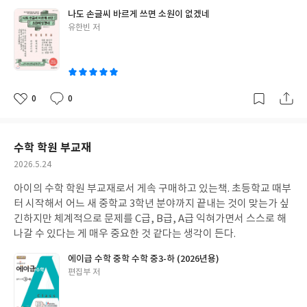
과 세대 갈등, 현대사, 민주시민교육에 대해 이야기하고 싶은 교사
나도 손글씨 바르게 쓰면 소원이 없겠네
라면 한 번쯤 읽어볼 만한 가치가 충분한 책이다.
글
유한빈 저
쓴
이
0
0
좋
댓
작
아
글
성
요
일
수학 학원 부교재
작
2026.5.24
성
아이의 수학 학원 부교재로서 게속 구매하고 있는책. 초등학교 때부
일
터 시작해서 어느 새 중학교 3학년 분야까지 끝내는 것이 맞는가 싶
긴하지만 체계적으로 문제를 C급, B급, A급 익혀가면서 스스로 해
나갈 수 있다는 게 매우 중요한 것 같다는 생각이 든다.
에이급 수학 중학 수학 중3-하 (2026년용)
글
편집부 저
쓴
이