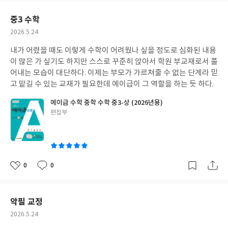
르기까지 한국 현대사를 살아온 사람들의 경험을 차례로 조명한다.
요
일
우리는 흔히 세대를 하나의 집단으로 묶어 이야기한다. '586세대',
중3 수학
'MZ세대', '알파세대' 같은 이름을 붙이며 마치 그들이 동일한 가치
작
2026.5.24
관을 공유하는 사람들인 것처럼 생각한다. 하지만 책을 읽다 보면 같
성
은 시대를 살았더라도 사람마다 경험한 현실은 다르며, 그 차이가
내가 어렸을 때도 이렇게 수학이 어려웠나 싶을 정도로 심화된 내용
일
곧 개인의 가치관과 세계관을 형성했다는 사실을 깨닫게 된다.특히
이 많은 가 싶기도 하지만 스스로 꾸준히 앉아서 학원 부교재로서 풀
인상적이었던 점은 역사적 사건이 단순히 교과서 속 사실로 존재하
어내는 모습이 대단하다. 이제는 부모가 가르쳐줄 수 없는 단계라 믿
는 것이 아니라 각 세대의 삶에 깊게 스며들어 있다는 점이었다. 예
고 맡길 수 있는 교재가 필요한데 에이급이 그 역할을 하는 듯 하다.
를 들어 IMF 외환위기는 교과서에서는 몇 줄의 경제 위기로 서술되
에이급 수학 중학 수학 중3-상 (2026년용)
지만, 어떤 세대에게는 부모의 실직을 경험한 기억이며, 또 다른 세
글
편집부
대에게는 평생 안정적인 직장을 꿈꾸게 만든 계기가 된다. 촛불집회
쓴
역시 누군가에게는 민주주의의 승리였지만, 다른 누군가에게는 정
이
치적 혼란으로 기억될 수 있다.역사를 가르치는 입장에서 이러한 관
점은 매우 중요하다. 학생들은 종종 역사를 정답과 오답으로 구분하
려 한다. 그러나 실제 역사 속 사람들은 정답을 알고 살아간 것이 아
0
0
좋
댓
작
니다. 각자의 위치와 환경, 그리고 시대적 경험 속에서 선택하고 행
아
글
성
동했을 뿐이다. 『세대X한국사』는 바로 그 점을 자연스럽게 보여
요
일
준다.수업적으로도 활용 가치가 높다고 느꼈다.예를 들어 현대사 단
악필 교정
원에서 학생들에게 "부모님 세대가 경험한 가장 큰 역사적 사건은
작
2026.5.24
무엇인가?"를 인터뷰해 오게 한다면, 교과서 속 사건이 실제 삶의
성
기억으로 연결될 수 있다. 또한 IMF, 월드컵, 스마트폰의 등장, 촛불