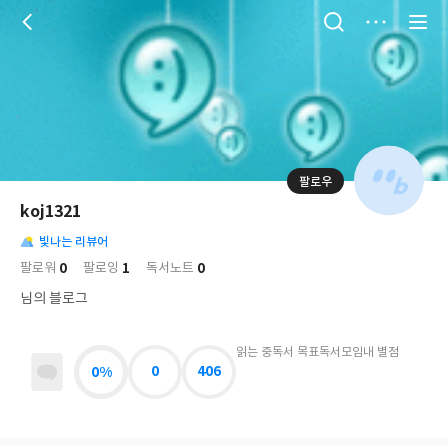
저
장
팔로우
나
의
koj1321
님
대
사
의
빛나는 리뷰어
표
락
사
사
배
0
1
0
팔로워
팔로잉
독서노트
진
경
락
님의 블로그
읽는 중
독서 목표
독서모임
내 별점
0%
0
406