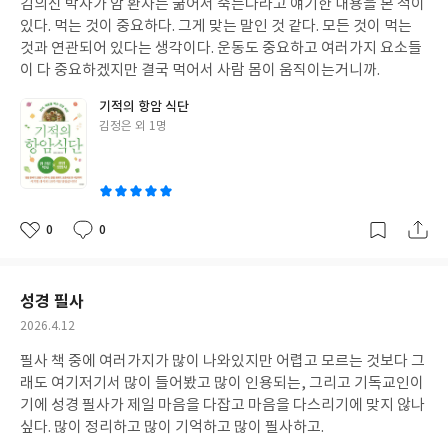
김의신 박사가 암 환자는 굶어서 죽는다라고 얘기한 내용을 본 적이
일
있다. 먹는 것이 중요하다. 그게 맞는 말인 것 같다. 모든 것이 먹는
것과 연관되어 있다는 생각이다. 운동도 중요하고 여러가지 요소들
이 다 중요하겠지만 결국 먹어서 사람 몸이 움직이는거니까.
기적의 항암 식단
글
김정은 외 1명
쓴
이
0
0
좋
댓
작
아
글
성
요
일
성경 필사
작
2026.4.12
성
필사 책 중에 여러가지가 많이 나와있지만 어렵고 모르는 것보다 그
일
래도 여기저기서 많이 들어봤고 많이 인용되는, 그리고 기독교인이
기에 성경 필사가 제일 마음을 다잡고 마음을 다스리기에 맞지 않나
싶다. 많이 정리하고 많이 기억하고 많이 필사하고.