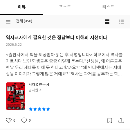
리뷰
포스트
리스트
목
선
전체 (450)
록
택
보
된
기
역사교사에게 필요한 것은 정답보다 이해의 시선이다
분
선
류
택
작
2026.6.22
성
<출판사에서 책을 제공받아 읽은 후 서평입니다> 학교에서 역사를
일
가르치다 보면 학생들은 종종 이렇게 묻는다."선생님, 왜 어른들은
맨날 우리 세대를 이해 못 한다고 할까요?""왜 인터넷에서는 세대
갈등 이야기가 그렇게 많은 거예요?"역사는 과거를 공부하는 학문
이지만, 사실 우리가 역사 수업을 하는 이유는 현재를 이해하기 위
세대X 한국사
해서다. 그런 점에서 김재원의 『세대X한국사』는 단순히 한국 현
글
김재원 저
대사를 설명하는 책이 아니라, 오늘날 한국 사회를 가로지르는 세대
쓴
갈등과 인식의 차이를 역사라는 렌즈를 통해 해석하려는 시도라고
이
볼 수 있다.이 책의 가장 큰 장점은 특정 세대를 옹호하거나 비판하
는 데 머무르지 않는다는 점이다. 저자는 박정희 시대의 산업화와 새
마을운동을 경험한 세대부터 서태지와 아이들의 등장, IMF 외환위
0
0
좋
댓
작
기를 겪은 세대, IT 혁명과 촛불집회, 탄핵 정국을 경험한 세대에 이
아
글
성