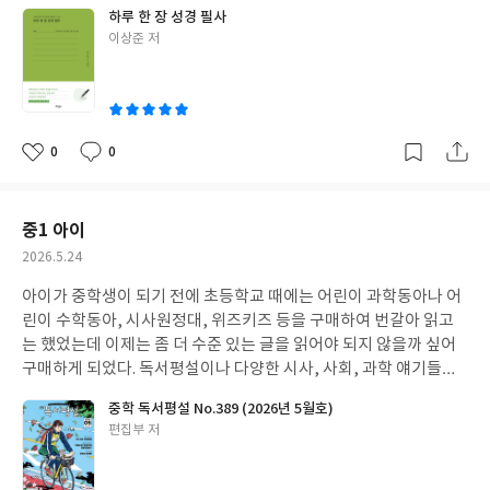
하루 한 장 성경 필사
글
이상준 저
쓴
이
0
0
좋
댓
작
아
글
성
요
일
중1 아이
작
2026.5.24
성
아이가 중학생이 되기 전에 초등학교 때에는 어린이 과학동아나 어
일
린이 수학동아, 시사원정대, 위즈키즈 등을 구매하여 번갈아 읽고
는 했었는데 이제는 좀 더 수준 있는 글을 읽어야 되지 않을까 싶어
구매하게 되었다. 독서평설이나 다양한 시사, 사회, 과학 얘기들이
있어 좋다.
중학 독서평설 No.389 (2026년 5월호)
글
편집부 저
쓴
이