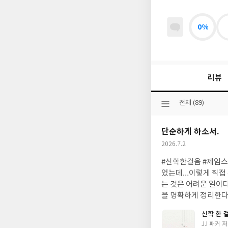
0%
리뷰
선
전체 (89)
택
된
단순하게 하소서.
분
류
작
2026.7.2
성
#신학한걸음 #제임스패커 #도서제공 얼마전 제임스 패커의 전기를 읽고…올 곧은 그의 삶을 
일
었는데…이렇게 직접 
는 것은 어려운 일이
을 명확하게 정리한다?!? 그 쉽지 않은 일에 탁월한 재능을 보인 분이 바로 ‘제임스 패커‘다. 정말 
랐다. 📖 “저를 단
신학 한 
같은 태도를 따르고자 노
글
J.I 패커 저