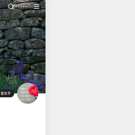
저
장
팔로우
대
표
사
진