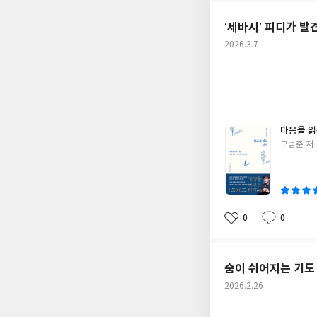
한 답을 저자가 우리에
요
일
은가? - 예수님의 부활은 신뢰 
‘세바시’ 피디가 발
기 쉽지 않았던 이야
작
2026.3.7
야기 쏙쏙 들어온다) 
성
천국 같은‘ 분이다. 
일
지 않는다. 인간이 하
적이다. 왜냐하면 ‘
을 보내고 있는 크리스천들에게 추천하고 싶다. ”나
나를 믿는 자는 영원히
마음을 읽
신자 모두에게 분명히
글
구범준 저
쓴
이
0
0
좋
댓
작
아
글
성
요
일
숨이 쉬어지는 기도 
작
2026.2.26
성
일