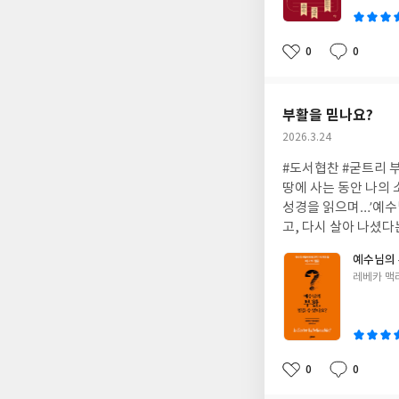
통치 안에 거하는 삶5
시다 각 장마다 주제
보며 책에 또 반함) 전
0
0
좋
댓
작
볼 수 있는 책의 응용
아
글
성
스트 : 주요 구절에 대
요
일
눔이 가능한 질문들 위와 같이 구성하고 있다. 처음에는 딱딱해 보이는 책의 표지와 크기…벽돌책 까지는 아니지만 만
부활을 믿나요?
만치 않아 보이는 책의
작
2026.3.24
과 사진으로 한 눈에 
성
의 뜻을 받아 우리 현
#도서협찬 #굳트리 
일
실과 거짓이 뒤섞여 보이는 이
땅에 사는 동안 나의
야 겠지~?!?
성경을 읽으며…’예수
고, 다시 살아 나셨다는 걸 알게 되었다. 신의 아들이 고통을 받았
살아났다고…??? 그 
예수님의 
들이 고난을 받았다면 
글
레베카 맥
하건데 이렇게 의심 많은
쓴
이야기다. 그러나 합당
이
사람이 죄인인가? 셋
로 살펴보자. ’인어는
까?’라는 질문까지 이
0
0
좋
댓
작
다.예수님의 부활에 
아
글
성