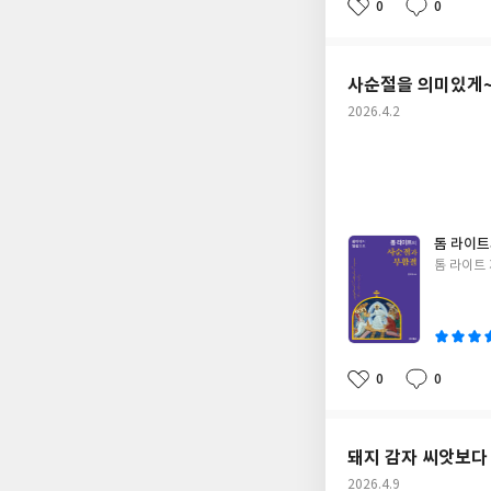
회자들의 순례기‘, ‘
0
0
좋
댓
작
참 좋았다. (아내 또
아
글
성
고… ‘길 위의 고백‘
요
일
례가 단순히 “불편을
사순절을 의미있게
되기를 바랍니다. 복음
작
2026.4.2
복음은 보고, 듣고, 
성
시 알게 해준 책.깊은
일
바래본다.
톰 라이트
글
톰 라이트
쓴
이
0
0
좋
댓
작
아
글
성
요
일
돼지 감자 씨앗보다 
작
2026.4.9