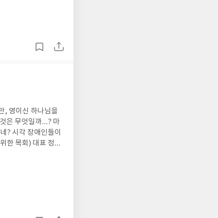
 말들…ㅎㅎ 그런데, 제
 흥
서 이
명하거나, 나 스스로 되
고 구속하셨다. 이 교
을 밝혀 우리에게 적용
것이지!! 이 책처럼
기를 기도하게된다. ”나를 단순하게 만드신 하나님, 제가 더욱 단순해지게 하소서.“
지만, 영이신 하나님을
것은 무엇일까…? 마
 “네? 시각 장애인들이
위한 목회) 대표 정민
그는 믿음으로 이곳저
 기독교 tv와 스튜디
처럼 재정을 후원받아
한 부분이 좋았고,성지
~~)‘시각 장애인 목