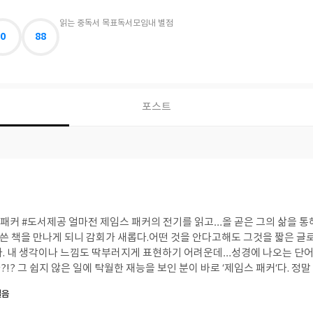
읽는 중
독서 목표
독서모임
내 별점
0
88
포스트
통해 적잖은 감동을 받았
쓴 책을 만나게 되니 감회가 새롭다.어떤 것을 안다고해도 그것을 짧은 글
다. 내 생각이나 느낌도 딱부러지게 표현하기 어려운데…성경에 나오는 단
이 책을 읽고 깜짝 놀
순하게 만드신 주님, 제가 더욱 단순해지게 하소서.“ 나는 마음 깊이 이말에 
걸음
력했다. -J.I. 패커- 책은 총 4부로 이루어져 있다. 1. 하나님은 창조주 이