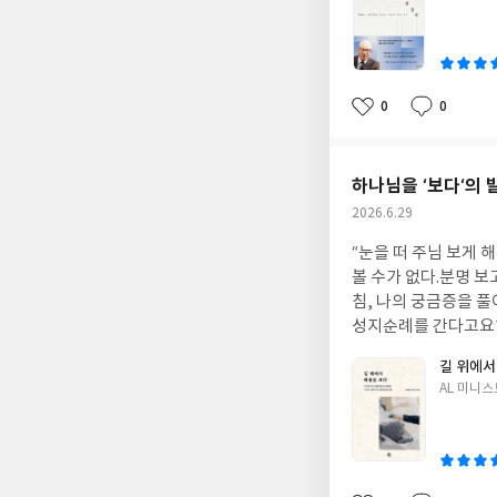
주 이시다.3. 하나님은 은혜의 주
쓴
석, 주권, 예정…‘ 
이
임스 패커는 각 용어에 맞
미로운 주제에 대한 해석도
책은 역시 한 번 볼 
0
0
좋
댓
작
새기기에 좋은 신학적
아
글
성
제가 곧 기도다. 하나
요
일
하시고, 우리가 그것을
하나님을 ‘보다‘의 
작
2026.6.29
성
“눈을 떠 주님 보게 
일
볼 수가 없다.분명 보
침, 나의 궁금증을 풀
성지순례를 간다고요? 
교 목사님이 시각 장
길 위에서
곳 문을 두드리며 희
글
AL 미니
오 RGB, 도서출판
쓴
순례를 시작한 42명의 순례자들 이야기. 책은 매일의 여정에 마
이
파트로 구성되어 있다.
순례 노트, 우리가 남