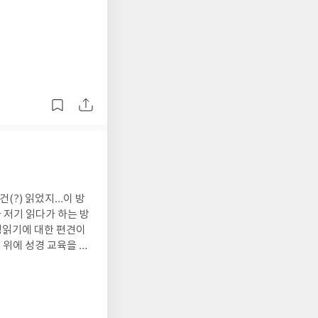
 있다는 복음을 만나게
 말씀을 풀어 그리스
잘 이해하지 못했었는
죄송해요~~)극적인 사
책을 통해 알게 되었
말씀을 통해 매일매일
 책은 한달동안 매일
해 부활하신 예수님을
(?) 읽었지…이 방
게’ 성경 구절을 띄
의 우리 세대와 다음 세
어지이다.4. 하나님의