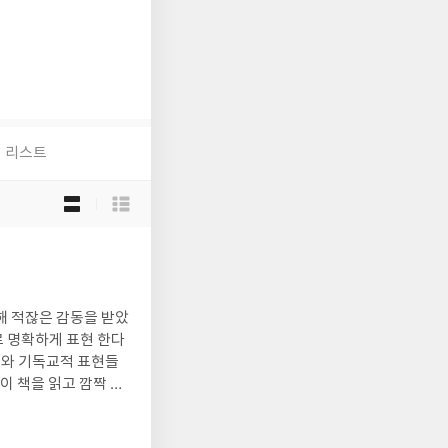
리스트
목
록
보
기
선
택
로 명확하게 표현 한다
어와 기독교적 표현들
공감하며 지적으로 그와
시다.2. 하나님은 구속