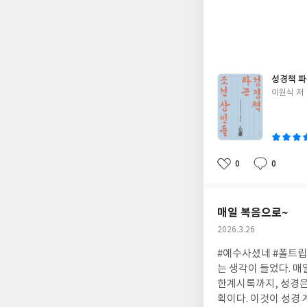
성
일
성경책 파
글
이원식 저
쓴
이
0
0
좋
댓
작
아
글
성
요
일
매일 복음으로~
작
2026.3.26
성
#예수사셨네 #폴트립 #
일
는 생각이 들었다. 매
한계시록까지, 성경은
획이다. 이것이 성경