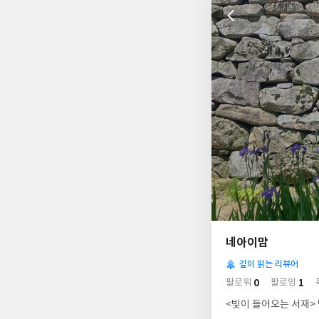
나
의
네아이맘
님
사
의
깊이 읽는 리뷰어
락
사
배
0
1
팔로워
팔로잉
경
락