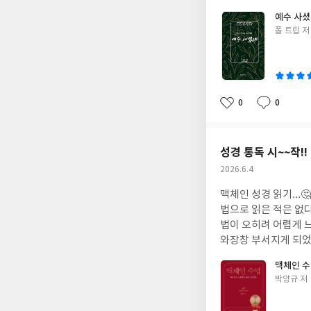
터 계시록까지 한달(3
예수 사
된다. 예수님이 십자
글
폴 트립 저
도가 죽었다가 다시 
쓴
데… 창세기부터 시작
이
건과 실패처럼 보이는
다. 리디머 신학교 목회상담학 교수이자 상담가인 저자의 글에 나타난 통찰은 참 예리하면서도 따듯하다. 우리의 죄를
알려주는 예리함과 그
0
0
좋
댓
작
말해준다.이해할 수 
아
글
성
복음과 살고자 하는 
요
일
만나게 될 줄 믿는다. 
성경 통독 시~~작!!
작
2026.6.4
성
맥체인 성경 읽기…
일
법으로 읽은 적은 없다. 좋다고 듣기는 했으나… 뭐가 좋은지도 모르겠고…표를 따라 여기 읽다가 저기 읽다가
법이 오히려 어렵게 느껴졌다. 하지만, 감사하게도 이번에 읽게 된 이 책을 통해 
와장창 부서지게 되었다. (좋은 책 감사해요~~) 저자
시하는 새로운 패러다
맥체인 
워주고, 숏폼과 ai 
글
박양규 저
대의 신앙인들이 성경 통독의 기쁨을 
쓴
대 그리스도인이 현대
이