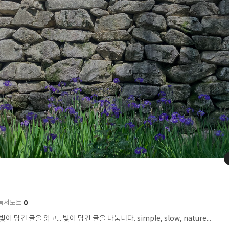
0
독서노트
<빛이 들어오는 서재> 빛이 담긴 글을 읽고... 빛이 담긴 글을 나눕니다. simple, slow, nature...