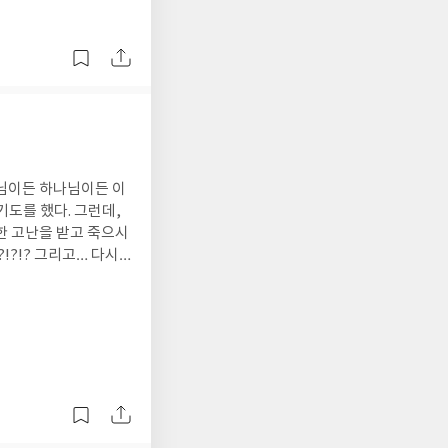
는 소망8. 메시아가 오
는 사람들 그림과 설명
 읽게 될 성경의 맥락을
의 시대적 배경- 콘텍
 스스로 또는 공동체 나
예술, 역사가 표와 그림
 일으킨 ‘맥체인‘목사님
 많은 것을 대체하고 진
수님이든 하나님이든 이
기도를 했다. 그런데,
한 고난을 받고 죽으시
신을 믿는 건데 신의 아
까…??? 진심으로 고백
무 놀라운
벌하는가? 둘째, 어떤
가? 이 의문들을 차례
는 길이 정말 있을
책은 우리에게 선물과 같
사이자 작가 답게 명료