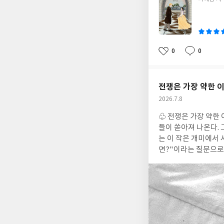
쓴
이
0
0
좋
댓
작
아
글
성
요
일
전쟁은 가장 약한 
작
2026.7.8
성
♧ 전쟁은 가장 약한
일
들이 쏟아져 나온다.
는 이 작은 개미에서
면?"이라는 질문으로 이
았다.전쟁은 누구에게나
인처럼 스스로를 지키
난을 가기 위해 큰 차
에게는 도망칠 기회조
는 평범한 일상을 살
만, 전쟁을 직접 겪