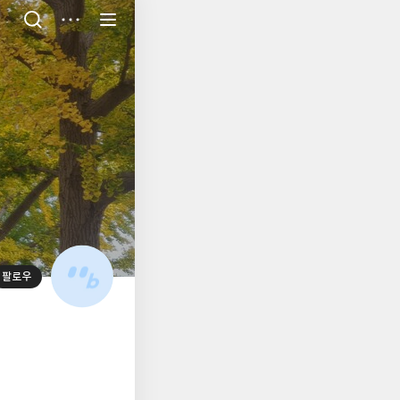
저
장
팔로우
대
표
사
진