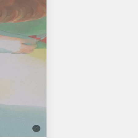
툭툭 그려진 일상에서
습하게 느껴지는 요즘
 가져본다. 더운 날씨
 그늘아래서, 《천사
행하는 #뭉끄7기 로 활동중 입니다.
첨
1
부
된
사