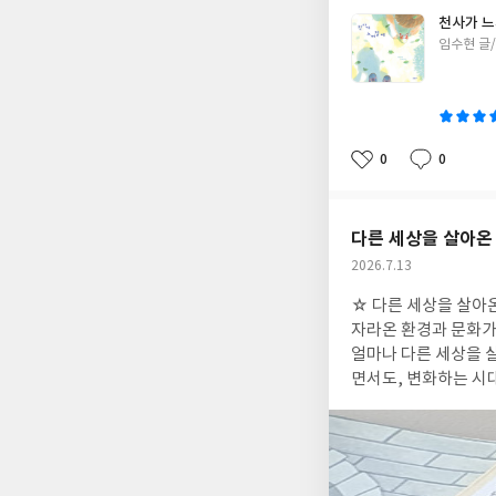
천사가 느
글
임수현 글
쓴
이
0
0
좋
댓
작
아
글
성
요
일
다른 세상을 살아온
작
2026.7.13
성
☆ 다른 세상을 살아
일
자라온 환경과 문화가
얼마나 다른 세상을 
면서도, 변화하는 시
의 시선 이 책에서 가장 기억에 남는 장면은 계손향과 노월이 별똥별을 바라보며 이야기를 나누는 부분이다. 동양에서
는 별똥별을 '큰 별
믿는다. 같은 하늘, 
까."라며 웃고, 계손