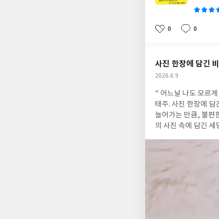
0
0
좋
댓
작
아
글
성
요
일
사진 한장에 담긴 
작
2026.6.9
성
" 어느날 나도 모르게
일
태주. 사진 한장에 담긴
늘어가는 만큼, 불편
의 사진 속에 담긴 
고 있다. '착한'이라는 단어의 함정에 빠진 수호, '약한' 모습에서 벗어나고 싶어하는 온, 마음의 상처와 뜻하지않은
'폭력적인'모습을 보인
'용기'가 필요하다."
수 있는 용기, 사과할 수 있는 용기와
먹먹하기도 했다. 한
그리고, 숨막히게 답
는 책이다. ☆ '용기'가 필요
사람들에게 권하고 싶은