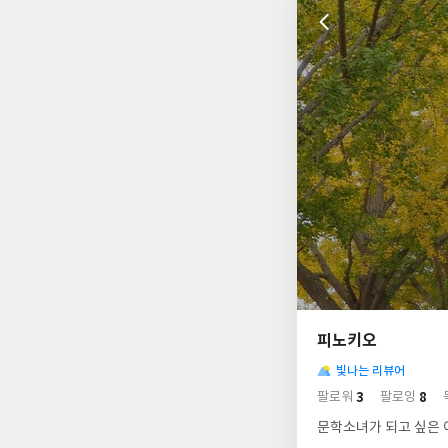
나
의
피노키오
님
사
의
빛나는 리뷰어
락
사
배
3
8
팔로워
팔로잉
경
락
문학소녀가 되고 싶은 