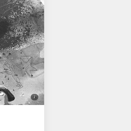
운 일상과 전쟁 이후의
 일이라는 것을 그림만
 깊이이 책은 표지부
감은 전쟁의 긴장감을
탄과 탱크, 피난을 떠
 모습까지. 그림 하나
다. 처음에는 현실적인
그리고 전쟁 속에서도
 희생자의 손녀다. 그래
상한 온이를 이야기하지
무 당연한 말이다. 하
이 더 오래 붙잡고 생
조용하지만 깊게 묻는
첨
3
부
된
사
진