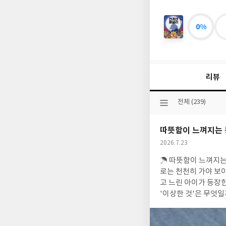
0%
천
개
산
패
밀
리뷰
리
3
선
전체 (239)
택
된
따뜻함이 느껴지는 
분
류
작
2026.7.23
성
☂ 따뜻함이 느껴지는 동시
일
로는 천천히 가야 보
고 느린 아이가 등장
'이상한 것'은 무엇일까? ☂일상의 따사로움일상 속 따사로운 것을 놓치며 지나가는 어른들에게 보
리게 가는 아이가 등
세상을 얼마나 바쁘게