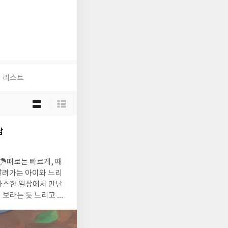
리스트
목
록
보
기
남
선
택
달려가는 아이와 느리
 따스한 일상에서 만난
이 이야기까지.. 나는
사로움을 글작가는 일곱