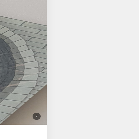
 없다. 어쩌면 그 간극
 이해하려고 노력하고,
방향을 향해 함께 걸
속에서도 한 걸음씩 앞
선택한다는 것은 지금도
진다. 《 안녕, 미스
랑을 통해 서로를 이해
. 서로 다른
 것, 그리고 서로를
창비 에서 책을 지원받
첨
2
부
된
사
진