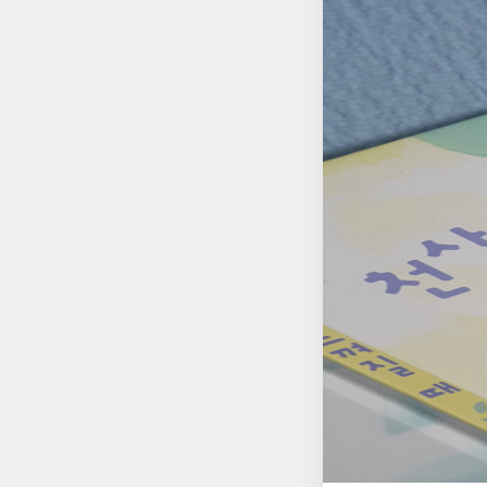
개의 행에 담아내고 
따스함이 느껴져 더 
날씨와도 닮아있고, 또 이따금 무더위 속 시원하게 불어오는 바람
시원하고도 따스한 바
탓에, 바쁘다는 핑계