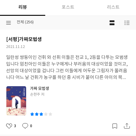
리뷰
포스트
리스트
목
선
전체 (256)
록
택
보
된
기
[서평]가짜모범생
분
선
류
택
작
2021.11.12
성
일란성 쌍둥이인 건휘 와 선휘 이들은 전교 1, 2등을 다투는 모범생
일
입니다 엄친아인 이들은 누구에게나 부러움의 대상이었을 것이고,
선망의 대상이었을 겁니다 그런 이들에게 어두운 그림자가 몰려옵
니다 어느 날 건휘가 농구를 하던 중 시비가 붙어 다른 아이의 목을
조르는 일이 발생합니다 건휘는 정신을 놓은 듯 그 아이가 의식을 잃
가짜 모범생
을 때까지 손을 놓지 않습니다 엄마는 완벽한 형을 지키기 위해 선휘
글
손현주 저
에게 부탁 아닌 부탁을 하게 됩니다 “선휘야, 형 대신 네가 그 애의
쓴
목을 졸랐다고 말해줄 수 있니?” 이 글을 보는 순간 온몸에 소름을
이
돋습니다 우리는 늘 이야기 합니다 열 손가락 깨물어 안 아픈 손가락
이 없다고…. 자녀들에게는 모두에게 평등하게 사랑을 나눠줘야 하
는 거 아니냐고…. 건휘 엄마는 아니었나 봅니다 첫째인 건휘에게 좀
3
0
좋
댓
작
더 애착이 있지 않았나 싶습니다 아무리 그렇다 한들 선휘에게 그런
아
글
성