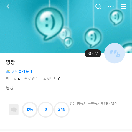
저
장
팔로우
나
의
찡빵
님
대
사
의
빛나는 리뷰어
표
락
사
사
배
4
1
0
팔로워
팔로잉
독서노트
진
경
락
찡빵
읽는 중
독서 목표
독서모임
내 별점
0%
0
249