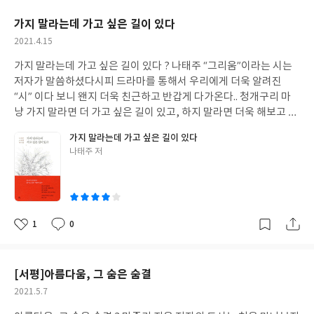
름다운 것인지 다시금 생각해보는 좋은 시간이 아니었나 싶습니다!
요
일
다시금 절도를 반복, 큰 도둑과 작은 도둑의 차이가 무엇인지 다시
조금만 생각의 방향을 달리하면 마음이 이렇게나 편안해짐을........
가지 말라는데 가고 싶은 길이 있다
금 생각하게 하는 대목이 아닐까 싶다 이렇듯 이 도서를 읽다 보면
다시 한 번 느끼는 좋은 시간이 된듯합니다 우리는 가끔은 베스트셀
작
2021.4.15
많은 생각을 하게 하므로, 동떨어진 옛날이야기가 아님을 충분히 알
러에 유명작가의 작품에 열광하는 경향이 있습니다! 신인작가이거
성
수 있다 하나하나 삶의 지혜도 얻을 수 있다 좀 더 나아가 어렵게만
나, 인지도 없는 작가의 작품은 일부러 거부하는 몸짓을 보이기도
가지 말라는데 가고 싶은 길이 있다 ? 나태주 “그리움”이라는 시는
일
느껴지던 장자의 사상에 거부감이 덜해지는 느낌이다 좀 더 적극적
합니다! 참 부끄러운 행동임을 다시 한 번 깨닫는 순간입니다 다시
저자가 말씀하셨다시피 드라마를 통해서 우리에게 더욱 알려진
으로 다가가도 되지 않을까 하는 생각도 해본다. 이 도서는 저자 생
금, 모든 도서에 편견 없이 다가가는 시각을 길러야겠습니다! 누구
“시” 이다 보니 왠지 더욱 친근하고 반갑게 다가온다.. 청개구리 마
각의 색깔이 너무 강한 부분도 있다. 하지만 독자들에게 그 마음을
나가 같은 도서에서 같은 위로를 받고, 같은 감동을 받는 것은 아니
냥 가지 말라면 더 가고 싶은 길이 있고, 하지 말라면 더욱 해보고 싶
강요하지 않는다 마지막 페이지 글귀처럼 마음이 가는 데로 장자의
겠지요! 하지만 편견을 깨면, 새로운 모습이 보인다고 하듯이....... 그
은 일이 있듯이 “그것이 인생이다”라는 글귀가 왠지 오늘따라 눈에
말을 음미해 보는 것도 좋을 듯하다 아마도 또 따른 재미를 발견하지
가지 말라는데 가고 싶은 길이 있다
렇듯 처음 페이지를 넘길 때의 그 어색함을 지웠습니다! 왠지 모를
들어온다.. 그렇듯 이 도서에서도 저자의 인생을 엿볼 수 있다 50여
않을까 싶다.
글
나태주 저
민망함을 버렸습니다! 누구나가 이 도서를 통하여 따뜻한 위로를 받
년간 끊임없는 창작활동으로 수천 편이 넘는 시를, 5천 페이지가 넘
쓴
을 수 있지 않을까 하는 생각을 해봅니다! 더불어, 저자의 따뜻한 손
는 시를, 400여 페이지만 추려낸 시집이라 하지만 그렇게 요약하였
이
길을 느껴보시길 희망해봅니다
음에도 불구하고, 장편소설에 버금갈 만큼 방대하다 표지 또한 너무
나 예쁘다 소장하고 있는 것만으로도 뿌듯함을 느낄 수 있다 500페
이지 가까운 두께 감으로 왠지 지루하다고 느낄 수 있으나, 전혀 그
1
0
좋
댓
작
렇지 않다 장편소설이 아닌 “시” 이기에 그것도 우리에게 친숙한 저
아
글
성
자의 “시” 이기에 많은 교훈과 감동을 느낄 수 있는 시간이 되리라
요
일
생각한다.…. 또한, 인생이란 무엇인지 다시금 생각해보는 시간을 가
[서평]아름다움, 그 숨은 숨결
져볼 수 있는 좋은 기회가 되지 않을까 싶다 그렇듯 “시”에는 표현하
작
2021.5.7
기 힘든 묘한 매력이 있다. 오늘도 그 매력에, 잠시마다 빠져본다.. 나
성
태주 스페셜 에디션 ? 가지 말라는데 가고 싶은 길이 있다. 이 도서