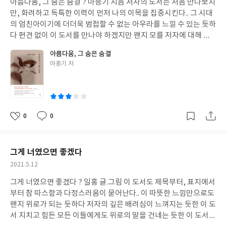
아름다움, 그 숨은 숨결 ? 마종기 지음 저자의 도서는 처음 만나보지
일
또한 정독하지 않아도, 속독하지 않아도, 통독하지 않아도 언제 어
만, 화려하고 독특한 이력이 먼저 나의 이목을 집중시킨다.. 그 시대
디서나, 어느 페이지를 넘기던 그날그날 느끼는 감동이 다를 것이라
의 엄친아이기에 더더욱 범접할 수 없는 아우라를 느낄 수 있는 듯하
본다.. 이 또한 “시”가 가진 매력 중 하나가 아닐는지……. 그래서 오
다 편견 없이 이 도서를 만나야 하겠지만 왠지 모를 저자에 대해 끌
늘도 시가 옳다 오늘도 책상 한편에 있는 이 도서 덕분에 마음이 편
림으로 한 장 한 장 페이지를 넘겨본다.. 1960년대 낯선 나라, 낯선
아름다움, 그 숨은 숨결
안해진다…..... 저자의 시에는 “너” 라는 단어가 참 많이 등장한단다
도시에서의 삶을 시작으로 예술과 문학, 여행 등등 친구에게 이야기
글
마종기 저
아마도 상대방에 관한 관심과 배려에서 오롯이, 그런 저자의 모든
하듯 구구절절 모여앉아 수다 떨 듯이 지나온 삶을 이 도서에 모든
쓴
마음을, 진심을 표현하고자 함이 아니었을까 싶다 독자들에게도 그
걸 풀어내고 있다 경험해보진 못했지만 고국에 대한 그리움과 낯선
이
마음이 잘 전달되는 듯하다 그렇듯 나태주 님의 시에서는 따뜻함을
나라에서의 진한 외로움은 왠지 조금은 알 수 있을 듯하다 그렇기에
느낄 수 있다, 사랑을 느낄 수 있다, 순수함을 느낄 수 있다
저자는 더더욱 미술에, 문학에, 예술에 집중하지 않았나 싶다 머나
먼 타국에서 얼마나 이야기하고 싶은 상대가 필요했을지……. 이 도
0
0
좋
댓
작
서에 고스란히 그 마음이 담겨있는 듯하다 아무렇지 않은 듯 잔잔하
아
글
성
게 풀어놓은 글귀에서 왠지 모를 울컥함이 올라온다.. 그렇듯 이 도
요
일
서는 저자가 나의 귓가에 속삭여주는 듯한 착각이 들 만큼 내용이 아
그게 너였으면 좋겠다
주 잔잔하다. 구구절절 많은 내용을 담고 있지만 방방 뜨지 않고 편
작
2021.5.12
안하다고 해야 할까……. 가끔은 꾸벅꾸벅 졸고 있는 나 자신을 발견
성
하기도 하지만 이 도서는 여전히 내 옆에 있다. 아마도 그 잔잔함과
그게 너였으면 좋겠다 ? 일홍 글.그림 이 도서도 제목부터, 표지에서
일
편안함 속에서 우리가 위로를 받게 되는 것은 아닐까 하는 생각을 해
부터 참 따스함과 다정스러움이 묻어난다.. 이 따뜻한 느낌만으로도
본다.. 뉴스에서 들려오는 사건 사고들이 많은 요즈음 모두가 지치고
왠지 위로가 되는 듯하다 저자의 깊은 배려심이 느껴지는 듯한 이 도
힘든 요즈음 이 도서를 통하여 조금은 편안함을 느꼈으면 한다.. 조
서 지치고 힘든 모든 이들에게도 위로의 말을 건네는 듯한 이 도서
금은 따뜻함을 느꼈으면 한다.. 저자의 아름다운 그 숨결을 느꼈으면