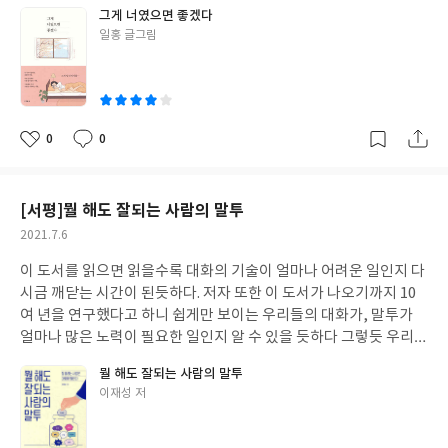
아래와 같이 다섯 가지 CHAPTER 로 엮어놓았다 “나의 안부를 물
그게 너였으면 좋겠다
한다.
어야 할 때 열심히 살아왔고, 또 열심히 살아갈 당신에게 이 순간은
글
일홍 글그림
미래의 내가 그리워할 바로 그 순간이 될 테니 네가 없었다면 꽃이
쓴
져도 남는 것” 이 소제목의 글귀만으로도 무언가가 느껴진다.. 이 글
이
귀만으로도 누군가에게는 작은 위로가 되어주지 않을까 싶다 누군
가에게 건네는 어설픈 위로 몇 마디보다는 이 도서를 선물하고 싶다
는 생각을 문득 해본다.. 나이와 상관없이, 슬픔과 우울의 깊이에 상
0
0
좋
댓
작
관없이 모두에게 손을 내밀어주는 듯하다 난 시작 페이지에서부터
아
글
성
이 도서에 빠져들고 있다 “괜찮아요 잠시 넘어진 것뿐이에요” 내가
요
일
넘어진 것도 아닌데……. 요즈음 힘든 일이 있는 것도 아닌데……. 요
[서평]뭘 해도 잘되는 사람의 말투
즈음 많이 행복한듯한데……. 왜 난 이 글귀에서 자꾸 눈물이 나는 걸
작
2021.7.6
까요……. 이렇듯 다른 이들에게도 이 도서는 어느 순간 조용하게 등
성
을 토닥토닥 쓰다듬어 주고 있지 않을까 싶다 얼마 전 방송에서 청년
이 도서를 읽으면 읽을수록 대화의 기술이 얼마나 어려운 일인지 다
일
고독사 보고서를 본 적 있다 점점 증가하는 1인 가구와 취업난…….
시금 깨닫는 시간이 된듯하다. 저자 또한 이 도서가 나오기까지 10
복합적으로 어려운 현재 상황 속에서 청년들의 고독사도 더 이상 특
여 년을 연구했다고 하니 쉽게만 보이는 우리들의 대화가, 말투가
별한 죽음이 아니라 한다.. 그만큼 우리 곁에서 빈번하게 발생하고
얼마나 많은 노력이 필요한 일인지 알 수 있을 듯하다 그렇듯 우리가
있는 사건이 아닐까 싶다 너무나 슬픈 현실에 잠시나마 가슴이 먹먹
무심결에 뱉어내는 말들로 인하여 누군가에게는 크나큰 상처가 될
뭘 해도 잘되는 사람의 말투
해진다.. 너무 거창하게 들릴지는 모르나, 그들에게도 이 도서를 읽
수 있다는 것을 이번 기회를 통해 다시금 마음속 깊이 새겨야 할 듯
글
이재성 저
는 시간이 조금이라도 주어졌더라면……. 아마도 조금은 다른 선택
하다 저자는 그렇게 누구나가 제목처럼 뭘 해도 잘되는 사람이 될 수
쓴
을 하지 않았을까……. 같은 경험이 있는 저자의 위로를 더욱 절실하
있도록 우리들에게 대화의 마법을 하나하나 아낌없이 알려주려 한
이
게 받아들이지 않았을까 하는 생각을 해본다.. 더 나아가 이 도서는
다.. 대화의 시작, 좋은 대화의 비결, 좋은 대화를 하기 위한 마음가