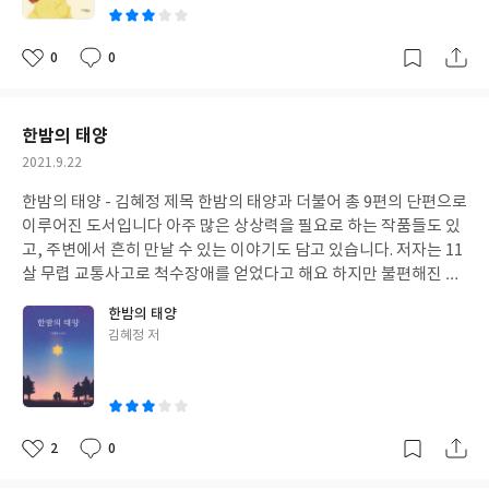
떤 의미가 있는지 우리들에게 자세하게 알려주려 한다. 하여 쉽게 다
는 “카레닌”이 품위와 명예만 중시하는 무정하고 무심한 남편이라
가온 글귀 몇 편을 찾아본다…. [얼굴을 마주할 때는 좋은 낯빛으로
고 표현하지만, 난 안나를 만나고 나니 그가 천사가 아닐까 하는 생
남을 칭찬하다가 또한 쉽게 등을 돌리고 그를 깎아내린다] - 도척 이
0
0
좋
댓
작
각을 해봅니다 요즈음 “내로남불” 이라는 신조어가 유행처럼 사용
글귀만으로도 우리는 어떤 내용인지 금방 인지할 수 있다 저자가 이
아
글
성
되고 있습니다 이 도서를 읽고 나니 더더욱 불륜 남녀가 자신들의 행
야기했듯이 “손바닥 뒤집듯 구름이 뒤덮는다면, 손바닥 뒤집듯 비
요
일
동을 합리화하지 않았으면 합니다 배우자에 대한 최소한의 예의이
도 쏟아지기 마련이다” 현대사회에서도 적용되는 사람의 심리를 잘
한밤의 태양
니까요 그리고 그 끝은 안나처럼 행복한 결말이 될 수 없습니다 한
묘사하고 있다. 얼마 전 지인의 SNS 글귀를 본 적이 있다. 누군가의
작
2021.9.22
사람에 대한 집착증이 심해져 자신을 얼마나 피폐하게 만드는지 이
험담으로 괴로워하는 듯하다 험담을 한 그 지인에게 경고성 멘트도
성
도서를 통하여 다시 한번 확인할 수 있습니다 이렇듯 안나와 브론스
빼놓지 않는다 하지만 그 글귀만으로도 난 안다.. 험담을 한 친구가
한밤의 태양 - 김혜정 제목 한밤의 태양과 더불어 총 9편의 단편으로
일
키의 삶을 보아온 우리들은 사람으로서 지켜야 할 도리에서 벗어나
누구인지……. 같은 공간 안에 있을 때는 둘도 없는 절친이라고 하는
이루어진 도서입니다 아주 많은 상상력을 필요로 하는 작품들도 있
지 않기를 희망해봅니다 이 도서는 600페이지 가까운 분량의 도서
사람들이 서로 다른 공간에 가서는 서로를 비방한다는 것을……. 그
고, 주변에서 흔히 만날 수 있는 이야기도 담고 있습니다. 저자는 11
이긴 하나, 안나에 집중하지 않아도 등장인물들의 다양한 캐릭터가
래서인지 이 글귀가 다시금 눈에 들어온다.. 그리고 다시금 깨닫는다
살 무렵 교통사고로 척수장애를 얻었다고 해요 하지만 불편해진 몸
있기 때문에 읽는 내내 지루하지 않을 듯합니다 모두가 캐릭터 하나
사람과 사람과의 아름다운 거리가 필요하다는 것을……. [세상 사람
인데도 불구하고 긍정적인 생각만으로 지금까지 살아왔다고 합니
하나, 개개인의 심리묘사 하나하나에 집중해보는 건 어떨까요?
한밤의 태양
들은 모두 뭔가를 위해 죽는다. 어떤 사람들은 인의를 위해 죽어서
다! 더불어 자신이 쓴 글들이 이 도서를 만나는 모든 이들에게 위로
글
김혜정 저
그를 군자라 일컫는다. 어떤 사람은 재물을 위해 죽어서 사람들이 그
와 평화를 줄 수 있다면 자신을 행복할 것이라고……. 그 따뜻한 마음
쓴
를 소인이라 일컫는다] -병무 저자가 이 글귀를 왜 작은 도둑과 큰
만으로도 왠지 위로가 되는 느낌입니다! 페이지를 넘기기도 전에 왠
이
도둑으로 비유했는지 잘 이해는 되지 않으나 이 페이지를 읽다 보니
지 마음이 잔잔해지는 느낌입니다! 잠시나마, 내 자신이 부끄럽기
얼마 전 TV에서 접한 내용이 생각이 난다.. 7, 80년대 사회 고위층
까지 합니다. 주어진 삶에 고마워하기 보다는 항상 불평불만이 많거
집을 자주 털어 “대도(大盜)라는 별명을 얻었다 한다.. 훔친 돈 일부
든요 누구나가 치열하고 고단한 삶 속에서 자그마한 행복들을 찾아
2
0
좋
댓
작
를 가난한 사람을 위해 사용하기도 했다고 하여 의적으로 표현되기
가듯이 나 또한 소소한 행복이 무엇인지, 각자의 인생이 얼마나 아
아
글
성
도……. 출소 후 제2의 인생을 사는 듯했으나, 습관이 무서운 것인지