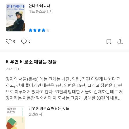
숙함을 뒤로하고 이번에 우연찮게 시와 노래를 통하여 크나큰 감동
덕분에 이 도서가 더욱 인기가 있는 건 아닐까 싶기도 하구요 키 포
행기는 참 신선하게 다가옵니다 더 나아가 내가 꿈꾸던 이상적인 할
안나 카레니나
을 받은 적이 있다 어느 모임에서 친구가 남편에게서 상처받은 이야
인트는 안나의 불륜인 브론스키와의 사랑인데 왜 청소년 권장도서
머니의 모습이 아닐까 싶습니다 자식들에게 의지하지 않고 스스로
글
레프 톨스토이 저
기를 하면서 자신의 존재에 대하여 심각한 고민을 하고 있을 때이다
인지 잠시 의아스럽긴 합니다만……. 누군가는 같은 도서를 여러 번
쓴
의 인생을 거뜬히 경영하는 삶! 지금부터라도 이렇게 나이 들어갈
마침 이 도서가 옆에 있어서 페이지 뒷면에 있는 조동화님의 “나 하
읽을 때에도 때와 장소에 따라서, 나이 때별로 감동이 다르다고 합
이
수 있도록 준비해야 하지 않을까 싶습니다 많은 이들이 단편 하나하
나 꽃 피어”라는 시를 캡처해 메신저로 보냈다 얼마 지나지 않아 그
니다 아마도 그때의 나와 지금의 내가 다르기 때문은 아닐는지
나에 공감하는 부분들이 있으리라 생각됩니다 잠시나마, 편안한 마
친구가 많은 위로를 받았다며 영상을 보내준 것이다 어느 바리톤의
요……. 나이를 먹으면서 생기는 경험치는 어느 누군가가 가르쳐줄
음으로 문장 하나하나에 집중해보는 건 어떨는지요!
중후한 음성으로 이어지는 노래~~ 순간 가슴속 깊은 곳에서 무언가
수 있는 영역이 아니니까요! 내가 [안나 카레니나]를 통독한 건 이번
0
0
좋
댓
작
가 올라오면서 내 자신이 울컥한 것이다 친구를 위로하려다 도리어
이 처음입니다 너무나 익숙한 도서임에도, 너무나 유명한 도서임에
아
글
성
내 자신이 감동받은 시간........ 그렇듯 시와 노래가 만나니 감동이 두
도 줄거리는 모두 알고 있음에도……. 그래서 더더욱 완독할 생각을
요
일
배! 하여 많은 이들이 이 도서를 통하여 위로와 감동을 받으셨으면
못 한 듯합니다 그래서인지 익숙한 도서임에도 불구하고 참 새롭습
비우면 비로소 깨닫는 것들
합니다 많은 이들이 이 도서를 통하여 인생이 귀하다는 것을, 사람
니다 뻔한 이야기임에도 신선하다고 해야 할까요! 결혼 생활을 유지
작
2021.8.13
이 소중하다는 것을 깨닫는 시간이 되길 희망합니다
하고 있는 요즈음, [불륜]이라는 단어가 한 가정에 얼마나 큰 파급력
성
을 행사하는 힘이 있는 언어임을 충분히 알기에 더욱 안나라는 캐릭
장자의 서물(書物) 에는 크게는 내편, 외편, 잡편 이렇게 나뉜다고
일
터에 집중되는 듯합니다 “기가 막힌 심리묘사” 덕분에 더더욱 이 도
하고, 깊게 들어가면 내편은 7편, 외편은 15편, 그리고 잡편은 11편
서에 빠져드는 듯합니다 불륜을 저지르면서도 너무나 당당한 안나
으로 이루어져 있다고 한다. 33편의 방대한 서물이 존재하는데 그저
를 보면 눈살이 찌푸려지기도 하는데요 소설 속 캐릭터라고 하지만
장자라는 이름만 익숙하다 이 도서는 그렇게 방대한 33편의 내용을
너무나 얄밉기도 합니다 그래서 찾아보니 저자가 이 도서를 통하여
모두 담을 수는 없으나 천인츠라는 저자가 우리들이 좀 더 쉽게 [장
비우면 비로소 깨닫는 것들
그 시대의 러시아 사교계의 위선적 면모를 비판하고자 했다고 하지
자]와 만날 수 있도록 길잡이 역할을 톡톡히 해주고 있다 장자의 여
글
천인츠 저
요 그 시대 상류층 사이에서 불륜이 매우 흔한 일이었다고 하네요 모
러 편의 주요 글귀들을 모아 저자 자신만의 생각을 담고 있으며, 더
쓴
두가 알고는 있으나, 아무도 문제 삼지 않는 문화 공적인 장소에서
나아가 장자가 전하고자 하는 이야기가 무엇인지 그 이야기들이 어
이
드러내지만 않으면, 누구나가 암묵적인 침묵이 가능한……. 누군가