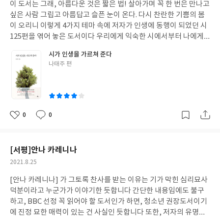
트레스로 인하여 마음대로 할 수 없는 방광에 집중하게 되네요 저 또
이 도서는 그래, 아름다운 것은 짧은 법! 살아가며 꼭 한 번은 만나고
일
한 다른 이유로 극심한 스트레스로 인하여 방광염 때문에 고생한 경
싶은 사람 그립고 아름답고 슬픈 눈이 온다. 다시 찬란한 기쁨의 봄
험이 많거든요 이렇듯 이 도서는 우리네 삶에서 누구나가 경험할 수
이 오리니 이렇게 4가지 테마 속에 저자가 인생에 동행이 되었던 시
있는 내용들을 담고 있기도 합니다 그렇기에 많은 부분 공감하며 페
125편을 엮어 놓은 도서이다 우리에게 익숙한 시에서부터 나에게
이지를 넘깁니다. 아버지의 임종을 지키는 장남은 아버지의 마지막
는 생소한 작가들까지 아주 다양하다 “시가 인생을 가르쳐 준다”는
시가 인생을 가르쳐 준다
말로 혼돈에 빠집니다 “형은, 네 형은?” 자신이 장남인데 형이라니
제목처럼 시는 우리들 가까이 있는 듯하다 그렇듯 이번에도 어김없
글
나태주 편
요……. 이렇듯 주인공은 장례식 내내 아버지를 보내드리는 일에 집
이 위로와 감동으로 우리 곁에 다가온다. 어디선가 이런 글귀를 본적
쓴
중하는 게 아니라 의문점을 안고 그 형이라는 사람의 존재 여부에만
이 있다 어느 시인이 한말인 듯하다 독자의 호흡으로 해석하는 것이
이
관심이 있습니다 평생 양복 만드는 일을 하신 아버지, 한 치의 오차
시를 읽는 즐거움이라고 시는 정서가 중심이 되는 문학 장르라고 결
도 허용치 않는 아버지……. 그런 아버지에게 진정 숨겨진 아들이 있
코 감정의 방향성을 강요하지 않는 것이 시의 가장 큰 장점이라고 같
는 걸까요? “아가씨 유정도 하지”는 울산아가씨 가사에 나오는 부분
은 시를 읽었음에도 독자의 상황, 처지, 살아온 삶에 따라 다르게 해
0
0
좋
댓
작
을 제목으로 하였다고 하지요 제목이 독특하여 찾아보니 유정(有
석되는 거라고........ 그때 고개를 끄덕이며 공감했던 기억이 난다 그
아
글
성
情)-인정이나 동정심이 있음이라고 되어 있더라고요. 이 뜻이 맞는
래서인지 이 도서는 좀 더 다르게 다가온다. 그냥 시들로 가득한 시
요
일
지는 모르겠습니다 중요한 부분은 아니지만, 이 단편은 주인공 할머
집이 아닌 나태주님의 친절한 설명이 같이 하기 때문이다 나태주님
[서평]안나 카레니나
니의 유정이라는 이름보다, 제목이 더욱 눈길을 사로잡는 듯합니다
의 해설이 더해져 좀 더 무게감이 느껴진다고 해야 하나 내 자신의
작
2021.8.25
82세의 할머니는 아들의 뉴욕 문학 행사에 동행하게 됩니다 이 부분
호흡과 얼마나 다른지를 비교해보는 재미도 쏠쏠하다고 해야 하
성
에서부터 박수를 보내지 않을 수 없습니다 저는 여행을 별로 좋아하
나……. 이번에는 멍하니 활자만 읽어내려 갈 때와는 시를 대하는 느
[안나 카레니나] 가 그토록 찬사를 받는 이유는 기가 막힌 심리묘사
일
지 않아 많은 곳을 다녀보진 못했지만 자주 다니는 사람들의 이야기
낌이 다르다 좀 더 진지해진다고 해야 할 듯하다 좀 더 깊이 파고드
덕분이라고 누군가가 이야기한 듯합니다 간단한 내용임에도 불구
를 들어보면 여행은 약간의 불편함을 감수해야 한다고, 힘들고, 고
는 느낌……. 마지막 페이지에 “시가 노래가 되면 날개를 단다” 는 글
하고, BBC 선정 꼭 읽어야 할 도서인가 하면, 청소년 권장도서이기
단함을 즐겨야 한다고.……. 더더욱 여행은 한 살이라도 젊었을 때 다
귀가 있다 우리에게 친숙한 시들을 노래로 만난 적도 많다 그렇게 익
에 진정 묘한 매력이 있는 건 사실인 듯합니다 또한, 저자의 유명세
녀야 한다고 하더라고요 그런 부분에 있어 최유정 할머니의 뉴욕 여