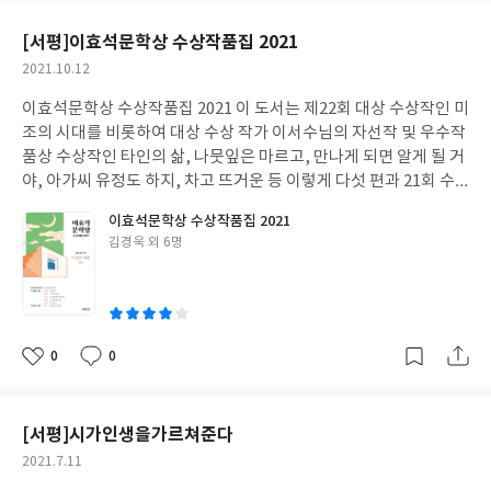
부탁을 하다니요. 참! 이해되지 않는 부분이긴 합니다. 아마도 건휘
요
일
는 이 일로 더 견디기 힘들지 않았을까 싶습니다 형이 사라진 지금
[서평]이효석문학상 수상작품집 2021
선휘는 모범생의 삶을 그만두려 합니다 형의 마지막 모습이 자꾸 떠
작
2021.10.12
올라…. 하루하루가 버겁습니다 그런데 엄마라는 사람은 그 아이를
성
더욱 힘들게 합니다 감정 따윈 필요치 않습니다 그저 공부 공부 공
이효석문학상 수상작품집 2021 이 도서는 제22회 대상 수상작인 미
일
부…. 하루하루 가시밭길을 걷고 있는 것, 마냥 위태로운 선휘의 모
조의 시대를 비롯하여 대상 수상 작가 이서수님의 자선작 및 우수작
습에 마음이 뭉클합니다 그럼에도 불구하고 선을 넘지 못하는 모범
품상 수상작인 타인의 삶, 나뭇잎은 마르고, 만나게 되면 알게 될 거
생…. 이해할 수 없는 엄마에게 모진 말을 쏟아내지만…. 그런데도 삐
야, 아가씨 유정도 하지, 차고 뜨거운 등 이렇게 다섯 편과 21회 수
뚤어지지 못하는 선위 그 모습이 더더욱 안타깝고 애처롭습니다 이
상 작가인 최윤님의 자선작 한편으로 이루어져 있습니다 중간 중간
이효석문학상 수상작품집 2021
도서를 읽고 있음에도 아이가 제시간에 학교는 가는지, 학원은 빠지
작품론을 더불어, 대상 수상 작가 인터뷰도 있으며, 심사평도 담겨
글
김경욱 외 6명
지 않는지를 걱정하는 학부모입니다 항상 건강하게만 자라다오를
있습니다 이렇듯 한 도서임에도 볼거리가 아주 많은듯합니다 이 부
쓴
외치면서도 마음속으로는 공부를 조금만 더 잘해주기를 바라고 있
분이 수상작품 집의 장점이며, 단편의 장점이 아닐까 싶습니다 모든
이
습니다 이렇듯 어쩔 수 없음을 실감합니다 이 도서를 읽는 동안 건
분들이 신인 작가가 아니여서 그런지 내용 면에서는 소재가 더욱 다
휘,선휘 엄마를 욕하면서도 자녀를 위한다는 명분으로 오늘도 “교
양한 듯 하구요 구성면에서는 흠잡을 데 없는 짜임새를 자랑합니다.
육 학대”를 이어가고 있습니다 정말 진지하게 고민의 시간이 필요하
그래서인지 이 도서에 더욱 집중하게 만드는 듯합니다 주인공 미조
0
0
좋
댓
작
지 않나 싶습니다
를 보면서 서울 하늘 아래 마음 편히 쉴 수 있는 공간을 구하기가 얼
아
글
성
마나 힘든 일인지 깊이 공감하는 부분이기도 합니다 저 또한, 어려
요
일
웠던 그 시기를 떠올리다 보니 잠시나마 우울해지기도 합니다 저자
[서평]시가인생을가르쳐준다
의 자선 작인 나의 방광 나의 지구 또한 부동산 관련 내용입니다 이
작
2021.7.11
단편에서는 자신들이 원하는 집을 구하지 못하는 상실감보다 전 스
성