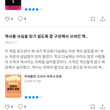
척과의 전쟁으로 망하는 마지막 순서는 똑같다는 것을.. 한나라의 2
내용으로 쓰여지거나 아님 전문용어 사용으로 어렵게 만들어진 책
이
1명의 왕들의 이야기를 읽으면서 역사는 반복되어 다시 이루어지는
으로 쓰여진 것이 아니라 우리가 우주에 대한 내용를 알기전에 알아
것을 볼수 있었다. 사람들의 욕심은 끝이 없고.. 사람들의 마음이 비
야 할 기본적인 내용부터 세상살면서 사는데 지장은 없지만 궁금했
슷해서 그런지.. 결국은 잘되는 모습으로 나라가 발전하기 보다는 자
던 기본적인 상식적인 이야기까지 다 들어있었다.. 이책의 챕터는 크
0
0
좋
댓
작
신들의 욕심을 채우기 위한 욕망으로 서로간에 싸움으로 망하는 결
게 5가지 구조로 되어있고 미리 알고 읽어보기를 추천해 본다.. 태초
아
글
성
과를 초래하는 것을 보면 인간들의 욕심이 역사의 순서를 바꿀수도
-> 존재 -> 우주 -> 생명 -> 정신 -> 문명 -> 태종 으로 구성되어 있
요
일
있지만 망하게 하는 것도 인간이라는 것을 이 책을 읽으면서 여러번
어서 순서적으로 읽어보 되고.. 저자의 말처럼 자신이 궁금한 부분을
역사를 사실을 읽기 쉽도록 잘 구성해서 쓰여진 책..
느끼게 되었다. 반복되는 문제와 잘못을 인지하고 문제를 고쳐 나간
골라 읽어보 될정도로 내용을 크게 상관은 없다.. 하지만 그래도 이
작
2023.1.7
다면 역사는 올바른 방향으로 갈수 있지만 항상 올바른 사람들만 있
야기의 시작부터 읽어보면 조금더 책 내용을 이해하기 쉬울듯 싶다.
성
지는 않으므로 역사는 잘못과 수정을 반복하면서 같은 순서를 반복
이 책은 우리가 궁금해 하던 시간과 공간 그리고 물질의 기본적인 내
이 책을 읽으면서 왜 내가 학교에 다닐때는 이런 책이 없었을까? 하
일
하는 것이 역사 임을 이 책을 읽으면서 알게 되었다. 한국.. 중국... 일
용부터 우주와 우주에서 우리가 어떤 존재인지에 대한 생명부터까
는 의문과 답답함이 먼저 들었다. 학교 다닐때는 아마도 많은 사람들
본.. 동양과 서양 나라와 왕들의 수 많은 이야기가 다른것 같지만 읽
지 순서적이면서 구체적으로 설명을 해준다. 인간이 어떻게 태어나
이 수학과 역사라는 과목을 싫어할것이다.. 수학은 계산할게 많고 복
을 때마다 느끼는 것은 비슷한 역사를 반복한다는 것을 알수 있음을
며 어떤 존재로 이루어져 있다는 이야기도 들어 있어서 읽어본다면
잡해서 싫어했고.. 역사는 외워야 할것도 많고 참으로 우리나라 역사
인지 한다면 아마도 좋은 본보기가 되지 않을까 싶다..
많은 도움이 될듯 싶다. 이제까지 인간이 찾아낸 수 많은 존재와 사
만으로도 힘든데 전세계의 크고 작은 사건와 사고를 알아야 할게 많
파워풀한 교과서 세계사 토론
실이 어떤 우주에서 볼때는 대단할 수도 있고.. 다른 우주에서 볼때
아야 했기 때문이었다. 하지만 이 책을 읽으면서 제일 먼저 머리속에
글
김세연 외 3명
는 자신들과는 수준이 차이가 날수도 있다.. 하지만 현재의 지구와
들었던 생각은 학교 다니던 시절에 어렵다고 느꼈던 생각이 전혀 들
쓴
인류는 다른 우주에서 보는 존재가 볼때도 흥미가 있는 존재라고 생
어 않았다는 것이다. 책을 읽으면서 답답함이나 지루함.. 잠과의 싸
이
각이 든다 그리고 아마도 우주 어느곳에 지구와 비슷한 행성이 존재
움을 느낄정도의 피곤함도 없었다.. 쉽고 재밌고.. 그리고 고대, 중
하면 문명과 인류가 존재할수도 있다고 생각한다. 단지 서로를 알지
세, 르네상스, 근대, 현대까지 시간적인 분리와 함께 그 시절에 일어
못하고 찾지 못했을 뿐이라고 생각한다. 우주에 대한 내용은 몰라도
났던 일에 대한 이야기를 재미있게 그려 나갔기 때문에 읽으면서 어
0
0
좋
댓
작
현실 세상을 살아가는데는 어려움이 없을지도 모른다. 하지만 기본