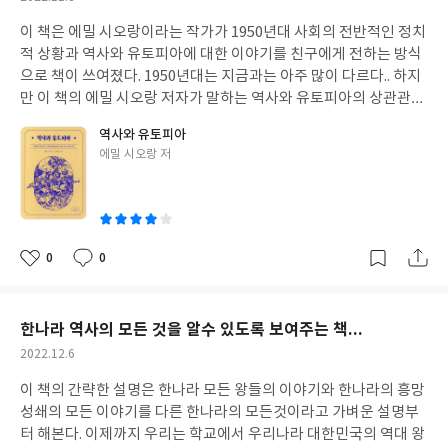
무리 지나도 아픈 상처처럼 지워지지 않는다 부모의 버림을 받은 아
성
세하게 설명해준다. 특히나 다른 공간디자인 분야보다 병원디자인
이나 어린나이에 죽음을 먼저 알아버린 아이들은 아무리 밝게 키우
이 책은 에밀 시오랑이라는 작가가 1950년대 사회의 전반적인 정치
일
분야가 일반사람들에게 얼마나 큰 영향을 미치며 이런일을 사랑하
려 해도 쉽게 아이들의 어두움 마음을 밝게 만들수 없는 것이 아마도
적 상황과 역사와 유토피아에 대한 이야기를 친구에게 전하는 방식
는 저자의 마음을 이 책을 읽으면서 알수 있다. 그리고 저자의 자신
이런 문제가 있어서 그런거 같다. 8가지 다양한 이야기 책을 읽으면
으로 책이 쓰여졌다. 1950년대는 지금과는 아주 많이 다르다.. 하지
의 일을 얼마나 사랑하고 있는지에 대한 설명도 책의 여러부분에서
서 어른들의 그늘이 아이들에게도 전해진다는 것이 이 책을 읽으면
만 이 책의 에밀 시오랑 저자가 말하는 역사와 유토피아의 상관관계
볼수 있다.
서 다양한 내용중에 제일 머리속에 오래 남아서 적어보게 된었다. 바
는 세상이 바뀌어도 똑같을 것이라고 책을 읽고 있는 나도 같을 것이
역사와 유토피아
코드 없는 책의 이야기도 괜찮았고.. 모아이 석상의 모습을 모두 사
라고 본다. 이 책에서 말하는 역사는 현실을 얘기하는 부분과 같았
글
에밀 시오랑 저
진으로 남기고 싶어하는 이야기도 재미있었고 깨끗한 바다를 만들
고.. 유토피아는 현실에서는 볼수 없는 꿈을 말하는 듯한 느낌을 받
쓴
어 가자는 이야기도 좋았고.. 자살하는 고래이야기도 재미있게 읽었
았다. 책을 읽으면서 이렇게 느낌을 받았던 이유는 아마도 이 책의
이
다.. 하지만 8가지 이야기 속에서 왜 내 머리속에는 어른들의 삶에 영
소단위 제목을 보아도 알수 있다.. 소주제의 제목은 다음과 같다.. -
향으로 아이들까지 바뀌어 버리는 것이 요즘 많이 나오는 사회의 문
두 유형의 사회에 대하여.. - 러시아와 자유의 바이러스. - 폭군들의
제 때문일까? 아님 내 호기심을 자극해서 그런것인지 모르겠지만 8
학교에서.. - 원한의 오디세이아 - 유토피아의 메커니즘.. - 황금기..
0
0
좋
댓
작
가지 서로 다른 이야기를 읽으면서 다른 이야기 보다도 이야기의 아
다가갈수 없는 유토피아라는 주제로 꺼내고 유토피아가 사람들 모
아
글
성
이들의 행동에 유독 관심이 가고 그런 아이들의 이야기가 더 머리속
두가 평등하고 자유가 보장되는 행복과 꿈이 가득한 세상을 말하지
요
일
에 오래 남는 이야는 아마도 책에서 전하는 메세지가 읽는 사람마다
만 이것은 꿈이라는 것처럼 이루어질수 없다고 저자는 말한다. 그것
한나라 역사의 모든 것을 알수 있도록 보여주는 책...
다 다르게 해석되는 이유가 아니지 싶다 단편이라는 이야기는 짧은
에 준하는 표현으로 이제까지의 역사 이야기를 다른다.. 전반적으로
작
2022.12.6
이야기라고 하지만 내용이 길다고 오래 기억되는 것이 아니라고 생
인간은 평화와 행복 보다는 욕심과 전쟁.. 욕망을 더욱더 앞세운다고
성
각한다. 짧은 한마디가 오래 기억될수도 있고.. 짧은 단편 이야기가
말한다. 저자가 이런 비관적인 생각와 너무 현실적인 사실을 표현하
이 책의 간략한 설명은 한나라 모든 왕들의 이야기와 한나라의 흥망
일
자신의 상황과 비슷하게 되어서 머리속에 더 오래 남을수 있다. 하지
게 된 이유는 아마도 저자의 살아온 경험으로 이루어진 듯하것 같
성쇄의 모든 이야기를 다른 한나라의 모든것이라고 가벼운 설명부
만 한권에 더 다양한 내용과 많은 이야기가 들어있는 책이 한권에 책
다.. 태어나서 꽃밭을 경험한 사람은 세상이 온갖 행복으로 가득한
터 해본다. 이제까지 우리는 학교에서 우리나라 대한민국의 역대 왕
보다 더욱더 오래 기억에 남는듯 싶다