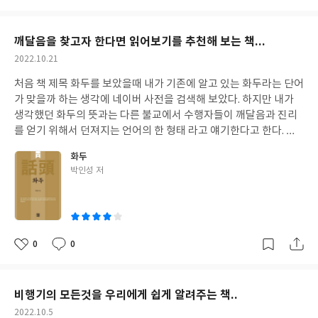
려움과 힘든점을 별로 느끼지 못했다.. 책을 읽으면서 중간 중간에
아
글
성
적인 이론과 원리를 조금이라도 이해한다면 자신들이 살아가는데
나오는 전에 읽었던 책 내용을 다시한번 확인해 보는 듯한 질문코너
요
일
조금이라도 도움이 될거라고 생각한다. 모든 이론은 한가지로 통한
가 이 책을 더욱더 특별한 책으로 만드는 것도 한몫을 했다고 생각한
깨달음을 찾고자 한다면 읽어보기를 추천해 보는 책...
다는 이론이 있으니까.. 아무튼 이 책 덕분에 우주에 대한 어렵다는
다. 그냥 재미있게 읽어버림으로서 내용을 흘려 버릴수 있는 것을 재
작
2022.10.21
틀에박힌 사고방식을 조금 무너트릴수 있어서 좋았다. 그리고 아리
차 확인으로 물어 보는듯한 질문코너가 조금전에 책에서 읽어던 내
성
송해 하던 사실들을 확실하게 알수 있는 기회가 되어서 더 좋았다..
용을 되집어 볼수 있어서 더욱더 좋았던 것 같다. 우리가 세상을 살
처음 책 제목 화두를 보았을때 내가 기존에 알고 있는 화두라는 단어
일
책이 조금 두껍지만 그래도 조금씩 시간을 만들어 본다면 읽는데는
면서 역사에 대해서 너무 자세하게 알 필요는 없다.. 하지만 이런 마
가 맞을까 하는 생각에 네이버 사전을 검색해 보았다. 하지만 내가
큰 부담이 안 될거라고 생각한다. 사고의 영역을 더욱 넓히는데 많은
음 때문에 우리가 과거의 역사를 다시한번 생각하지 않는것 같다. 시
생각했던 화두의 뜻과는 다른 불교에서 수행자들이 깨달음과 진리
도움이 될거라고 생각하고 꼭 읽어보기를 추천해 본다..
간이 아무리 흐른다고 해도 변하지 않는것이 있다.. 그것은 바로 사
를 얻기 위해서 던져지는 언어의 한 형태 라고 얘기한다고 한다. 특
람들의 마음이다. 욕심과 욕구와 책을 읽으면서 느낄수 있을것이다..
히 이 책은 마조선사의 화두 7가지, 남전 선사의 화두 10가지, 조주
화두
시간과 사람들이 바뀌었지만 전혀 바뀌지 않는 것은 사람들의 무리
선사의 화두 82가지를 포함한 총99가지 화두를 책에 표현하고 프랑
글
박인성 저
한 욕심으로 인한 전쟁과 싸움이다.. 인간들의 욕심은 끝을 알수 없
스 철학자가 일반사람들이 이해하기 쉽도록 저술한 책이라고 책의
쓴
는 것처럼 고대에서 현대까지 수많은 시간과 수많은 사건들이 지나
앞부분을 읽고 알았지만 책을 읽으면서 이 책이 정말 쉽게 수정한 책
이
갔지만 과거에도 인간들은 전쟁으로 수많은 목숨을 잃고 자신들의
이 맞을까 싶을 정도로 깨우침이라는 것이 쉽지 않다는 것을 느낄수
결정에 대하여 후회를 하지만 현재에 있어서도 과거와 똑같은 실수
있는 내용의 대부분이었다. 더욱 더 쉽게 설명하자면 우리는 서로간
를 반복하는 것만 보아도 이 책을 읽는 것 하나만으로도 인간의 마음
에 대화를 할때 자신들이 알고 있는 전문용어나 아님 다른 나라의 언
0
0
좋
댓
작
과 앞으로의 변화에 조금이라도 대처하는 것이 쉽지 않을까 하는 생
어를 서로같에 대화를 하기 위해서 대화가 끊어질수 있으므로 잘 사
아
글
성
각을 해본다. 고대에서 현대까지 오면서 정말로 수많은 전쟁과 크고
용하지 않는다.. 그리고 대화가 끊어지지 않도록 주제에서 벗어나지
요
일
작은 위대한 인물들이 나타났다 사라지는 것을 많이 보았다. 하지만
않고 상대방도 이해할수 있는 언어로 표현한다. 하지만 이 책의 선사
비행기의 모든것을 우리에게 쉽게 알려주는 책..
이것 또한 역사의 한 페이지 뿐이며 아마도 미래에도 이 같은 반복된
들의 대화는 주제에서 한두단계 뛰어 넘는것은 기본이고 갑자기 대
작
2022.10.5
실수와 역사적 사건은 똑같이 벌어질것이다. 그것이 바로 정말 많은