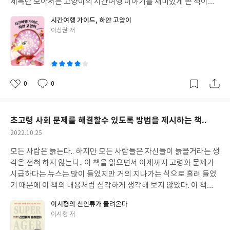
제목만 보아서는 고양이의 시간여행 이야기를 재미있게 쓴 책이라
단계에 도달할수 있지 않을까 하는 생각을 해본다.
비행기에 대한 사람이 평생토록 이어져 가는 모습에 더욱더 감명을
고 생각했지만 읽어보면 볼수록 인간이라는 존재에 대해서 다시 생
시간여행 가이드, 하얀 고양이
받았다. 요즘은 아이들이나 젊은 세대들의 꿈의 실종으로 세상이 각
각하게 만드는 책으로 내용의 무게가 상당함을 느끼게 되었다. 주인
글
이상권 저
박해져가는 시기에 좋은 내용을 전달해 줄수 있는 책을 만난것 같아
공 박선의 앞에 갑자기 나타난 하얀 고양이로 이야기가 시작된다. 시
쓴
서 좋았다. 너무 빠르게 돌아가는 세상에 적응하기 위해서 숨도 제대
간여행지는 바로 주인공 박선의 아빠 박정와 할아버지 박윤의 과거
이
로 못 쉴정도로 요즘 바쁜 아이들에게 이 책을 선물해주면 앞으로 그
속으로의 여행이다. 아마도 모든 자식들의 부모님의 살아온 과거와
아이가 나아가는데 많은 도움을 줄것 같다는 생각도 해본다. 비행기
줄거리를 조금이라도 알고 있다면 살아가는 삶의 무게도 달라질만
가 좋아서 조종사가 된 저자처럼.. 좋아하는 것이 생겨서 꿈에 가득
큼 서로의 무게가 다름을 이해할 것이다. 요즘 아이들은 공부하는게
0
0
좋
댓
작
한 아이들의 모습을 요즘은 보기 힘든것을 알수 있다. 세상에 나오면
힘들다고 한다. 하지만 공부하는것이 끝나고 사회로 진입하면 모든
아
글
성
별로 도움되지 않는 성적 올리기식 공부는 이 세상이 끝나지 않는한
것을 자신들이 하고 싶은대로 하게되면 더욱더 좋을것이라는 막연
요
일
없어지지 않을것이다. 그게 사람들에 욕심이기 때문이다.. 하지만 조
한 자유의 의지를 가진다. 그러나 조금만 사회생활을 하게 되면 자신
초고령 사회 문제를 해결할수 있도록 방법을 제시하는 책..
금 늦더라도 자신의 가슴속에 꿈이라는 조그만 행복이 들어있다면
이 하고 싶은대로 되는것이 없다는 벽이라는 절망앞에 서게 될것이
작
2022.10.25
세상 살아가는데 조금이나마 도움이 될거라고 생각한다. 마지막으
다. 그것으로 조금씩 자신들이 공부 했던 과거가 정말 편하게 살았다
성
로 이 책의 꿈과 비행기 그리고 또다른 세상 이야기가 궁금해지는 다
는 것을 알수 있을것이다. 이 책의 내용처럼 과거에 부모님들의 이야
모든 사람은 늙는다.. 하지만 모든 사람들은 자신들이 늙을거라는 생
일
른 이야기의 책이 이어져서 나오기를 바래본다..
기에는 배부르게 밥을 못 먹던 시절도 많았고.. 처참한 전쟁 경험을
각은 전혀 하지 않는다.. 이 책을 읽으면서 이제까지 고령화 문제가
했던 시절의 기억까지 모두 가지고 있다.. 아주 많은 부모들의 희생
시급하다는 뉴스는 많이 들었지만 거의 지나가는 식으로 흘려 들었
으로 지금의 나라를 만들었다는 것에 감사함을 느끼고 더욱더 잘 해
기 때문에 이 책의 내용처럼 심각하게 생각해 보지 않았다. 이 책에
야 한다는 마음을 가져도 모자랄텐데.. 요즘 아이들은 그냥 아무이유
서 말하는 신인류라는 표현은 어떻게 보면 좋은표현일수도 있고.. 다
이시형의 신인류가 몰려온다
없이 부모에게 반항하고 심지어 입에 담기 힘들정도의 행동까지 하
르게 보면 재앙을 나타내는 표현일수도 있다는 생각을 해본다. 과거
글
이시형 저
게 된다. 하지만 이 책의 읽고 자신들의 부모가 살아온 시절에 조금
에는 마을이라는 개념으로 마을마다 나이 지긋한 어르신이 마을의
쓴
이라도 알수 있다면 정말 많은 것을 배울수 있을 거라고 확신한다.