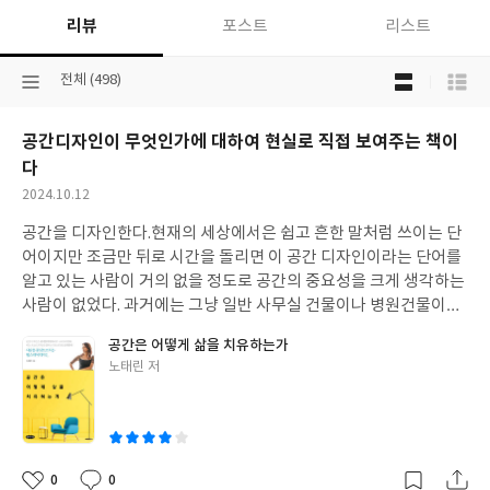
리뷰
포스트
리스트
목
선
전체 (498)
록
택
보
된
기
공간디자인이 무엇인가에 대하여 현실로 직접 보여주는 책이
분
선
류
다
택
작
2024.10.12
성
공간을 디자인한다.
현재의 세상에서은 쉽고 흔한 말처럼 쓰이는 단
일
어이지만 조금만 뒤로 시간을 돌리면 이 공간 디자인이라는 단어를
알고 있는 사람이 거의 없을 정도로 공간의 중요성을 크게 생각하는
사람이 없었다. 과거에는 그냥 일반 사무실 건물이나 병원건물이나
거의 비슷한 구조로 사용하였고 전용공간과 공간 디자인이라 불리
공간은 어떻게 삶을 치유하는가
울정도로 건물 간판이 사무실 간판이면 사무실이고 병원간판이면
글
노태린 저
그 건물은 병원으로 사용되던것이 바로 얼마전의 과거였다. 하지만
쓴
시간이 흐르고 과거처럼 병원이 몇개 없었던 시절에는 통하던 병원
이
들이 고객유치라는 영업이라는 마케팅이 적용되기 시작하면서 초
창기에는 병원들끼리 경쟁을 하면서 시작은 수술잘하는 의사를 유
치하는게 중요해졌으나 시간이 흐를수록 수준이 비슷해져가면서
0
0
좋
댓
작