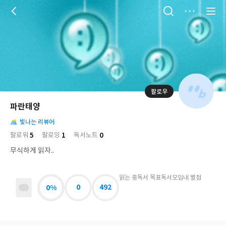
저
장
팔로우
나
의
파란태양
님
대
사
의
빛나는 리뷰어
표
락
사
사
배
5
1
0
팔로워
팔로잉
독서노트
진
경
락
무식하게 읽자..
읽는 중
독서 목표
독서모임
내 별점
0%
0
492