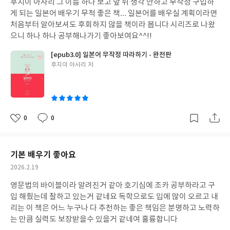
후지이 아사리 그 이름 하나 보고 앞 뒤 생각 안하고 무작정 구입하
일
게 되는 일본어 배우기 무척 좋은 책… 일본어를 배우실 계획이라면
처음부터 알아보셔도 후회하지 않을 책이라 봅니다 시리즈로 나왔
으니 하나 하나 공부해나가기 좋아보여요^^!!
[epub3.0] 일본어 무작정 따라하기 - 완전판
글
후지이 아사리 저
쓴
이
0
0
좋
댓
작
아
글
성
요
일
기본 배우기 좋아요
작
2026.2.19
성
영문법의 바이블이라 알려진거 같아 호기심에 조카 공부하라고 구
일
입 해줬는데 잘하고 있는거 같네요 독학으로도 입에 많이 오르고 내
리는 이 책은 어느 누구나 다 추천하는 좋은 책임은 분명하고 노력하
는 만큼 실력도 보장받을수 있을거 같네여 훌륭합니다