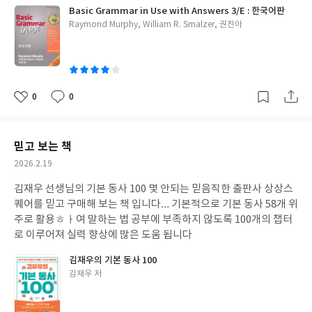
Basic Grammar in Use with Answers 3/E : 한국어판
글
Raymond Murphy, William R. Smalzer, 권진아
쓴
이
0
0
좋
댓
작
아
글
성
요
일
믿고 보는 책
작
2026.2.19
성
김재우 선생님의 기본 동사 100 몇 안되는 믿음직한 출판사 상상스
일
퀘어를 믿고 구매해 보는 책 입니다… 기본적으로 기본 동사 58개 위
주로 활용ㅎㅏ여 말하는 법 공부에 부족하지 않도록 100개의 챕터
로 이루어져 실력 향상에 많은 도움 됩니다
김재우의 기본 동사 100
글
김재우 저
쓴
이