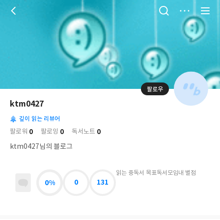
저
장
팔로우
나
의
ktm0427
님
대
사
의
깊이 읽는 리뷰어
표
락
사
사
배
0
0
0
팔로워
팔로잉
독서노트
진
경
락
ktm0427님의 블로그
읽는 중
독서 목표
독서모임
내 별점
0%
0
131