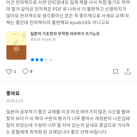
이건 전자책으로 사면 안되겠네요 실제 책을 사서 직접 필기도 하여
일
야 할거 같아요 전자책은 PDF 로 나와서 더 불편하고 선명하지가
않아요 전자책으로 생각중이신 분은 꼭 종이책으로 사세요 교재 자
체는 좋은데 전자책이라 불편해요 epub3.0도 아니고요
일본어 기초한자 무작정 따라하기 쓰기노트
글
후지이 아사리 저
쓴
이
1
0
좋
댓
작
아
글
성
요
일
좋아요
작
2026.2.19
성
일본어 공부하기 좋은 교재를 이것 저것 여러가지 많은 시간을 들여
일
찾아 보다가 이 책의 구판의 평가가 너무 좋아서 개정판이 나온김에
질러 보았는데 구성이 너무 잘 되어 있는거 같네요 중급으로 가시려
는 분들에게 최적화 된 교재입니다 좋은 선택 바랍니다