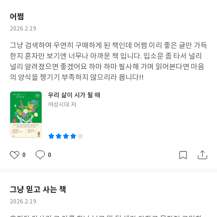
요
일
어쩜
작
2026.2.19
성
그냥 검색하여 우연히 구매하게 된 책인데 어쩜 이리 좋은 글만 가득
일
한지 혼자만 보기엔 너무나 아까운 책 입니다. 입소문 좀 타서 널리
널리 알려졌으면 좋겠어요 하마 하마 필사해 가며 읽어본다면 마음
의 양식을 챙기기 부족하지 않으리라 봅니다!!
우리 삶이 시가 될 때
글
여성시대 저
쓴
이
0
0
좋
댓
작
아
글
성
요
일
그냥 믿고 사는 책
작
2026.2.19
성