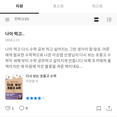
리뷰
포스트
리스트
목
선
전체 (135)
록
택
보
된
기
나이 먹고..
분
선
류
택
작
2026.2.19
성
나이 먹고 다시 수학 공부 하고 싶어지는 그런 생각이 참 많죠. 어른
일
에게 필요한 수학책으로 나온 이상엽 선생님의 다시 보는 초중고 수
학이 새해 부터 수학 공부하고 싶어지게 만듭니다 비록 조카에게 줄
책이지만 제 마음에 작은 불꽃을 켜준 책이네요…
다시 보는 초중고 수학
글
이상엽 저
쓴
이
1
0
좋
댓
작
아
글
성