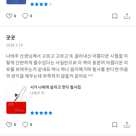
0
0
좋
댓
작
아
글
성
요
일
굿굿
작
2026.2.19
성
나태주 선생님께서 고르고 고르고 또 골라내신 아름다운 시들을 이
일
렇게 간편하게 볼수있다는 사실만으로 이 책이 충분히 아름다운 이
유를 보여주는거 같네요 하나 하나 음미해가며 필사를 한다면 마음
의 양식을 채우는데 부족하지 않을거 같아요 ^^
시가 나에게 살라고 한다 필사집
글
나태주 저
쓴
이
0
0
좋
댓
작
아
글
성