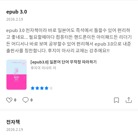
요
일
epub 3.0
작
2026.2.19
성
epub 3.0 전자책이라 바로 일본어도 즉석에서 들을수 있어 편리하
일
고 좋네요… 필요할때마다 컴퓨터든 핸드폰이든 아이패드든 리더기
든 어디서나 바로 보며 공부할수 있어 편리해서 epub 3.0으로 내준
출판사를 칭찬합니다. 후지이 아사리 교재는 강추에요!!
[epub3.0] 일본어 단어 무작정 따라하기
글
후지이 아사리 저
쓴
이
0
0
좋
댓
작
아
글
성
요
일
전자책
작
2026.2.19
성