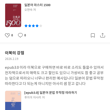
일본어 마스터 1500
글
오현숙 저
쓴
이
0
0
좋
댓
작
아
글
성
요
일
이북의 강점
작
2026.2.19
성
epub3.0 이라 이북으로 구매하면 바로 바로 소리도 들을수 있어서
일
전자책으로서의 매력도 크고 할인도 있으니 가성비도 참 좋고 공부
는 덤으로 따라오니 너무나 편리한 예사입니다 일본어 문법 무작정
따라한다고 다 되는게 아니지만 아사리 샘 믿고 갑니다
[epub3.0] 일본어 문법 무작정 따라하기
글
후지이 아사리 저
쓴
이