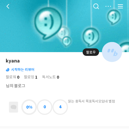
저
장
팔로우
나
의
kyana
님
대
사
의
시작하는 리뷰어
표
락
사
사
배
0
1
0
팔로워
팔로잉
독서노트
진
경
락
님의 블로그
읽는 중
독서 목표
독서모임
내 별점
0%
0
4