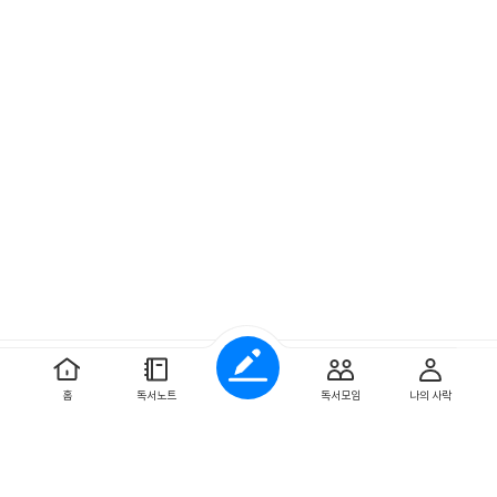
예스이십사 ㈜
사업자 정보
홈
독서노트
독서모임
나의 사락
개인정보처리방침
이용약관
문의하기
Copyright ⓒYES24 Corp. All Rights Reserved.