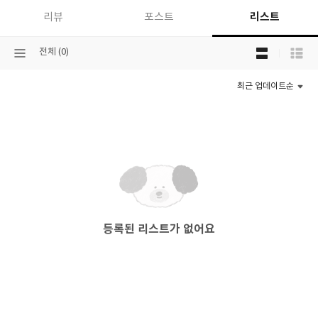
리스트
리뷰
포스트
목
선
전체 (0)
록
택
보
된
기
최근 업데이트순
분
선
류
택
등록된 리스트가 없어요