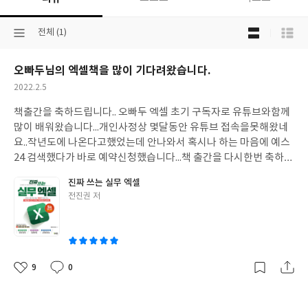
목
선
전체 (1)
록
택
보
된
기
오빠두님의 엑셀책을 많이 기다려왔습니다.
분
선
류
택
작
2022.2.5
성
책출간을 축하드립니다.. 오빠두 엑셀 초기 구독자로 유튜브와함께
일
많이 배워왔습니다...개인사정상 몇달동안 유튜브 접속을못해왔네
요..작년도에 나온다고했었는데 안나와서 혹시나 하는 마음에 예스
24 검색했다가 바로 예약신청했습니다...책 출간을 다시한번 축하드
립니다...^^
진심으로 초보자에서 고급사용자까지 실무위주로 활용
진짜 쓰는 실무 엑셀
하고자 하시는 분들에게 엑셀의 홈페이지 커뮤니티와 유튜브로 공
글
전진권 저
부하시고 경험을 바탕으로 그리고 발간예정인 책을 추천해드립니
쓴
다.
이
9
0
좋
댓
작
아
글
성
요
일