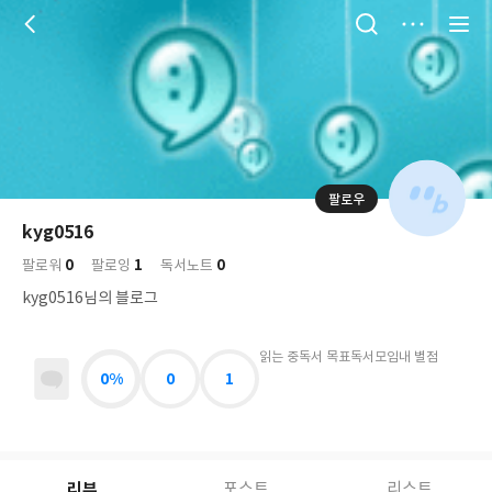
저
장
팔로우
나
의
kyg0516
님
대
사
0
1
0
의
팔로워
팔로잉
독서노트
표
락
사
사
배
kyg0516님의 블로그
진
경
락
읽는 중
독서 목표
독서모임
내 별점
0%
0
1
리뷰
포스트
리스트