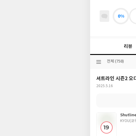
0%
리뷰
선
전체 (758)
택
된
셔트라인 시즌2 오
분
류
작
2025.5.16
성
일
Shutl
글
KYOU(쿄
쓴
이