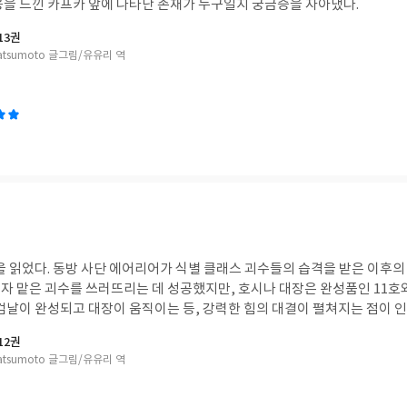
응을 느낀 카프카 앞에 나타난 존재가 누구일지 궁금증을 자아냈다.
13권
Matsumoto 글그림/유유리 역
'을 읽었다. 동방 사단 에어리어가 식별 클래스 괴수들의 습격을 받은 이후의
자 맡은 괴수를 쓰러뜨리는 데 성공했지만, 호시나 대장은 완성품인 11호
검날이 완성되고 대장이 움직이는 등, 강력한 힘의 대결이 펼쳐지는 점이 인
12권
Matsumoto 글그림/유유리 역