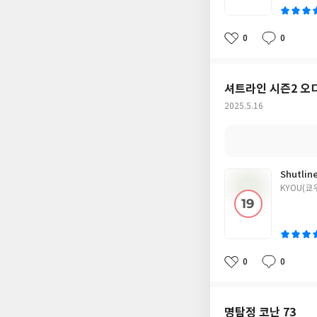
0
0
좋
댓
작
아
글
성
요
일
셔트라인 시즌2 오
작
2025.5.16
성
일
Shutl
글
KYOU(쿄
쓴
이
0
0
좋
댓
작
아
글
성
요
일
명탐정 코난 73