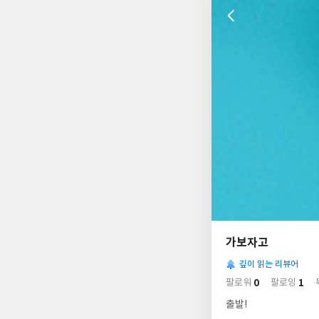
나
의
가보자고
님
사
의
깊이 읽는 리뷰어
락
사
배
0
1
팔로워
팔로잉
경
락
출발!