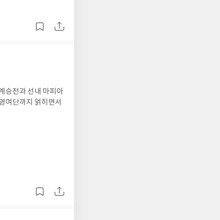
 계승전과 선내 마피아
 환영여단까지 얽히면서