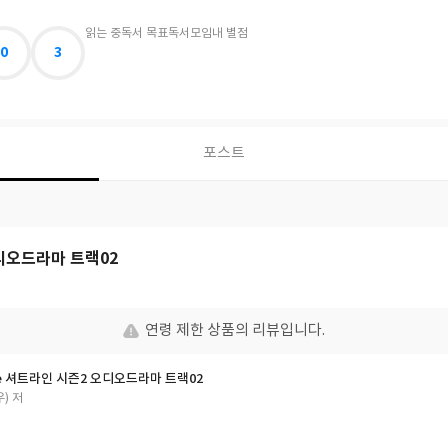
읽는 중
독서 목표
독서모임
내 별점
0
3
포스트
디오드라마 트랙02
연령 제한 상품의 리뷰입니다.
ine 셔트라인 시즌2 오디오드라마 트랙02
우) 저