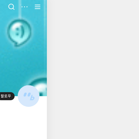
저
장
팔로우
대
표
사
진