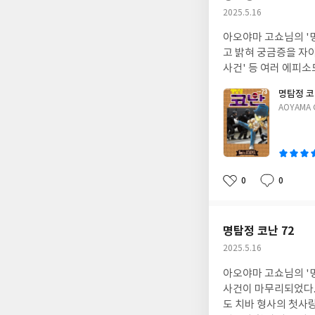
작
2025.5.16
성
아오야마 고쇼님의 '
일
고 밝혀 궁금증을 자아
사건' 등 여러 에피
명탐정 코
글
AOYAMA 
쓴
이
0
0
좋
댓
작
아
글
성
요
일
명탐정 코난 72
작
2025.5.16
성
아오야마 고쇼님의 '명
일
사건이 마무리되었다. 
도 치바 형사의 첫사랑