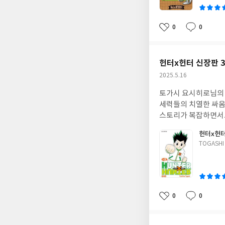
0
0
좋
댓
작
아
글
성
요
일
헌터x헌터 신장판 
작
2025.5.16
성
토가시 요시히로님의 만
일
세력들의 치열한 싸움
스토리가 복잡하면서도
헌터x헌터
글
TOGASHI 
쓴
이
0
0
좋
댓
작
아
글
성
요
일