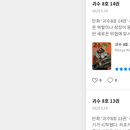
괴수 8호 14권
작
2025.5.16
성
만화 '괴수8호 14권
일
운 역할이나 성장이 
떤 새로운 위협에 맞
괴수 8호 
글
Naoya 
쓴
이
0
0
좋
댓
작
아
글
성
요
일
괴수 8호 13권
작
2025.5.16
성
만화 '괴수8호 13권
일
기가 시작됐다. 카프