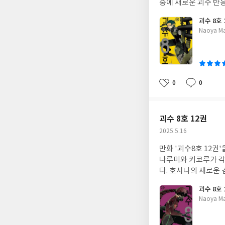
중에 새로운 괴수 반
괴수 8호 
글
Naoya 
쓴
이
0
0
좋
댓
작
아
글
성
요
일
괴수 8호 12권
작
2025.5.16
성
만화 '괴수8호 12권
일
나루미와 키코루가 각
다. 호시나의 새로운 
괴수 8호 
글
Naoya 
쓴
이