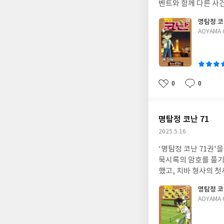
벤트와 함께 다른 사
명탐정 코
글
AOYAMA 
쓴
이
0
0
좋
댓
작
아
글
성
요
일
명탐정 코난 71
작
2025.5.16
성
'명탐정 코난 71권'
일
묵시록의 암호를 풀기
했고, 치바 형사의 첫
명탐정 코
글
AOYAMA 
쓴
이