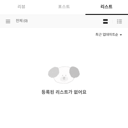
리스트
리뷰
포스트
목
선
전체 (0)
록
택
보
된
기
최근 업데이트순
분
선
류
택
등록된 리스트가 없어요