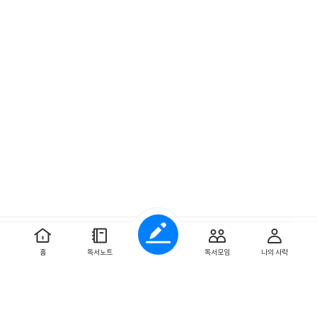
예스이십사 ㈜
사업자 정보
홈
독서노트
독서모임
나의 사락
개인정보처리방침
이용약관
문의하기
Copyright ⓒYES24 Corp. All Rights Reserved.