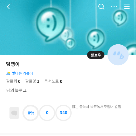
저
장
팔로우
나
의
담쟁이
님
대
사
의
빛나는 리뷰어
표
락
사
사
배
0
1
0
팔로워
팔로잉
독서노트
진
경
락
님의 블로그
읽는 중
독서 목표
독서모임
내 별점
0%
0
340