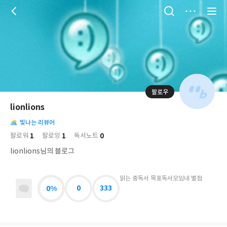
저
장
팔로우
나
의
lionlions
님
대
사
의
빛나는 리뷰어
표
락
사
사
배
1
1
0
팔로워
팔로잉
독서노트
진
경
락
lionlions님의 블로그
읽는 중
독서 목표
독서모임
내 별점
0%
0
333