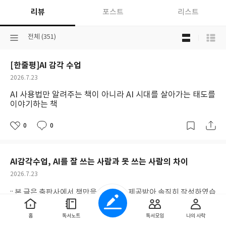
리뷰
포스트
리스트
목
선
전체 (351)
록
택
보
된
기
[한줄평]AI 감각 수업
분
선
류
택
작
2026.7.23
성
AI 사용법만 알려주는 책이 아니라 AI 시대를 살아가는 태도를
일
이야기하는 책
0
0
좋
댓
작
아
글
성
요
일
AI감각수업, AI를 잘 쓰는 사람과 못 쓰는 사람의 차이
작
2026.7.23
성
:: 본 글은 출판사에서 책만을 무상으로 제공받아 솔직히 작성하였습
일
니다:: 하루에도 몇 번씩 AI를 사용한다.블로그 글을 정리할 때도, 영
어 수업 자료를 만들 때도, 가끔은 아이 공부를 함께 볼 때도 AI를 켠
홈
독서노트
독서모임
나의 사락
다.그런데 문득 이런 생각이 들었다. '같은 AI를 사용해도 왜 사람마