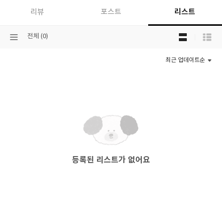
리스트
리뷰
포스트
목
선
전체 (0)
록
택
보
된
기
최근 업데이트순
분
선
류
택
등록된 리스트가 없어요