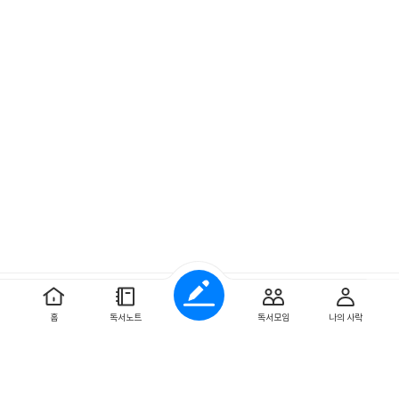
예스이십사 ㈜
사업자 정보
홈
독서노트
독서모임
나의 사락
개인정보처리방침
이용약관
문의하기
Copyright ⓒYES24 Corp. All Rights Reserved.